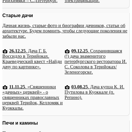
Рийхимяки – С.-Петербург.
электрификации.
Старые дачи
Дачная жизнь, старые фото и биографии дачников, статьи об
архитектуре. Будем помнить, чтобы следующие поколения не
забыли нас.
26.12.25
. Дача Г. Б.
09.12.25
. Сохранившаяся
Воссидло в Терийоках.
(!) дача знаменитого
Краеведческий квест «Найди
петербургского ресторатора И.
дачу по картинке».
С. Соколова в Терийоках/
Зеленогорске.
11.11.25
. «Священники
03.08.25
. Дача купца К. И.
«дачных» церквей» - о
Путилова в Куоккале (п.
священниках православных
Репино).
церквей Терийок, Келломяк и
Куоккалы.
Печи и камины