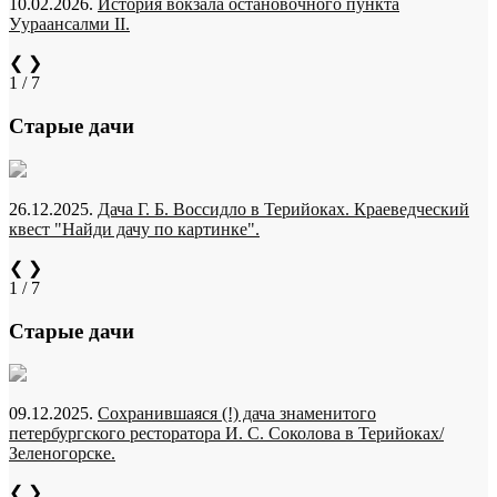
10.02.2026.
История вокзала остановочного пункта
Уураансалми II.
❮
❯
1 / 7
Старые дачи
26.12.2025.
Дача Г. Б. Воссидло в Терийоках. Краеведческий
квест "Найди дачу по картинке".
❮
❯
1 / 7
Старые дачи
09.12.2025.
Сохранившаяся (!) дача знаменитого
петербургского ресторатора И. С. Соколова в Терийоках/
Зеленогорске.
❮
❯