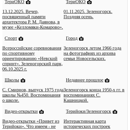
ТериОКО
ТериОКО
13.12.2025. Вечер,
01.11.2025. Зеленогорск.
посвященный памяти
Поздняя осень.
архитектора Р. М. Даянова, в
музее «Келломяки-Комарово».
Спорт
Город
Всероссийские соревнования
Зеленогорск летом 1966 года
по спортивному
на фотографиях из архива
ориентированию «Невский
семьи Новосельских.
спринт». Зеленогорский парк,
06.10.2025 г.
Школы
Недавнее прошлое
С. Смирнов, выпуск 1975 года
Зеленогорск конца 1950-х гг. в
школы №450. Воспоминания
воспоминаниях С.
о школе.
Кашницкой.
Видео-открытки
Терийоки/Зеленогорск
Видео-открытки «Привет из
Интерактивная карта
Терийоки». Что имеем - не
исторических построек