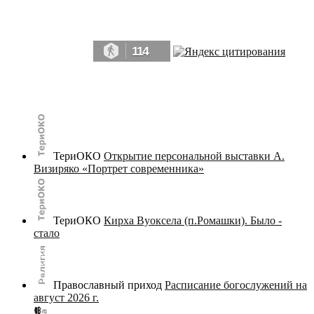
Да, мы память человечества, и поэтому мы в конце концов непременно
победим.» ― Рэй Брэдбери, 451° по Фаренгейту
114
© terijoki.spb.ru | terijoki.org 2000-2026 Использование материалов сайта в коммерческих целях без
письменного разрешения
администрации сайта
не допускается.
ТериОКО
Открытие персональной выставки А.
Визиряко «Портрет современника»
ТериОКО
Кирха Вуоксела (п.Ромашки). Было -
стало
Православный приход
Расписание богослужений на
август 2026 г.