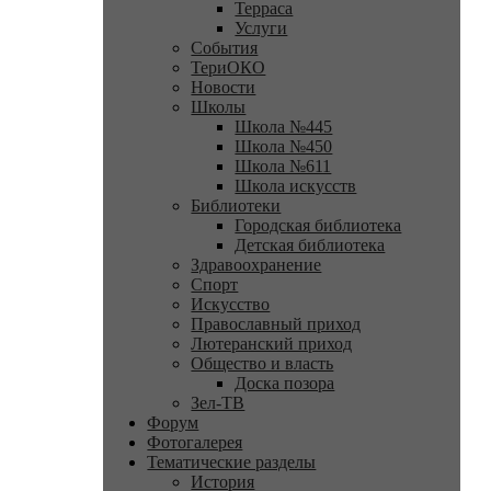
Терраса
Услуги
События
ТериОКО
Новости
Школы
Школа №445
Школа №450
Школа №611
Школа искусств
Библиотеки
Городская библиотека
Детская библиотека
Здравоохранение
Спорт
Искусство
Православный приход
Лютеранский приход
Общество и власть
Доска позора
Зел-ТВ
Форум
Фотогалерея
Тематические разделы
История