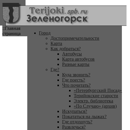
::Главная
Город
страница
Достопримечательности
Карта
Как добраться?
Автобусы
Карта автобусов
Разные карты
Где?
Куда звонить?
Где поесть?
Что почитать?
«Петербургский Посад»
Терийокские старости
Электр. библиотека
«По Случаю» (архив)
Искупаться?
Покататься на лыжах?
Где отдохнуть?
Развлечься?