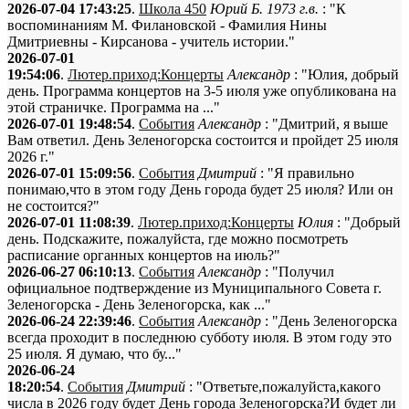
2026-07-04 17:43:25
.
Школа 450
Юрий Б. 1973 г.в.
: "К
воспоминаниям М. Филановской - Фамилия Нины
Дмитриевны - Кирсанова - учитель истории."
2026-07-01
19:54:06
.
Лютер.приход:Концерты
Александр
: "Юлия, добрый
день. Программа концертов на 3-5 июля уже опубликована на
этой страничке. Программа на ..."
2026-07-01 19:48:54
.
События
Александр
: "Дмитрий, я выше
Вам ответил. День Зеленогорска состоится и пройдет 25 июля
2026 г."
2026-07-01 15:09:56
.
События
Дмитрий
: "Я правильно
понимаю,что в этом году День города будет 25 июля? Или он
не состоится?"
2026-07-01 11:08:39
.
Лютер.приход:Концерты
Юлия
: "Добрый
день. Подскажите, пожалуйста, где можно посмотреть
расписание органных концертов на июль?"
2026-06-27 06:10:13
.
События
Александр
: "Получил
официальное подтверждение из Муниципального Совета г.
Зеленогорска - День Зеленогорска, как ..."
2026-06-24 22:39:46
.
События
Александр
: "День Зеленогорска
всегда проходит в последнюю субботу июля. В этом году это
25 июля. Я думаю, что бу..."
2026-06-24
18:20:54
.
События
Дмитрий
: "Ответьте,пожалуйста,какого
числа в 2026 году будет День города Зеленогорска?И будет ли