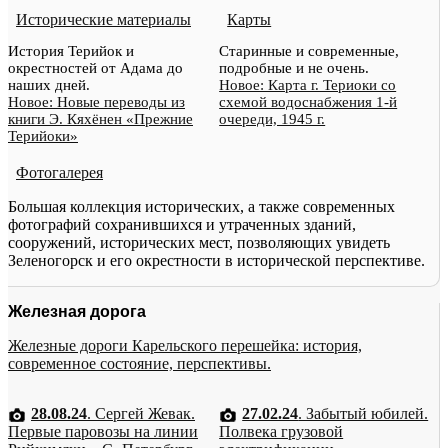
Исторические материалы
Карты
История Терийок и
Старинные и современные,
окрестностей от Адама до
подробные и не очень.
наших дней.
Новое: Карта г. Териоки со
Новое: Новые переводы из
схемой водоснабжения 1-й
книги Э. Кяхёнен «Прежние
очереди, 1945 г.
Терийоки»
Фотогалерея
Большая коллекция исторических, а также современных
фотографий сохранившихся и утраченных зданий,
сооружений, исторических мест, позволяющих увидеть
Зеленогорск и его окрестности в исторической перспективе.
Железная дорога
Железные дороги Карельского перешейка: история,
современное состояние, перспективы.
28.08.24
. Сергей Жевак.
27.02.24
. Забытый юбилей.
Первые паровозы на линии
Полвека грузовой