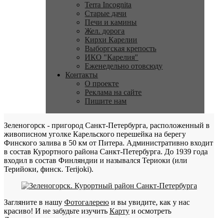
Terra Incognita
Старые дачи
Печи и камины
Жел. дорога
Кирхи Карелии
Выборгская крепость
ИКО "Карелия"
Еженедельно отовсюду
Контакты
О проекте
Реклама на сайте
Пишите нам
Зеленогорск - пригород Санкт-Петербурга, расположенный в
живописном уголке Карельского перешейка на берегу
Финского залива в 50 км от Питера. Административно входит
в состав Курортного района Санкт-Петербурга. До 1939 года
входил в состав Финляндии и назывался Териоки (или
Терийоки, финск. Terijoki).
Загляните в нашу
Фотогалерею
и вы увидите, как у нас
красиво! И не забудьте изучить
Карту
и осмотреть