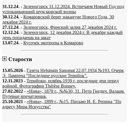
31.12.24
. -
Зеленогорск 31.12.2024. Встречаем Новый Год под
успокаивающий шум морской волны
30.12.24
. -
Комаровский берег накануне Нового Года, 30
декабря 2024 г.
27.12.24
. -
Зеленогорск, Финский залив 27 декабря 2024 г.
12.12.24
. -
Зеленогорск, 12 декабря 2024 г. В декабре каждый
день попадаешь на закат
13.07.24
. -
Кусочек экотропы в Комарово
Старости
15.05.2026
-
Газета Helsingin Sanomat 22.07.1934 №193. Очерк
Э. Лампена "Последние русские Терийок".
12.11.2023
-
Терийоки, ноябрь 1939 г, последние дни перед
войной. Фотографии Thérèse Bonney.
27.02.2022
-
«Нива», 1878 г., №№30, 31. Петр Гнедич. Валаам.
Путевые впечатления.
25.10.2021
-
«Нива», 1899 г., №15. Письмо И. Е. Репина "По
адресу Мира Искусства"
«…когда они спросят нас, что мы делаем, мы ответим: мы вспоминаем.