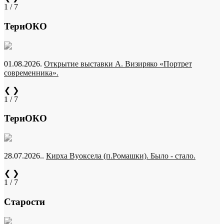
1 / 7
ТериОКО
01.08.2026.
Открытие выставки А. Визиряко «Портрет
современника».
❮
❯
1 / 7
ТериОКО
28.07.2026..
Кирха Вуоксела (п.Ромашки). Было - стало.
❮
❯
1 / 7
Старости