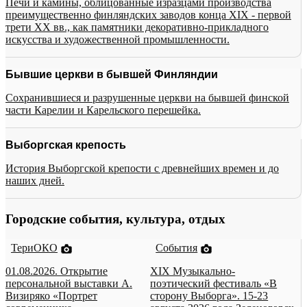
Печи и камины, облицованные изразцами производства
преимущественно финляндских заводов конца XIX - первой
трети XX вв., как памятники декоративно-прикладного
искусства и художественной промышленности.
Бывшие церкви в бывшей Финляндии
Сохранившиеся и разрушенные церкви на бывшей финской
части Карелии и Карельского перешейка.
Выборгская крепость
История Выборгской крепости с древнейших времен и до
наших дней.
Городские события, культура, отдых
ТериОКО
События
01.08.2026. Открытие
XIX Музыкально-
персональной выставки А.
поэтический фестиваль «В
Визиряко «Портрет
сторону Выборга». 15-23