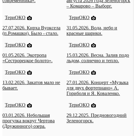
современника».
августа 2026 года Зеленогорск
– Комарово – Выборг.
ТериОКО
ТериОКО
27.07.2026. Кирха Вуоксела
31.05.2026. Вода, небо и
(п.Ромашки). Было - стало.
красные шарики.
ТериОКО
ТериОКО
01.05.2026. Экотропа
15.03.2026. Весна. Залив подо
«Сестрорецкое болото».
льдом, солнечно и тепло.
ТериОКО
ТериОКО
13.02.2026. Закатов мало не
27.01.2026. Концерт «Музыка
бывает.
для двух фортепиано» А.
Гориболя и Я. Коваленко.
ТериОКО
ТериОКО
03.01.2026. Небольшая
29.12.2025. Предновогодний
прогулка вокруг Чертова
Зеленогорск.
(Дружинного) озера.