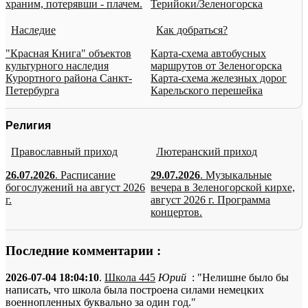
храним, потерявши - плачем.
Терийоки/Зеленогорска
Наследие
Как добраться?
"Красная Книга" объектов
Карта-схема автобусных
культурного наследия
маршрутов от Зеленогорска
Курортного района Санкт-
Карта-схема железных дорог
Петербурга
Карельского перешейка
Религия
Православный приход
Лютеранский приход
26.07.2026
. Расписание
29.07.2026
. Музыкальные
богослужений на август 2026
вечера в Зеленогорской кирхе,
г.
август 2026 г. Программа
концертов.
Последние комментарии :
2026-07-04 18:04:10
.
Школа 445
Юрий
: "Нелишне было бы
написать, что школа была построена силами немецких
военнопленных буквально за один год."