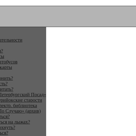
ательности
я?
сы
втобусов
 карты
онить?
сть?
итать?
Петербургский Посад»
ерийокские старости
лектр. библиотека
По Случаю» (архив)
ться?
ься на лыжах?
охнуть?
ься?