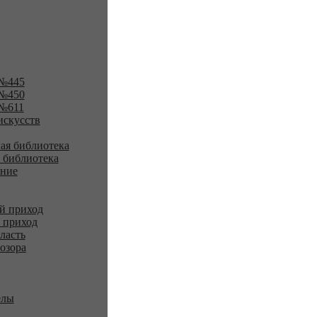
№445
№450
№611
искусств
ая библиотека
 библиотека
ение
й приход
 приход
ласть
озора
елы