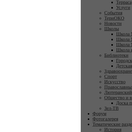
Терраса
Услуги
События
ТериОКО
Новости
Школы
Школа 
Школа 
Школа 
Школа 
Библиотеки
Городск
Детская
Здравоохран
Спорт
Искусство
Православны
Лютеранский
Общество и в
Доска п
Зел-ТВ
Форум
Фотогалерея
Тематические разд
История