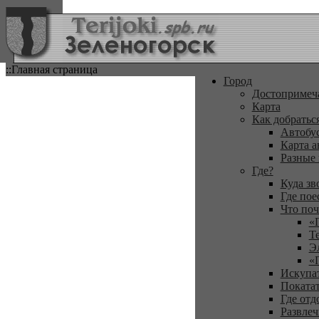
::Главная страница
Город
Достопримеч
Карта
Как добратьс
Автобу
Карта а
Разные
Где?
Куда зв
Где пое
Что поч
«
Т
Э
«
Искупа
Покатат
Где отд
Развлеч