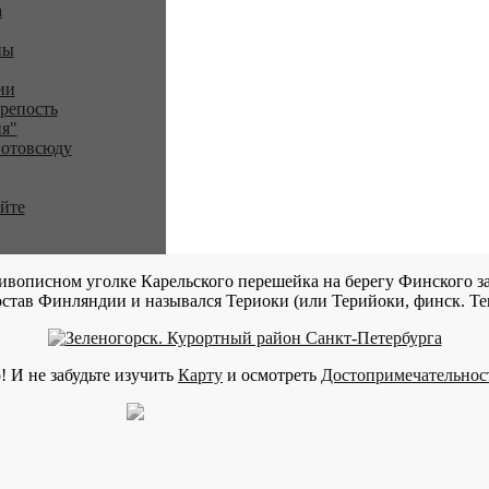
a
ны
ии
репость
я"
 отовсюду
айте
ивописном уголке Карельского перешейка на берегу Финского за
став Финляндии и назывался Териоки (или Терийоки, финск. Teri
! И не забудьте изучить
Карту
и осмотреть
Достопримечательнос