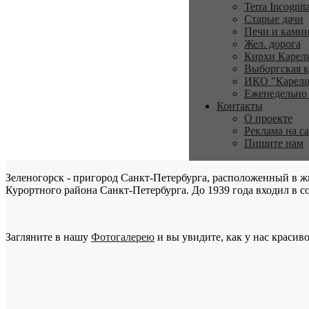
Terra Incognit
Старые дачи
Печи и ками
Жел. дорога
Кирхи Карел
Выборгская к
ИКО "Карели
Еженедельно
Контакты
О проекте
Реклама на с
Пишите нам
Зеленогорск - пригород Санкт-Петербурга, расположенный в ж
Курортного района Санкт-Петербурга. До 1939 года входил в со
Загляните в нашу
Фотогалерею
и вы увидите, как у нас красиво