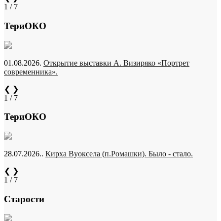
1 / 7
ТериОКО
01.08.2026.
Открытие выставки А. Визиряко «Портрет
современника».
❮
❯
1 / 7
ТериОКО
28.07.2026..
Кирха Вуоксела (п.Ромашки). Было - стало.
❮
❯
1 / 7
Старости