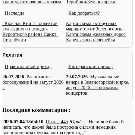
храним, потерявши - плачем.
Терийоки/Зеленогорска
Наследие
Как добраться?
"Красная Книга" объектов
Карта-схема автобусных
культурного наследия
маршрутов от Зеленогорска
Курортного района Санкт-
Карта-схема железных дорог
Петербурга
Карельского перешейка
Религия
Православный приход
Лютеранский приход
26.07.2026
. Расписание
29.07.2026
. Музыкальные
богослужений на август 2026
вечера в Зеленогорской кирхе,
г.
август 2026 г. Программа
концертов.
Последние комментарии :
2026-07-04 18:04:10
.
Школа 445
Юрий
: "Нелишне было бы
написать, что школа была построена силами немецких
военнопленных буквально за один год."