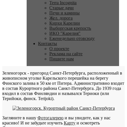
Terra Incognita
Старые дачи
Печи и камины
Жел. дорога
Кирхи Карелии
Выборгская крепость
ИКО "Карелия"
Еженедельно отовсюду
Контакты
О проекте
Реклама на сайте
Пишите нам
Зеленогорск - пригород Санкт-Петербурга, расположенный в
живописном уголке Карельского перешейка на берегу
Финского залива в 50 км от Питера. Административно входит
в состав Курортного района Санкт-Петербурга. До 1939 года
входил в состав Финляндии и назывался Териоки (или
Терийоки, финск. Terijoki).
Загляните в нашу
Фотогалерею
и вы увидите, как у нас
красиво! И не забудьте изучить
Карту
и осмотреть