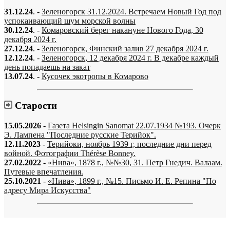
31.12.24
. -
Зеленогорск 31.12.2024. Встречаем Новый Год под
успокаивающий шум морской волны
30.12.24
. -
Комаровский берег накануне Нового Года, 30
декабря 2024 г.
27.12.24
. -
Зеленогорск, Финский залив 27 декабря 2024 г.
12.12.24
. -
Зеленогорск, 12 декабря 2024 г. В декабре каждый
день попадаешь на закат
13.07.24
. -
Кусочек экотропы в Комарово
Старости
15.05.2026
-
Газета Helsingin Sanomat 22.07.1934 №193. Очерк
Э. Лампена "Последние русские Терийок".
12.11.2023
-
Терийоки, ноябрь 1939 г, последние дни перед
войной. Фотографии Thérèse Bonney.
27.02.2022
-
«Нива», 1878 г., №№30, 31. Петр Гнедич. Валаам.
Путевые впечатления.
25.10.2021
-
«Нива», 1899 г., №15. Письмо И. Е. Репина "По
адресу Мира Искусства"
«…когда они спросят нас, что мы делаем, мы ответим: мы вспоминаем.