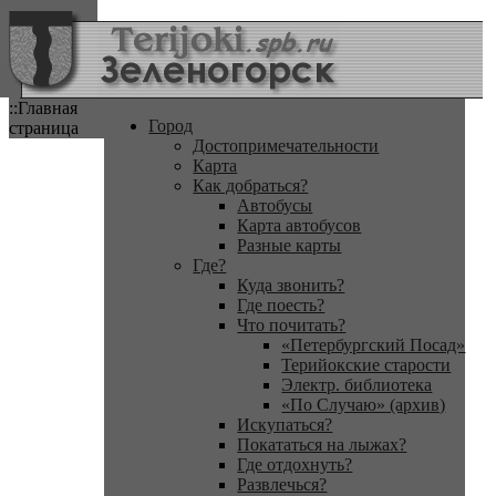
::Главная
Город
страница
Достопримечательности
Карта
Как добраться?
Автобусы
Карта автобусов
Разные карты
Где?
Куда звонить?
Где поесть?
Что почитать?
«Петербургский Посад»
Терийокские старости
Электр. библиотека
«По Случаю» (архив)
Искупаться?
Покататься на лыжах?
Где отдохнуть?
Развлечься?