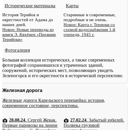
Исторические материалы
Карты
История Терийок и
Старинные и современные,
окрестностей от Адама до
подробные и не очень.
наших дней.
Новое: Карта г. Териоки со
Новое: Новые переводы из
схемой водоснабжения 1-й
книги Э. Кяхёнен «Прежние
очереди, 1945 г.
Терийоки»
Фотогалерея
Большая коллекция исторических, а также современных
фотографий сохранившихся и утраченных зданий,
сооружений, исторических мест, позволяющих увидеть
Зеленогорск и его окрестности в исторической перспективе.
Железная дорога
Железные дороги Карельского перешейка: история,
современное состояние, перспективы.
28.08.24
. Сергей Жевак.
27.02.24
. Забытый юбилей.
Первые паровозы на линии
Полвека грузовой