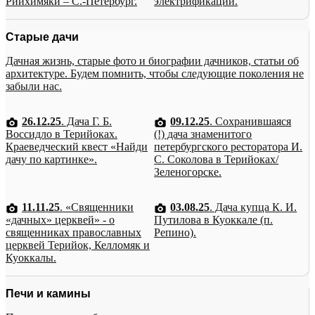
Рийхимяки – С.-Петербург.
электрификации.
Старые дачи
Дачная жизнь, старые фото и биографии дачников, статьи об
архитектуре. Будем помнить, чтобы следующие поколения не
забыли нас.
26.12.25
. Дача Г. Б.
09.12.25
. Сохранившаяся
Воссидло в Терийоках.
(!) дача знаменитого
Краеведческий квест «Найди
петербургского ресторатора И.
дачу по картинке».
С. Соколова в Терийоках/
Зеленогорске.
11.11.25
. «Священники
03.08.25
. Дача купца К. И.
«дачных» церквей» - о
Путилова в Куоккале (п.
священниках православных
Репино).
церквей Терийок, Келломяк и
Куоккалы.
Печи и камины