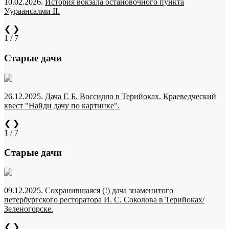
10.02.2026.
История вокзала остановочного пункта
Уураансалми II.
❮
❯
1 / 7
Старые дачи
26.12.2025.
Дача Г. Б. Воссидло в Терийоках. Краеведческий
квест "Найди дачу по картинке".
❮
❯
1 / 7
Старые дачи
09.12.2025.
Сохранившаяся (!) дача знаменитого
петербургского ресторатора И. С. Соколова в Терийоках/
Зеленогорске.
❮
❯