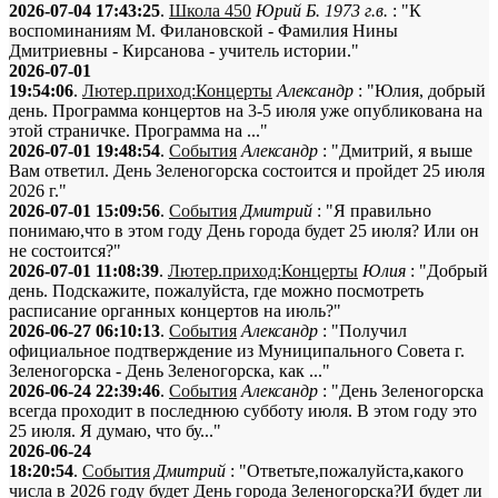
2026-07-04 17:43:25
.
Школа 450
Юрий Б. 1973 г.в.
: "К
воспоминаниям М. Филановской - Фамилия Нины
Дмитриевны - Кирсанова - учитель истории."
2026-07-01
19:54:06
.
Лютер.приход:Концерты
Александр
: "Юлия, добрый
день. Программа концертов на 3-5 июля уже опубликована на
этой страничке. Программа на ..."
2026-07-01 19:48:54
.
События
Александр
: "Дмитрий, я выше
Вам ответил. День Зеленогорска состоится и пройдет 25 июля
2026 г."
2026-07-01 15:09:56
.
События
Дмитрий
: "Я правильно
понимаю,что в этом году День города будет 25 июля? Или он
не состоится?"
2026-07-01 11:08:39
.
Лютер.приход:Концерты
Юлия
: "Добрый
день. Подскажите, пожалуйста, где можно посмотреть
расписание органных концертов на июль?"
2026-06-27 06:10:13
.
События
Александр
: "Получил
официальное подтверждение из Муниципального Совета г.
Зеленогорска - День Зеленогорска, как ..."
2026-06-24 22:39:46
.
События
Александр
: "День Зеленогорска
всегда проходит в последнюю субботу июля. В этом году это
25 июля. Я думаю, что бу..."
2026-06-24
18:20:54
.
События
Дмитрий
: "Ответьте,пожалуйста,какого
числа в 2026 году будет День города Зеленогорска?И будет ли