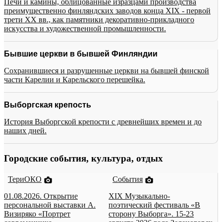
Печи и камины, облицованные изразцами производства
преимущественно финляндских заводов конца XIX - первой
трети XX вв., как памятники декоративно-прикладного
искусства и художественной промышленности.
Бывшие церкви в бывшей Финляндии
Сохранившиеся и разрушенные церкви на бывшей финской
части Карелии и Карельского перешейка.
Выборгская крепость
История Выборгской крепости с древнейших времен и до
наших дней.
Городские события, культура, отдых
ТериОКО
События
01.08.2026. Открытие
XIX Музыкально-
персональной выставки А.
поэтический фестиваль «В
Визиряко «Портрет
сторону Выборга». 15-23