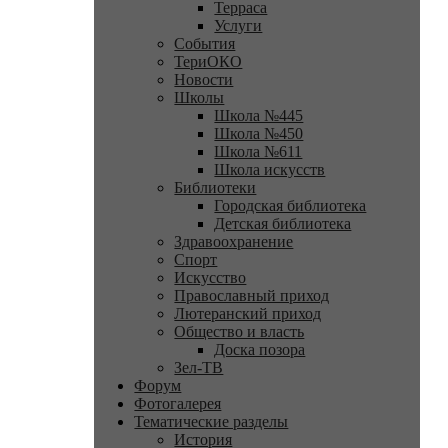
Терраса
Услуги
События
ТериОКО
Новости
Школы
Школа №445
Школа №450
Школа №611
Школа искусств
Библиотеки
Городская библиотека
Детская библиотека
Здравоохранение
Спорт
Искусство
Православный приход
Лютеранский приход
Общество и власть
Доска позора
Зел-ТВ
Форум
Фотогалерея
Тематические разделы
История