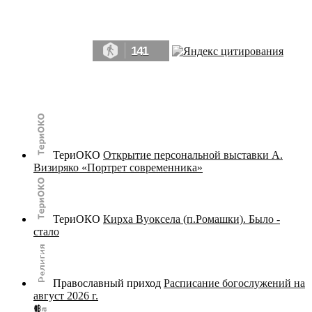
Да, мы память человечества, и поэтому мы в конце концов непременно
победим.» ― Рэй Брэдбери, 451° по Фаренгейту
141
© terijoki.spb.ru | terijoki.org 2000-2026 Использование материалов сайта в коммерческих целях без
письменного разрешения
администрации сайта
не допускается.
ТериОКО
Открытие персональной выставки А.
Визиряко «Портрет современника»
ТериОКО
Кирха Вуоксела (п.Ромашки). Было -
стало
Православный приход
Расписание богослужений на
август 2026 г.