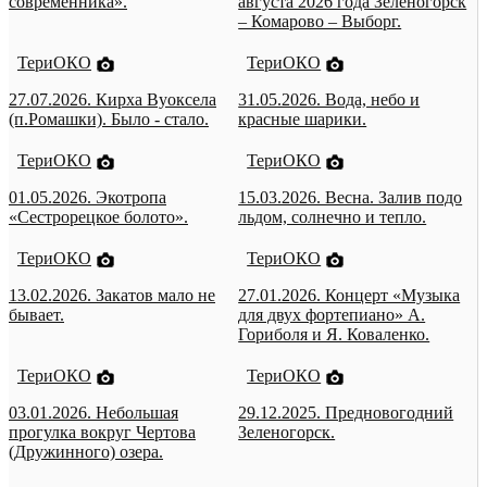
современника».
августа 2026 года Зеленогорск
– Комарово – Выборг.
ТериОКО
ТериОКО
27.07.2026. Кирха Вуоксела
31.05.2026. Вода, небо и
(п.Ромашки). Было - стало.
красные шарики.
ТериОКО
ТериОКО
01.05.2026. Экотропа
15.03.2026. Весна. Залив подо
«Сестрорецкое болото».
льдом, солнечно и тепло.
ТериОКО
ТериОКО
13.02.2026. Закатов мало не
27.01.2026. Концерт «Музыка
бывает.
для двух фортепиано» А.
Гориболя и Я. Коваленко.
ТериОКО
ТериОКО
03.01.2026. Небольшая
29.12.2025. Предновогодний
прогулка вокруг Чертова
Зеленогорск.
(Дружинного) озера.