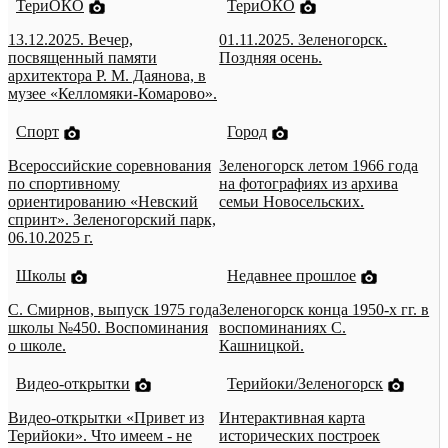
ТериОКО
ТериОКО
13.12.2025. Вечер,
01.11.2025. Зеленогорск.
посвященный памяти
Поздняя осень.
архитектора Р. М. Даянова, в
музее «Келломяки-Комарово».
Спорт
Город
Всероссийские соревнования
Зеленогорск летом 1966 года
по спортивному
на фотографиях из архива
ориентированию «Невский
семьи Новосельских.
спринт». Зеленогорский парк,
06.10.2025 г.
Школы
Недавнее прошлое
С. Смирнов, выпуск 1975 года
Зеленогорск конца 1950-х гг. в
школы №450. Воспоминания
воспоминаниях С.
о школе.
Кашницкой.
Видео-открытки
Терийоки/Зеленогорск
Видео-открытки «Привет из
Интерактивная карта
Терийоки». Что имеем - не
исторических построек