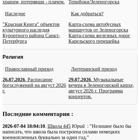
храним, потерявши - плачем.
Терийоки/Зеленогорска
Наследие
Как добраться?
"Красная Книга" объектов
Карта-схема автобусных
культурного наследия
маршрутов от Зеленогорска
Курортного района Санкт-
Карта-схема железных дорог
Петербурга
Карельского перешейка
Религия
Православный приход
Лютеранский приход
26.07.2026
. Расписание
29.07.2026
. Музыкальные
богослужений на август 2026
вечера в Зеленогорской кирхе,
г.
август 2026 г. Программа
концертов.
Последние комментарии :
2026-07-04 18:04:10
.
Школа 445
Юрий
: "Нелишне было бы
написать, что школа была построена силами немецких
военнопленных буквально за один год."