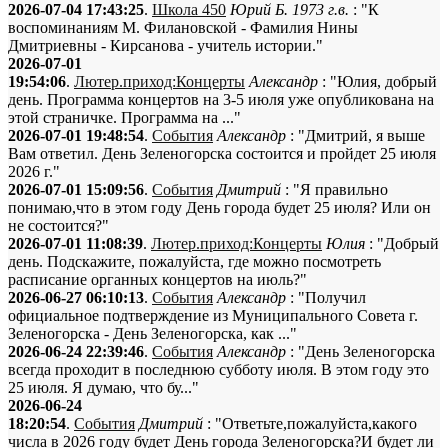
2026-07-04 17:43:25
.
Школа 450
Юрий Б. 1973 г.в.
: "К
воспоминаниям М. Филановской - Фамилия Нины
Дмитриевны - Кирсанова - учитель истории."
2026-07-01
19:54:06
.
Лютер.приход:Концерты
Александр
: "Юлия, добрый
день. Программа концертов на 3-5 июля уже опубликована на
этой страничке. Программа на ..."
2026-07-01 19:48:54
.
События
Александр
: "Дмитрий, я выше
Вам ответил. День Зеленогорска состоится и пройдет 25 июля
2026 г."
2026-07-01 15:09:56
.
События
Дмитрий
: "Я правильно
понимаю,что в этом году День города будет 25 июля? Или он
не состоится?"
2026-07-01 11:08:39
.
Лютер.приход:Концерты
Юлия
: "Добрый
день. Подскажите, пожалуйста, где можно посмотреть
расписание органных концертов на июль?"
2026-06-27 06:10:13
.
События
Александр
: "Получил
официальное подтверждение из Муниципального Совета г.
Зеленогорска - День Зеленогорска, как ..."
2026-06-24 22:39:46
.
События
Александр
: "День Зеленогорска
всегда проходит в последнюю субботу июля. В этом году это
25 июля. Я думаю, что бу..."
2026-06-24
18:20:54
.
События
Дмитрий
: "Ответьте,пожалуйста,какого
числа в 2026 году будет День города Зеленогорска?И будет ли