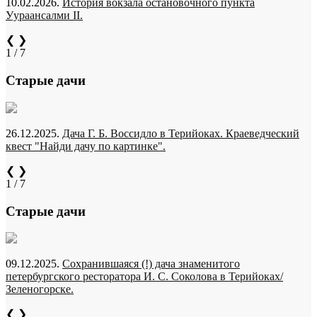
10.02.2026.
История вокзала остановочного пункта
Уураансалми II.
❮
❯
1 / 7
Старые дачи
26.12.2025.
Дача Г. Б. Воссидло в Терийоках. Краеведческий
квест "Найди дачу по картинке".
❮
❯
1 / 7
Старые дачи
09.12.2025.
Сохранившаяся (!) дача знаменитого
петербургского ресторатора И. С. Соколова в Терийоках/
Зеленогорске.
❮
❯