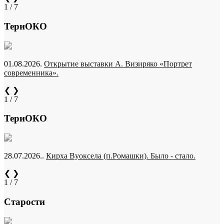
1 / 7
ТериОКО
01.08.2026.
Открытие выставки А. Визиряко «Портрет
современника».
❮
❯
1 / 7
ТериОКО
28.07.2026..
Кирха Вуоксела (п.Ромашки). Было - стало.
❮
❯
1 / 7
Старости