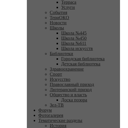
Терраса
Услуги
События
ТериОКО
Новости
Школы
Школа №445
Школа №450
Школа №611
Школа искусств
Библиотеки
Городская библиотека
Детская библиотека
Здравоохранение
Спорт
Искусство
Православный приход
Лютеранский приход
Общество и власть
Доска позора
Зел-ТВ
Форум
Фотогалерея
Тематические разделы
История