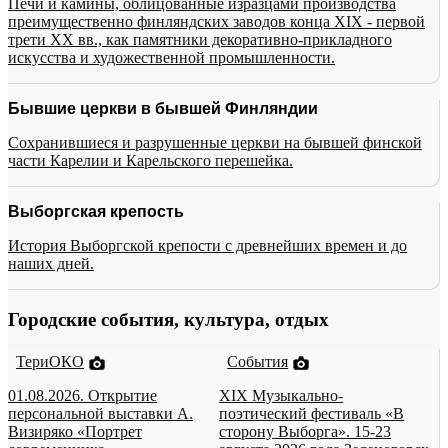
Печи и камины, облицованные изразцами производства
преимущественно финляндских заводов конца XIX - первой
трети XX вв., как памятники декоративно-прикладного
искусства и художественной промышленности.
Бывшие церкви в бывшей Финляндии
Сохранившиеся и разрушенные церкви на бывшей финской
части Карелии и Карельского перешейка.
Выборгская крепость
История Выборгской крепости с древнейших времен и до
наших дней.
Городские события, культура, отдых
ТериОКО
События
01.08.2026. Открытие
XIX Музыкально-
персональной выставки А.
поэтический фестиваль «В
Визиряко «Портрет
сторону Выборга». 15-23