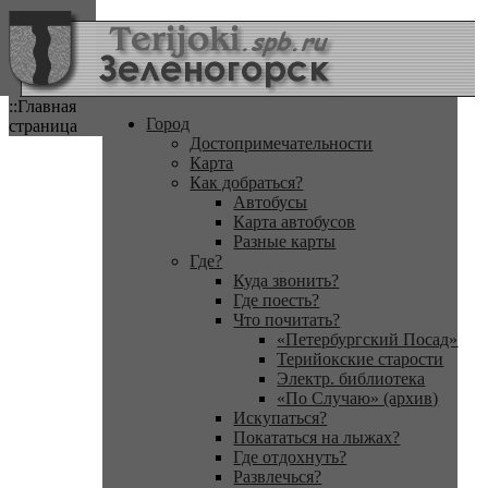
::Главная
Город
страница
Достопримечательности
Карта
Как добраться?
Автобусы
Карта автобусов
Разные карты
Где?
Куда звонить?
Где поесть?
Что почитать?
«Петербургский Посад»
Терийокские старости
Электр. библиотека
«По Случаю» (архив)
Искупаться?
Покататься на лыжах?
Где отдохнуть?
Развлечься?