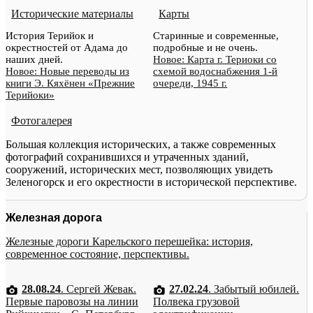
Исторические материалы
Карты
История Терийок и
Старинные и современные,
окрестностей от Адама до
подробные и не очень.
наших дней.
Новое: Карта г. Териоки со
Новое: Новые переводы из
схемой водоснабжения 1-й
книги Э. Кяхёнен «Прежние
очереди, 1945 г.
Терийоки»
Фотогалерея
Большая коллекция исторических, а также современных
фотографий сохранившихся и утраченных зданий,
сооружений, исторических мест, позволяющих увидеть
Зеленогорск и его окрестности в исторической перспективе.
Железная дорога
Железные дороги Карельского перешейка: история,
современное состояние, перспективы.
28.08.24
. Сергей Жевак.
27.02.24
. Забытый юбилей.
Первые паровозы на линии
Полвека грузовой