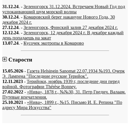
31.12.24
. -
Зеленогорск 31.12.2024. Встречаем Новый Год под
успокаивающий шум морской волны
30.12.24
. -
Комаровский берег накануне Нового Года, 30
декабря 2024 г.
27.12.24
. -
Зеленогорск, Финский залив 27 декабря 2024 г.
12.12.24
. -
Зеленогорск, 12 декабря 2024 г. В декабре каждый
день попадаешь на закат
13.07.24
. -
Кусочек экотропы в Комарово
Старости
15.05.2026
-
Газета Helsingin Sanomat 22.07.1934 №193. Очерк
Э. Лампена "Последние русские Терийок".
12.11.2023
-
Терийоки, ноябрь 1939 г, последние дни перед
войной. Фотографии Thérèse Bonney.
27.02.2022
-
«Нива», 1878 г., №№30, 31. Петр Гнедич. Валаам.
Путевые впечатления.
25.10.2021
-
«Нива», 1899 г., №15. Письмо И. Е. Репина "По
адресу Мира Искусства"
«…когда они спросят нас, что мы делаем, мы ответим: мы вспоминаем.