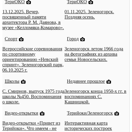
ТериОКО
ТериОКО
13.12.2025. Вечер,
01.11.2025. Зеленогорск.
посвященный памяти
Поздняя осень.
архитектора Р. М. Даянова, в
музее «Келломяки-Комарово».
Спорт
Город
Всероссийские соревнования
Зеленогорск летом 1966 года
по спортивному
на фотографиях из архива
ориентированию «Невский
семьи Новосельских.
спринт». Зеленогорский парк,
06.10.2025 г.
Школы
Недавнее прошлое
С. Смирнов, выпуск 1975 года
Зеленогорск конца 1950-х гг. в
школы №450. Воспоминания
воспоминаниях С.
о школе.
Кашницкой.
Видео-открытки
Терийоки/Зеленогорск
Видео-открытки «Привет из
Интерактивная карта
Терийоки». Что имеем - не
исторических построек