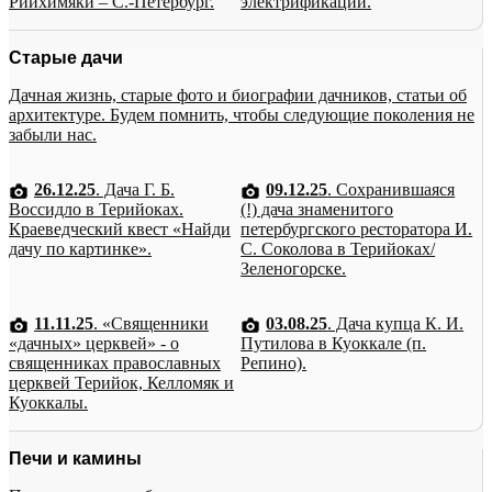
Рийхимяки – С.-Петербург.
электрификации.
Старые дачи
Дачная жизнь, старые фото и биографии дачников, статьи об
архитектуре. Будем помнить, чтобы следующие поколения не
забыли нас.
26.12.25
. Дача Г. Б.
09.12.25
. Сохранившаяся
Воссидло в Терийоках.
(!) дача знаменитого
Краеведческий квест «Найди
петербургского ресторатора И.
дачу по картинке».
С. Соколова в Терийоках/
Зеленогорске.
11.11.25
. «Священники
03.08.25
. Дача купца К. И.
«дачных» церквей» - о
Путилова в Куоккале (п.
священниках православных
Репино).
церквей Терийок, Келломяк и
Куоккалы.
Печи и камины