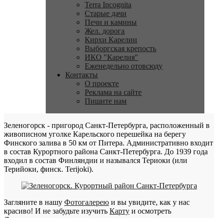
Terra Incognita
Старые дачи
Печи и камины
Жел. дорога
Кирхи Карелии
Выборгская крепость
ИКО "Карелия"
Еженедельно отовсюду
Контакты
О проекте
Реклама на сайте
Пишите нам
Зеленогорск - пригород Санкт-Петербурга, расположенный в
живописном уголке Карельского перешейка на берегу
Финского залива в 50 км от Питера. Административно входит
в состав Курортного района Санкт-Петербурга. До 1939 года
входил в состав Финляндии и назывался Териоки (или
Терийоки, финск. Terijoki).
Загляните в нашу
Фотогалерею
и вы увидите, как у нас
красиво! И не забудьте изучить
Карту
и осмотреть