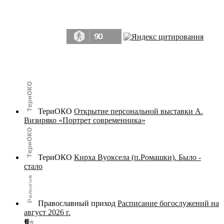
Да, мы память человечества, и поэтому мы в конце концов непременно
победим.» ― Рэй Брэдбери, 451° по Фаренгейту
90
© terijoki.spb.ru | terijoki.org 2000-2026 Использование материалов сайта в коммерческих целях без
письменного разрешения
администрации сайта
не допускается.
ТериОКО
Открытие персональной выставки А.
Визиряко «Портрет современника»
ТериОКО
Кирха Вуоксела (п.Ромашки). Было -
стало
Православный приход
Расписание богослужений на
август 2026 г.