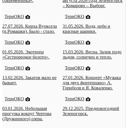
современника».
августа 2026 года Зеленогорск
– Комарово – Выборг.
ТериОКО
ТериОКО
27.07.2026. Кирха Вуоксела
31.05.2026. Вода, небо и
(п.Ромашки). Было - стало.
красные шарики.
ТериОКО
ТериОКО
01.05.2026. Экотропа
15.03.2026. Весна. Залив подо
«Сестрорецкое болото».
льдом, солнечно и тепло.
ТериОКО
ТериОКО
13.02.2026. Закатов мало не
27.01.2026. Концерт «Музыка
бывает.
для двух фортепиано» А.
Гориболя и Я. Коваленко.
ТериОКО
ТериОКО
03.01.2026. Небольшая
29.12.2025. Предновогодний
прогулка вокруг Чертова
Зеленогорск.
(Дружинного) озера.