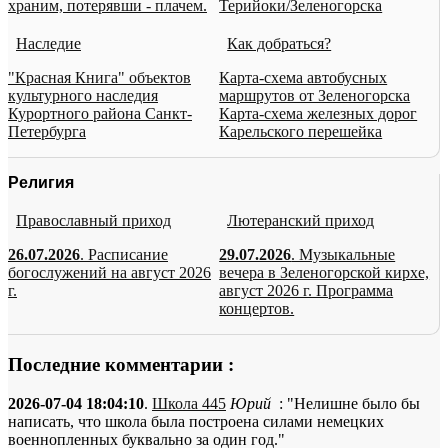
храним, потерявши - плачем.
Терийоки/Зеленогорска
Наследие
Как добраться?
"Красная Книга" объектов
Карта-схема автобусных
культурного наследия
маршрутов от Зеленогорска
Курортного района Санкт-
Карта-схема железных дорог
Петербурга
Карельского перешейка
Религия
Православный приход
Лютеранский приход
26.07.2026
. Расписание
29.07.2026
. Музыкальные
богослужений на август 2026
вечера в Зеленогорской кирхе,
г.
август 2026 г. Программа
концертов.
Последние комментарии :
2026-07-04 18:04:10
.
Школа 445
Юрий
: "Нелишне было бы
написать, что школа была построена силами немецких
военнопленных буквально за один год."