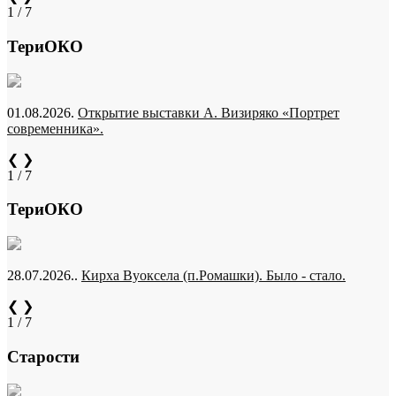
1 / 7
ТериОКО
01.08.2026.
Открытие выставки А. Визиряко «Портрет
современника».
❮
❯
1 / 7
ТериОКО
28.07.2026..
Кирха Вуоксела (п.Ромашки). Было - стало.
❮
❯
1 / 7
Старости