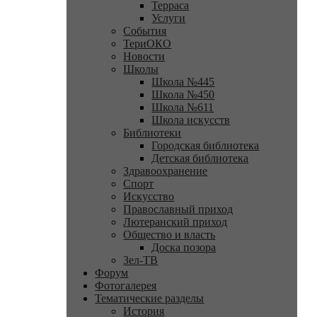
Терраса
Услуги
События
ТериОКО
Новости
Школы
Школа №445
Школа №450
Школа №611
Школа искусств
Библиотеки
Городская библиотека
Детская библиотека
Здравоохранение
Спорт
Искусство
Православный приход
Лютеранский приход
Общество и власть
Доска позора
Зел-ТВ
Форум
Фотогалерея
Тематические разделы
История