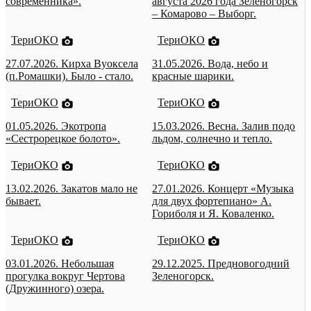
современника».
августа 2026 года Зеленогорск
– Комарово – Выборг.
ТериОКО
ТериОКО
27.07.2026. Кирха Вуоксела
31.05.2026. Вода, небо и
(п.Ромашки). Было - стало.
красные шарики.
ТериОКО
ТериОКО
01.05.2026. Экотропа
15.03.2026. Весна. Залив подо
«Сестрорецкое болото».
льдом, солнечно и тепло.
ТериОКО
ТериОКО
13.02.2026. Закатов мало не
27.01.2026. Концерт «Музыка
бывает.
для двух фортепиано» А.
Гориболя и Я. Коваленко.
ТериОКО
ТериОКО
03.01.2026. Небольшая
29.12.2025. Предновогодний
прогулка вокруг Чертова
Зеленогорск.
(Дружинного) озера.