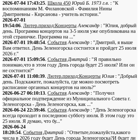
2026-07-04 17:43:25
.
Школа 450
Юрий Б. 1973 г.в.
: "К
воспоминаниям М. Филановской - Фамилия Нины
Дмитриевны - Кирсанова - учитель истории."
2026-07-01
19:54:06
.
Лютер.приход:Концерты
Александр
: "Юлия, добрый
день. Программа концертов на 3-5 июля уже опубликована на
этой страничке. Программа на ..."
2026-07-01 19:48:54
.
События
Александр
: "Дмитрий, я выше
Вам ответил. День Зеленогорска состоится и пройдет 25 июля
2026 г."
2026-07-01 15:09:56
.
События
Дмитрий
: "Я правильно
понимаю,что в этом году День города будет 25 июля? Или он
не состоится?"
2026-07-01 11:08:39
.
Лютер.приход:Концерты
Юлия
: "Добрый
день. Подскажите, пожалуйста, где можно посмотреть
расписание органных концертов на июль?"
2026-06-27 06:10:13
.
События
Александр
: "Получил
официальное подтверждение из Муниципального Совета г.
Зеленогорска - День Зеленогорска, как ..."
2026-06-24 22:39:46
.
События
Александр
: "День Зеленогорска
всегда проходит в последнюю субботу июля. В этом году это
25 июля. Я думаю, что бу..."
2026-06-24
18:20:54
.
События
Дмитрий
: "Ответьте,пожалуйста,какого
числа в 2026 году будет День города Зеленогорска?И будет ли