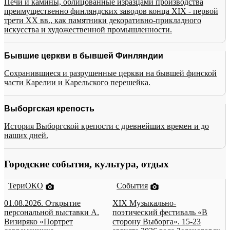
Печи и камины, облицованные изразцами производства
преимущественно финляндских заводов конца XIX - первой
трети XX вв., как памятники декоративно-прикладного
искусства и художественной промышленности.
Бывшие церкви в бывшей Финляндии
Сохранившиеся и разрушенные церкви на бывшей финской
части Карелии и Карельского перешейка.
Выборгская крепость
История Выборгской крепости с древнейших времен и до
наших дней.
Городские события, культура, отдых
ТериОКО
События
01.08.2026. Открытие
XIX Музыкально-
персональной выставки А.
поэтический фестиваль «В
Визиряко «Портрет
сторону Выборга». 15-23