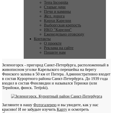
Terra Incognita
Старые дачи
Печи и камины
Жел. дорога
Кирхи Карелии
Выборгская крепость
ИКО "Карелия"
Еженедельно отовсюду
Контакты
О проекте
Реклама на сайте
Пишите нам
Зеленогорск - пригород Санкт-Петербурга, расположенный в
живописном уголке Карельского перешейка на берегу
Финского залива в 50 км от Питера. Административно входит
в состав Курортного района Санкт-Петербурга. До 1939 года
входил в состав Финляндии и назывался Териоки (или
Терийоки, финск. Terijoki).
Загляните в нашу
Фотогалерею
и вы увидите, как у нас
красиво! И не забудьте изучить
Карту
и осмотреть