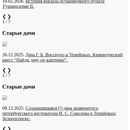
10.02.2026.
История вокзала остановочного пункта
Уураансалми II.
❮
❯
1 / 7
Старые дачи
26.12.2025.
Дача Г. Б. Воссидло в Терийоках. Краеведческий
квест "Найди дачу по картинке".
❮
❯
1 / 7
Старые дачи
09.12.2025.
Сохранившаяся (!) дача знаменитого
петербургского ресторатора И. С. Соколова в Терийоках/
Зеленогорске.
❮
❯