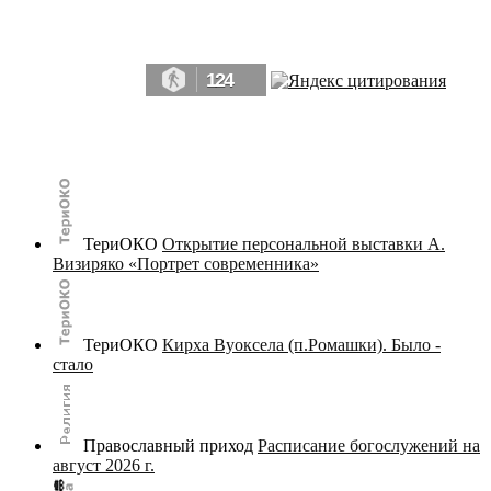
Да, мы память человечества, и поэтому мы в конце концов непременно
победим.» ― Рэй Брэдбери, 451° по Фаренгейту
124
© terijoki.spb.ru | terijoki.org 2000-2026 Использование материалов сайта в коммерческих целях без
письменного разрешения
администрации сайта
не допускается.
ТериОКО
Открытие персональной выставки А.
Визиряко «Портрет современника»
ТериОКО
Кирха Вуоксела (п.Ромашки). Было -
стало
Православный приход
Расписание богослужений на
август 2026 г.