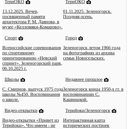
ТериОКО
ТериОКО
13.12.2025. Вечер,
01.11.2025. Зеленогорск.
посвященный памяти
Поздняя осень.
архитектора Р. М. Даянова, в
музее «Келломяки-Комарово».
Спорт
Город
Всероссийские соревнования
Зеленогорск летом 1966 года
по спортивному
на фотографиях из архива
ориентированию «Невский
семьи Новосельских.
спринт». Зеленогорский парк,
06.10.2025 г.
Школы
Недавнее прошлое
С. Смирнов, выпуск 1975 года
Зеленогорск конца 1950-х гг. в
школы №450. Воспоминания
воспоминаниях С.
о школе.
Кашницкой.
Видео-открытки
Терийоки/Зеленогорск
Видео-открытки «Привет из
Интерактивная карта
Терийоки». Что имеем - не
исторических построек