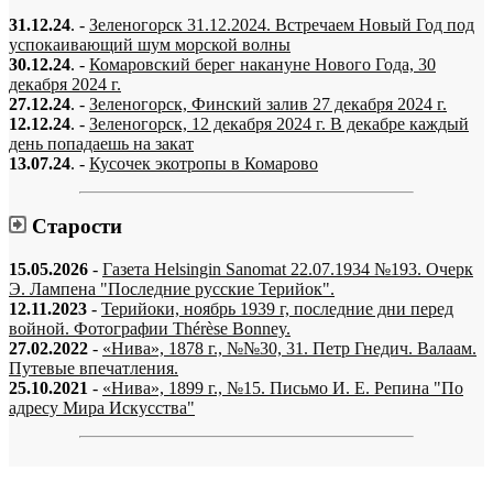
31.12.24
. -
Зеленогорск 31.12.2024. Встречаем Новый Год под
успокаивающий шум морской волны
30.12.24
. -
Комаровский берег накануне Нового Года, 30
декабря 2024 г.
27.12.24
. -
Зеленогорск, Финский залив 27 декабря 2024 г.
12.12.24
. -
Зеленогорск, 12 декабря 2024 г. В декабре каждый
день попадаешь на закат
13.07.24
. -
Кусочек экотропы в Комарово
Старости
15.05.2026
-
Газета Helsingin Sanomat 22.07.1934 №193. Очерк
Э. Лампена "Последние русские Терийок".
12.11.2023
-
Терийоки, ноябрь 1939 г, последние дни перед
войной. Фотографии Thérèse Bonney.
27.02.2022
-
«Нива», 1878 г., №№30, 31. Петр Гнедич. Валаам.
Путевые впечатления.
25.10.2021
-
«Нива», 1899 г., №15. Письмо И. Е. Репина "По
адресу Мира Искусства"
«…когда они спросят нас, что мы делаем, мы ответим: мы вспоминаем.