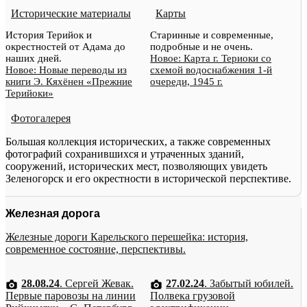
Исторические материалы
Карты
История Терийок и
Старинные и современные,
окрестностей от Адама до
подробные и не очень.
наших дней.
Новое: Карта г. Териоки со
Новое: Новые переводы из
схемой водоснабжения 1-й
книги Э. Кяхёнен «Прежние
очереди, 1945 г.
Терийоки»
Фотогалерея
Большая коллекция исторических, а также современных
фотографий сохранившихся и утраченных зданий,
сооружений, исторических мест, позволяющих увидеть
Зеленогорск и его окрестности в исторической перспективе.
Железная дорога
Железные дороги Карельского перешейка: история,
современное состояние, перспективы.
28.08.24
. Сергей Жевак.
27.02.24
. Забытый юбилей.
Первые паровозы на линии
Полвека грузовой