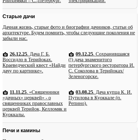
Рийхимяки – С.-Петербург.
электрификации.
Старые дачи
Дачная жизнь, старые фото и биографии дачников, статьи об
архитектуре. Будем помнить, чтобы следующие поколения не
забыли нас.
26.12.25
. Дача Г. Б.
09.12.25
. Сохранившаяся
Воссидло в Терийоках.
(!) дача знаменитого
Краеведческий квест «Найди
петербургского ресторатора И.
дачу по картинке».
С. Соколова в Терийоках/
Зеленогорске.
11.11.25
. «Священники
03.08.25
. Дача купца К. И.
«дачных» церквей» - о
Путилова в Куоккале (п.
священниках православных
Репино).
церквей Терийок, Келломяк и
Куоккалы.
Печи и камины