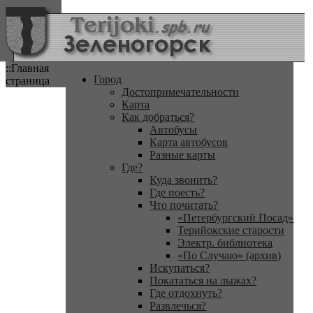
::Главная
Город
страница
Достопримечательности
Карта
Как добраться?
Автобусы
Карта автобусов
Разные карты
Где?
Куда звонить?
Где поесть?
Что почитать?
«Петербургский Посад»
Терийокские старости
Электр. библиотека
«По Случаю» (архив)
Искупаться?
Покататься на лыжах?
Где отдохнуть?
Развлечься?