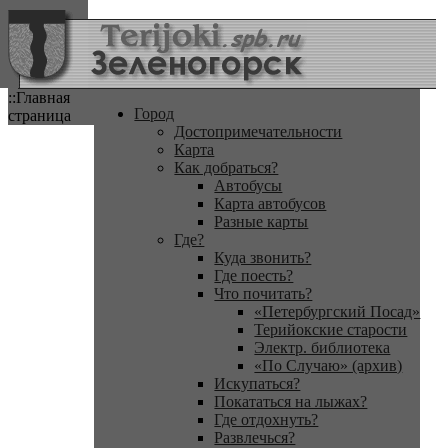
::Главная
Город
страница
Достопримечательности
Карта
Как добраться?
Автобусы
Карта автобусов
Разные карты
Где?
Куда звонить?
Где поесть?
Что почитать?
«Петербургский Посад»
Терийокские старости
Электр. библиотека
«По Случаю» (архив)
Искупаться?
Покататься на лыжах?
Где отдохнуть?
Развлечься?