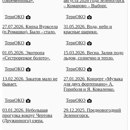
современника».
августа 2026 года Зеленогорск
– Комарово – Выборг.
ТериОКО
ТериОКО
27.07.2026. Кирха Вуоксела
31.05.2026. Вода, небо и
(п.Ромашки). Было - стало.
красные шарики.
ТериОКО
ТериОКО
01.05.2026. Экотропа
15.03.2026. Весна. Залив подо
«Сестрорецкое болото».
льдом, солнечно и тепло.
ТериОКО
ТериОКО
13.02.2026. Закатов мало не
27.01.2026. Концерт «Музыка
бывает.
для двух фортепиано» А.
Гориболя и Я. Коваленко.
ТериОКО
ТериОКО
03.01.2026. Небольшая
29.12.2025. Предновогодний
прогулка вокруг Чертова
Зеленогорск.
(Дружинного) озера.