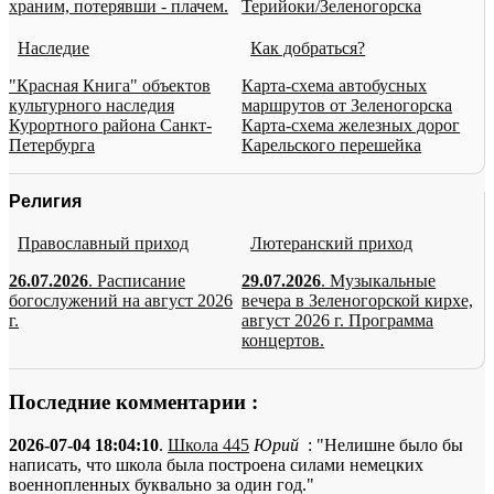
храним, потерявши - плачем.
Терийоки/Зеленогорска
Наследие
Как добраться?
"Красная Книга" объектов
Карта-схема автобусных
культурного наследия
маршрутов от Зеленогорска
Курортного района Санкт-
Карта-схема железных дорог
Петербурга
Карельского перешейка
Религия
Православный приход
Лютеранский приход
26.07.2026
. Расписание
29.07.2026
. Музыкальные
богослужений на август 2026
вечера в Зеленогорской кирхе,
г.
август 2026 г. Программа
концертов.
Последние комментарии :
2026-07-04 18:04:10
.
Школа 445
Юрий
: "Нелишне было бы
написать, что школа была построена силами немецких
военнопленных буквально за один год."