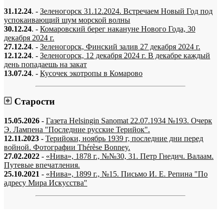
31.12.24
. -
Зеленогорск 31.12.2024. Встречаем Новый Год под
успокаивающий шум морской волны
30.12.24
. -
Комаровский берег накануне Нового Года, 30
декабря 2024 г.
27.12.24
. -
Зеленогорск, Финский залив 27 декабря 2024 г.
12.12.24
. -
Зеленогорск, 12 декабря 2024 г. В декабре каждый
день попадаешь на закат
13.07.24
. -
Кусочек экотропы в Комарово
Старости
15.05.2026
-
Газета Helsingin Sanomat 22.07.1934 №193. Очерк
Э. Лампена "Последние русские Терийок".
12.11.2023
-
Терийоки, ноябрь 1939 г, последние дни перед
войной. Фотографии Thérèse Bonney.
27.02.2022
-
«Нива», 1878 г., №№30, 31. Петр Гнедич. Валаам.
Путевые впечатления.
25.10.2021
-
«Нива», 1899 г., №15. Письмо И. Е. Репина "По
адресу Мира Искусства"
«…когда они спросят нас, что мы делаем, мы ответим: мы вспоминаем.