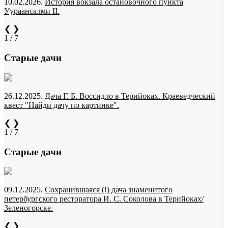
10.02.2026.
История вокзала остановочного пункта
Уураансалми II.
❮
❯
1 / 7
Старые дачи
26.12.2025.
Дача Г. Б. Воссидло в Терийоках. Краеведческий
квест "Найди дачу по картинке".
❮
❯
1 / 7
Старые дачи
09.12.2025.
Сохранившаяся (!) дача знаменитого
петербургского ресторатора И. С. Соколова в Терийоках/
Зеленогорске.
❮
❯