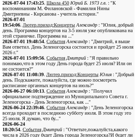
2026-07-04 17:43:25
.
Школа 450
Юрий Б. 1973 г.в.
: "К
воспоминаниям М. Филановской - Фамилия Нины
Дмитриевны - Кирсанова - учитель истории."
2026-07-01
19:54:06
.
Лютер.приход:Концерты
Александр
: "Юлия, добрый
день. Программа концертов на 3-5 июля уже опубликована на
этой страничке. Программа на ..."
2026-07-01 19:48:54
.
События
Александр
: "Дмитрий, я выше
Вам ответил. День Зеленогорска состоится и пройдет 25 июля
2026 г."
2026-07-01 15:09:56
.
События
Дмитрий
: "Я правильно
понимаю,что в этом году День города будет 25 июля? Или он
не состоится?"
2026-07-01 11:08:39
.
Лютер.приход:Концерты
Юлия
: "Добрый
день. Подскажите, пожалуйста, где можно посмотреть
расписание органных концертов на июль?"
2026-06-27 06:10:13
.
События
Александр
: "Получил
официальное подтверждение из Муниципального Совета г.
Зеленогорска - День Зеленогорска, как ..."
2026-06-24 22:39:46
.
События
Александр
: "День Зеленогорска
всегда проходит в последнюю субботу июля. В этом году это
25 июля. Я думаю, что бу..."
2026-06-24
18:20:54
.
События
Дмитрий
: "Ответьте,пожалуйста,какого
числа в 2026 году будет День города Зеленогорска?И будет ли