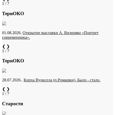
1 / 7
ТериОКО
01.08.2026.
Открытие выставки А. Визиряко «Портрет
современника».
❮
❯
1 / 7
ТериОКО
28.07.2026..
Кирха Вуоксела (п.Ромашки). Было - стало.
❮
❯
1 / 7
Старости