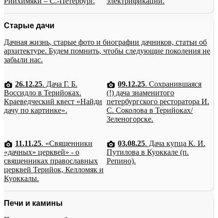
Рийхимяки – С.-Петербург.
электрификации.
Старые дачи
Дачная жизнь, старые фото и биографии дачников, статьи об
архитектуре. Будем помнить, чтобы следующие поколения не
забыли нас.
26.12.25
. Дача Г. Б.
09.12.25
. Сохранившаяся
Воссидло в Терийоках.
(!) дача знаменитого
Краеведческий квест «Найди
петербургского ресторатора И.
дачу по картинке».
С. Соколова в Терийоках/
Зеленогорске.
11.11.25
. «Священники
03.08.25
. Дача купца К. И.
«дачных» церквей» - о
Путилова в Куоккале (п.
священниках православных
Репино).
церквей Терийок, Келломяк и
Куоккалы.
Печи и камины