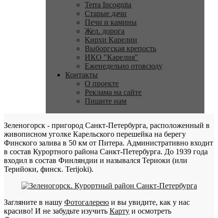
Terra Incognita
Старые дачи
Печи и камины
Жел. дорога
Кирхи Карелии
Выборгская крепость
ИКО "Карелия"
Еженедельно отовсюду
Контакты
О проекте
Реклама на сайте
Пишите нам
Зеленогорск - пригород Санкт-Петербурга, расположенный в
живописном уголке Карельского перешейка на берегу
Финского залива в 50 км от Питера. Административно входит
в состав Курортного района Санкт-Петербурга. До 1939 года
входил в состав Финляндии и назывался Териоки (или
Терийоки, финск. Terijoki).
Загляните в нашу
Фотогалерею
и вы увидите, как у нас
красиво! И не забудьте изучить
Карту
и осмотреть