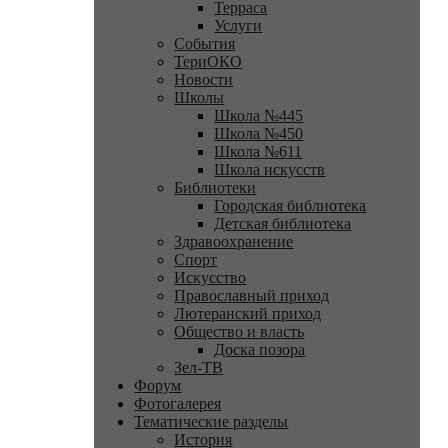
Терраса
Услуги
События
ТериОКО
Новости
Школы
Школа №445
Школа №450
Школа №611
Школа искусств
Библиотеки
Городская библиотека
Детская библиотека
Здравоохранение
Спорт
Искусство
Православный приход
Лютеранский приход
Общество и власть
Доска позора
Зел-ТВ
Форум
Фотогалерея
Тематические разделы
История