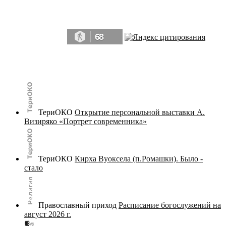
Да, мы память человечества, и поэтому мы в конце концов непременно
победим.» ― Рэй Брэдбери, 451° по Фаренгейту
68
© terijoki.spb.ru | terijoki.org 2000-2026 Использование материалов сайта в коммерческих целях без
письменного разрешения
администрации сайта
не допускается.
ТериОКО
Открытие персональной выставки А.
Визиряко «Портрет современника»
ТериОКО
Кирха Вуоксела (п.Ромашки). Было -
стало
Православный приход
Расписание богослужений на
август 2026 г.