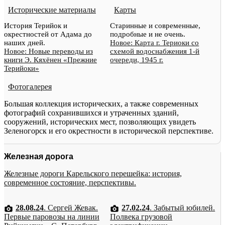
Исторические материалы
Карты
История Терийок и
Старинные и современные,
окрестностей от Адама до
подробные и не очень.
наших дней.
Новое: Карта г. Териоки со
Новое: Новые переводы из
схемой водоснабжения 1-й
книги Э. Кяхёнен «Прежние
очереди, 1945 г.
Терийоки»
Фотогалерея
Большая коллекция исторических, а также современных
фотографий сохранившихся и утраченных зданий,
сооружений, исторических мест, позволяющих увидеть
Зеленогорск и его окрестности в исторической перспективе.
Железная дорога
Железные дороги Карельского перешейка: история,
современное состояние, перспективы.
28.08.24
. Сергей Жевак.
27.02.24
. Забытый юбилей.
Первые паровозы на линии
Полвека грузовой