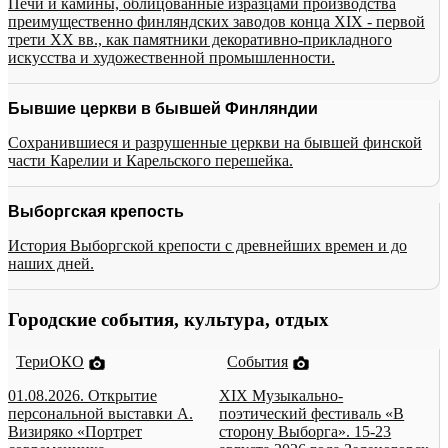
Печи и камины, облицованные изразцами производства
преимущественно финляндских заводов конца XIX - первой
трети XX вв., как памятники декоративно-прикладного
искусства и художественной промышленности.
Бывшие церкви в бывшей Финляндии
Сохранившиеся и разрушенные церкви на бывшей финской
части Карелии и Карельского перешейка.
Выборгская крепость
История Выборгской крепости с древнейших времен и до
наших дней.
Городские события, культура, отдых
ТериОКО
События
01.08.2026. Открытие
XIX Музыкально-
персональной выставки А.
поэтический фестиваль «В
Визиряко «Портрет
сторону Выборга». 15-23