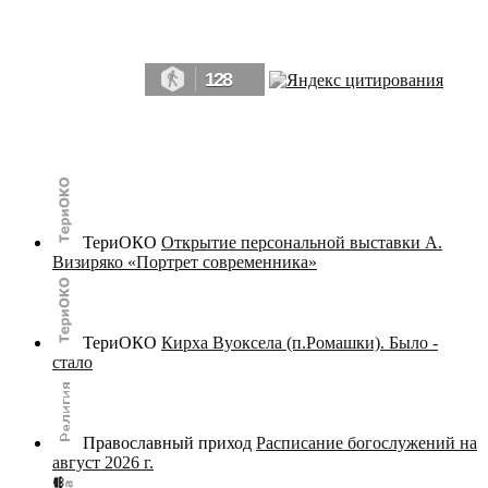
Да, мы память человечества, и поэтому мы в конце концов непременно
победим.» ― Рэй Брэдбери, 451° по Фаренгейту
128
© terijoki.spb.ru | terijoki.org 2000-2026 Использование материалов сайта в коммерческих целях без
письменного разрешения
администрации сайта
не допускается.
ТериОКО
Открытие персональной выставки А.
Визиряко «Портрет современника»
ТериОКО
Кирха Вуоксела (п.Ромашки). Было -
стало
Православный приход
Расписание богослужений на
август 2026 г.