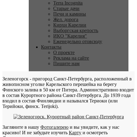
Terra Incognita
Старые дачи
Печи и камины
Жел. дорога
Кирхи Карелии
Выборгская крепость
ИКО "Карелия"
Еженедельно отовсюду
Контакты
О проекте
Реклама на сайте
Пишите нам
Зеленогорск - пригород Санкт-Петербурга, расположенный в
живописном уголке Карельского перешейка на берегу
Финского залива в 50 км от Питера. Административно входит
в состав Курортного района Санкт-Петербурга. До 1939 года
входил в состав Финляндии и назывался Териоки (или
Терийоки, финск. Terijoki).
Загляните в нашу
Фотогалерею
и вы увидите, как у нас
красиво! И не забудьте изучить
Карту
и осмотреть