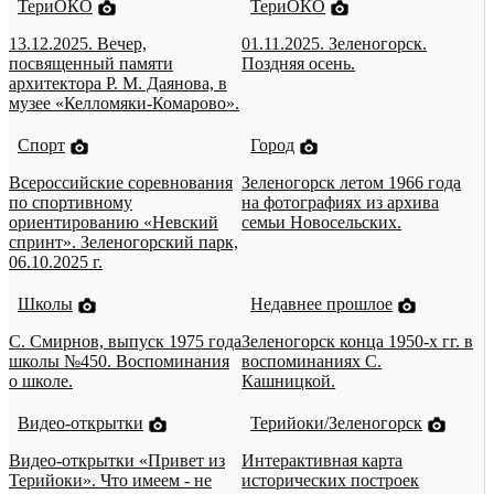
ТериОКО
ТериОКО
13.12.2025. Вечер,
01.11.2025. Зеленогорск.
посвященный памяти
Поздняя осень.
архитектора Р. М. Даянова, в
музее «Келломяки-Комарово».
Спорт
Город
Всероссийские соревнования
Зеленогорск летом 1966 года
по спортивному
на фотографиях из архива
ориентированию «Невский
семьи Новосельских.
спринт». Зеленогорский парк,
06.10.2025 г.
Школы
Недавнее прошлое
С. Смирнов, выпуск 1975 года
Зеленогорск конца 1950-х гг. в
школы №450. Воспоминания
воспоминаниях С.
о школе.
Кашницкой.
Видео-открытки
Терийоки/Зеленогорск
Видео-открытки «Привет из
Интерактивная карта
Терийоки». Что имеем - не
исторических построек