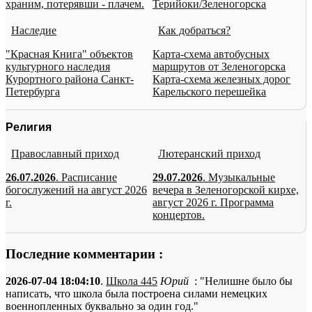
храним, потерявши - плачем.
Терийоки/Зеленогорска
Наследие
Как добраться?
"Красная Книга" объектов
Карта-схема автобусных
культурного наследия
маршрутов от Зеленогорска
Курортного района Санкт-
Карта-схема железных дорог
Петербурга
Карельского перешейка
Религия
Православный приход
Лютеранский приход
26.07.2026
. Расписание
29.07.2026
. Музыкальные
богослужений на август 2026
вечера в Зеленогорской кирхе,
г.
август 2026 г. Программа
концертов.
Последние комментарии :
2026-07-04 18:04:10
.
Школа 445
Юрий
: "Нелишне было бы
написать, что школа была построена силами немецких
военнопленных буквально за один год."