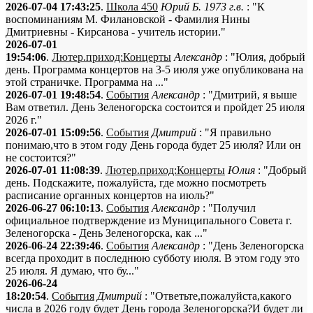
2026-07-04 17:43:25
.
Школа 450
Юрий Б. 1973 г.в.
: "К
воспоминаниям М. Филановской - Фамилия Нины
Дмитриевны - Кирсанова - учитель истории."
2026-07-01
19:54:06
.
Лютер.приход:Концерты
Александр
: "Юлия, добрый
день. Программа концертов на 3-5 июля уже опубликована на
этой страничке. Программа на ..."
2026-07-01 19:48:54
.
События
Александр
: "Дмитрий, я выше
Вам ответил. День Зеленогорска состоится и пройдет 25 июля
2026 г."
2026-07-01 15:09:56
.
События
Дмитрий
: "Я правильно
понимаю,что в этом году День города будет 25 июля? Или он
не состоится?"
2026-07-01 11:08:39
.
Лютер.приход:Концерты
Юлия
: "Добрый
день. Подскажите, пожалуйста, где можно посмотреть
расписание органных концертов на июль?"
2026-06-27 06:10:13
.
События
Александр
: "Получил
официальное подтверждение из Муниципального Совета г.
Зеленогорска - День Зеленогорска, как ..."
2026-06-24 22:39:46
.
События
Александр
: "День Зеленогорска
всегда проходит в последнюю субботу июля. В этом году это
25 июля. Я думаю, что бу..."
2026-06-24
18:20:54
.
События
Дмитрий
: "Ответьте,пожалуйста,какого
числа в 2026 году будет День города Зеленогорска?И будет ли