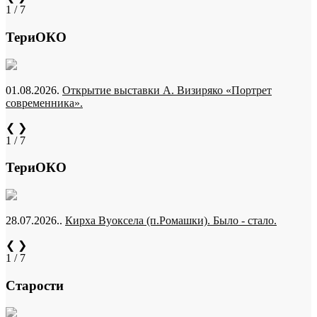
1 / 7
ТериОКО
01.08.2026.
Открытие выставки А. Визиряко «Портрет
современника».
❮
❯
1 / 7
ТериОКО
28.07.2026..
Кирха Вуоксела (п.Ромашки). Было - стало.
❮
❯
1 / 7
Старости