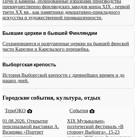
Печи и камины, облицованные изразцами производства
преимущественно финляндских заводов конца XIX - первой
трети XX вв., как памятники декоративно-прикладного
искусства и художественной промышленности.
Бывшие церкви в бывшей Финляндии
Сохранившиеся и разрушенные церкви на бывшей финской
части Карелии и Карельского перешейка.
Выборгская крепость
История Выборгской крепости с древнейших времен и до
наших дней.
Городские события, культура, отдых
ТериОКО
События
01.08.2026. Открытие
XIX Музыкально-
персональной выставки А.
поэтический фестиваль «В
Визиряко «Портрет
сторону Выборга». 15-23