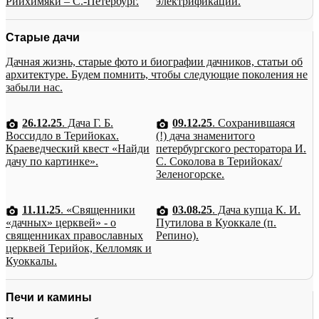
Рийхимяки – С.-Петербург.
электрификации.
Старые дачи
Дачная жизнь, старые фото и биографии дачников, статьи об
архитектуре. Будем помнить, чтобы следующие поколения не
забыли нас.
26.12.25
. Дача Г. Б.
09.12.25
. Сохранившаяся
Воссидло в Терийоках.
(!) дача знаменитого
Краеведческий квест «Найди
петербургского ресторатора И.
дачу по картинке».
С. Соколова в Терийоках/
Зеленогорске.
11.11.25
. «Священники
03.08.25
. Дача купца К. И.
«дачных» церквей» - о
Путилова в Куоккале (п.
священниках православных
Репино).
церквей Терийок, Келломяк и
Куоккалы.
Печи и камины