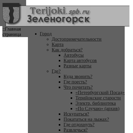
::Главная
Город
страница
Достопримечательности
Карта
Как добраться?
Автобусы
Карта автобусов
Разные карты
Где?
Куда звонить?
Где поесть?
Что почитать?
«Петербургский Посад»
Терийокские старости
Электр. библиотека
«По Случаю» (архив)
Искупаться?
Покататься на лыжах?
Где отдохнуть?
Развлечься?