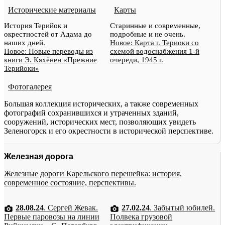
Исторические материалы
Карты
История Терийок и
Старинные и современные,
окрестностей от Адама до
подробные и не очень.
наших дней.
Новое: Карта г. Териоки со
Новое: Новые переводы из
схемой водоснабжения 1-й
книги Э. Кяхёнен «Прежние
очереди, 1945 г.
Терийоки»
Фотогалерея
Большая коллекция исторических, а также современных
фотографий сохранившихся и утраченных зданий,
сооружений, исторических мест, позволяющих увидеть
Зеленогорск и его окрестности в исторической перспективе.
Железная дорога
Железные дороги Карельского перешейка: история,
современное состояние, перспективы.
28.08.24
. Сергей Жевак.
27.02.24
. Забытый юбилей.
Первые паровозы на линии
Полвека грузовой