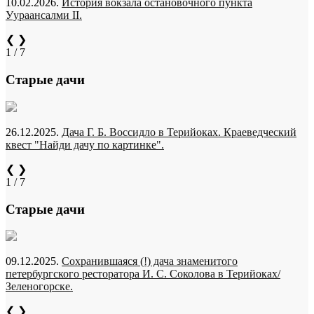
10.02.2026.
История вокзала остановочного пункта
Уураансалми II.
❮
❯
1 / 7
Старые дачи
26.12.2025.
Дача Г. Б. Воссидло в Терийоках. Краеведческий
квест "Найди дачу по картинке".
❮
❯
1 / 7
Старые дачи
09.12.2025.
Сохранившаяся (!) дача знаменитого
петербургского ресторатора И. С. Соколова в Терийоках/
Зеленогорске.
❮
❯