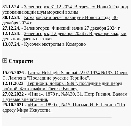
31.12.24
. -
Зеленогорск 31.12.2024. Встречаем Новый Год под
успокаивающий шум морской волны
30.12.24
. -
Комаровский берег накануне Нового Года, 30
декабря 2024 г.
27.12.24
. -
Зеленогорск, Финский залив 27 декабря 2024 г.
12.12.24
. -
Зеленогорск, 12 декабря 2024 г. В декабре каждый
день попадаешь на закат
13.07.24
. -
Кусочек экотропы в Комарово
Старости
15.05.2026
-
Газета Helsingin Sanomat 22.07.1934 №193. Очерк
Э. Лампена "Последние русские Терийок".
12.11.2023
-
Терийоки, ноябрь 1939 г, последние дни перед
войной. Фотографии Thérèse Bonney.
27.02.2022
-
«Нива», 1878 г., №№30, 31. Петр Гнедич. Валаам.
Путевые впечатления.
25.10.2021
-
«Нива», 1899 г., №15. Письмо И. Е. Репина "По
адресу Мира Искусства"
«…когда они спросят нас, что мы делаем, мы ответим: мы вспоминаем.