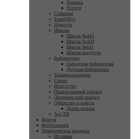
Терраса
Услуги
События
ТериОКО
Новости
Школы
Школа №445
Школа №450
Школа №611
Школа искусств
Библиотеки
Городская библиотека
Детская библиотека
Здравоохранение
Спорт
Искусство
Православный приход
Лютеранский приход
Общество и власть
Доска позора
Зел-ТВ
Форум
Фотогалерея
Тематические разделы
История