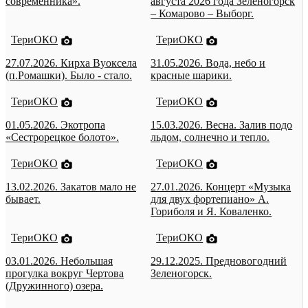
современника».
августа 2026 года Зеленогорск
– Комарово – Выборг.
ТериОКО
ТериОКО
27.07.2026. Кирха Вуоксела
31.05.2026. Вода, небо и
(п.Ромашки). Было - стало.
красные шарики.
ТериОКО
ТериОКО
01.05.2026. Экотропа
15.03.2026. Весна. Залив подо
«Сестрорецкое болото».
льдом, солнечно и тепло.
ТериОКО
ТериОКО
13.02.2026. Закатов мало не
27.01.2026. Концерт «Музыка
бывает.
для двух фортепиано» А.
Гориболя и Я. Коваленко.
ТериОКО
ТериОКО
03.01.2026. Небольшая
29.12.2025. Предновогодний
прогулка вокруг Чертова
Зеленогорск.
(Дружинного) озера.