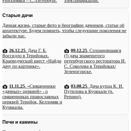
Рийхимяки – С.-Петербург.
электрификации.
Старые дачи
Дачная жизнь, старые фото и биографии дачников, статьи об
архитектуре. Будем помнить, чтобы следующие поколения не
забыли нас.
26.12.25
. Дача Г. Б.
09.12.25
. Сохранившаяся
Воссидло в Терийоках.
(!) дача знаменитого
Краеведческий квест «Найди
петербургского ресторатора И.
дачу по картинке».
С. Соколова в Терийоках/
Зеленогорске.
11.11.25
. «Священники
03.08.25
. Дача купца К. И.
«дачных» церквей» - о
Путилова в Куоккале (п.
священниках православных
Репино).
церквей Терийок, Келломяк и
Куоккалы.
Печи и камины