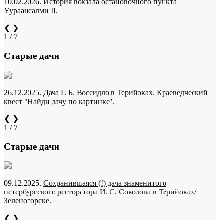
10.02.2026.
История вокзала остановочного пункта
Уураансалми II.
❮
❯
1 / 7
Старые дачи
26.12.2025.
Дача Г. Б. Воссидло в Терийоках. Краеведческий
квест "Найди дачу по картинке".
❮
❯
1 / 7
Старые дачи
09.12.2025.
Сохранившаяся (!) дача знаменитого
петербургского ресторатора И. С. Соколова в Терийоках/
Зеленогорске.
❮
❯