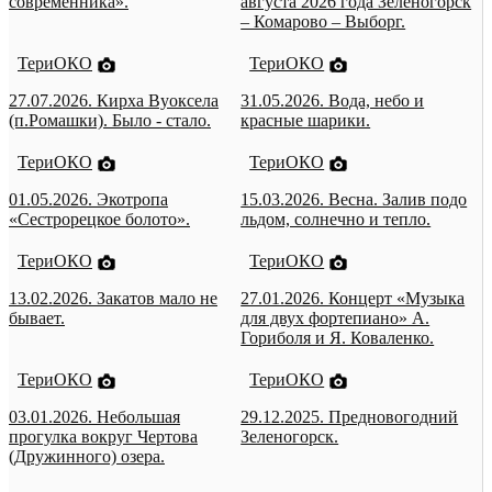
современника».
августа 2026 года Зеленогорск
– Комарово – Выборг.
ТериОКО
ТериОКО
27.07.2026. Кирха Вуоксела
31.05.2026. Вода, небо и
(п.Ромашки). Было - стало.
красные шарики.
ТериОКО
ТериОКО
01.05.2026. Экотропа
15.03.2026. Весна. Залив подо
«Сестрорецкое болото».
льдом, солнечно и тепло.
ТериОКО
ТериОКО
13.02.2026. Закатов мало не
27.01.2026. Концерт «Музыка
бывает.
для двух фортепиано» А.
Гориболя и Я. Коваленко.
ТериОКО
ТериОКО
03.01.2026. Небольшая
29.12.2025. Предновогодний
прогулка вокруг Чертова
Зеленогорск.
(Дружинного) озера.