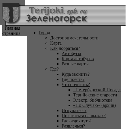
::Главная
Город
страница
Достопримечательности
Карта
Как добраться?
Автобусы
Карта автобусов
Разные карты
Где?
Куда звонить?
Где поесть?
Что почитать?
«Петербургский Посад»
Терийокские старости
Электр. библиотека
«По Случаю» (архив)
Искупаться?
Покататься на лыжах?
Где отдохнуть?
Развлечься?