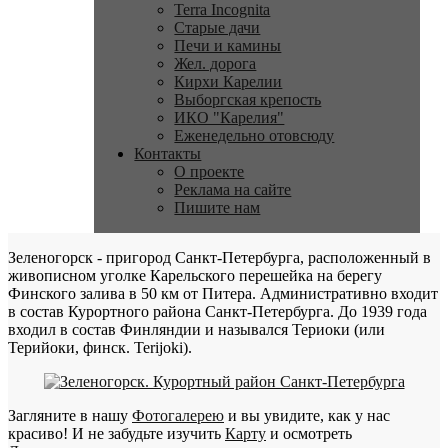
Terra Incognita
Старые дачи
Печи и камины
Жел. дорога
Кирхи Карелии
Выборгская крепость
ИКО "Карелия"
Еженедельно отовсюду
Контакты
О проекте
Реклама на сайте
Пишите нам
Зеленогорск - пригород Санкт-Петербурга, расположенный в
живописном уголке Карельского перешейка на берегу
Финского залива в 50 км от Питера. Административно входит
в состав Курортного района Санкт-Петербурга. До 1939 года
входил в состав Финляндии и назывался Териоки (или
Терийоки, финск. Terijoki).
Загляните в нашу
Фотогалерею
и вы увидите, как у нас
красиво! И не забудьте изучить
Карту
и осмотреть