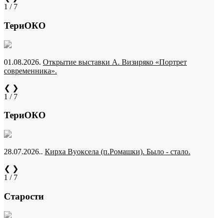
1 / 7
ТериОКО
01.08.2026.
Открытие выставки А. Визиряко «Портрет
современника».
❮
❯
1 / 7
ТериОКО
28.07.2026..
Кирха Вуоксела (п.Ромашки). Было - стало.
❮
❯
1 / 7
Старости