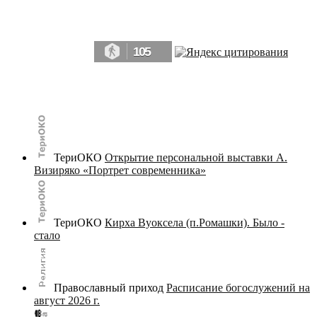
Да, мы память человечества, и поэтому мы в конце концов непременно
победим.» ― Рэй Брэдбери, 451° по Фаренгейту
105
© terijoki.spb.ru | terijoki.org 2000-2026 Использование материалов сайта в коммерческих целях без
письменного разрешения
администрации сайта
не допускается.
ТериОКО
Открытие персональной выставки А.
Визиряко «Портрет современника»
ТериОКО
Кирха Вуоксела (п.Ромашки). Было -
стало
Православный приход
Расписание богослужений на
август 2026 г.