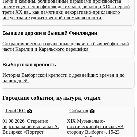
Печи и камины, облицованные изразцами производства
преимущественно финляндских заводов конца XIX - первой
трети XX вв., как памятники декоративно-прикладного
искусства и художественной промышленности.
Бывшие церкви в бывшей Финляндии
Сохранившиеся и разрушенные церкви на бывшей финской
части Карелии и Карельского перешейка.
Выборгская крепость
История Выборгской крепости с древнейших времен и до
наших дней.
Городские события, культура, отдых
ТериОКО
События
01.08.2026. Открытие
XIX Музыкально-
персональной выставки А.
поэтический фестиваль «В
Визиряко «Портрет
сторону Выборга». 15-23