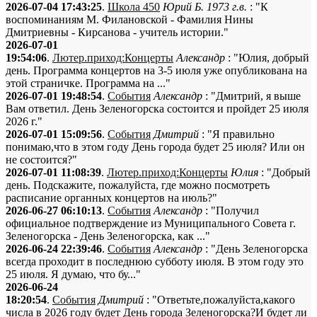
2026-07-04 17:43:25
.
Школа 450
Юрий Б. 1973 г.в.
: "К
воспоминаниям М. Филановской - Фамилия Нины
Дмитриевны - Кирсанова - учитель истории."
2026-07-01
19:54:06
.
Лютер.приход:Концерты
Александр
: "Юлия, добрый
день. Программа концертов на 3-5 июля уже опубликована на
этой страничке. Программа на ..."
2026-07-01 19:48:54
.
События
Александр
: "Дмитрий, я выше
Вам ответил. День Зеленогорска состоится и пройдет 25 июля
2026 г."
2026-07-01 15:09:56
.
События
Дмитрий
: "Я правильно
понимаю,что в этом году День города будет 25 июля? Или он
не состоится?"
2026-07-01 11:08:39
.
Лютер.приход:Концерты
Юлия
: "Добрый
день. Подскажите, пожалуйста, где можно посмотреть
расписание органных концертов на июль?"
2026-06-27 06:10:13
.
События
Александр
: "Получил
официальное подтверждение из Муниципального Совета г.
Зеленогорска - День Зеленогорска, как ..."
2026-06-24 22:39:46
.
События
Александр
: "День Зеленогорска
всегда проходит в последнюю субботу июля. В этом году это
25 июля. Я думаю, что бу..."
2026-06-24
18:20:54
.
События
Дмитрий
: "Ответьте,пожалуйста,какого
числа в 2026 году будет День города Зеленогорска?И будет ли