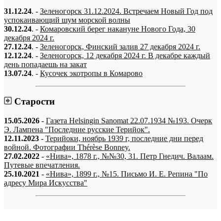
31.12.24
. -
Зеленогорск 31.12.2024. Встречаем Новый Год под
успокаивающий шум морской волны
30.12.24
. -
Комаровский берег накануне Нового Года, 30
декабря 2024 г.
27.12.24
. -
Зеленогорск, Финский залив 27 декабря 2024 г.
12.12.24
. -
Зеленогорск, 12 декабря 2024 г. В декабре каждый
день попадаешь на закат
13.07.24
. -
Кусочек экотропы в Комарово
Старости
15.05.2026
-
Газета Helsingin Sanomat 22.07.1934 №193. Очерк
Э. Лампена "Последние русские Терийок".
12.11.2023
-
Терийоки, ноябрь 1939 г, последние дни перед
войной. Фотографии Thérèse Bonney.
27.02.2022
-
«Нива», 1878 г., №№30, 31. Петр Гнедич. Валаам.
Путевые впечатления.
25.10.2021
-
«Нива», 1899 г., №15. Письмо И. Е. Репина "По
адресу Мира Искусства"
«…когда они спросят нас, что мы делаем, мы ответим: мы вспоминаем.