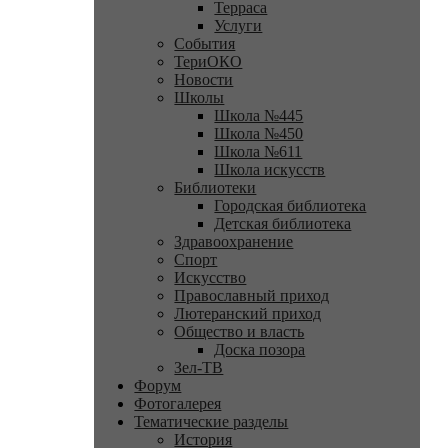
Терраса
Услуги
События
ТериОКО
Новости
Школы
Школа №445
Школа №450
Школа №611
Школа искусств
Библиотеки
Городская библиотека
Детская библиотека
Здравоохранение
Спорт
Искусство
Православный приход
Лютеранский приход
Общество и власть
Доска позора
Зел-ТВ
Форум
Фотогалерея
Тематические разделы
История