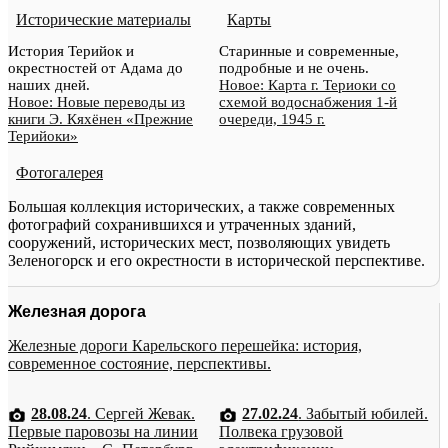
Исторические материалы
Карты
История Терийок и
Старинные и современные,
окрестностей от Адама до
подробные и не очень.
наших дней.
Новое: Карта г. Териоки со
Новое: Новые переводы из
схемой водоснабжения 1-й
книги Э. Кяхёнен «Прежние
очереди, 1945 г.
Терийоки»
Фотогалерея
Большая коллекция исторических, а также современных
фотографий сохранившихся и утраченных зданий,
сооружений, исторических мест, позволяющих увидеть
Зеленогорск и его окрестности в исторической перспективе.
Железная дорога
Железные дороги Карельского перешейка: история,
современное состояние, перспективы.
28.08.24
. Сергей Жевак.
27.02.24
. Забытый юбилей.
Первые паровозы на линии
Полвека грузовой