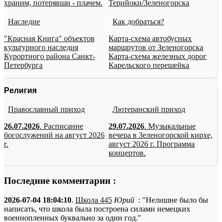
храним, потерявши - плачем.
Терийоки/Зеленогорска
Наследие
Как добраться?
"Красная Книга" объектов
Карта-схема автобусных
культурного наследия
маршрутов от Зеленогорска
Курортного района Санкт-
Карта-схема железных дорог
Петербурга
Карельского перешейка
Религия
Православный приход
Лютеранский приход
26.07.2026
. Расписание
29.07.2026
. Музыкальные
богослужений на август 2026
вечера в Зеленогорской кирхе,
г.
август 2026 г. Программа
концертов.
Последние комментарии :
2026-07-04 18:04:10
.
Школа 445
Юрий
: "Нелишне было бы
написать, что школа была построена силами немецких
военнопленных буквально за один год."