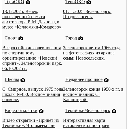
ТериОКО
ТериОКО
13.12.2025. Вечер,
01.11.2025. Зеленогорск.
посвященный памяти
Поздняя осень.
архитектора Р. М. Даянова, в
музее «Келломяки-Комарово».
Спорт
Город
Всероссийские соревнования
Зеленогорск летом 1966 года
по спортивному
на фотографиях из архива
ориентированию «Невский
семьи Новосельских.
спринт». Зеленогорский парк,
06.10.2025 г.
Школы
Недавнее прошлое
С. Смирнов, выпуск 1975 года
Зеленогорск конца 1950-х гг. в
школы №450. Воспоминания
воспоминаниях С.
о школе.
Кашницкой.
Видео-открытки
Терийоки/Зеленогорск
Видео-открытки «Привет из
Интерактивная карта
Терийоки». Что имеем - не
исторических построек