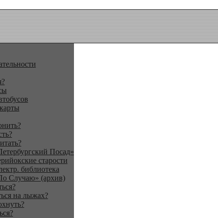
ательности
я?
сы
втобусов
 карты
онить?
сть?
итать?
Петербургский Посад»
ерийокские старости
лектр. библиотека
По Случаю» (архив)
ться?
ься на лыжах?
охнуть?
ься?