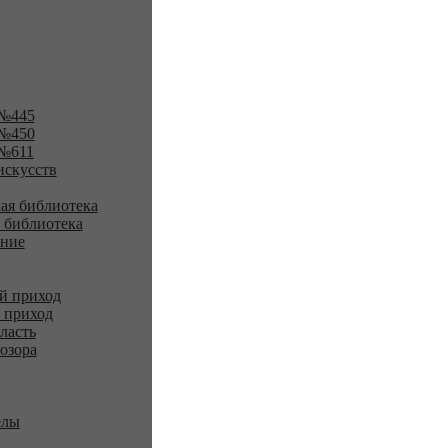
№445
№450
№611
искусств
ая библиотека
 библиотека
ение
й приход
 приход
ласть
озора
елы