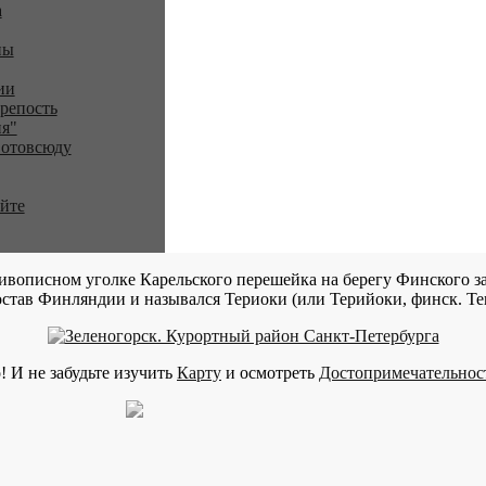
a
ны
ии
репость
я"
 отовсюду
айте
ивописном уголке Карельского перешейка на берегу Финского за
став Финляндии и назывался Териоки (или Терийоки, финск. Teri
! И не забудьте изучить
Карту
и осмотреть
Достопримечательнос