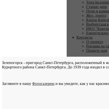
Terra Incognit
Старые дачи
Печи и ками
Жел. дорога
Кирхи Карел
Выборгская к
ИКО "Карели
Еженедельно
Контакты
О проекте
Реклама на с
Пишите нам
Зеленогорск - пригород Санкт-Петербурга, расположенный в ж
Курортного района Санкт-Петербурга. До 1939 года входил в со
Загляните в нашу
Фотогалерею
и вы увидите, как у нас красиво