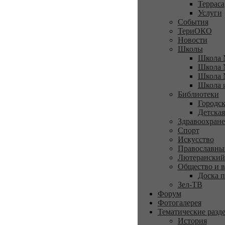
Терраса
Услуги
События
ТериОКО
Новости
Школы
Школа 
Школа 
Школа 
Школа 
Библиотеки
Городск
Детская
Здравоохран
Спорт
Искусство
Православны
Лютеранский
Общество и в
Доска п
Зел-ТВ
Форум
Фотогалерея
Тематические разд
История