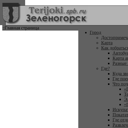
::Главная страница
Город
Достопримеч
Карта
Как добратьс
Автобу
Карта а
Разные
Где?
Куда зв
Где пое
Что поч
«
Т
Э
«
Искупа
Покатат
Где отд
Развлеч