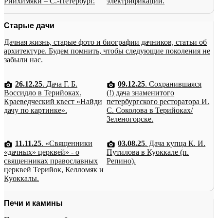
Рийхимяки – С.-Петербург.
электрификации.
Старые дачи
Дачная жизнь, старые фото и биографии дачников, статьи об
архитектуре. Будем помнить, чтобы следующие поколения не
забыли нас.
26.12.25
. Дача Г. Б.
09.12.25
. Сохранившаяся
Воссидло в Терийоках.
(!) дача знаменитого
Краеведческий квест «Найди
петербургского ресторатора И.
дачу по картинке».
С. Соколова в Терийоках/
Зеленогорске.
11.11.25
. «Священники
03.08.25
. Дача купца К. И.
«дачных» церквей» - о
Путилова в Куоккале (п.
священниках православных
Репино).
церквей Терийок, Келломяк и
Куоккалы.
Печи и камины