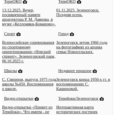
ТериОКО
ТериОКО
13.12.2025. Вечер,
01.11.2025. Зеленогорск.
посвященный памяти
Поздняя осень.
архитектора Р. М. Даянова, в
музее «Келломяки-Комарово».
Спорт
Город
Всероссийские соревнования
Зеленогорск летом 1966 года
по спортивному
на фотографиях из архива
ориентированию «Невский
семьи Новосельских.
спринт». Зеленогорский парк,
06.10.2025 г.
Школы
Недавнее прошлое
С. Смирнов, выпуск 1975 года
Зеленогорск конца 1950-х гг. в
школы №450. Воспоминания
воспоминаниях С.
о школе.
Кашницкой.
Видео-открытки
Терийоки/Зеленогорск
Видео-открытки «Привет из
Интерактивная карта
Терийоки». Что имеем - не
исторических построек