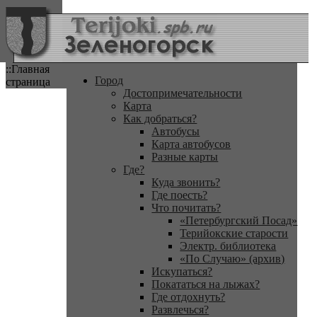
::Главная
Город
страница
Достопримечательности
Карта
Как добраться?
Автобусы
Карта автобусов
Разные карты
Где?
Куда звонить?
Где поесть?
Что почитать?
«Петербургский Посад»
Терийокские старости
Электр. библиотека
«По Случаю» (архив)
Искупаться?
Покататься на лыжах?
Где отдохнуть?
Развлечься?