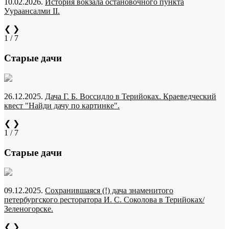
10.02.2026.
История вокзала остановочного пункта
Уураансалми II.
❮
❯
1 / 7
Старые дачи
26.12.2025.
Дача Г. Б. Воссидло в Терийоках. Краеведческий
квест "Найди дачу по картинке".
❮
❯
1 / 7
Старые дачи
09.12.2025.
Сохранившаяся (!) дача знаменитого
петербургского ресторатора И. С. Соколова в Терийоках/
Зеленогорске.
❮
❯