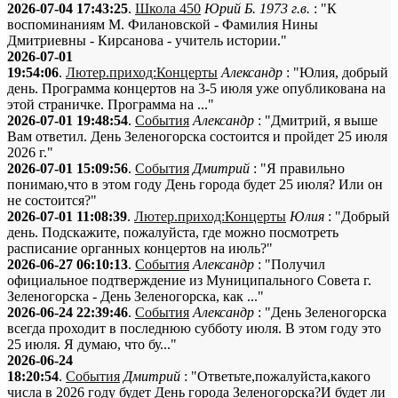
2026-07-04 17:43:25
.
Школа 450
Юрий Б. 1973 г.в.
: "К
воспоминаниям М. Филановской - Фамилия Нины
Дмитриевны - Кирсанова - учитель истории."
2026-07-01
19:54:06
.
Лютер.приход:Концерты
Александр
: "Юлия, добрый
день. Программа концертов на 3-5 июля уже опубликована на
этой страничке. Программа на ..."
2026-07-01 19:48:54
.
События
Александр
: "Дмитрий, я выше
Вам ответил. День Зеленогорска состоится и пройдет 25 июля
2026 г."
2026-07-01 15:09:56
.
События
Дмитрий
: "Я правильно
понимаю,что в этом году День города будет 25 июля? Или он
не состоится?"
2026-07-01 11:08:39
.
Лютер.приход:Концерты
Юлия
: "Добрый
день. Подскажите, пожалуйста, где можно посмотреть
расписание органных концертов на июль?"
2026-06-27 06:10:13
.
События
Александр
: "Получил
официальное подтверждение из Муниципального Совета г.
Зеленогорска - День Зеленогорска, как ..."
2026-06-24 22:39:46
.
События
Александр
: "День Зеленогорска
всегда проходит в последнюю субботу июля. В этом году это
25 июля. Я думаю, что бу..."
2026-06-24
18:20:54
.
События
Дмитрий
: "Ответьте,пожалуйста,какого
числа в 2026 году будет День города Зеленогорска?И будет ли