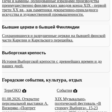
Печи и камины, облицованные изразцами производства
преимущественно финляндских заводов конца XIX - первой
трети XX вв., как памятники декоративно-прикладного
искусства и художественной промышленности.
Бывшие церкви в бывшей Финляндии
Сохранившиеся и разрушенные церкви на бывшей финской
части Карелии и Карельского перешейка.
Выборгская крепость
История Выборгской крепости с древнейших времен и до
наших дней.
Городские события, культура, отдых
ТериОКО
События
01.08.2026. Открытие
XIX Музыкально-
персональной выставки А.
поэтический фестиваль «В
Визиряко «Портрет
сторону Выборга». 15-23