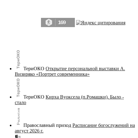
Да, мы память человечества, и поэтому мы в конце концов непременно
победим.» ― Рэй Брэдбери, 451° по Фаренгейту
169
© terijoki.spb.ru | terijoki.org 2000-2026 Использование материалов сайта в коммерческих целях без
письменного разрешения
администрации сайта
не допускается.
ТериОКО
Открытие персональной выставки А.
Визиряко «Портрет современника»
ТериОКО
Кирха Вуоксела (п.Ромашки). Было -
стало
Православный приход
Расписание богослужений на
август 2026 г.