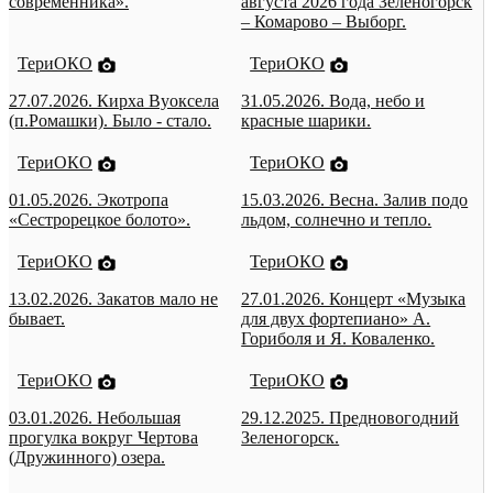
современника».
августа 2026 года Зеленогорск
– Комарово – Выборг.
ТериОКО
ТериОКО
27.07.2026. Кирха Вуоксела
31.05.2026. Вода, небо и
(п.Ромашки). Было - стало.
красные шарики.
ТериОКО
ТериОКО
01.05.2026. Экотропа
15.03.2026. Весна. Залив подо
«Сестрорецкое болото».
льдом, солнечно и тепло.
ТериОКО
ТериОКО
13.02.2026. Закатов мало не
27.01.2026. Концерт «Музыка
бывает.
для двух фортепиано» А.
Гориболя и Я. Коваленко.
ТериОКО
ТериОКО
03.01.2026. Небольшая
29.12.2025. Предновогодний
прогулка вокруг Чертова
Зеленогорск.
(Дружинного) озера.