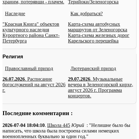
храним, потерявши - плачем.
Терийоки/Зеленогорска
Наследие
Как добраться?
"Красная Книга" объектов
Карта-схема автобусных
культурного наследия
маршрутов от Зеленогорска
Курортного района Санкт-
Карта-схема железных дорог
Петербурга
Карельского перешейка
Религия
Православный приход
Лютеранский приход
26.07.2026
. Расписание
29.07.2026
. Музыкальные
богослужений на август 2026
вечера в Зеленогорской кирхе,
г.
август 2026 г. Программа
концертов.
Последние комментарии :
2026-07-04 18:04:10
.
Школа 445
Юрий
: "Нелишне было бы
написать, что школа была построена силами немецких
военнопленных буквально за один год."