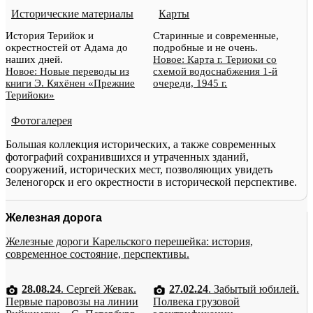
Исторические материалы
Карты
История Терийок и
Старинные и современные,
окрестностей от Адама до
подробные и не очень.
наших дней.
Новое: Карта г. Териоки со
Новое: Новые переводы из
схемой водоснабжения 1-й
книги Э. Кяхёнен «Прежние
очереди, 1945 г.
Терийоки»
Фотогалерея
Большая коллекция исторических, а также современных
фотографий сохранившихся и утраченных зданий,
сооружений, исторических мест, позволяющих увидеть
Зеленогорск и его окрестности в исторической перспективе.
Железная дорога
Железные дороги Карельского перешейка: история,
современное состояние, перспективы.
28.08.24
. Сергей Жевак.
27.02.24
. Забытый юбилей.
Первые паровозы на линии
Полвека грузовой