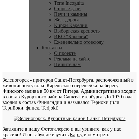
Terra Incognita
Старые дачи
Печи и камины
Жел. дорога
Кирхи Карелии
Выборгская крепость
ИКО "Карелия"
Еженедельно отовсюду
Контакты
О проекте
Реклама на сайте
Пишите нам
Зеленогорск - пригород Санкт-Петербурга, расположенный в
живописном уголке Карельского перешейка на берегу
Финского залива в 50 км от Питера. Административно входит
в состав Курортного района Санкт-Петербурга. До 1939 года
входил в состав Финляндии и назывался Териоки (или
Терийоки, финск. Terijoki).
Загляните в нашу
Фотогалерею
и вы увидите, как у нас
красиво! И не забудьте изучить
Карту
и осмотреть