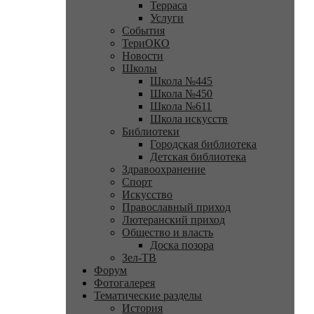
Терраса
Услуги
События
ТериОКО
Новости
Школы
Школа №445
Школа №450
Школа №611
Школа искусств
Библиотеки
Городская библиотека
Детская библиотека
Здравоохранение
Спорт
Искусство
Православный приход
Лютеранский приход
Общество и власть
Доска позора
Зел-ТВ
Форум
Фотогалерея
Тематические разделы
История