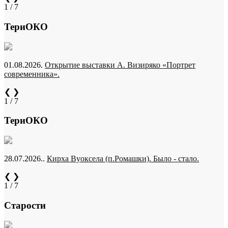
1 / 7
ТериОКО
01.08.2026.
Открытие выставки А. Визиряко «Портрет
современника».
❮
❯
1 / 7
ТериОКО
28.07.2026..
Кирха Вуоксела (п.Ромашки). Было - стало.
❮
❯
1 / 7
Старости