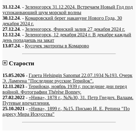
31.12.24
. -
Зеленогорск 31.12.2024. Встречаем Новый Год под
успокаивающий шум морской волны
30.12.24
. -
Комаровский берег накануне Нового Года, 30
декабря 2024 г.
27.12.24
. -
Зеленогорск, Финский залив 27 декабря 2024 г.
12.12.24
. -
Зеленогорск, 12 декабря 2024 г. В декабре каждый
день попадаешь на закат
13.07.24
. -
Кусочек экотропы в Комарово
Старости
15.05.2026
-
Газета Helsingin Sanomat 22.07.1934 №193. Очерк
Э. Лампена "Последние русские Терийок".
12.11.2023
-
Терийоки, ноябрь 1939 г, последние дни перед
войной. Фотографии Thérèse Bonney.
27.02.2022
-
«Нива», 1878 г., №№30, 31. Петр Гнедич. Валаам.
Путевые впечатления.
25.10.2021
-
«Нива», 1899 г., №15. Письмо И. Е. Репина "По
адресу Мира Искусства"
«…когда они спросят нас, что мы делаем, мы ответим: мы вспоминаем.