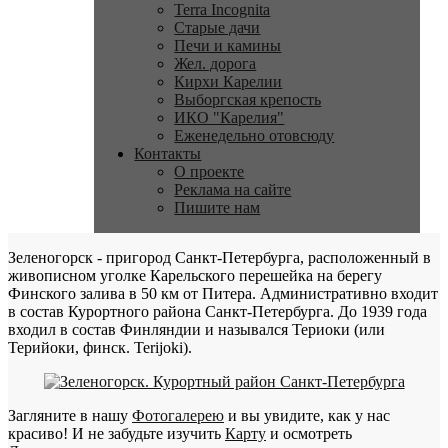
Terra Incognita
Старые дачи
Печи и камины
Жел. дорога
Кирхи Карелии
Выборгская крепость
ИКО "Карелия"
Еженедельно отовсюду
Контакты
О проекте
Реклама на сайте
Пишите нам
Зеленогорск - пригород Санкт-Петербурга, расположенный в
живописном уголке Карельского перешейка на берегу
Финского залива в 50 км от Питера. Административно входит
в состав Курортного района Санкт-Петербурга. До 1939 года
входил в состав Финляндии и назывался Териоки (или
Терийоки, финск. Terijoki).
Загляните в нашу
Фотогалерею
и вы увидите, как у нас
красиво! И не забудьте изучить
Карту
и осмотреть