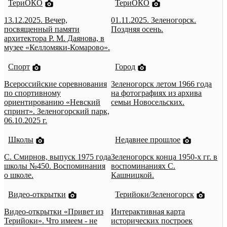
ТериОКО
ТериОКО
13.12.2025. Вечер,
01.11.2025. Зеленогорск.
посвященный памяти
Поздняя осень.
архитектора Р. М. Даянова, в
музее «Келломяки-Комарово».
Спорт
Город
Всероссийские соревнования
Зеленогорск летом 1966 года
по спортивному
на фотографиях из архива
ориентированию «Невский
семьи Новосельских.
спринт». Зеленогорский парк,
06.10.2025 г.
Школы
Недавнее прошлое
С. Смирнов, выпуск 1975 года
Зеленогорск конца 1950-х гг. в
школы №450. Воспоминания
воспоминаниях С.
о школе.
Кашницкой.
Видео-открытки
Терийоки/Зеленогорск
Видео-открытки «Привет из
Интерактивная карта
Терийоки». Что имеем - не
исторических построек