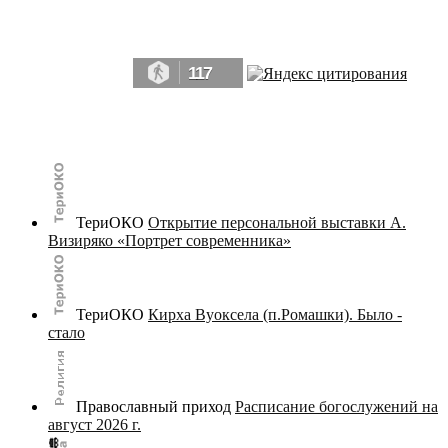
Да, мы память человечества, и поэтому мы в конце концов непременно
победим.» ― Рэй Брэдбери, 451° по Фаренгейту
117
© terijoki.spb.ru | terijoki.org 2000-2026 Использование материалов сайта в коммерческих целях без
письменного разрешения
администрации сайта
не допускается.
ТериОКО
Открытие персональной выставки А.
Визиряко «Портрет современника»
ТериОКО
Кирха Вуоксела (п.Ромашки). Было -
стало
Православный приход
Расписание богослужений на
август 2026 г.