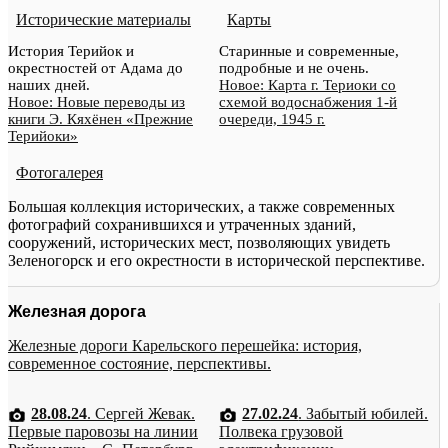
Исторические материалы
Карты
История Терийок и
Старинные и современные,
окрестностей от Адама до
подробные и не очень.
наших дней.
Новое: Карта г. Териоки со
Новое: Новые переводы из
схемой водоснабжения 1-й
книги Э. Кяхёнен «Прежние
очереди, 1945 г.
Терийоки»
Фотогалерея
Большая коллекция исторических, а также современных
фотографий сохранившихся и утраченных зданий,
сооружений, исторических мест, позволяющих увидеть
Зеленогорск и его окрестности в исторической перспективе.
Железная дорога
Железные дороги Карельского перешейка: история,
современное состояние, перспективы.
28.08.24
. Сергей Жевак.
27.02.24
. Забытый юбилей.
Первые паровозы на линии
Полвека грузовой