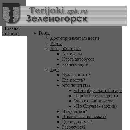
::Главная
Город
страница
Достопримечательности
Карта
Как добраться?
Автобусы
Карта автобусов
Разные карты
Где?
Куда звонить?
Где поесть?
Что почитать?
«Петербургский Посад»
Терийокские старости
Электр. библиотека
«По Случаю» (архив)
Искупаться?
Покататься на лыжах?
Где отдохнуть?
Развлечься?