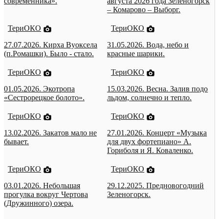
современника».
августа 2026 года Зеленогорск
– Комарово – Выборг.
ТериОКО
ТериОКО
27.07.2026. Кирха Вуоксела
31.05.2026. Вода, небо и
(п.Ромашки). Было - стало.
красные шарики.
ТериОКО
ТериОКО
01.05.2026. Экотропа
15.03.2026. Весна. Залив подо
«Сестрорецкое болото».
льдом, солнечно и тепло.
ТериОКО
ТериОКО
13.02.2026. Закатов мало не
27.01.2026. Концерт «Музыка
бывает.
для двух фортепиано» А.
Гориболя и Я. Коваленко.
ТериОКО
ТериОКО
03.01.2026. Небольшая
29.12.2025. Предновогодний
прогулка вокруг Чертова
Зеленогорск.
(Дружинного) озера.