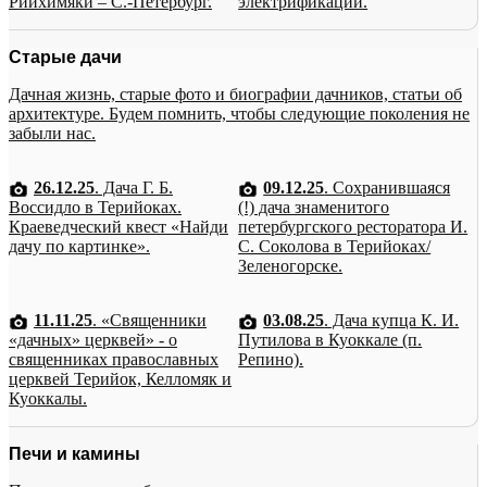
Рийхимяки – С.-Петербург.
электрификации.
Старые дачи
Дачная жизнь, старые фото и биографии дачников, статьи об
архитектуре. Будем помнить, чтобы следующие поколения не
забыли нас.
26.12.25
. Дача Г. Б.
09.12.25
. Сохранившаяся
Воссидло в Терийоках.
(!) дача знаменитого
Краеведческий квест «Найди
петербургского ресторатора И.
дачу по картинке».
С. Соколова в Терийоках/
Зеленогорске.
11.11.25
. «Священники
03.08.25
. Дача купца К. И.
«дачных» церквей» - о
Путилова в Куоккале (п.
священниках православных
Репино).
церквей Терийок, Келломяк и
Куоккалы.
Печи и камины