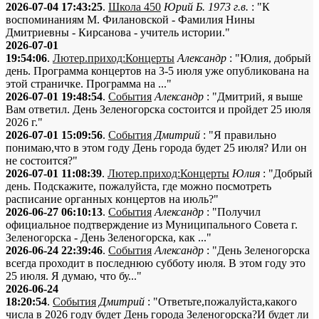
2026-07-04 17:43:25
.
Школа 450
Юрий Б. 1973 г.в.
: "К
воспоминаниям М. Филановской - Фамилия Нины
Дмитриевны - Кирсанова - учитель истории."
2026-07-01
19:54:06
.
Лютер.приход:Концерты
Александр
: "Юлия, добрый
день. Программа концертов на 3-5 июля уже опубликована на
этой страничке. Программа на ..."
2026-07-01 19:48:54
.
События
Александр
: "Дмитрий, я выше
Вам ответил. День Зеленогорска состоится и пройдет 25 июля
2026 г."
2026-07-01 15:09:56
.
События
Дмитрий
: "Я правильно
понимаю,что в этом году День города будет 25 июля? Или он
не состоится?"
2026-07-01 11:08:39
.
Лютер.приход:Концерты
Юлия
: "Добрый
день. Подскажите, пожалуйста, где можно посмотреть
расписание органных концертов на июль?"
2026-06-27 06:10:13
.
События
Александр
: "Получил
официальное подтверждение из Муниципального Совета г.
Зеленогорска - День Зеленогорска, как ..."
2026-06-24 22:39:46
.
События
Александр
: "День Зеленогорска
всегда проходит в последнюю субботу июля. В этом году это
25 июля. Я думаю, что бу..."
2026-06-24
18:20:54
.
События
Дмитрий
: "Ответьте,пожалуйста,какого
числа в 2026 году будет День города Зеленогорска?И будет ли