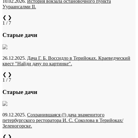
10.02.2026.
История вокзала остановочного пункта
Уураансалми II.
❮
❯
1 / 7
Старые дачи
26.12.2025.
Дача Г. Б. Воссидло в Терийоках. Краеведческий
квест "Найди дачу по картинке".
❮
❯
1 / 7
Старые дачи
09.12.2025.
Сохранившаяся (!) дача знаменитого
петербургского ресторатора И. С. Соколова в Терийоках/
Зеленогорске.
❮
❯