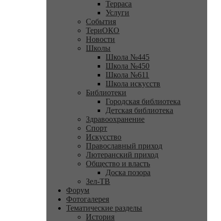
Терраса
Услуги
События
ТериОКО
Новости
Школы
Школа №445
Школа №450
Школа №611
Школа искусств
Библиотеки
Городская библиотека
Детская библиотека
Здравоохранение
Спорт
Искусство
Православный приход
Лютеранский приход
Общество и власть
Доска позора
Зел-ТВ
Форум
Фотогалерея
Тематические разделы
История