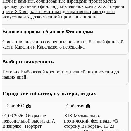
Печи и камины, облицованные изразцами производства
преимущественно финляндских заводов конца XIX - первой
трети XX вв., как памятники декоративно-прикладного
искусства и художественной промышленности.
Бывшие церкви в бывшей Финляндии
Сохранившиеся и разрушенные церкви на бывшей финской
части Карелии и Карельского перешейка.
Выборгская крепость
История Выборгской крепости с древнейших времен и до
наших дней.
Городские события, культура, отдых
ТериОКО
События
01.08.2026. Открытие
XIX Музыкально-
персональной выставки А.
поэтический фестиваль «В
Визиряко «Портрет
сторону Выборга». 15-23