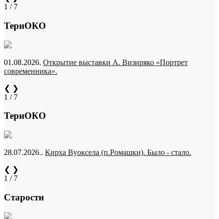
1 / 7
ТериОКО
01.08.2026.
Открытие выставки А. Визиряко «Портрет
современника».
❮
❯
1 / 7
ТериОКО
28.07.2026..
Кирха Вуоксела (п.Ромашки). Было - стало.
❮
❯
1 / 7
Старости