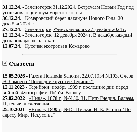
31.12.24
. -
Зеленогорск 31.12.2024. Встречаем Новый Год под
успокаивающий шум морской волны
30.12.24
. -
Комаровский берег накануне Нового Года, 30
декабря 2024 г.
27.12.24
. -
Зеленогорск, Финский залив 27 декабря 2024 г.
12.12.24
. -
Зеленогорск, 12 декабря 2024 г. В декабре каждый
день попадаешь на закат
13.07.24
. -
Кусочек экотропы в Комарово
Старости
15.05.2026
-
Газета Helsingin Sanomat 22.07.1934 №193. Очерк
Э. Лампена "Последние русские Терийок".
12.11.2023
-
Терийоки, ноябрь 1939 г, последние дни перед
войной. Фотографии Thérèse Bonney.
27.02.2022
-
«Нива», 1878 г., №№30, 31. Петр Гнедич. Валаам.
Путевые впечатления.
25.10.2021
-
«Нива», 1899 г., №15. Письмо И. Е. Репина "По
адресу Мира Искусства"
«…когда они спросят нас, что мы делаем, мы ответим: мы вспоминаем.