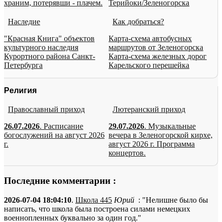
храним, потерявши - плачем.
Терийоки/Зеленогорска
Наследие
Как добраться?
"Красная Книга" объектов
Карта-схема автобусных
культурного наследия
маршрутов от Зеленогорска
Курортного района Санкт-
Карта-схема железных дорог
Петербурга
Карельского перешейка
Религия
Православный приход
Лютеранский приход
26.07.2026
. Расписание
29.07.2026
. Музыкальные
богослужений на август 2026
вечера в Зеленогорской кирхе,
г.
август 2026 г. Программа
концертов.
Последние комментарии :
2026-07-04 18:04:10
.
Школа 445
Юрий
: "Нелишне было бы
написать, что школа была построена силами немецких
военнопленных буквально за один год."