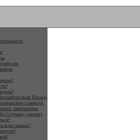
ательности
я?
сы
втобусов
 карты
онить?
сть?
итать?
Петербургский Посад»
ерийокские старости
лектр. библиотека
По Случаю» (архив)
ться?
ься на лыжах?
охнуть?
ься?