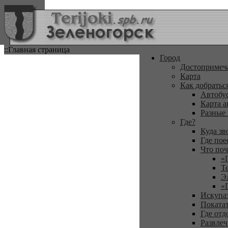
::Главная страница
Город
Достопримеч
Карта
Как добратьс
Автобу
Карта а
Разные
Где?
Куда зв
Где пое
Что поч
«
Т
Э
«
Искупа
Покатат
Где отд
Развлеч