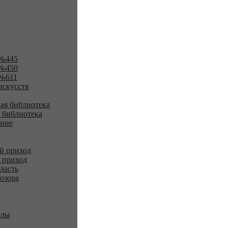
№445
№450
№611
искусств
ая библиотека
 библиотека
ение
й приход
 приход
ласть
озора
елы