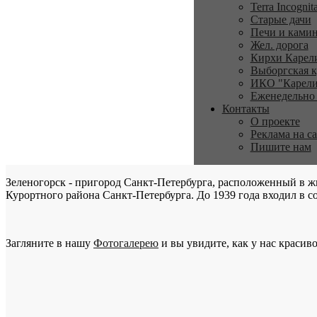
Terra Incognit
Старые дачи
Печи и ками
Жел. дорога
Кирхи Карел
Выборгская к
ИКО "Карели
Еженедельно
Контакты
О проекте
Реклама на с
Пишите нам
Зеленогорск - пригород Санкт-Петербурга, расположенный в ж
Курортного района Санкт-Петербурга. До 1939 года входил в со
Загляните в нашу
Фотогалерею
и вы увидите, как у нас красиво