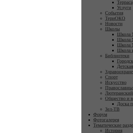
Терраса
Услуги
События
ТериОКО
Новости
Школы
Школа 
Школа 
Школа 
Школа 
Библиотеки
Городск
Детская
Здравоохран
Спорт
Искусство
Православны
Лютеранский
Общество и в
Доска п
Зел-ТВ
Форум
Фотогалерея
Тематические разд
История