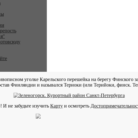
a
ны
ии
репость
я"
 отовсюду
айте
ивописном уголке Карельского перешейка на берегу Финского за
став Финляндии и назывался Териоки (или Терийоки, финск. Teri
! И не забудьте изучить
Карту
и осмотреть
Достопримечательнос