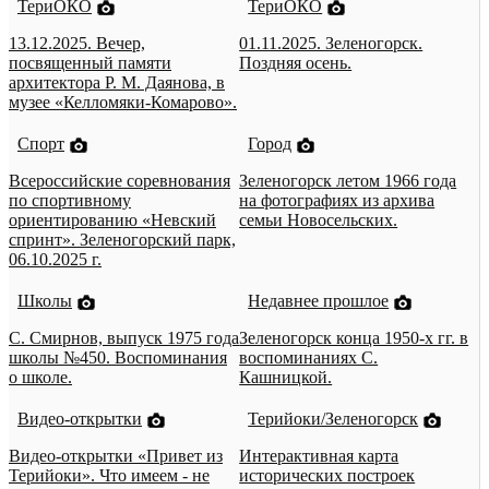
ТериОКО
ТериОКО
13.12.2025. Вечер,
01.11.2025. Зеленогорск.
посвященный памяти
Поздняя осень.
архитектора Р. М. Даянова, в
музее «Келломяки-Комарово».
Спорт
Город
Всероссийские соревнования
Зеленогорск летом 1966 года
по спортивному
на фотографиях из архива
ориентированию «Невский
семьи Новосельских.
спринт». Зеленогорский парк,
06.10.2025 г.
Школы
Недавнее прошлое
С. Смирнов, выпуск 1975 года
Зеленогорск конца 1950-х гг. в
школы №450. Воспоминания
воспоминаниях С.
о школе.
Кашницкой.
Видео-открытки
Терийоки/Зеленогорск
Видео-открытки «Привет из
Интерактивная карта
Терийоки». Что имеем - не
исторических построек