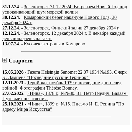
31.12.24
. -
Зеленогорск 31.12.2024. Встречаем Новый Год под
успокаивающий шум морской волны
30.12.24
. -
Комаровский берег накануне Нового Года, 30
декабря 2024 г.
27.12.24
. -
Зеленогорск, Финский залив 27 декабря 2024 г.
12.12.24
. -
Зеленогорск, 12 декабря 2024 г. В декабре каждый
день попадаешь на закат
13.07.24
. -
Кусочек экотропы в Комарово
Старости
15.05.2026
-
Газета Helsingin Sanomat 22.07.1934 №193. Очерк
Э. Лампена "Последние русские Терийок".
12.11.2023
-
Терийоки, ноябрь 1939 г, последние дни перед
войной. Фотографии Thérèse Bonney.
27.02.2022
-
«Нива», 1878 г., №№30, 31. Петр Гнедич. Валаам.
Путевые впечатления.
25.10.2021
-
«Нива», 1899 г., №15. Письмо И. Е. Репина "По
адресу Мира Искусства"
«…когда они спросят нас, что мы делаем, мы ответим: мы вспоминаем.