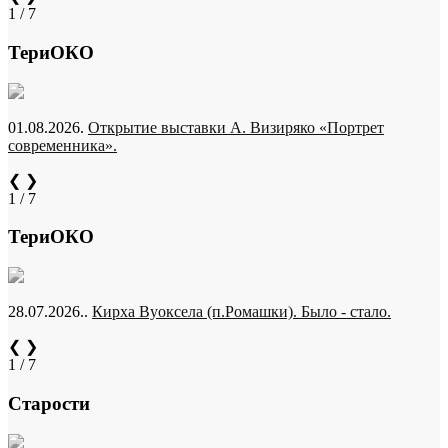
1 / 7
ТериОКО
01.08.2026.
Открытие выставки А. Визиряко «Портрет
современника».
❮
❯
1 / 7
ТериОКО
28.07.2026..
Кирха Вуоксела (п.Ромашки). Было - стало.
❮
❯
1 / 7
Старости