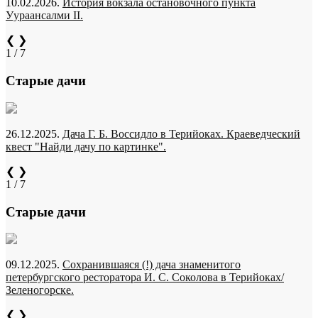
10.02.2026.
История вокзала остановочного пункта
Уураансалми II.
❮
❯
1 / 7
Старые дачи
26.12.2025.
Дача Г. Б. Воссидло в Терийоках. Краеведческий
квест "Найди дачу по картинке".
❮
❯
1 / 7
Старые дачи
09.12.2025.
Сохранившаяся (!) дача знаменитого
петербургского ресторатора И. С. Соколова в Терийоках/
Зеленогорске.
❮
❯