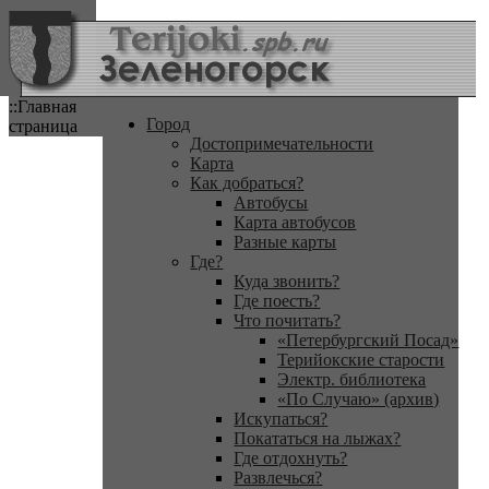
::Главная
Город
страница
Достопримечательности
Карта
Как добраться?
Автобусы
Карта автобусов
Разные карты
Где?
Куда звонить?
Где поесть?
Что почитать?
«Петербургский Посад»
Терийокские старости
Электр. библиотека
«По Случаю» (архив)
Искупаться?
Покататься на лыжах?
Где отдохнуть?
Развлечься?