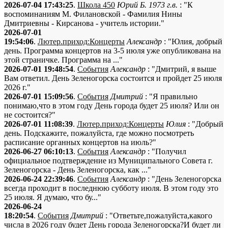
2026-07-04 17:43:25
.
Школа 450
Юрий Б. 1973 г.в.
: "К
воспоминаниям М. Филановской - Фамилия Нины
Дмитриевны - Кирсанова - учитель истории."
2026-07-01
19:54:06
.
Лютер.приход:Концерты
Александр
: "Юлия, добрый
день. Программа концертов на 3-5 июля уже опубликована на
этой страничке. Программа на ..."
2026-07-01 19:48:54
.
События
Александр
: "Дмитрий, я выше
Вам ответил. День Зеленогорска состоится и пройдет 25 июля
2026 г."
2026-07-01 15:09:56
.
События
Дмитрий
: "Я правильно
понимаю,что в этом году День города будет 25 июля? Или он
не состоится?"
2026-07-01 11:08:39
.
Лютер.приход:Концерты
Юлия
: "Добрый
день. Подскажите, пожалуйста, где можно посмотреть
расписание органных концертов на июль?"
2026-06-27 06:10:13
.
События
Александр
: "Получил
официальное подтверждение из Муниципального Совета г.
Зеленогорска - День Зеленогорска, как ..."
2026-06-24 22:39:46
.
События
Александр
: "День Зеленогорска
всегда проходит в последнюю субботу июля. В этом году это
25 июля. Я думаю, что бу..."
2026-06-24
18:20:54
.
События
Дмитрий
: "Ответьте,пожалуйста,какого
числа в 2026 году будет День города Зеленогорска?И будет ли