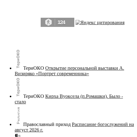
Да, мы память человечества, и поэтому мы в конце концов непременно
победим.» ― Рэй Брэдбери, 451° по Фаренгейту
124
© terijoki.spb.ru | terijoki.org 2000-2026 Использование материалов сайта в коммерческих целях без
письменного разрешения
администрации сайта
не допускается.
ТериОКО
Открытие персональной выставки А.
Визиряко «Портрет современника»
ТериОКО
Кирха Вуоксела (п.Ромашки). Было -
стало
Православный приход
Расписание богослужений на
август 2026 г.