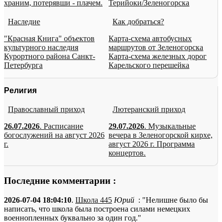
храним, потерявши - плачем.
Терийоки/Зеленогорска
Наследие
Как добраться?
"Красная Книга" объектов
Карта-схема автобусных
культурного наследия
маршрутов от Зеленогорска
Курортного района Санкт-
Карта-схема железных дорог
Петербурга
Карельского перешейка
Религия
Православный приход
Лютеранский приход
26.07.2026
. Расписание
29.07.2026
. Музыкальные
богослужений на август 2026
вечера в Зеленогорской кирхе,
г.
август 2026 г. Программа
концертов.
Последние комментарии :
2026-07-04 18:04:10
.
Школа 445
Юрий
: "Нелишне было бы
написать, что школа была построена силами немецких
военнопленных буквально за один год."