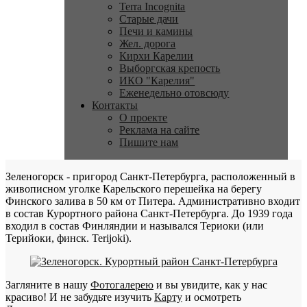
Terra Incognita
Старые дачи
Печи и камины
Жел. дорога
Кирхи Карелии
Выборгская крепость
ИКО "Карелия"
Еженедельно отовсюду
Контакты
О проекте
Реклама на сайте
Пишите нам
Зеленогорск - пригород Санкт-Петербурга, расположенный в
живописном уголке Карельского перешейка на берегу
Финского залива в 50 км от Питера. Административно входит
в состав Курортного района Санкт-Петербурга. До 1939 года
входил в состав Финляндии и назывался Териоки (или
Терийоки, финск. Terijoki).
Загляните в нашу
Фотогалерею
и вы увидите, как у нас
красиво! И не забудьте изучить
Карту
и осмотреть