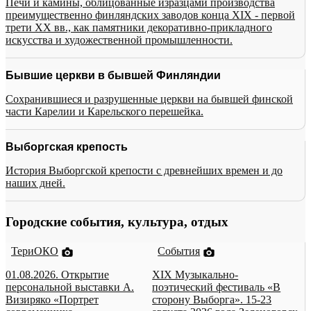
Печи и камины, облицованные изразцами производства
преимущественно финляндских заводов конца XIX - первой
трети XX вв., как памятники декоративно-прикладного
искусства и художественной промышленности.
Бывшие церкви в бывшей Финляндии
Сохранившиеся и разрушенные церкви на бывшей финской
части Карелии и Карельского перешейка.
Выборгская крепость
История Выборгской крепости с древнейших времен и до
наших дней.
Городские события, культура, отдых
ТериОКО
События
01.08.2026. Открытие
XIX Музыкально-
персональной выставки А.
поэтический фестиваль «В
Визиряко «Портрет
сторону Выборга». 15-23