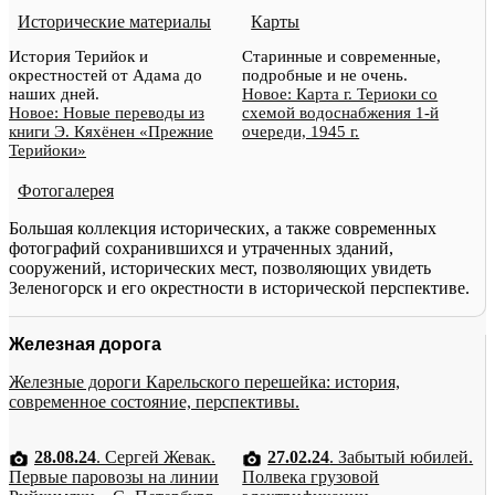
Исторические материалы
Карты
История Терийок и
Старинные и современные,
окрестностей от Адама до
подробные и не очень.
наших дней.
Новое: Карта г. Териоки со
Новое: Новые переводы из
схемой водоснабжения 1-й
книги Э. Кяхёнен «Прежние
очереди, 1945 г.
Терийоки»
Фотогалерея
Большая коллекция исторических, а также современных
фотографий сохранившихся и утраченных зданий,
сооружений, исторических мест, позволяющих увидеть
Зеленогорск и его окрестности в исторической перспективе.
Железная дорога
Железные дороги Карельского перешейка: история,
современное состояние, перспективы.
28.08.24
. Сергей Жевак.
27.02.24
. Забытый юбилей.
Первые паровозы на линии
Полвека грузовой