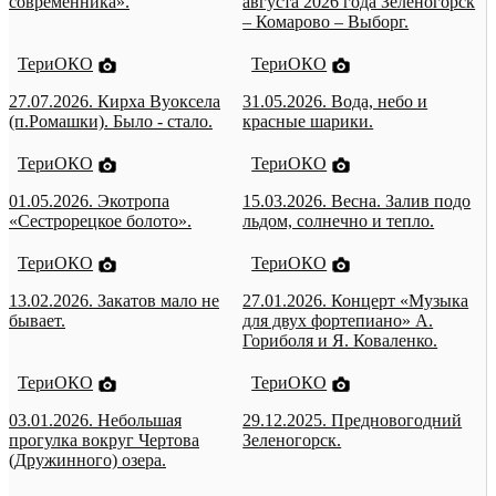
современника».
августа 2026 года Зеленогорск
– Комарово – Выборг.
ТериОКО
ТериОКО
27.07.2026. Кирха Вуоксела
31.05.2026. Вода, небо и
(п.Ромашки). Было - стало.
красные шарики.
ТериОКО
ТериОКО
01.05.2026. Экотропа
15.03.2026. Весна. Залив подо
«Сестрорецкое болото».
льдом, солнечно и тепло.
ТериОКО
ТериОКО
13.02.2026. Закатов мало не
27.01.2026. Концерт «Музыка
бывает.
для двух фортепиано» А.
Гориболя и Я. Коваленко.
ТериОКО
ТериОКО
03.01.2026. Небольшая
29.12.2025. Предновогодний
прогулка вокруг Чертова
Зеленогорск.
(Дружинного) озера.