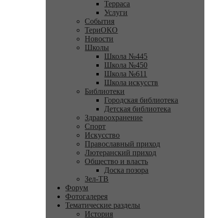
Терраса
Услуги
События
ТериОКО
Новости
Школы
Школа №445
Школа №450
Школа №611
Школа искусств
Библиотеки
Городская библиотека
Детская библиотека
Здравоохранение
Спорт
Искусство
Православный приход
Лютеранский приход
Общество и власть
Доска позора
Зел-ТВ
Форум
Фотогалерея
Тематические разделы
История