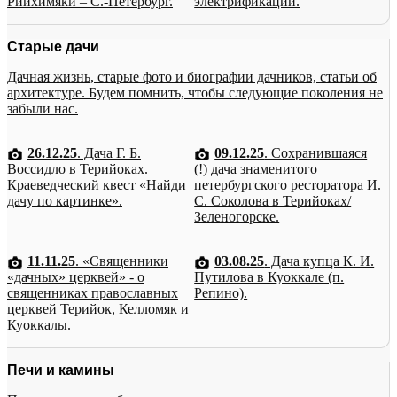
Рийхимяки – С.-Петербург.
электрификации.
Старые дачи
Дачная жизнь, старые фото и биографии дачников, статьи об
архитектуре. Будем помнить, чтобы следующие поколения не
забыли нас.
26.12.25
. Дача Г. Б.
09.12.25
. Сохранившаяся
Воссидло в Терийоках.
(!) дача знаменитого
Краеведческий квест «Найди
петербургского ресторатора И.
дачу по картинке».
С. Соколова в Терийоках/
Зеленогорске.
11.11.25
. «Священники
03.08.25
. Дача купца К. И.
«дачных» церквей» - о
Путилова в Куоккале (п.
священниках православных
Репино).
церквей Терийок, Келломяк и
Куоккалы.
Печи и камины