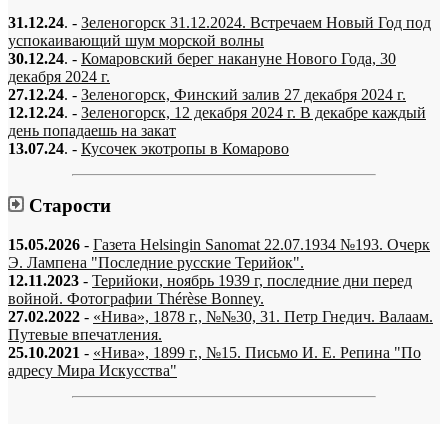
31.12.24
. -
Зеленогорск 31.12.2024. Встречаем Новый Год под
успокаивающий шум морской волны
30.12.24
. -
Комаровский берег накануне Нового Года, 30
декабря 2024 г.
27.12.24
. -
Зеленогорск, Финский залив 27 декабря 2024 г.
12.12.24
. -
Зеленогорск, 12 декабря 2024 г. В декабре каждый
день попадаешь на закат
13.07.24
. -
Кусочек экотропы в Комарово
Старости
15.05.2026
-
Газета Helsingin Sanomat 22.07.1934 №193. Очерк
Э. Лампена "Последние русские Терийок".
12.11.2023
-
Терийоки, ноябрь 1939 г, последние дни перед
войной. Фотографии Thérèse Bonney.
27.02.2022
-
«Нива», 1878 г., №№30, 31. Петр Гнедич. Валаам.
Путевые впечатления.
25.10.2021
-
«Нива», 1899 г., №15. Письмо И. Е. Репина "По
адресу Мира Искусства"
«…когда они спросят нас, что мы делаем, мы ответим: мы вспоминаем.