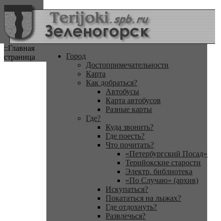
::Главная
Город
страница
Достопримечательности
Карта
Как добраться?
Автобусы
Карта автобусов
Разные карты
Где?
Куда звонить?
Где поесть?
Что почитать?
«Петербургский Посад»
Терийокские старости
Электр. библиотека
«По Случаю» (архив)
Искупаться?
Покататься на лыжах?
Где отдохнуть?
Развлечься?