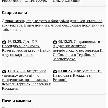
Рийхимяки – С.-Петербург.
электрификации.
Старые дачи
Дачная жизнь, старые фото и биографии дачников, статьи об
архитектуре. Будем помнить, чтобы следующие поколения не
забыли нас.
26.12.25
. Дача Г. Б.
09.12.25
. Сохранившаяся
Воссидло в Терийоках.
(!) дача знаменитого
Краеведческий квест «Найди
петербургского ресторатора И.
дачу по картинке».
С. Соколова в Терийоках/
Зеленогорске.
11.11.25
. «Священники
03.08.25
. Дача купца К. И.
«дачных» церквей» - о
Путилова в Куоккале (п.
священниках православных
Репино).
церквей Терийок, Келломяк и
Куоккалы.
Печи и камины