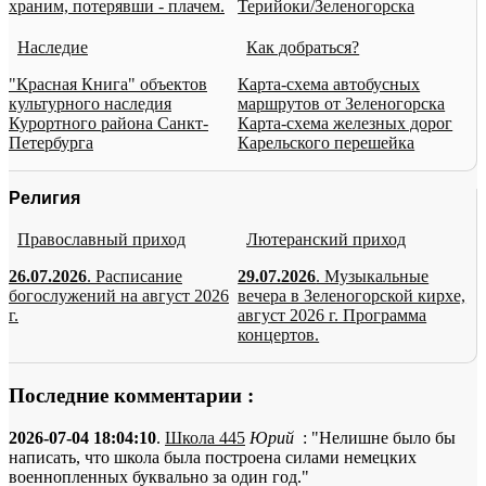
храним, потерявши - плачем.
Терийоки/Зеленогорска
Наследие
Как добраться?
"Красная Книга" объектов
Карта-схема автобусных
культурного наследия
маршрутов от Зеленогорска
Курортного района Санкт-
Карта-схема железных дорог
Петербурга
Карельского перешейка
Религия
Православный приход
Лютеранский приход
26.07.2026
. Расписание
29.07.2026
. Музыкальные
богослужений на август 2026
вечера в Зеленогорской кирхе,
г.
август 2026 г. Программа
концертов.
Последние комментарии :
2026-07-04 18:04:10
.
Школа 445
Юрий
: "Нелишне было бы
написать, что школа была построена силами немецких
военнопленных буквально за один год."