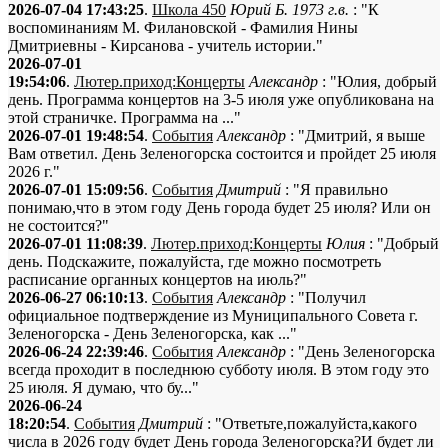
2026-07-04 17:43:25
.
Школа 450
Юрий Б. 1973 г.в.
: "К
воспоминаниям М. Филановской - Фамилия Нины
Дмитриевны - Кирсанова - учитель истории."
2026-07-01
19:54:06
.
Лютер.приход:Концерты
Александр
: "Юлия, добрый
день. Программа концертов на 3-5 июля уже опубликована на
этой страничке. Программа на ..."
2026-07-01 19:48:54
.
События
Александр
: "Дмитрий, я выше
Вам ответил. День Зеленогорска состоится и пройдет 25 июля
2026 г."
2026-07-01 15:09:56
.
События
Дмитрий
: "Я правильно
понимаю,что в этом году День города будет 25 июля? Или он
не состоится?"
2026-07-01 11:08:39
.
Лютер.приход:Концерты
Юлия
: "Добрый
день. Подскажите, пожалуйста, где можно посмотреть
расписание органных концертов на июль?"
2026-06-27 06:10:13
.
События
Александр
: "Получил
официальное подтверждение из Муниципального Совета г.
Зеленогорска - День Зеленогорска, как ..."
2026-06-24 22:39:46
.
События
Александр
: "День Зеленогорска
всегда проходит в последнюю субботу июля. В этом году это
25 июля. Я думаю, что бу..."
2026-06-24
18:20:54
.
События
Дмитрий
: "Ответьте,пожалуйста,какого
числа в 2026 году будет День города Зеленогорска?И будет ли