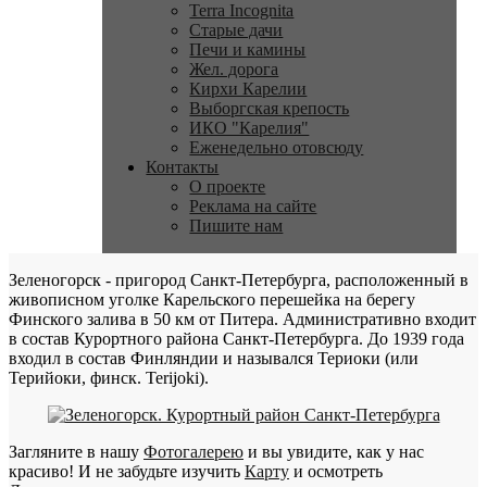
Terra Incognita
Старые дачи
Печи и камины
Жел. дорога
Кирхи Карелии
Выборгская крепость
ИКО "Карелия"
Еженедельно отовсюду
Контакты
О проекте
Реклама на сайте
Пишите нам
Зеленогорск - пригород Санкт-Петербурга, расположенный в
живописном уголке Карельского перешейка на берегу
Финского залива в 50 км от Питера. Административно входит
в состав Курортного района Санкт-Петербурга. До 1939 года
входил в состав Финляндии и назывался Териоки (или
Терийоки, финск. Terijoki).
Загляните в нашу
Фотогалерею
и вы увидите, как у нас
красиво! И не забудьте изучить
Карту
и осмотреть