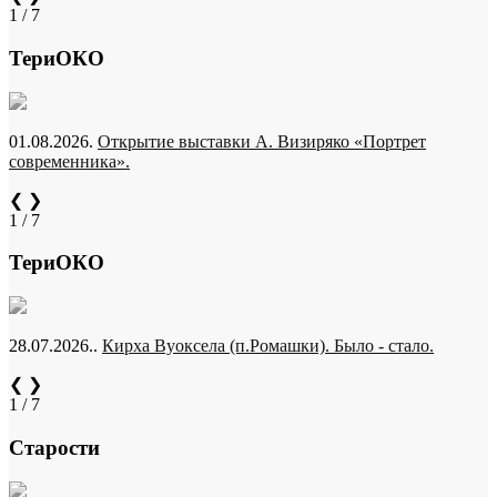
1 / 7
ТериОКО
01.08.2026.
Открытие выставки А. Визиряко «Портрет
современника».
❮
❯
1 / 7
ТериОКО
28.07.2026..
Кирха Вуоксела (п.Ромашки). Было - стало.
❮
❯
1 / 7
Старости