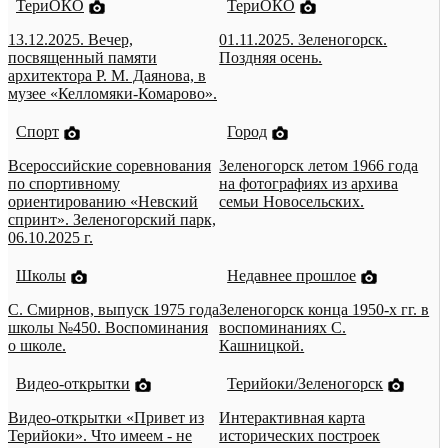
ТериОКО
ТериОКО
13.12.2025. Вечер,
01.11.2025. Зеленогорск.
посвященный памяти
Поздняя осень.
архитектора Р. М. Даянова, в
музее «Келломяки-Комарово».
Спорт
Город
Всероссийские соревнования
Зеленогорск летом 1966 года
по спортивному
на фотографиях из архива
ориентированию «Невский
семьи Новосельских.
спринт». Зеленогорский парк,
06.10.2025 г.
Школы
Недавнее прошлое
С. Смирнов, выпуск 1975 года
Зеленогорск конца 1950-х гг. в
школы №450. Воспоминания
воспоминаниях С.
о школе.
Кашницкой.
Видео-открытки
Терийоки/Зеленогорск
Видео-открытки «Привет из
Интерактивная карта
Терийоки». Что имеем - не
исторических построек