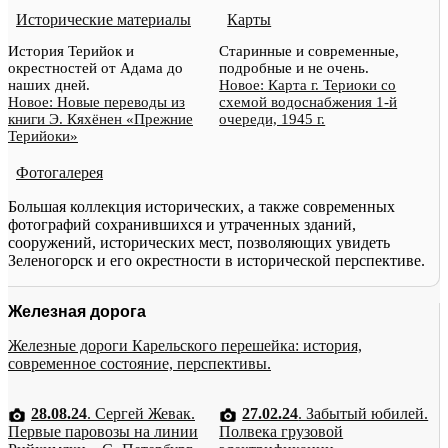
Исторические материалы
Карты
История Терийок и
Старинные и современные,
окрестностей от Адама до
подробные и не очень.
наших дней.
Новое: Карта г. Териоки со
Новое: Новые переводы из
схемой водоснабжения 1-й
книги Э. Кяхёнен «Прежние
очереди, 1945 г.
Терийоки»
Фотогалерея
Большая коллекция исторических, а также современных
фотографий сохранившихся и утраченных зданий,
сооружений, исторических мест, позволяющих увидеть
Зеленогорск и его окрестности в исторической перспективе.
Железная дорога
Железные дороги Карельского перешейка: история,
современное состояние, перспективы.
28.08.24
. Сергей Жевак.
27.02.24
. Забытый юбилей.
Первые паровозы на линии
Полвека грузовой