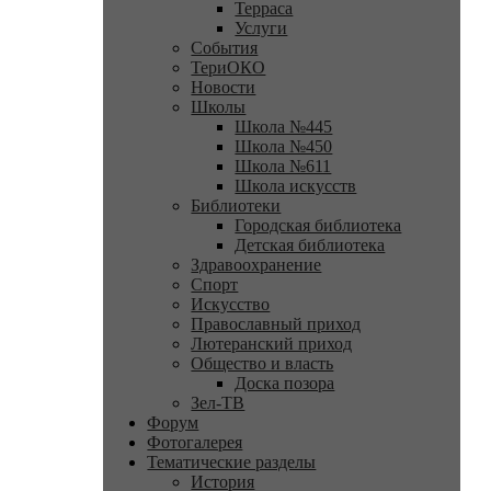
Терраса
Услуги
События
ТериОКО
Новости
Школы
Школа №445
Школа №450
Школа №611
Школа искусств
Библиотеки
Городская библиотека
Детская библиотека
Здравоохранение
Спорт
Искусство
Православный приход
Лютеранский приход
Общество и власть
Доска позора
Зел-ТВ
Форум
Фотогалерея
Тематические разделы
История