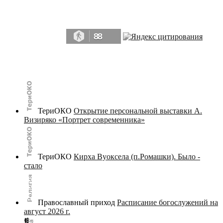
Да, мы память человечества, и поэтому мы в конце концов непременно
победим.» ― Рэй Брэдбери, 451° по Фаренгейту
88
© terijoki.spb.ru | terijoki.org 2000-2026 Использование материалов сайта в коммерческих целях без
письменного разрешения
администрации сайта
не допускается.
ТериОКО
Открытие персональной выставки А.
Визиряко «Портрет современника»
ТериОКО
Кирха Вуоксела (п.Ромашки). Было -
стало
Православный приход
Расписание богослужений на
август 2026 г.