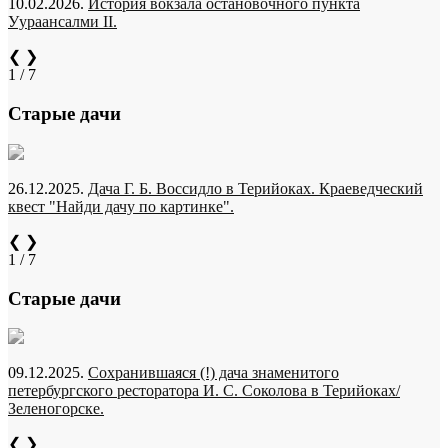
10.02.2026.
История вокзала остановочного пункта
Уураансалми II.
❮
❯
1 / 7
Старые дачи
26.12.2025.
Дача Г. Б. Воссидло в Терийоках. Краеведческий
квест "Найди дачу по картинке".
❮
❯
1 / 7
Старые дачи
09.12.2025.
Сохранившаяся (!) дача знаменитого
петербургского ресторатора И. С. Соколова в Терийоках/
Зеленогорске.
❮
❯