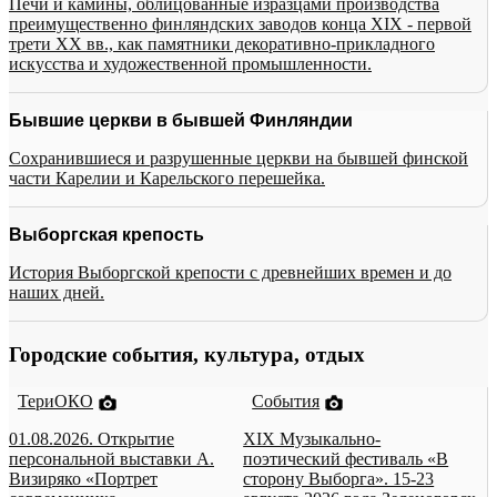
Печи и камины, облицованные изразцами производства
преимущественно финляндских заводов конца XIX - первой
трети XX вв., как памятники декоративно-прикладного
искусства и художественной промышленности.
Бывшие церкви в бывшей Финляндии
Сохранившиеся и разрушенные церкви на бывшей финской
части Карелии и Карельского перешейка.
Выборгская крепость
История Выборгской крепости с древнейших времен и до
наших дней.
Городские события, культура, отдых
ТериОКО
События
01.08.2026. Открытие
XIX Музыкально-
персональной выставки А.
поэтический фестиваль «В
Визиряко «Портрет
сторону Выборга». 15-23