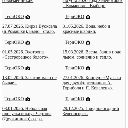
современника».
августа 2026 года Зеленогорск
– Комарово – Выборг.
ТериОКО
ТериОКО
27.07.2026. Кирха Вуоксела
31.05.2026. Вода, небо и
(п.Ромашки). Было - стало.
красные шарики.
ТериОКО
ТериОКО
01.05.2026. Экотропа
15.03.2026. Весна. Залив подо
«Сестрорецкое болото».
льдом, солнечно и тепло.
ТериОКО
ТериОКО
13.02.2026. Закатов мало не
27.01.2026. Концерт «Музыка
бывает.
для двух фортепиано» А.
Гориболя и Я. Коваленко.
ТериОКО
ТериОКО
03.01.2026. Небольшая
29.12.2025. Предновогодний
прогулка вокруг Чертова
Зеленогорск.
(Дружинного) озера.