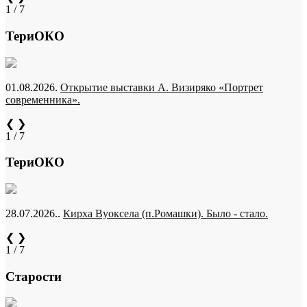
1 / 7
ТериОКО
01.08.2026.
Открытие выставки А. Визиряко «Портрет
современника».
❮
❯
1 / 7
ТериОКО
28.07.2026..
Кирха Вуоксела (п.Ромашки). Было - стало.
❮
❯
1 / 7
Старости