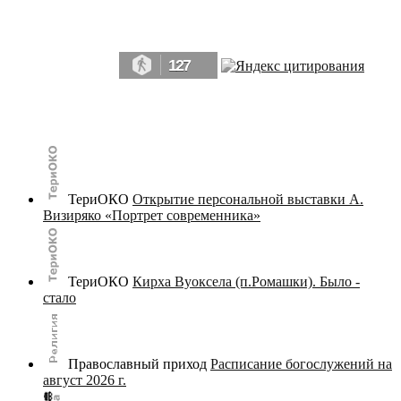
Да, мы память человечества, и поэтому мы в конце концов непременно
победим.» ― Рэй Брэдбери, 451° по Фаренгейту
127
© terijoki.spb.ru | terijoki.org 2000-2026 Использование материалов сайта в коммерческих целях без
письменного разрешения
администрации сайта
не допускается.
ТериОКО
Открытие персональной выставки А.
Визиряко «Портрет современника»
ТериОКО
Кирха Вуоксела (п.Ромашки). Было -
стало
Православный приход
Расписание богослужений на
август 2026 г.