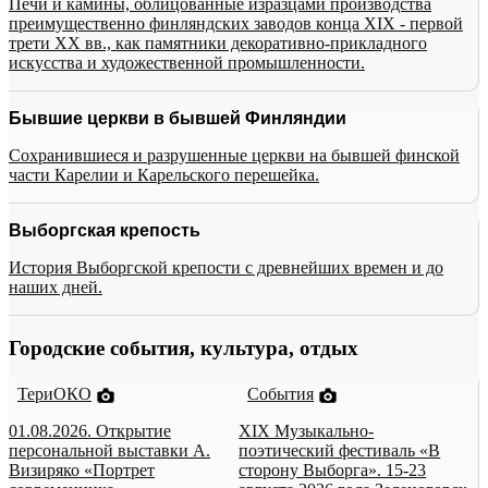
Печи и камины, облицованные изразцами производства
преимущественно финляндских заводов конца XIX - первой
трети XX вв., как памятники декоративно-прикладного
искусства и художественной промышленности.
Бывшие церкви в бывшей Финляндии
Сохранившиеся и разрушенные церкви на бывшей финской
части Карелии и Карельского перешейка.
Выборгская крепость
История Выборгской крепости с древнейших времен и до
наших дней.
Городские события, культура, отдых
ТериОКО
События
01.08.2026. Открытие
XIX Музыкально-
персональной выставки А.
поэтический фестиваль «В
Визиряко «Портрет
сторону Выборга». 15-23