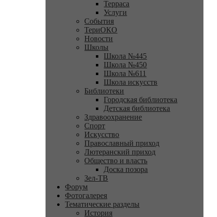
Терраса
Услуги
События
ТериОКО
Новости
Школы
Школа №445
Школа №450
Школа №611
Школа искусств
Библиотеки
Городская библиотека
Детская библиотека
Здравоохранение
Спорт
Искусство
Православный приход
Лютеранский приход
Общество и власть
Доска позора
Зел-ТВ
Форум
Фотогалерея
Тематические разделы
История