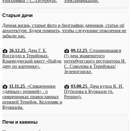
Рийхимяки – С.-Петербург.
электрификации.
Старые дачи
Дачная жизнь, старые фото и биографии дачников, статьи об
архитектуре. Будем помнить, чтобы следующие поколения не
забыли нас.
26.12.25
. Дача Г. Б.
09.12.25
. Сохранившаяся
Воссидло в Терийоках.
(!) дача знаменитого
Краеведческий квест «Найди
петербургского ресторатора И.
дачу по картинке».
С. Соколова в Терийоках/
Зеленогорске.
11.11.25
. «Священники
03.08.25
. Дача купца К. И.
«дачных» церквей» - о
Путилова в Куоккале (п.
священниках православных
Репино).
церквей Терийок, Келломяк и
Куоккалы.
Печи и камины