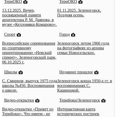
ТериОКО
ТериОКО
13.12.2025. Вечер,
01.11.2025. Зеленогорск.
посвященный памяти
Поздняя осень.
архитектора Р. М. Даянова, в
музее «Келломяки-Комарово».
Спорт
Город
Всероссийские соревнования
Зеленогорск летом 1966 года
по спортивному
на фотографиях из архива
ориентированию «Невский
семьи Новосельских.
спринт». Зеленогорский парк,
06.10.2025 г.
Школы
Недавнее прошлое
С. Смирнов, выпуск 1975 года
Зеленогорск конца 1950-х гг. в
школы №450. Воспоминания
воспоминаниях С.
о школе.
Кашницкой.
Видео-открытки
Терийоки/Зеленогорск
Видео-открытки «Привет из
Интерактивная карта
Терийоки». Что имеем - не
исторических построек