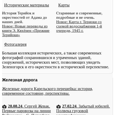
Исторические материалы
Карты
История Терийок и
Старинные и современные,
окрестностей от Адама до
подробные и не очень.
наших дней.
Новое: Карта г. Териоки со
Новое: Новые переводы из
схемой водоснабжения 1-й
книги Э. Кяхёнен «Прежние
очереди, 1945 г.
Терийоки»
Фотогалерея
Большая коллекция исторических, а также современных
фотографий сохранившихся и утраченных зданий,
сооружений, исторических мест, позволяющих увидеть
Зеленогорск и его окрестности в исторической перспективе.
Железная дорога
Железные дороги Карельского перешейка: история,
современное состояние, перспективы.
28.08.24
. Сергей Жевак.
27.02.24
. Забытый юбилей.
Первые паровозы на линии
Полвека грузовой