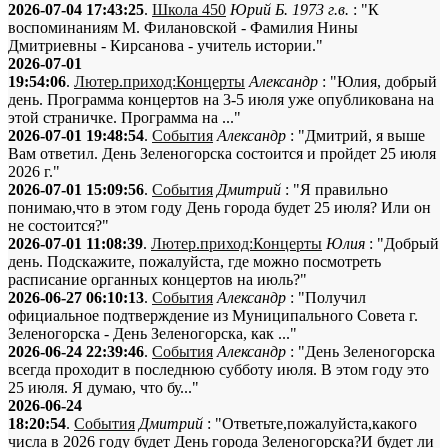
2026-07-04 17:43:25
.
Школа 450
Юрий Б. 1973 г.в.
: "К
воспоминаниям М. Филановской - Фамилия Нины
Дмитриевны - Кирсанова - учитель истории."
2026-07-01
19:54:06
.
Лютер.приход:Концерты
Александр
: "Юлия, добрый
день. Программа концертов на 3-5 июля уже опубликована на
этой страничке. Программа на ..."
2026-07-01 19:48:54
.
События
Александр
: "Дмитрий, я выше
Вам ответил. День Зеленогорска состоится и пройдет 25 июля
2026 г."
2026-07-01 15:09:56
.
События
Дмитрий
: "Я правильно
понимаю,что в этом году День города будет 25 июля? Или он
не состоится?"
2026-07-01 11:08:39
.
Лютер.приход:Концерты
Юлия
: "Добрый
день. Подскажите, пожалуйста, где можно посмотреть
расписание органных концертов на июль?"
2026-06-27 06:10:13
.
События
Александр
: "Получил
официальное подтверждение из Муниципального Совета г.
Зеленогорска - День Зеленогорска, как ..."
2026-06-24 22:39:46
.
События
Александр
: "День Зеленогорска
всегда проходит в последнюю субботу июля. В этом году это
25 июля. Я думаю, что бу..."
2026-06-24
18:20:54
.
События
Дмитрий
: "Ответьте,пожалуйста,какого
числа в 2026 году будет День города Зеленогорска?И будет ли