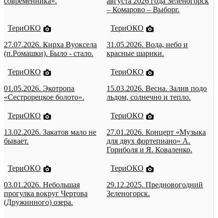
современника».
августа 2026 года Зеленогорск
– Комарово – Выборг.
ТериОКО
ТериОКО
27.07.2026. Кирха Вуоксела
31.05.2026. Вода, небо и
(п.Ромашки). Было - стало.
красные шарики.
ТериОКО
ТериОКО
01.05.2026. Экотропа
15.03.2026. Весна. Залив подо
«Сестрорецкое болото».
льдом, солнечно и тепло.
ТериОКО
ТериОКО
13.02.2026. Закатов мало не
27.01.2026. Концерт «Музыка
бывает.
для двух фортепиано» А.
Гориболя и Я. Коваленко.
ТериОКО
ТериОКО
03.01.2026. Небольшая
29.12.2025. Предновогодний
прогулка вокруг Чертова
Зеленогорск.
(Дружинного) озера.