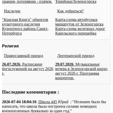
храним, потерявши - плачем.
Терийоки/Зеленогорска
Наследие
Как добраться?
"Красная Книга" объектов
Карта-схема автобусных
культурного наследия
маршрутов от Зеленогорска
Курортного района Санкт-
Карта-схема железных дорог
Петербурга
Карельского перешейка
Религия
Православный приход
Лютеранский приход
26.07.2026
. Расписание
29.07.2026
. Музыкальные
богослужений на август 2026
вечера в Зеленогорской кирхе,
г.
август 2026 г. Программа
концертов.
Последние комментарии :
2026-07-04 18:04:10
.
Школа 445
Юрий
: "Нелишне было бы
написать, что школа была построена силами немецких
военнопленных буквально за один год."