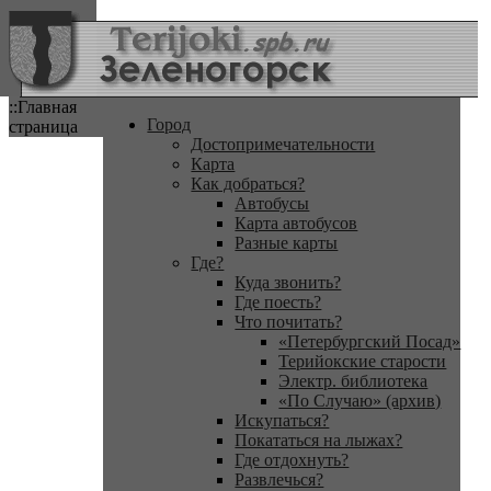
::Главная
Город
страница
Достопримечательности
Карта
Как добраться?
Автобусы
Карта автобусов
Разные карты
Где?
Куда звонить?
Где поесть?
Что почитать?
«Петербургский Посад»
Терийокские старости
Электр. библиотека
«По Случаю» (архив)
Искупаться?
Покататься на лыжах?
Где отдохнуть?
Развлечься?