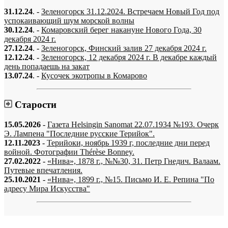
31.12.24
. -
Зеленогорск 31.12.2024. Встречаем Новый Год под
успокаивающий шум морской волны
30.12.24
. -
Комаровский берег накануне Нового Года, 30
декабря 2024 г.
27.12.24
. -
Зеленогорск, Финский залив 27 декабря 2024 г.
12.12.24
. -
Зеленогорск, 12 декабря 2024 г. В декабре каждый
день попадаешь на закат
13.07.24
. -
Кусочек экотропы в Комарово
Старости
15.05.2026
-
Газета Helsingin Sanomat 22.07.1934 №193. Очерк
Э. Лампена "Последние русские Терийок".
12.11.2023
-
Терийоки, ноябрь 1939 г, последние дни перед
войной. Фотографии Thérèse Bonney.
27.02.2022
-
«Нива», 1878 г., №№30, 31. Петр Гнедич. Валаам.
Путевые впечатления.
25.10.2021
-
«Нива», 1899 г., №15. Письмо И. Е. Репина "По
адресу Мира Искусства"
«…когда они спросят нас, что мы делаем, мы ответим: мы вспоминаем.