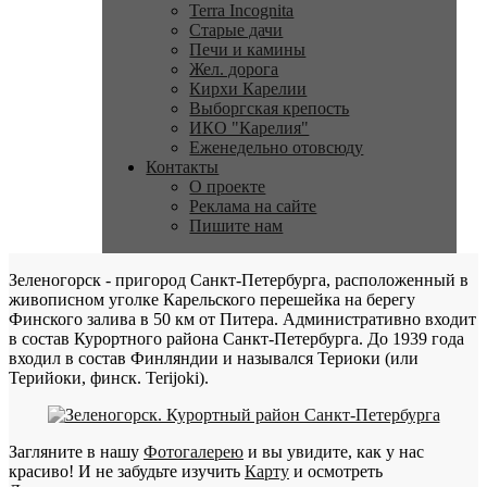
Terra Incognita
Старые дачи
Печи и камины
Жел. дорога
Кирхи Карелии
Выборгская крепость
ИКО "Карелия"
Еженедельно отовсюду
Контакты
О проекте
Реклама на сайте
Пишите нам
Зеленогорск - пригород Санкт-Петербурга, расположенный в
живописном уголке Карельского перешейка на берегу
Финского залива в 50 км от Питера. Административно входит
в состав Курортного района Санкт-Петербурга. До 1939 года
входил в состав Финляндии и назывался Териоки (или
Терийоки, финск. Terijoki).
Загляните в нашу
Фотогалерею
и вы увидите, как у нас
красиво! И не забудьте изучить
Карту
и осмотреть