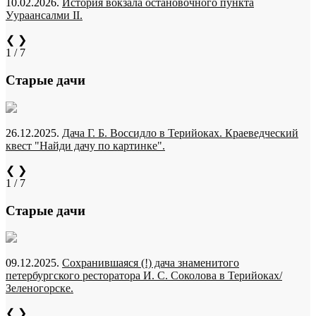
10.02.2026.
История вокзала остановочного пункта
Уураансалми II.
❮
❯
1 / 7
Старые дачи
26.12.2025.
Дача Г. Б. Воссидло в Терийоках. Краеведческий
квест "Найди дачу по картинке".
❮
❯
1 / 7
Старые дачи
09.12.2025.
Сохранившаяся (!) дача знаменитого
петербургского ресторатора И. С. Соколова в Терийоках/
Зеленогорске.
❮
❯