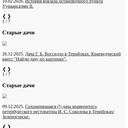
10.02.2026.
История вокзала остановочного пункта
Уураансалми II.
❮
❯
1 / 7
Старые дачи
26.12.2025.
Дача Г. Б. Воссидло в Терийоках. Краеведческий
квест "Найди дачу по картинке".
❮
❯
1 / 7
Старые дачи
09.12.2025.
Сохранившаяся (!) дача знаменитого
петербургского ресторатора И. С. Соколова в Терийоках/
Зеленогорске.
❮
❯