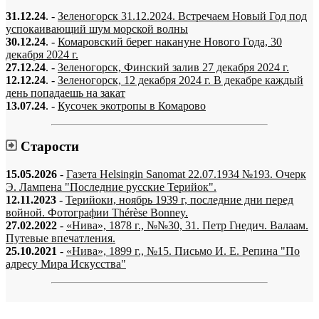
31.12.24
. -
Зеленогорск 31.12.2024. Встречаем Новый Год под
успокаивающий шум морской волны
30.12.24
. -
Комаровский берег накануне Нового Года, 30
декабря 2024 г.
27.12.24
. -
Зеленогорск, Финский залив 27 декабря 2024 г.
12.12.24
. -
Зеленогорск, 12 декабря 2024 г. В декабре каждый
день попадаешь на закат
13.07.24
. -
Кусочек экотропы в Комарово
Старости
15.05.2026
-
Газета Helsingin Sanomat 22.07.1934 №193. Очерк
Э. Лампена "Последние русские Терийок".
12.11.2023
-
Терийоки, ноябрь 1939 г, последние дни перед
войной. Фотографии Thérèse Bonney.
27.02.2022
-
«Нива», 1878 г., №№30, 31. Петр Гнедич. Валаам.
Путевые впечатления.
25.10.2021
-
«Нива», 1899 г., №15. Письмо И. Е. Репина "По
адресу Мира Искусства"
«…когда они спросят нас, что мы делаем, мы ответим: мы вспоминаем.