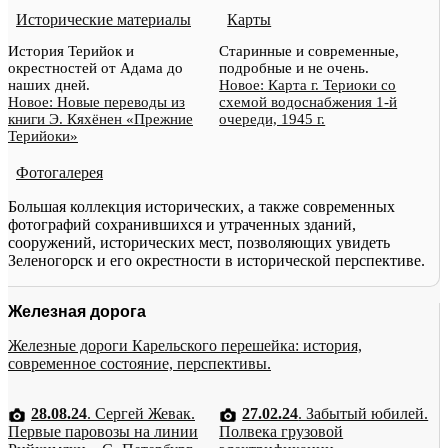
Исторические материалы
Карты
История Терийок и
Старинные и современные,
окрестностей от Адама до
подробные и не очень.
наших дней.
Новое: Карта г. Териоки со
Новое: Новые переводы из
схемой водоснабжения 1-й
книги Э. Кяхёнен «Прежние
очереди, 1945 г.
Терийоки»
Фотогалерея
Большая коллекция исторических, а также современных
фотографий сохранившихся и утраченных зданий,
сооружений, исторических мест, позволяющих увидеть
Зеленогорск и его окрестности в исторической перспективе.
Железная дорога
Железные дороги Карельского перешейка: история,
современное состояние, перспективы.
28.08.24
. Сергей Жевак.
27.02.24
. Забытый юбилей.
Первые паровозы на линии
Полвека грузовой