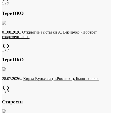
1 / 7
ТериОКО
01.08.2026.
Открытие выставки А. Визиряко «Портрет
современника».
❮
❯
1 / 7
ТериОКО
28.07.2026..
Кирха Вуоксела (п.Ромашки). Было - стало.
❮
❯
1 / 7
Старости