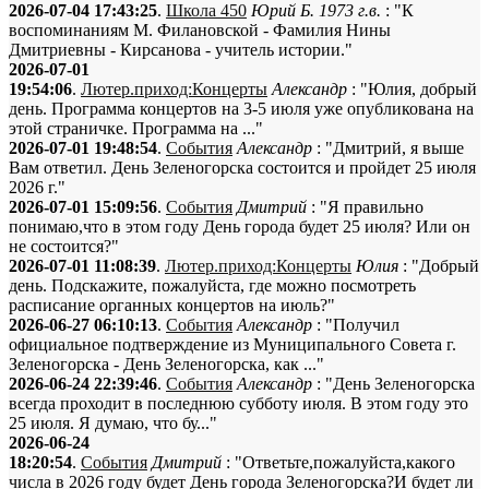
2026-07-04 17:43:25
.
Школа 450
Юрий Б. 1973 г.в.
: "К
воспоминаниям М. Филановской - Фамилия Нины
Дмитриевны - Кирсанова - учитель истории."
2026-07-01
19:54:06
.
Лютер.приход:Концерты
Александр
: "Юлия, добрый
день. Программа концертов на 3-5 июля уже опубликована на
этой страничке. Программа на ..."
2026-07-01 19:48:54
.
События
Александр
: "Дмитрий, я выше
Вам ответил. День Зеленогорска состоится и пройдет 25 июля
2026 г."
2026-07-01 15:09:56
.
События
Дмитрий
: "Я правильно
понимаю,что в этом году День города будет 25 июля? Или он
не состоится?"
2026-07-01 11:08:39
.
Лютер.приход:Концерты
Юлия
: "Добрый
день. Подскажите, пожалуйста, где можно посмотреть
расписание органных концертов на июль?"
2026-06-27 06:10:13
.
События
Александр
: "Получил
официальное подтверждение из Муниципального Совета г.
Зеленогорска - День Зеленогорска, как ..."
2026-06-24 22:39:46
.
События
Александр
: "День Зеленогорска
всегда проходит в последнюю субботу июля. В этом году это
25 июля. Я думаю, что бу..."
2026-06-24
18:20:54
.
События
Дмитрий
: "Ответьте,пожалуйста,какого
числа в 2026 году будет День города Зеленогорска?И будет ли