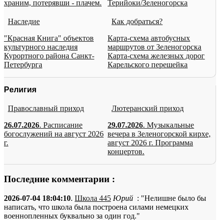
храним, потерявши - плачем.
Терийоки/Зеленогорска
Наследие
Как добраться?
"Красная Книга" объектов
Карта-схема автобусных
культурного наследия
маршрутов от Зеленогорска
Курортного района Санкт-
Карта-схема железных дорог
Петербурга
Карельского перешейка
Религия
Православный приход
Лютеранский приход
26.07.2026
. Расписание
29.07.2026
. Музыкальные
богослужений на август 2026
вечера в Зеленогорской кирхе,
г.
август 2026 г. Программа
концертов.
Последние комментарии :
2026-07-04 18:04:10
.
Школа 445
Юрий
: "Нелишне было бы
написать, что школа была построена силами немецких
военнопленных буквально за один год."