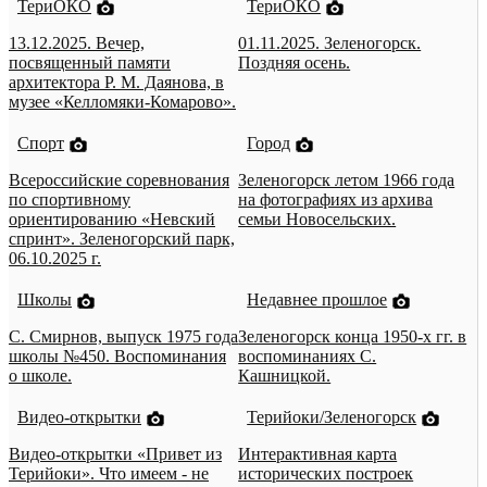
ТериОКО
ТериОКО
13.12.2025. Вечер,
01.11.2025. Зеленогорск.
посвященный памяти
Поздняя осень.
архитектора Р. М. Даянова, в
музее «Келломяки-Комарово».
Спорт
Город
Всероссийские соревнования
Зеленогорск летом 1966 года
по спортивному
на фотографиях из архива
ориентированию «Невский
семьи Новосельских.
спринт». Зеленогорский парк,
06.10.2025 г.
Школы
Недавнее прошлое
С. Смирнов, выпуск 1975 года
Зеленогорск конца 1950-х гг. в
школы №450. Воспоминания
воспоминаниях С.
о школе.
Кашницкой.
Видео-открытки
Терийоки/Зеленогорск
Видео-открытки «Привет из
Интерактивная карта
Терийоки». Что имеем - не
исторических построек