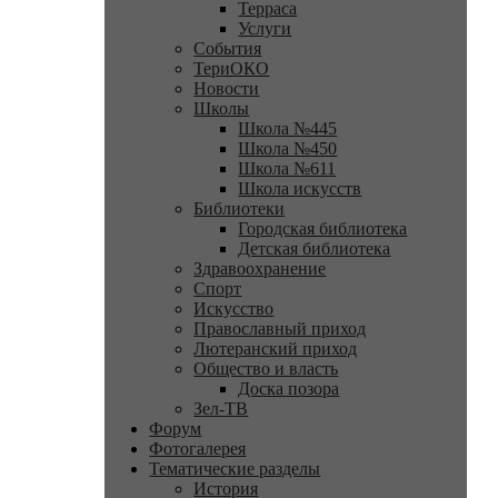
Терраса
Услуги
События
ТериОКО
Новости
Школы
Школа №445
Школа №450
Школа №611
Школа искусств
Библиотеки
Городская библиотека
Детская библиотека
Здравоохранение
Спорт
Искусство
Православный приход
Лютеранский приход
Общество и власть
Доска позора
Зел-ТВ
Форум
Фотогалерея
Тематические разделы
История