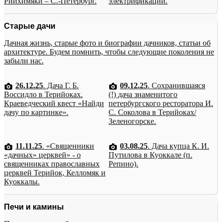
Рийхимяки – С.-Петербург.
электрификации.
Старые дачи
Дачная жизнь, старые фото и биографии дачников, статьи об
архитектуре. Будем помнить, чтобы следующие поколения не
забыли нас.
26.12.25
. Дача Г. Б.
09.12.25
. Сохранившаяся
Воссидло в Терийоках.
(!) дача знаменитого
Краеведческий квест «Найди
петербургского ресторатора И.
дачу по картинке».
С. Соколова в Терийоках/
Зеленогорске.
11.11.25
. «Священники
03.08.25
. Дача купца К. И.
«дачных» церквей» - о
Путилова в Куоккале (п.
священниках православных
Репино).
церквей Терийок, Келломяк и
Куоккалы.
Печи и камины