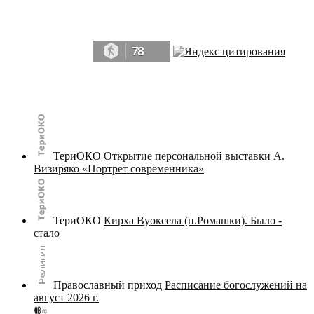
Да, мы память человечества, и поэтому мы в конце концов непременно
победим.» ― Рэй Брэдбери, 451° по Фаренгейту
78
© terijoki.spb.ru | terijoki.org 2000-2026 Использование материалов сайта в коммерческих целях без
письменного разрешения
администрации сайта
не допускается.
ТериОКО
Открытие персональной выставки А.
Визиряко «Портрет современника»
ТериОКО
Кирха Вуоксела (п.Ромашки). Было -
стало
Православный приход
Расписание богослужений на
август 2026 г.