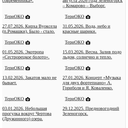
современника».
августа 2026 года Зеленогорск
– Комарово – Выборг.
ТериОКО
ТериОКО
27.07.2026. Кирха Вуоксела
31.05.2026. Вода, небо и
(п.Ромашки). Было - стало.
красные шарики.
ТериОКО
ТериОКО
01.05.2026. Экотропа
15.03.2026. Весна. Залив подо
«Сестрорецкое болото».
льдом, солнечно и тепло.
ТериОКО
ТериОКО
13.02.2026. Закатов мало не
27.01.2026. Концерт «Музыка
бывает.
для двух фортепиано» А.
Гориболя и Я. Коваленко.
ТериОКО
ТериОКО
03.01.2026. Небольшая
29.12.2025. Предновогодний
прогулка вокруг Чертова
Зеленогорск.
(Дружинного) озера.