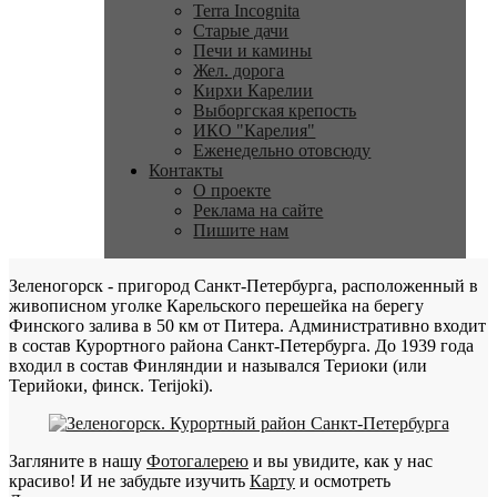
Terra Incognita
Старые дачи
Печи и камины
Жел. дорога
Кирхи Карелии
Выборгская крепость
ИКО "Карелия"
Еженедельно отовсюду
Контакты
О проекте
Реклама на сайте
Пишите нам
Зеленогорск - пригород Санкт-Петербурга, расположенный в
живописном уголке Карельского перешейка на берегу
Финского залива в 50 км от Питера. Административно входит
в состав Курортного района Санкт-Петербурга. До 1939 года
входил в состав Финляндии и назывался Териоки (или
Терийоки, финск. Terijoki).
Загляните в нашу
Фотогалерею
и вы увидите, как у нас
красиво! И не забудьте изучить
Карту
и осмотреть