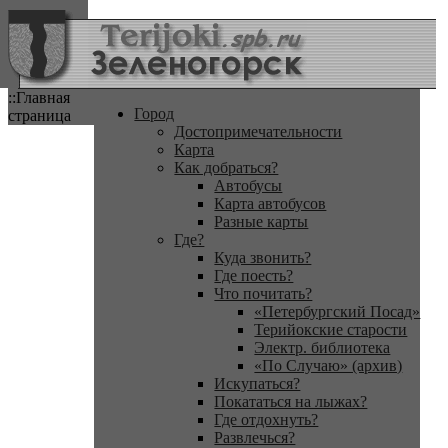
::Главная
Город
страница
Достопримечательности
Карта
Как добраться?
Автобусы
Карта автобусов
Разные карты
Где?
Куда звонить?
Где поесть?
Что почитать?
«Петербургский Посад»
Терийокские старости
Электр. библиотека
«По Случаю» (архив)
Искупаться?
Покататься на лыжах?
Где отдохнуть?
Развлечься?