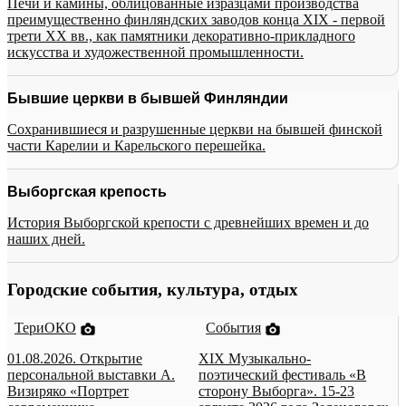
Печи и камины, облицованные изразцами производства
преимущественно финляндских заводов конца XIX - первой
трети XX вв., как памятники декоративно-прикладного
искусства и художественной промышленности.
Бывшие церкви в бывшей Финляндии
Сохранившиеся и разрушенные церкви на бывшей финской
части Карелии и Карельского перешейка.
Выборгская крепость
История Выборгской крепости с древнейших времен и до
наших дней.
Городские события, культура, отдых
ТериОКО
События
01.08.2026. Открытие
XIX Музыкально-
персональной выставки А.
поэтический фестиваль «В
Визиряко «Портрет
сторону Выборга». 15-23