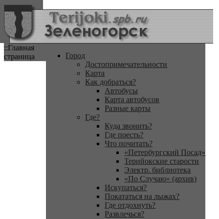
::Главная
Город
страница
Достопримечательности
Карта
Как добраться?
Автобусы
Карта автобусов
Разные карты
Где?
Куда звонить?
Где поесть?
Что почитать?
«Петербургский Посад»
Терийокские старости
Электр. библиотека
«По Случаю» (архив)
Искупаться?
Покататься на лыжах?
Где отдохнуть?
Развлечься?