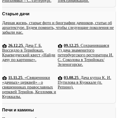
Рийхимяки – С.-Петербург.
электрификации.
Старые дачи
Дачная жизнь, старые фото и биографии дачников, статьи об
архитектуре. Будем помнить, чтобы следующие поколения не
забыли нас.
26.12.25
. Дача Г. Б.
09.12.25
. Сохранившаяся
Воссидло в Терийоках.
(!) дача знаменитого
Краеведческий квест «Найди
петербургского ресторатора И.
дачу по картинке».
С. Соколова в Терийоках/
Зеленогорске.
11.11.25
. «Священники
03.08.25
. Дача купца К. И.
«дачных» церквей» - о
Путилова в Куоккале (п.
священниках православных
Репино).
церквей Терийок, Келломяк и
Куоккалы.
Печи и камины