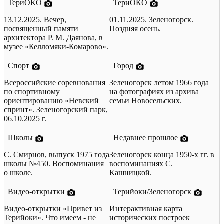
ТериОКО
ТериОКО
13.12.2025. Вечер,
01.11.2025. Зеленогорск.
посвященный памяти
Поздняя осень.
архитектора Р. М. Даянова, в
музее «Келломяки-Комарово».
Спорт
Город
Всероссийские соревнования
Зеленогорск летом 1966 года
по спортивному
на фотографиях из архива
ориентированию «Невский
семьи Новосельских.
спринт». Зеленогорский парк,
06.10.2025 г.
Школы
Недавнее прошлое
С. Смирнов, выпуск 1975 года
Зеленогорск конца 1950-х гг. в
школы №450. Воспоминания
воспоминаниях С.
о школе.
Кашницкой.
Видео-открытки
Терийоки/Зеленогорск
Видео-открытки «Привет из
Интерактивная карта
Терийоки». Что имеем - не
исторических построек