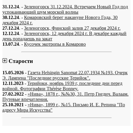
31.12.24
. -
Зеленогорск 31.12.2024. Встречаем Новый Год под
успокаивающий шум морской волны
30.12.24
. -
Комаровский берег накануне Нового Года, 30
декабря 2024 г.
27.12.24
. -
Зеленогорск, Финский залив 27 декабря 2024 г.
12.12.24
. -
Зеленогорск, 12 декабря 2024 г. В декабре каждый
день попадаешь на закат
13.07.24
. -
Кусочек экотропы в Комарово
Старости
15.05.2026
-
Газета Helsingin Sanomat 22.07.1934 №193. Очерк
Э. Лампена "Последние русские Терийок".
12.11.2023
-
Терийоки, ноябрь 1939 г, последние дни перед
войной. Фотографии Thérèse Bonney.
27.02.2022
-
«Нива», 1878 г., №№30, 31. Петр Гнедич. Валаам.
Путевые впечатления.
25.10.2021
-
«Нива», 1899 г., №15. Письмо И. Е. Репина "По
адресу Мира Искусства"
«…когда они спросят нас, что мы делаем, мы ответим: мы вспоминаем.