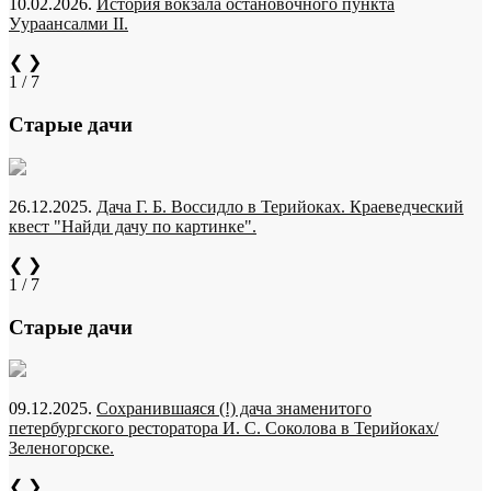
10.02.2026.
История вокзала остановочного пункта
Уураансалми II.
❮
❯
1 / 7
Старые дачи
26.12.2025.
Дача Г. Б. Воссидло в Терийоках. Краеведческий
квест "Найди дачу по картинке".
❮
❯
1 / 7
Старые дачи
09.12.2025.
Сохранившаяся (!) дача знаменитого
петербургского ресторатора И. С. Соколова в Терийоках/
Зеленогорске.
❮
❯