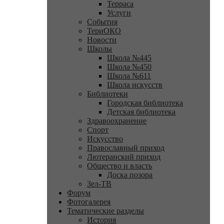
Терраса
Услуги
События
ТериОКО
Новости
Школы
Школа №445
Школа №450
Школа №611
Школа искусств
Библиотеки
Городская библиотека
Детская библиотека
Здравоохранение
Спорт
Искусство
Православный приход
Лютеранский приход
Общество и власть
Доска позора
Зел-ТВ
Форум
Фотогалерея
Тематические разделы
История