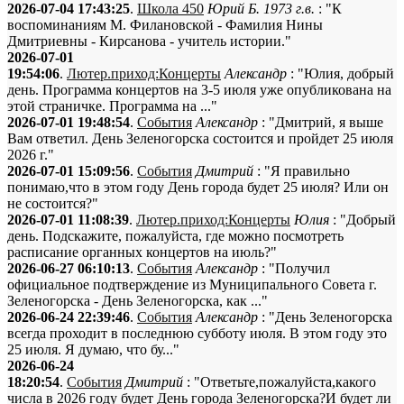
2026-07-04 17:43:25
.
Школа 450
Юрий Б. 1973 г.в.
: "К
воспоминаниям М. Филановской - Фамилия Нины
Дмитриевны - Кирсанова - учитель истории."
2026-07-01
19:54:06
.
Лютер.приход:Концерты
Александр
: "Юлия, добрый
день. Программа концертов на 3-5 июля уже опубликована на
этой страничке. Программа на ..."
2026-07-01 19:48:54
.
События
Александр
: "Дмитрий, я выше
Вам ответил. День Зеленогорска состоится и пройдет 25 июля
2026 г."
2026-07-01 15:09:56
.
События
Дмитрий
: "Я правильно
понимаю,что в этом году День города будет 25 июля? Или он
не состоится?"
2026-07-01 11:08:39
.
Лютер.приход:Концерты
Юлия
: "Добрый
день. Подскажите, пожалуйста, где можно посмотреть
расписание органных концертов на июль?"
2026-06-27 06:10:13
.
События
Александр
: "Получил
официальное подтверждение из Муниципального Совета г.
Зеленогорска - День Зеленогорска, как ..."
2026-06-24 22:39:46
.
События
Александр
: "День Зеленогорска
всегда проходит в последнюю субботу июля. В этом году это
25 июля. Я думаю, что бу..."
2026-06-24
18:20:54
.
События
Дмитрий
: "Ответьте,пожалуйста,какого
числа в 2026 году будет День города Зеленогорска?И будет ли