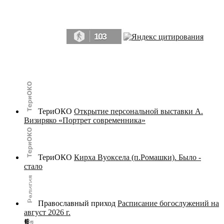
Да, мы память человечества, и поэтому мы в конце концов непременно
победим.» ― Рэй Брэдбери, 451° по Фаренгейту
103
© terijoki.spb.ru | terijoki.org 2000-2026 Использование материалов сайта в коммерческих целях без
письменного разрешения
администрации сайта
не допускается.
ТериОКО
Открытие персональной выставки А.
Визиряко «Портрет современника»
ТериОКО
Кирха Вуоксела (п.Ромашки). Было -
стало
Православный приход
Расписание богослужений на
август 2026 г.