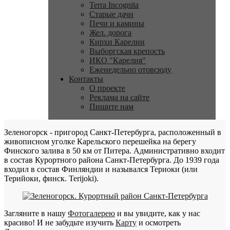
Terra Incognita
Старые дачи
Печи и камины
Жел. дорога
Кирхи Карелии
Выборгская крепость
ИКО "Карелия"
Еженедельно отовсюду
Контакты
О проекте
Реклама на сайте
Пишите нам
Зеленогорск - пригород Санкт-Петербурга, расположенный в
живописном уголке Карельского перешейка на берегу
Финского залива в 50 км от Питера. Административно входит
в состав Курортного района Санкт-Петербурга. До 1939 года
входил в состав Финляндии и назывался Териоки (или
Терийоки, финск. Terijoki).
Загляните в нашу
Фотогалерею
и вы увидите, как у нас
красиво! И не забудьте изучить
Карту
и осмотреть