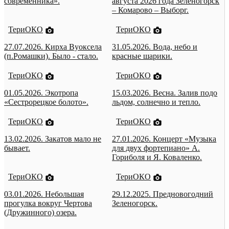
современника».
августа 2026 года Зеленогорск
– Комарово – Выборг.
ТериОКО
ТериОКО
27.07.2026. Кирха Вуоксела
31.05.2026. Вода, небо и
(п.Ромашки). Было - стало.
красные шарики.
ТериОКО
ТериОКО
01.05.2026. Экотропа
15.03.2026. Весна. Залив подо
«Сестрорецкое болото».
льдом, солнечно и тепло.
ТериОКО
ТериОКО
13.02.2026. Закатов мало не
27.01.2026. Концерт «Музыка
бывает.
для двух фортепиано» А.
Гориболя и Я. Коваленко.
ТериОКО
ТериОКО
03.01.2026. Небольшая
29.12.2025. Предновогодний
прогулка вокруг Чертова
Зеленогорск.
(Дружинного) озера.