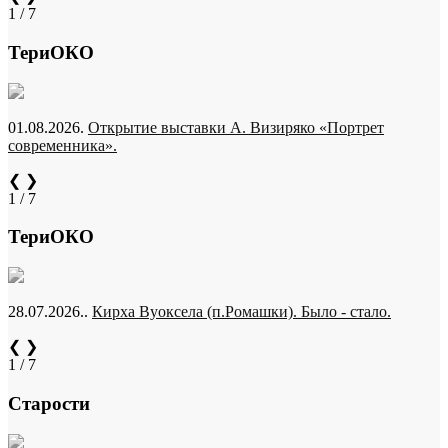
1 / 7
ТериОКО
01.08.2026.
Открытие выставки А. Визиряко «Портрет
современника».
❮
❯
1 / 7
ТериОКО
28.07.2026..
Кирха Вуоксела (п.Ромашки). Было - стало.
❮
❯
1 / 7
Старости