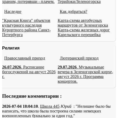
храним, потерявши - плачем.
Терийоки/Зеленогорска
Наследие
Как добраться?
"Красная Книга" объектов
Карта-схема автобусных
культурного наследия
маршрутов от Зеленогорска
Курортного района Санкт-
Карта-схема железных дорог
Петербурга
Карельского перешейка
Религия
Православный приход
Лютеранский приход
26.07.2026
. Расписание
29.07.2026
. Музыкальные
богослужений на август 2026
вечера в Зеленогорской кирхе,
г.
август 2026 г. Программа
концертов.
Последние комментарии :
2026-07-04 18:04:10
.
Школа 445
Юрий
: "Нелишне было бы
написать, что школа была построена силами немецких
военнопленных буквально за один год."