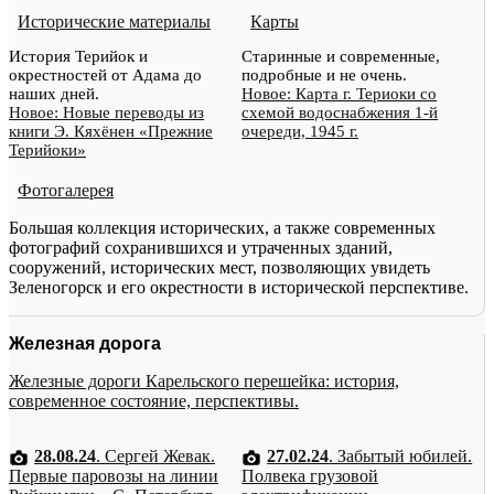
Исторические материалы
Карты
История Терийок и
Старинные и современные,
окрестностей от Адама до
подробные и не очень.
наших дней.
Новое: Карта г. Териоки со
Новое: Новые переводы из
схемой водоснабжения 1-й
книги Э. Кяхёнен «Прежние
очереди, 1945 г.
Терийоки»
Фотогалерея
Большая коллекция исторических, а также современных
фотографий сохранившихся и утраченных зданий,
сооружений, исторических мест, позволяющих увидеть
Зеленогорск и его окрестности в исторической перспективе.
Железная дорога
Железные дороги Карельского перешейка: история,
современное состояние, перспективы.
28.08.24
. Сергей Жевак.
27.02.24
. Забытый юбилей.
Первые паровозы на линии
Полвека грузовой