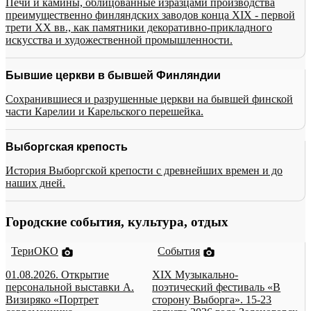
Печи и камины, облицованные изразцами производства
преимущественно финляндских заводов конца XIX - первой
трети XX вв., как памятники декоративно-прикладного
искусства и художественной промышленности.
Бывшие церкви в бывшей Финляндии
Сохранившиеся и разрушенные церкви на бывшей финской
части Карелии и Карельского перешейка.
Выборгская крепость
История Выборгской крепости с древнейших времен и до
наших дней.
Городские события, культура, отдых
ТериОКО
События
01.08.2026. Открытие
XIX Музыкально-
персональной выставки А.
поэтический фестиваль «В
Визиряко «Портрет
сторону Выборга». 15-23