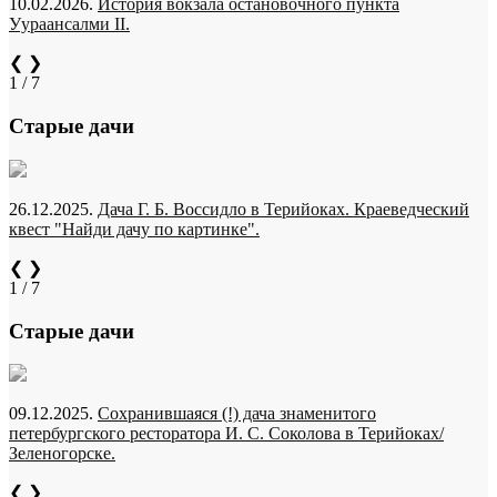
10.02.2026.
История вокзала остановочного пункта
Уураансалми II.
❮
❯
1 / 7
Старые дачи
26.12.2025.
Дача Г. Б. Воссидло в Терийоках. Краеведческий
квест "Найди дачу по картинке".
❮
❯
1 / 7
Старые дачи
09.12.2025.
Сохранившаяся (!) дача знаменитого
петербургского ресторатора И. С. Соколова в Терийоках/
Зеленогорске.
❮
❯