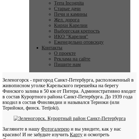
Terra Incognita
Старые дачи
Печи и камины
Жел. дорога
Кирхи Карелии
Выборгская крепость
ИКО "Карелия"
Еженедельно отовсюду
Контакты
О проекте
Реклама на сайте
Пишите нам
Зеленогорск - пригород Санкт-Петербурга, расположенный в
живописном уголке Карельского перешейка на берегу
Финского залива в 50 км от Питера. Административно входит
в состав Курортного района Санкт-Петербурга. До 1939 года
входил в состав Финляндии и назывался Териоки (или
Терийоки, финск. Terijoki).
Загляните в нашу
Фотогалерею
и вы увидите, как у нас
красиво! И не забудьте изучить
Карту
и осмотреть