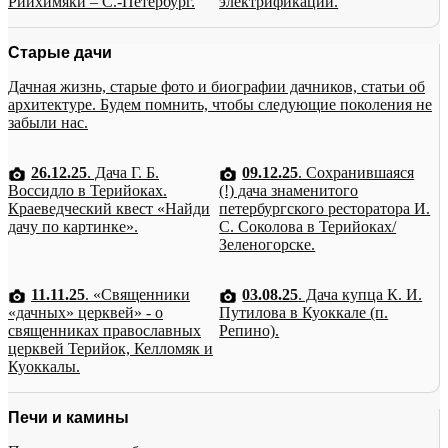
Рийхимяки – С.-Петербург.
электрификации.
Старые дачи
Дачная жизнь, старые фото и биографии дачников, статьи об
архитектуре. Будем помнить, чтобы следующие поколения не
забыли нас.
26.12.25
. Дача Г. Б.
09.12.25
. Сохранившаяся
Воссидло в Терийоках.
(!) дача знаменитого
Краеведческий квест «Найди
петербургского ресторатора И.
дачу по картинке».
С. Соколова в Терийоках/
Зеленогорске.
11.11.25
. «Священники
03.08.25
. Дача купца К. И.
«дачных» церквей» - о
Путилова в Куоккале (п.
священниках православных
Репино).
церквей Терийок, Келломяк и
Куоккалы.
Печи и камины