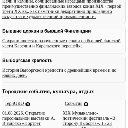
Печи и камины, облицованные изразцами производства
преимущественно финляндских заводов конца XIX - первой
трети XX вв., как памятники декоративно-прикладного
искусства и художественной промышленности.
Бывшие церкви в бывшей Финляндии
Сохранившиеся и разрушенные церкви на бывшей финской
части Карелии и Карельского перешейка.
Выборгская крепость
История Выборгской крепости с древнейших времен и до
наших дней.
Городские события, культура, отдых
ТериОКО
События
01.08.2026. Открытие
XIX Музыкально-
персональной выставки А.
поэтический фестиваль «В
Визиряко «Портрет
сторону Выборга». 15-23