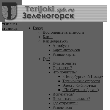
::Главная
Город
страница
Достопримечательности
Карта
Как добраться?
Автобусы
Карта автобусов
Разные карты
Где?
Куда звонить?
Где поесть?
Что почитать?
«Петербургский Посад»
Терийокские старости
Электр. библиотека
«По Случаю» (архив)
Искупаться?
Покататься на лыжах?
Где отдохнуть?
Развлечься?