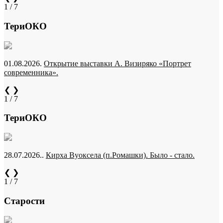
1 / 7
ТериОКО
01.08.2026.
Открытие выставки А. Визиряко «Портрет
современника».
❮
❯
1 / 7
ТериОКО
28.07.2026..
Кирха Вуоксела (п.Ромашки). Было - стало.
❮
❯
1 / 7
Старости