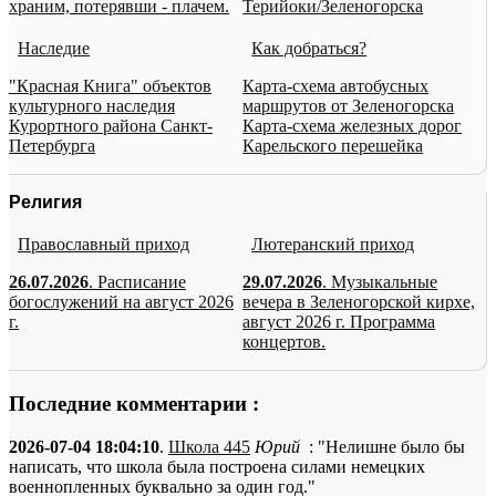
храним, потерявши - плачем.
Терийоки/Зеленогорска
Наследие
Как добраться?
"Красная Книга" объектов
Карта-схема автобусных
культурного наследия
маршрутов от Зеленогорска
Курортного района Санкт-
Карта-схема железных дорог
Петербурга
Карельского перешейка
Религия
Православный приход
Лютеранский приход
26.07.2026
. Расписание
29.07.2026
. Музыкальные
богослужений на август 2026
вечера в Зеленогорской кирхе,
г.
август 2026 г. Программа
концертов.
Последние комментарии :
2026-07-04 18:04:10
.
Школа 445
Юрий
: "Нелишне было бы
написать, что школа была построена силами немецких
военнопленных буквально за один год."