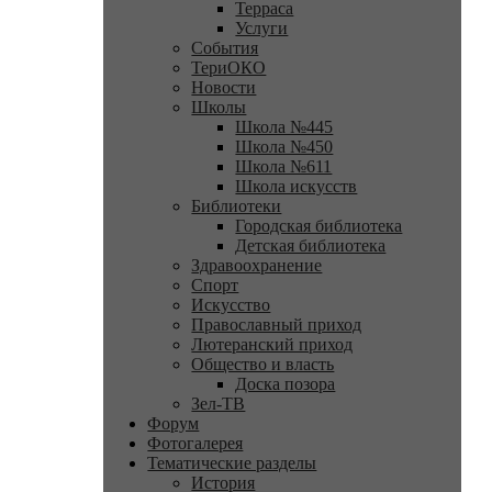
Терраса
Услуги
События
ТериОКО
Новости
Школы
Школа №445
Школа №450
Школа №611
Школа искусств
Библиотеки
Городская библиотека
Детская библиотека
Здравоохранение
Спорт
Искусство
Православный приход
Лютеранский приход
Общество и власть
Доска позора
Зел-ТВ
Форум
Фотогалерея
Тематические разделы
История