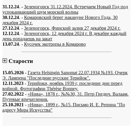
31.12.24
. -
Зеленогорск 31.12.2024. Встречаем Новый Год под
успокаивающий шум морской волны
30.12.24
. -
Комаровский берег накануне Нового Года, 30
декабря 2024 г.
27.12.24
. -
Зеленогорск, Финский залив 27 декабря 2024 г.
12.12.24
. -
Зеленогорск, 12 декабря 2024 г. В декабре каждый
день попадаешь на закат
13.07.24
. -
Кусочек экотропы в Комарово
Старости
15.05.2026
-
Газета Helsingin Sanomat 22.07.1934 №193. Очерк
Э. Лампена "Последние русские Терийок".
12.11.2023
-
Терийоки, ноябрь 1939 г, последние дни перед
войной. Фотографии Thérèse Bonney.
27.02.2022
-
«Нива», 1878 г., №№30, 31. Петр Гнедич. Валаам.
Путевые впечатления.
25.10.2021
-
«Нива», 1899 г., №15. Письмо И. Е. Репина "По
адресу Мира Искусства"
«…когда они спросят нас, что мы делаем, мы ответим: мы вспоминаем.