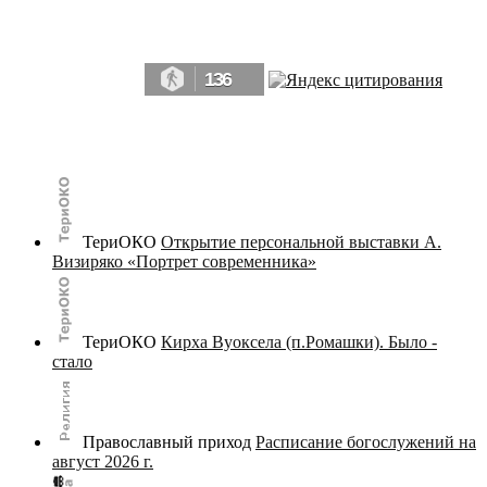
Да, мы память человечества, и поэтому мы в конце концов непременно
победим.» ― Рэй Брэдбери, 451° по Фаренгейту
136
© terijoki.spb.ru | terijoki.org 2000-2026 Использование материалов сайта в коммерческих целях без
письменного разрешения
администрации сайта
не допускается.
ТериОКО
Открытие персональной выставки А.
Визиряко «Портрет современника»
ТериОКО
Кирха Вуоксела (п.Ромашки). Было -
стало
Православный приход
Расписание богослужений на
август 2026 г.