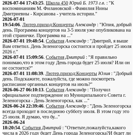
2026-07-04 17:43:25
.
Школа 450
Юрий Б. 1973 г.в.
: "К
воспоминаниям М. Филановской - Фамилия Нины
Дмитриевны - Кирсанова - учитель истории."
2026-07-01
19:54:06
.
Лютер.приход:Концерты
Александр
: "Юлия, добрый
день. Программа концертов на 3-5 июля уже опубликована на
этой страничке. Программа на ..."
2026-07-01 19:48:54
.
События
Александр
: "Дмитрий, я выше
Вам ответил. День Зеленогорска состоится и пройдет 25 июля
2026 г."
2026-07-01 15:09:56
.
События
Дмитрий
: "Я правильно
понимаю,что в этом году День города будет 25 июля? Или он
не состоится?"
2026-07-01 11:08:39
.
Лютер.приход:Концерты
Юлия
: "Добрый
день. Подскажите, пожалуйста, где можно посмотреть
расписание органных концертов на июль?"
2026-06-27 06:10:13
.
События
Александр
: "Получил
официальное подтверждение из Муниципального Совета г.
Зеленогорска - День Зеленогорска, как ..."
2026-06-24 22:39:46
.
События
Александр
: "День Зеленогорска
всегда проходит в последнюю субботу июля. В этом году это
25 июля. Я думаю, что бу..."
2026-06-24
18:20:54
.
События
Дмитрий
: "Ответьте,пожалуйста,какого
числа в 2026 году будет День города Зеленогорска?И будет ли