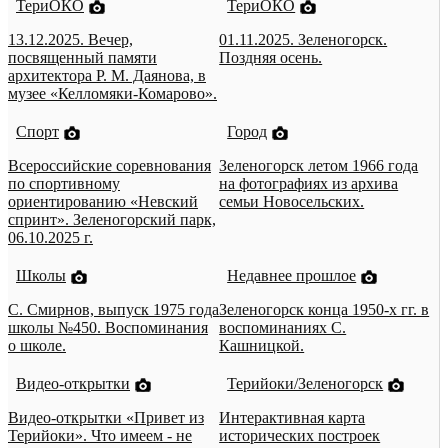
ТериОКО
ТериОКО
13.12.2025. Вечер,
01.11.2025. Зеленогорск.
посвященный памяти
Поздняя осень.
архитектора Р. М. Даянова, в
музее «Келломяки-Комарово».
Спорт
Город
Всероссийские соревнования
Зеленогорск летом 1966 года
по спортивному
на фотографиях из архива
ориентированию «Невский
семьи Новосельских.
спринт». Зеленогорский парк,
06.10.2025 г.
Школы
Недавнее прошлое
С. Смирнов, выпуск 1975 года
Зеленогорск конца 1950-х гг. в
школы №450. Воспоминания
воспоминаниях С.
о школе.
Кашницкой.
Видео-открытки
Терийоки/Зеленогорск
Видео-открытки «Привет из
Интерактивная карта
Терийоки». Что имеем - не
исторических построек