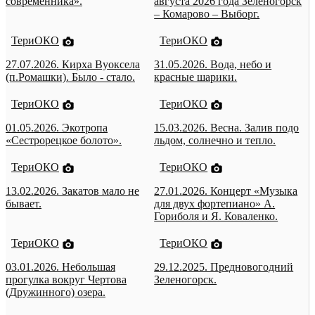
современника».
августа 2026 года Зеленогорск
– Комарово – Выборг.
ТериОКО
ТериОКО
27.07.2026. Кирха Вуоксела
31.05.2026. Вода, небо и
(п.Ромашки). Было - стало.
красные шарики.
ТериОКО
ТериОКО
01.05.2026. Экотропа
15.03.2026. Весна. Залив подо
«Сестрорецкое болото».
льдом, солнечно и тепло.
ТериОКО
ТериОКО
13.02.2026. Закатов мало не
27.01.2026. Концерт «Музыка
бывает.
для двух фортепиано» А.
Гориболя и Я. Коваленко.
ТериОКО
ТериОКО
03.01.2026. Небольшая
29.12.2025. Предновогодний
прогулка вокруг Чертова
Зеленогорск.
(Дружинного) озера.