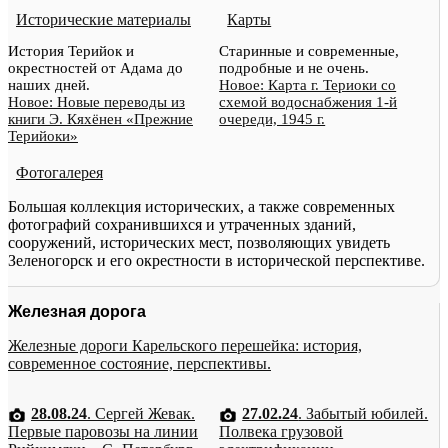
Исторические материалы
Карты
История Терийок и
Старинные и современные,
окрестностей от Адама до
подробные и не очень.
наших дней.
Новое: Карта г. Териоки со
Новое: Новые переводы из
схемой водоснабжения 1-й
книги Э. Кяхёнен «Прежние
очереди, 1945 г.
Терийоки»
Фотогалерея
Большая коллекция исторических, а также современных
фотографий сохранившихся и утраченных зданий,
сооружений, исторических мест, позволяющих увидеть
Зеленогорск и его окрестности в исторической перспективе.
Железная дорога
Железные дороги Карельского перешейка: история,
современное состояние, перспективы.
28.08.24
. Сергей Жевак.
27.02.24
. Забытый юбилей.
Первые паровозы на линии
Полвека грузовой