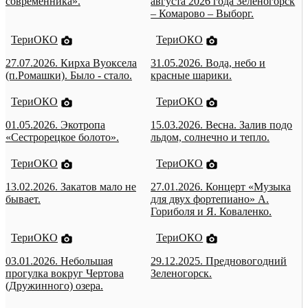
современника».
августа 2026 года Зеленогорск
– Комарово – Выборг.
ТериОКО
ТериОКО
27.07.2026. Кирха Вуоксела
31.05.2026. Вода, небо и
(п.Ромашки). Было - стало.
красные шарики.
ТериОКО
ТериОКО
01.05.2026. Экотропа
15.03.2026. Весна. Залив подо
«Сестрорецкое болото».
льдом, солнечно и тепло.
ТериОКО
ТериОКО
13.02.2026. Закатов мало не
27.01.2026. Концерт «Музыка
бывает.
для двух фортепиано» А.
Гориболя и Я. Коваленко.
ТериОКО
ТериОКО
03.01.2026. Небольшая
29.12.2025. Предновогодний
прогулка вокруг Чертова
Зеленогорск.
(Дружинного) озера.