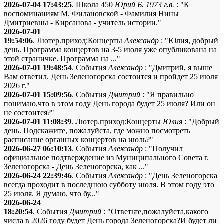
2026-07-04 17:43:25
.
Школа 450
Юрий Б. 1973 г.в.
: "К
воспоминаниям М. Филановской - Фамилия Нины
Дмитриевны - Кирсанова - учитель истории."
2026-07-01
19:54:06
.
Лютер.приход:Концерты
Александр
: "Юлия, добрый
день. Программа концертов на 3-5 июля уже опубликована на
этой страничке. Программа на ..."
2026-07-01 19:48:54
.
События
Александр
: "Дмитрий, я выше
Вам ответил. День Зеленогорска состоится и пройдет 25 июля
2026 г."
2026-07-01 15:09:56
.
События
Дмитрий
: "Я правильно
понимаю,что в этом году День города будет 25 июля? Или он
не состоится?"
2026-07-01 11:08:39
.
Лютер.приход:Концерты
Юлия
: "Добрый
день. Подскажите, пожалуйста, где можно посмотреть
расписание органных концертов на июль?"
2026-06-27 06:10:13
.
События
Александр
: "Получил
официальное подтверждение из Муниципального Совета г.
Зеленогорска - День Зеленогорска, как ..."
2026-06-24 22:39:46
.
События
Александр
: "День Зеленогорска
всегда проходит в последнюю субботу июля. В этом году это
25 июля. Я думаю, что бу..."
2026-06-24
18:20:54
.
События
Дмитрий
: "Ответьте,пожалуйста,какого
числа в 2026 году будет День города Зеленогорска?И будет ли