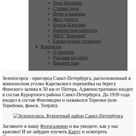
Terra Incognita
Старые дачи
Печи и камины
Жел. дорога
Кирхи Карелии
Выборгская крепость
ИКО "Карелия"
Еженедельно отовсюду
Контакты
О проекте
Реклама на сайте
Пишите нам
Зеленогорск - пригород Санкт-Петербурга, расположенный в
живописном уголке Карельского перешейка на берегу
Финского залива в 50 км от Питера. Административно входит
в состав Курортного района Санкт-Петербурга. До 1939 года
входил в состав Финляндии и назывался Териоки (или
Терийоки, финск. Terijoki).
Загляните в нашу
Фотогалерею
и вы увидите, как у нас
красиво! И не забудьте изучить
Карту
и осмотреть