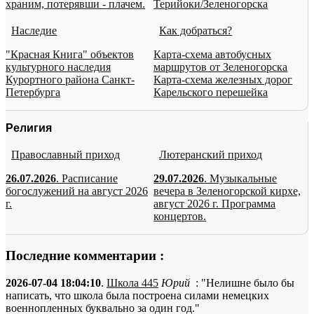
храним, потерявши - плачем.
Терийоки/Зеленогорска
Наследие
Как добраться?
"Красная Книга" объектов
Карта-схема автобусных
культурного наследия
маршрутов от Зеленогорска
Курортного района Санкт-
Карта-схема железных дорог
Петербурга
Карельского перешейка
Религия
Православный приход
Лютеранский приход
26.07.2026
. Расписание
29.07.2026
. Музыкальные
богослужений на август 2026
вечера в Зеленогорской кирхе,
г.
август 2026 г. Программа
концертов.
Последние комментарии :
2026-07-04 18:04:10
.
Школа 445
Юрий
: "Нелишне было бы
написать, что школа была построена силами немецких
военнопленных буквально за один год."