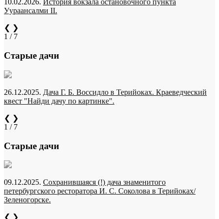
10.02.2026.
История вокзала остановочного пункта
Уураансалми II.
❮
❯
1 / 7
Старые дачи
26.12.2025.
Дача Г. Б. Воссидло в Терийоках. Краеведческий
квест "Найди дачу по картинке".
❮
❯
1 / 7
Старые дачи
09.12.2025.
Сохранившаяся (!) дача знаменитого
петербургского ресторатора И. С. Соколова в Терийоках/
Зеленогорске.
❮
❯