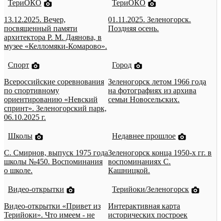
ТериОКО
ТериОКО
13.12.2025. Вечер,
01.11.2025. Зеленогорск.
посвященный памяти
Поздняя осень.
архитектора Р. М. Даянова, в
музее «Келломяки-Комарово».
Спорт
Город
Всероссийские соревнования
Зеленогорск летом 1966 года
по спортивному
на фотографиях из архива
ориентированию «Невский
семьи Новосельских.
спринт». Зеленогорский парк,
06.10.2025 г.
Школы
Недавнее прошлое
С. Смирнов, выпуск 1975 года
Зеленогорск конца 1950-х гг. в
школы №450. Воспоминания
воспоминаниях С.
о школе.
Кашницкой.
Видео-открытки
Терийоки/Зеленогорск
Видео-открытки «Привет из
Интерактивная карта
Терийоки». Что имеем - не
исторических построек