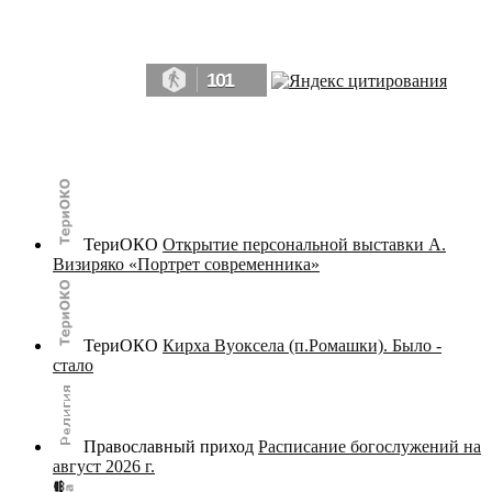
Да, мы память человечества, и поэтому мы в конце концов непременно
победим.» ― Рэй Брэдбери, 451° по Фаренгейту
101
© terijoki.spb.ru | terijoki.org 2000-2026 Использование материалов сайта в коммерческих целях без
письменного разрешения
администрации сайта
не допускается.
ТериОКО
Открытие персональной выставки А.
Визиряко «Портрет современника»
ТериОКО
Кирха Вуоксела (п.Ромашки). Было -
стало
Православный приход
Расписание богослужений на
август 2026 г.