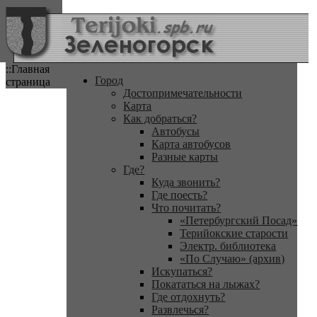
::Главная
Город
страница
Достопримечательности
Карта
Как добраться?
Автобусы
Карта автобусов
Разные карты
Где?
Куда звонить?
Где поесть?
Что почитать?
«Петербургский Посад»
Терийокские старости
Электр. библиотека
«По Случаю» (архив)
Искупаться?
Покататься на лыжах?
Где отдохнуть?
Развлечься?