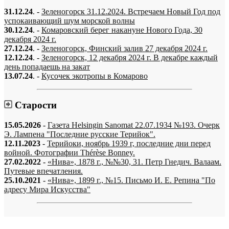
31.12.24
. -
Зеленогорск 31.12.2024. Встречаем Новый Год под
успокаивающий шум морской волны
30.12.24
. -
Комаровский берег накануне Нового Года, 30
декабря 2024 г.
27.12.24
. -
Зеленогорск, Финский залив 27 декабря 2024 г.
12.12.24
. -
Зеленогорск, 12 декабря 2024 г. В декабре каждый
день попадаешь на закат
13.07.24
. -
Кусочек экотропы в Комарово
Старости
15.05.2026
-
Газета Helsingin Sanomat 22.07.1934 №193. Очерк
Э. Лампена "Последние русские Терийок".
12.11.2023
-
Терийоки, ноябрь 1939 г, последние дни перед
войной. Фотографии Thérèse Bonney.
27.02.2022
-
«Нива», 1878 г., №№30, 31. Петр Гнедич. Валаам.
Путевые впечатления.
25.10.2021
-
«Нива», 1899 г., №15. Письмо И. Е. Репина "По
адресу Мира Искусства"
«…когда они спросят нас, что мы делаем, мы ответим: мы вспоминаем.