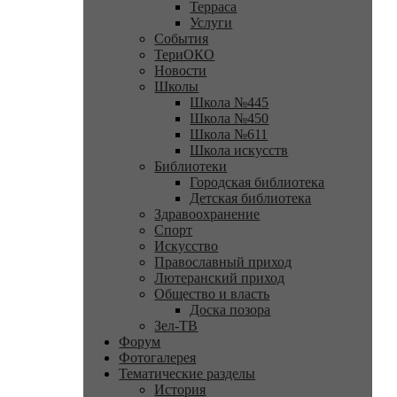
Терраса
Услуги
События
ТериОКО
Новости
Школы
Школа №445
Школа №450
Школа №611
Школа искусств
Библиотеки
Городская библиотека
Детская библиотека
Здравоохранение
Спорт
Искусство
Православный приход
Лютеранский приход
Общество и власть
Доска позора
Зел-ТВ
Форум
Фотогалерея
Тематические разделы
История