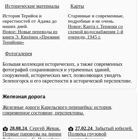
Исторические материалы
Карты
История Терийок и
Старинные и современные,
окрестностей от Адама до
подробные и не очень.
наших дней.
Новое: Карта г. Териоки со
Новое: Новые переводы из
схемой водоснабжения 1-й
книги Э. Кяхёнен «Прежние
очереди, 1945 г.
Терийоки»
Фотогалерея
Большая коллекция исторических, а также современных
фотографий сохранившихся и утраченных зданий,
сооружений, исторических мест, позволяющих увидеть
Зеленогорск и его окрестности в исторической перспективе.
Железная дорога
Железные дороги Карельского перешейка: история,
современное состояние, перспективы.
28.08.24
. Сергей Жевак.
27.02.24
. Забытый юбилей.
Первые паровозы на линии
Полвека грузовой