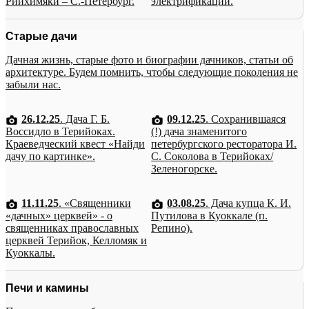
Рийхимяки – С.-Петербург.
электрификации.
Старые дачи
Дачная жизнь, старые фото и биографии дачников, статьи об
архитектуре. Будем помнить, чтобы следующие поколения не
забыли нас.
26.12.25
. Дача Г. Б.
09.12.25
. Сохранившаяся
Воссидло в Терийоках.
(!) дача знаменитого
Краеведческий квест «Найди
петербургского ресторатора И.
дачу по картинке».
С. Соколова в Терийоках/
Зеленогорске.
11.11.25
. «Священники
03.08.25
. Дача купца К. И.
«дачных» церквей» - о
Путилова в Куоккале (п.
священниках православных
Репино).
церквей Терийок, Келломяк и
Куоккалы.
Печи и камины