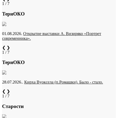
1 / 7
ТериОКО
01.08.2026.
Открытие выставки А. Визиряко «Портрет
современника».
❮
❯
1 / 7
ТериОКО
28.07.2026..
Кирха Вуоксела (п.Ромашки). Было - стало.
❮
❯
1 / 7
Старости