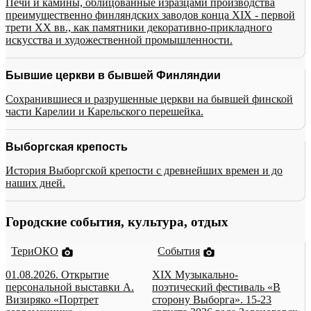
Печи и камины, облицованные изразцами производства
преимущественно финляндских заводов конца XIX - первой
трети XX вв., как памятники декоративно-прикладного
искусства и художественной промышленности.
Бывшие церкви в бывшей Финляндии
Сохранившиеся и разрушенные церкви на бывшей финской
части Карелии и Карельского перешейка.
Выборгская крепость
История Выборгской крепости с древнейших времен и до
наших дней.
Городские события, культура, отдых
ТериОКО
События
01.08.2026. Открытие
XIX Музыкально-
персональной выставки А.
поэтический фестиваль «В
Визиряко «Портрет
сторону Выборга». 15-23