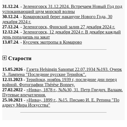
31.12.24
. -
Зеленогорск 31.12.2024. Встречаем Новый Год под
успокаивающий шум морской волны
30.12.24
. -
Комаровский берег накануне Нового Года, 30
декабря 2024 г.
27.12.24
. -
Зеленогорск, Финский залив 27 декабря 2024 г.
12.12.24
. -
Зеленогорск, 12 декабря 2024 г. В декабре каждый
день попадаешь на закат
13.07.24
. -
Кусочек экотропы в Комарово
Старости
15.05.2026
-
Газета Helsingin Sanomat 22.07.1934 №193. Очерк
Э. Лампена "Последние русские Терийок".
12.11.2023
-
Терийоки, ноябрь 1939 г, последние дни перед
войной. Фотографии Thérèse Bonney.
27.02.2022
-
«Нива», 1878 г., №№30, 31. Петр Гнедич. Валаам.
Путевые впечатления.
25.10.2021
-
«Нива», 1899 г., №15. Письмо И. Е. Репина "По
адресу Мира Искусства"
«…когда они спросят нас, что мы делаем, мы ответим: мы вспоминаем.