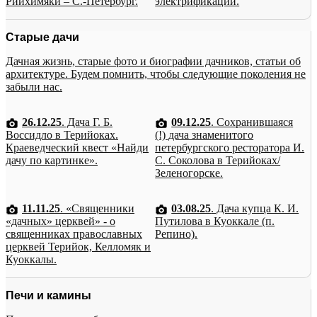
Рийхимяки – С.-Петербург.
электрификации.
Старые дачи
Дачная жизнь, старые фото и биографии дачников, статьи об
архитектуре. Будем помнить, чтобы следующие поколения не
забыли нас.
26.12.25
. Дача Г. Б.
09.12.25
. Сохранившаяся
Воссидло в Терийоках.
(!) дача знаменитого
Краеведческий квест «Найди
петербургского ресторатора И.
дачу по картинке».
С. Соколова в Терийоках/
Зеленогорске.
11.11.25
. «Священники
03.08.25
. Дача купца К. И.
«дачных» церквей» - о
Путилова в Куоккале (п.
священниках православных
Репино).
церквей Терийок, Келломяк и
Куоккалы.
Печи и камины