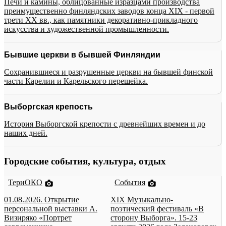
Печи и камины, облицованные изразцами производства
преимущественно финляндских заводов конца XIX - первой
трети XX вв., как памятники декоративно-прикладного
искусства и художественной промышленности.
Бывшие церкви в бывшей Финляндии
Сохранившиеся и разрушенные церкви на бывшей финской
части Карелии и Карельского перешейка.
Выборгская крепость
История Выборгской крепости с древнейших времен и до
наших дней.
Городские события, культура, отдых
ТериОКО
События
01.08.2026. Открытие
XIX Музыкально-
персональной выставки А.
поэтический фестиваль «В
Визиряко «Портрет
сторону Выборга». 15-23