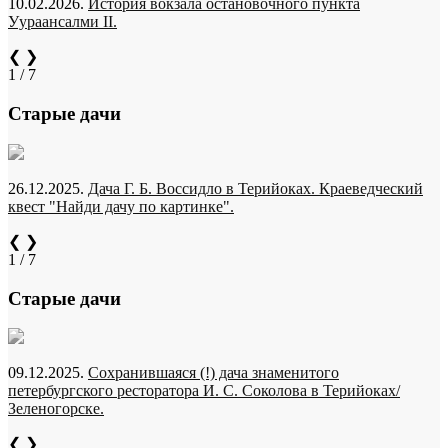
10.02.2026.
История вокзала остановочного пункта
Уураансалми II.
❮
❯
1 / 7
Старые дачи
26.12.2025.
Дача Г. Б. Воссидло в Терийоках. Краеведческий
квест "Найди дачу по картинке".
❮
❯
1 / 7
Старые дачи
09.12.2025.
Сохранившаяся (!) дача знаменитого
петербургского ресторатора И. С. Соколова в Терийоках/
Зеленогорске.
❮
❯