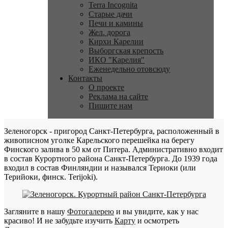
Terra Incognita
Старые дачи
Печи и камины
Жел. дорога
Кирхи Карелии
Выборгская крепость
ИКО "Карелия"
Еженедельно отовсюду
Контакты
О проекте
Реклама на сайте
Пишите нам
Зеленогорск - пригород Санкт-Петербурга, расположенный в
живописном уголке Карельского перешейка на берегу
Финского залива в 50 км от Питера. Административно входит
в состав Курортного района Санкт-Петербурга. До 1939 года
входил в состав Финляндии и назывался Териоки (или
Терийоки, финск. Terijoki).
Загляните в нашу
Фотогалерею
и вы увидите, как у нас
красиво! И не забудьте изучить
Карту
и осмотреть