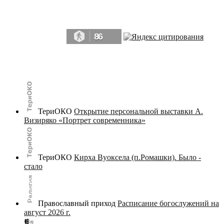
Да, мы память человечества, и поэтому мы в конце концов непременно
победим.» ― Рэй Брэдбери, 451° по Фаренгейту
86
© terijoki.spb.ru | terijoki.org 2000-2026 Использование материалов сайта в коммерческих целях без
письменного разрешения
администрации сайта
не допускается.
ТериОКО
Открытие персональной выставки А.
Визиряко «Портрет современника»
ТериОКО
Кирха Вуоксела (п.Ромашки). Было -
стало
Православный приход
Расписание богослужений на
август 2026 г.