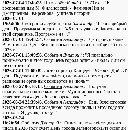
2026-07-04 17:43:25
.
Школа 450
Юрий Б. 1973 г.в.
: "К
воспоминаниям М. Филановской - Фамилия Нины
Дмитриевны - Кирсанова - учитель истории."
2026-07-01
19:54:06
.
Лютер.приход:Концерты
Александр
: "Юлия, добрый
день. Программа концертов на 3-5 июля уже опубликована на
этой страничке. Программа на ..."
2026-07-01 19:48:54
.
События
Александр
: "Дмитрий, я выше
Вам ответил. День Зеленогорска состоится и пройдет 25 июля
2026 г."
2026-07-01 15:09:56
.
События
Дмитрий
: "Я правильно
понимаю,что в этом году День города будет 25 июля? Или он
не состоится?"
2026-07-01 11:08:39
.
Лютер.приход:Концерты
Юлия
: "Добрый
день. Подскажите, пожалуйста, где можно посмотреть
расписание органных концертов на июль?"
2026-06-27 06:10:13
.
События
Александр
: "Получил
официальное подтверждение из Муниципального Совета г.
Зеленогорска - День Зеленогорска, как ..."
2026-06-24 22:39:46
.
События
Александр
: "День Зеленогорска
всегда проходит в последнюю субботу июля. В этом году это
25 июля. Я думаю, что бу..."
2026-06-24
18:20:54
.
События
Дмитрий
: "Ответьте,пожалуйста,какого
числа в 2026 году будет День города Зеленогорска?И будет ли