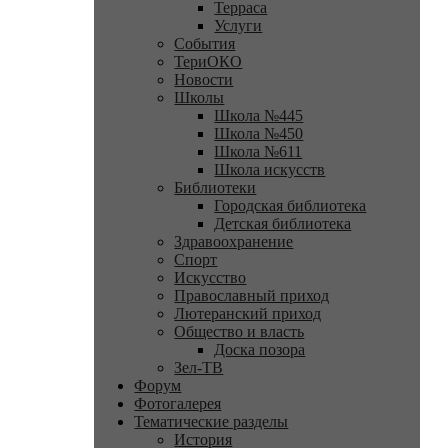
Терраса
Услуги
События
ТериОКО
Новости
Школы
Школа №445
Школа №450
Школа №611
Школа искусств
Библиотеки
Городская библиотека
Детская библиотека
Здравоохранение
Спорт
Искусство
Православный приход
Лютеранский приход
Общество и власть
Доска позора
Зел-ТВ
Форум
Фотогалерея
Тематические разделы
История