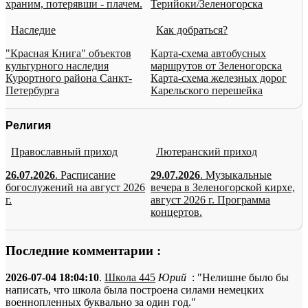
храним, потерявши - плачем.
Терийоки/Зеленогорска
Наследие
Как добраться?
"Красная Книга" объектов
Карта-схема автобусных
культурного наследия
маршрутов от Зеленогорска
Курортного района Санкт-
Карта-схема железных дорог
Петербурга
Карельского перешейка
Религия
Православный приход
Лютеранский приход
26.07.2026
. Расписание
29.07.2026
. Музыкальные
богослужений на август 2026
вечера в Зеленогорской кирхе,
г.
август 2026 г. Программа
концертов.
Последние комментарии :
2026-07-04 18:04:10
.
Школа 445
Юрий
: "Нелишне было бы
написать, что школа была построена силами немецких
военнопленных буквально за один год."