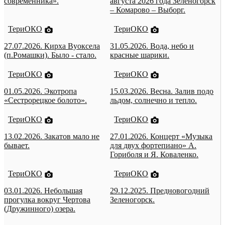
современника».
августа 2026 года Зеленогорск
– Комарово – Выборг.
ТериОКО
ТериОКО
27.07.2026. Кирха Вуоксела
31.05.2026. Вода, небо и
(п.Ромашки). Было - стало.
красные шарики.
ТериОКО
ТериОКО
01.05.2026. Экотропа
15.03.2026. Весна. Залив подо
«Сестрорецкое болото».
льдом, солнечно и тепло.
ТериОКО
ТериОКО
13.02.2026. Закатов мало не
27.01.2026. Концерт «Музыка
бывает.
для двух фортепиано» А.
Гориболя и Я. Коваленко.
ТериОКО
ТериОКО
03.01.2026. Небольшая
29.12.2025. Предновогодний
прогулка вокруг Чертова
Зеленогорск.
(Дружинного) озера.