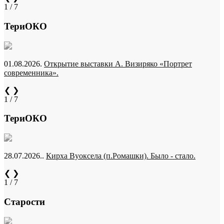
1 / 7
ТериОКО
01.08.2026.
Открытие выставки А. Визиряко «Портрет
современника».
❮
❯
1 / 7
ТериОКО
28.07.2026..
Кирха Вуоксела (п.Ромашки). Было - стало.
❮
❯
1 / 7
Старости