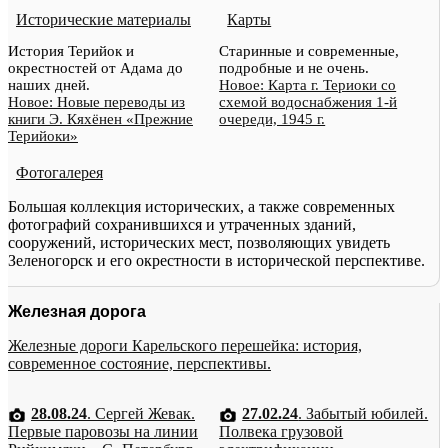
Исторические материалы
Карты
История Терийок и
Старинные и современные,
окрестностей от Адама до
подробные и не очень.
наших дней.
Новое: Карта г. Териоки со
Новое: Новые переводы из
схемой водоснабжения 1-й
книги Э. Кяхёнен «Прежние
очереди, 1945 г.
Терийоки»
Фотогалерея
Большая коллекция исторических, а также современных
фотографий сохранившихся и утраченных зданий,
сооружений, исторических мест, позволяющих увидеть
Зеленогорск и его окрестности в исторической перспективе.
Железная дорога
Железные дороги Карельского перешейка: история,
современное состояние, перспективы.
28.08.24
. Сергей Жевак.
27.02.24
. Забытый юбилей.
Первые паровозы на линии
Полвека грузовой