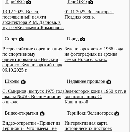
ТериОКО
ТериОКО
13.12.2025. Вечер,
01.11.2025. Зеленогорск.
посвященный памяти
Поздняя осень.
архитектора Р. М. Даянова, в
музее «Келломяки-Комарово».
Спорт
Город
Всероссийские соревнования
Зеленогорск летом 1966 года
по спортивному
на фотографиях из архива
ориентированию «Невский
семьи Новосельских.
спринт». Зеленогорский парк,
06.10.2025 г.
Школы
Недавнее прошлое
С. Смирнов, выпуск 1975 года
Зеленогорск конца 1950-х гг. в
школы №450. Воспоминания
воспоминаниях С.
о школе.
Кашницкой.
Видео-открытки
Терийоки/Зеленогорск
Видео-открытки «Привет из
Интерактивная карта
Терийоки». Что имеем - не
исторических построек