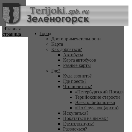
::Главная
Город
страница
Достопримечательности
Карта
Как добраться?
Автобусы
Карта автобусов
Разные карты
Где?
Куда звонить?
Где поесть?
Что почитать?
«Петербургский Посад»
Терийокские старости
Электр. библиотека
«По Случаю» (архив)
Искупаться?
Покататься на лыжах?
Где отдохнуть?
Развлечься?