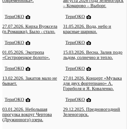
современника».
августа 2026 года Зеленогорск
– Комарово – Выборг.
ТериОКО
ТериОКО
27.07.2026. Кирха Вуоксела
31.05.2026. Вода, небо и
(п.Ромашки). Было - стало.
красные шарики.
ТериОКО
ТериОКО
01.05.2026. Экотропа
15.03.2026. Весна. Залив подо
«Сестрорецкое болото».
льдом, солнечно и тепло.
ТериОКО
ТериОКО
13.02.2026. Закатов мало не
27.01.2026. Концерт «Музыка
бывает.
для двух фортепиано» А.
Гориболя и Я. Коваленко.
ТериОКО
ТериОКО
03.01.2026. Небольшая
29.12.2025. Предновогодний
прогулка вокруг Чертова
Зеленогорск.
(Дружинного) озера.