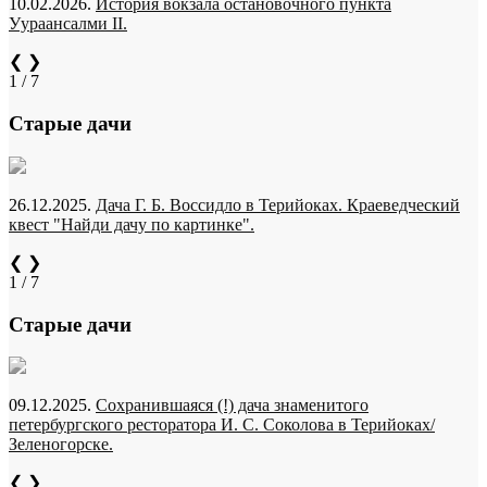
10.02.2026.
История вокзала остановочного пункта
Уураансалми II.
❮
❯
1 / 7
Старые дачи
26.12.2025.
Дача Г. Б. Воссидло в Терийоках. Краеведческий
квест "Найди дачу по картинке".
❮
❯
1 / 7
Старые дачи
09.12.2025.
Сохранившаяся (!) дача знаменитого
петербургского ресторатора И. С. Соколова в Терийоках/
Зеленогорске.
❮
❯