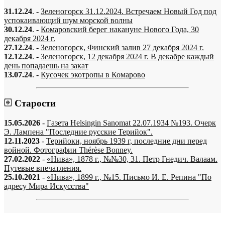
31.12.24
. -
Зеленогорск 31.12.2024. Встречаем Новый Год под
успокаивающий шум морской волны
30.12.24
. -
Комаровский берег накануне Нового Года, 30
декабря 2024 г.
27.12.24
. -
Зеленогорск, Финский залив 27 декабря 2024 г.
12.12.24
. -
Зеленогорск, 12 декабря 2024 г. В декабре каждый
день попадаешь на закат
13.07.24
. -
Кусочек экотропы в Комарово
Старости
15.05.2026
-
Газета Helsingin Sanomat 22.07.1934 №193. Очерк
Э. Лампена "Последние русские Терийок".
12.11.2023
-
Терийоки, ноябрь 1939 г, последние дни перед
войной. Фотографии Thérèse Bonney.
27.02.2022
-
«Нива», 1878 г., №№30, 31. Петр Гнедич. Валаам.
Путевые впечатления.
25.10.2021
-
«Нива», 1899 г., №15. Письмо И. Е. Репина "По
адресу Мира Искусства"
«…когда они спросят нас, что мы делаем, мы ответим: мы вспоминаем.