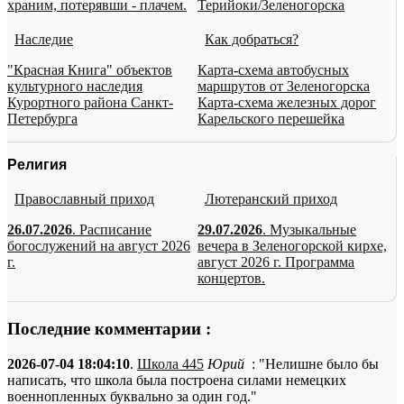
храним, потерявши - плачем.
Терийоки/Зеленогорска
Наследие
Как добраться?
"Красная Книга" объектов
Карта-схема автобусных
культурного наследия
маршрутов от Зеленогорска
Курортного района Санкт-
Карта-схема железных дорог
Петербурга
Карельского перешейка
Религия
Православный приход
Лютеранский приход
26.07.2026
. Расписание
29.07.2026
. Музыкальные
богослужений на август 2026
вечера в Зеленогорской кирхе,
г.
август 2026 г. Программа
концертов.
Последние комментарии :
2026-07-04 18:04:10
.
Школа 445
Юрий
: "Нелишне было бы
написать, что школа была построена силами немецких
военнопленных буквально за один год."