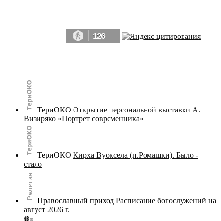
Да, мы память человечества, и поэтому мы в конце концов непременно
победим.» ― Рэй Брэдбери, 451° по Фаренгейту
126
© terijoki.spb.ru | terijoki.org 2000-2026 Использование материалов сайта в коммерческих целях без
письменного разрешения
администрации сайта
не допускается.
ТериОКО
Открытие персональной выставки А.
Визиряко «Портрет современника»
ТериОКО
Кирха Вуоксела (п.Ромашки). Было -
стало
Православный приход
Расписание богослужений на
август 2026 г.