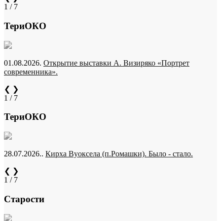
1 / 7
ТериОКО
01.08.2026.
Открытие выставки А. Визиряко «Портрет
современника».
❮
❯
1 / 7
ТериОКО
28.07.2026..
Кирха Вуоксела (п.Ромашки). Было - стало.
❮
❯
1 / 7
Старости