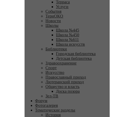
Терраса
Услуги
События
ТериОКО
Новости
Школы
Школа №445
Школа №450
Школа №611
Школа искусств
Библиотеки
Городская библиотека
Детская библиотека
Здравоохранение
Спорт
Искусство
Православный приход
Лютеранский приход
Общество и власть
Доска позора
Зел-ТВ
Форум
Фотогалерея
Тематические разделы
История