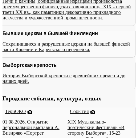
Печи и камины, облицованные изразцами производства
преимущественно финляндских заводов конца XIX - первой
трети XX вв., как памятники декоративно-прикладного
искусства и художественной промышленности.
Бывшие церкви в бывшей Финляндии
Сохранившиеся и разрушенные церкви на бывшей финской
части Карелии и Карельского перешейка.
Выборгская крепость
История Выборгской крепости с древнейших времен и до
наших дней.
Городские события, культура, отдых
ТериОКО
События
01.08.2026. Открытие
XIX Музыкально-
персональной выставки А.
поэтический фестиваль «В
Визиряко «Портрет
сторону Выборга». 15-23