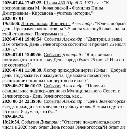
2026-07-04 17:43:25
.
Школа 450
Юрий Б. 1973 г.в.
: "К
воспоминаниям М. Филановской - Фамилия Нины
Дмитриевны - Кирсанова - учитель истории."
2026-07-01
19:54:06
.
Лютер.приход:Концерты
Александр
: "Юлия, добрый
день. Программа концертов на 3-5 июля уже опубликована на
этой страничке. Программа на ..."
2026-07-01 19:48:54
.
События
Александр
: "Дмитрий, я выше
Вам ответил. День Зеленогорска состоится и пройдет 25 июля
2026 г."
2026-07-01 15:09:56
.
События
Дмитрий
: "Я правильно
понимаю,что в этом году День города будет 25 июля? Или он
не состоится?"
2026-07-01 11:08:39
.
Лютер.приход:Концерты
Юлия
: "Добрый
день. Подскажите, пожалуйста, где можно посмотреть
расписание органных концертов на июль?"
2026-06-27 06:10:13
.
События
Александр
: "Получил
официальное подтверждение из Муниципального Совета г.
Зеленогорска - День Зеленогорска, как ..."
2026-06-24 22:39:46
.
События
Александр
: "День Зеленогорска
всегда проходит в последнюю субботу июля. В этом году это
25 июля. Я думаю, что бу..."
2026-06-24
18:20:54
.
События
Дмитрий
: "Ответьте,пожалуйста,какого
числа в 2026 году будет День города Зеленогорска?И будет ли