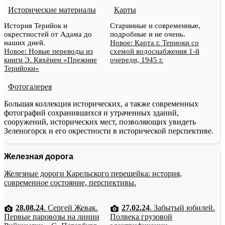
Исторические материалы
Карты
История Терийок и
Старинные и современные,
окрестностей от Адама до
подробные и не очень.
наших дней.
Новое: Карта г. Териоки со
Новое: Новые переводы из
схемой водоснабжения 1-й
книги Э. Кяхёнен «Прежние
очереди, 1945 г.
Терийоки»
Фотогалерея
Большая коллекция исторических, а также современных
фотографий сохранившихся и утраченных зданий,
сооружений, исторических мест, позволяющих увидеть
Зеленогорск и его окрестности в исторической перспективе.
Железная дорога
Железные дороги Карельского перешейка: история,
современное состояние, перспективы.
28.08.24
. Сергей Жевак.
27.02.24
. Забытый юбилей.
Первые паровозы на линии
Полвека грузовой