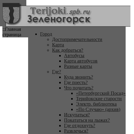
::Главная
Город
страница
Достопримечательности
Карта
Как добраться?
Автобусы
Карта автобусов
Разные карты
Где?
Куда звонить?
Где поесть?
Что почитать?
«Петербургский Посад»
Терийокские старости
Электр. библиотека
«По Случаю» (архив)
Искупаться?
Покататься на лыжах?
Где отдохнуть?
Развлечься?