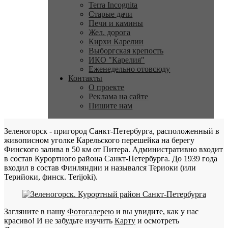
Terra Incognita
Старые дачи
Печи и камины
Жел. дорога
Кирхи Карелии
Выборгская крепость
ИКО "Карелия"
Еженедельно отовсюду
Контакты
О проекте
Реклама на сайте
Пишите нам
Зеленогорск - пригород Санкт-Петербурга, расположенный в
живописном уголке Карельского перешейка на берегу
Финского залива в 50 км от Питера. Административно входит
в состав Курортного района Санкт-Петербурга. До 1939 года
входил в состав Финляндии и назывался Териоки (или
Терийоки, финск. Terijoki).
Загляните в нашу
Фотогалерею
и вы увидите, как у нас
красиво! И не забудьте изучить
Карту
и осмотреть