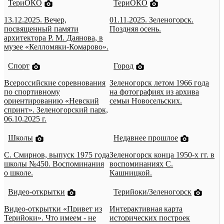
ТериОКО
ТериОКО
13.12.2025. Вечер,
01.11.2025. Зеленогорск.
посвященный памяти
Поздняя осень.
архитектора Р. М. Даянова, в
музее «Келломяки-Комарово».
Спорт
Город
Всероссийские соревнования
Зеленогорск летом 1966 года
по спортивному
на фотографиях из архива
ориентированию «Невский
семьи Новосельских.
спринт». Зеленогорский парк,
06.10.2025 г.
Школы
Недавнее прошлое
С. Смирнов, выпуск 1975 года
Зеленогорск конца 1950-х гг. в
школы №450. Воспоминания
воспоминаниях С.
о школе.
Кашницкой.
Видео-открытки
Терийоки/Зеленогорск
Видео-открытки «Привет из
Интерактивная карта
Терийоки». Что имеем - не
исторических построек