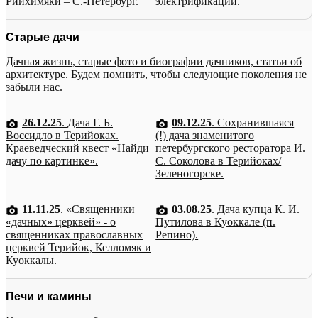
Рийхимяки – С.-Петербург.
электрификации.
Старые дачи
Дачная жизнь, старые фото и биографии дачников, статьи об
архитектуре. Будем помнить, чтобы следующие поколения не
забыли нас.
26.12.25
. Дача Г. Б.
09.12.25
. Сохранившаяся
Воссидло в Терийоках.
(!) дача знаменитого
Краеведческий квест «Найди
петербургского ресторатора И.
дачу по картинке».
С. Соколова в Терийоках/
Зеленогорске.
11.11.25
. «Священники
03.08.25
. Дача купца К. И.
«дачных» церквей» - о
Путилова в Куоккале (п.
священниках православных
Репино).
церквей Терийок, Келломяк и
Куоккалы.
Печи и камины