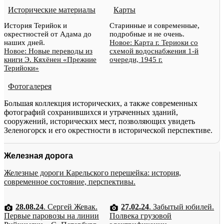
Исторические материалы
Карты
История Терийок и
Старинные и современные,
окрестностей от Адама до
подробные и не очень.
наших дней.
Новое: Карта г. Териоки со
Новое: Новые переводы из
схемой водоснабжения 1-й
книги Э. Кяхёнен «Прежние
очереди, 1945 г.
Терийоки»
Фотогалерея
Большая коллекция исторических, а также современных
фотографий сохранившихся и утраченных зданий,
сооружений, исторических мест, позволяющих увидеть
Зеленогорск и его окрестности в исторической перспективе.
Железная дорога
Железные дороги Карельского перешейка: история,
современное состояние, перспективы.
28.08.24
. Сергей Жевак.
27.02.24
. Забытый юбилей.
Первые паровозы на линии
Полвека грузовой