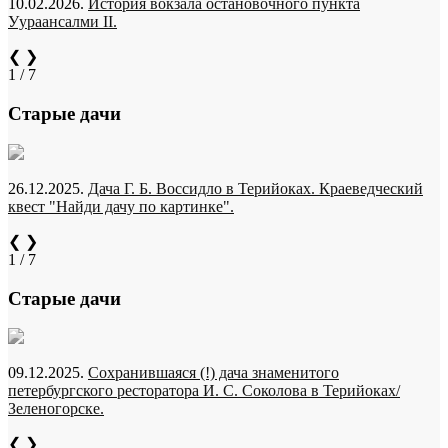
10.02.2026.
История вокзала остановочного пункта
Уураансалми II.
❮
❯
1 / 7
Старые дачи
26.12.2025.
Дача Г. Б. Воссидло в Терийоках. Краеведческий
квест "Найди дачу по картинке".
❮
❯
1 / 7
Старые дачи
09.12.2025.
Сохранившаяся (!) дача знаменитого
петербургского ресторатора И. С. Соколова в Терийоках/
Зеленогорске.
❮
❯