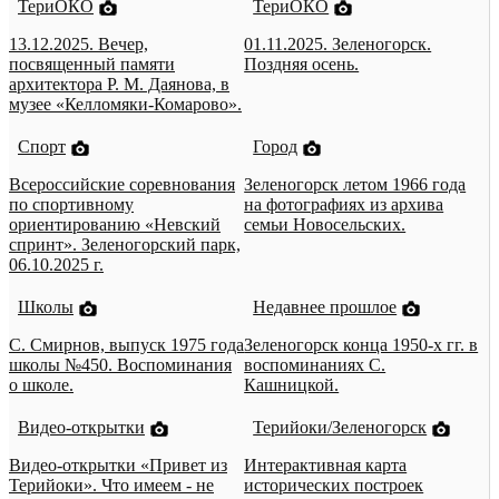
ТериОКО
ТериОКО
13.12.2025. Вечер,
01.11.2025. Зеленогорск.
посвященный памяти
Поздняя осень.
архитектора Р. М. Даянова, в
музее «Келломяки-Комарово».
Спорт
Город
Всероссийские соревнования
Зеленогорск летом 1966 года
по спортивному
на фотографиях из архива
ориентированию «Невский
семьи Новосельских.
спринт». Зеленогорский парк,
06.10.2025 г.
Школы
Недавнее прошлое
С. Смирнов, выпуск 1975 года
Зеленогорск конца 1950-х гг. в
школы №450. Воспоминания
воспоминаниях С.
о школе.
Кашницкой.
Видео-открытки
Терийоки/Зеленогорск
Видео-открытки «Привет из
Интерактивная карта
Терийоки». Что имеем - не
исторических построек