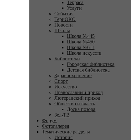
Терраса
Услуги
События
ТериОКО
Новости
Школы
Школа №445
Школа №450
Школа №611
Школа искусств
Библиотеки
Городская библиотека
Детская библиотека
Здравоохранение
Спорт
Искусство
Православный приход
Лютеранский приход
Общество и власть
Доска позора
Зел-ТВ
Форум
Фотогалерея
Тематические разделы
История