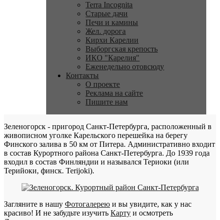
Terra Incognita
Старые дачи
Печи и камины
Жел. дорога
Кирхи Карелии
Выборгская крепость
ИКО "Карелия"
Еженедельно отовсюду
Контакты
О проекте
Реклама на сайте
Пишите нам
Зеленогорск - пригород Санкт-Петербурга, расположенный в
живописном уголке Карельского перешейка на берегу
Финского залива в 50 км от Питера. Административно входит
в состав Курортного района Санкт-Петербурга. До 1939 года
входил в состав Финляндии и назывался Териоки (или
Терийоки, финск. Terijoki).
Загляните в нашу
Фотогалерею
и вы увидите, как у нас
красиво! И не забудьте изучить
Карту
и осмотреть