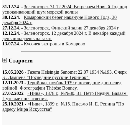
31.12.24
. -
Зеленогорск 31.12.2024. Встречаем Новый Год под
успокаивающий шум морской волны
30.12.24
. -
Комаровский берег накануне Нового Года, 30
декабря 2024 г.
27.12.24
. -
Зеленогорск, Финский залив 27 декабря 2024 г.
12.12.24
. -
Зеленогорск, 12 декабря 2024 г. В декабре каждый
день попадаешь на закат
13.07.24
. -
Кусочек экотропы в Комарово
Старости
15.05.2026
-
Газета Helsingin Sanomat 22.07.1934 №193. Очерк
Э. Лампена "Последние русские Терийок".
12.11.2023
-
Терийоки, ноябрь 1939 г, последние дни перед
войной. Фотографии Thérèse Bonney.
27.02.2022
-
«Нива», 1878 г., №№30, 31. Петр Гнедич. Валаам.
Путевые впечатления.
25.10.2021
-
«Нива», 1899 г., №15. Письмо И. Е. Репина "По
адресу Мира Искусства"
«…когда они спросят нас, что мы делаем, мы ответим: мы вспоминаем.