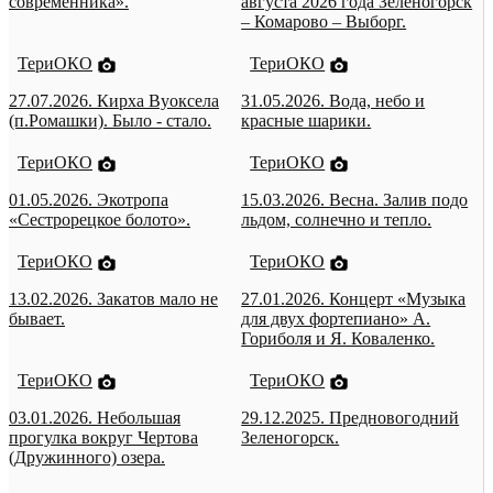
современника».
августа 2026 года Зеленогорск
– Комарово – Выборг.
ТериОКО
ТериОКО
27.07.2026. Кирха Вуоксела
31.05.2026. Вода, небо и
(п.Ромашки). Было - стало.
красные шарики.
ТериОКО
ТериОКО
01.05.2026. Экотропа
15.03.2026. Весна. Залив подо
«Сестрорецкое болото».
льдом, солнечно и тепло.
ТериОКО
ТериОКО
13.02.2026. Закатов мало не
27.01.2026. Концерт «Музыка
бывает.
для двух фортепиано» А.
Гориболя и Я. Коваленко.
ТериОКО
ТериОКО
03.01.2026. Небольшая
29.12.2025. Предновогодний
прогулка вокруг Чертова
Зеленогорск.
(Дружинного) озера.