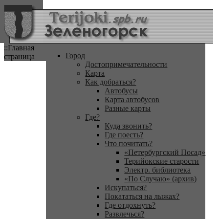
::Главная
Город
страница
Достопримечательности
Карта
Как добраться?
Автобусы
Карта автобусов
Разные карты
Где?
Куда звонить?
Где поесть?
Что почитать?
«Петербургский Посад»
Терийокские старости
Электр. библиотека
«По Случаю» (архив)
Искупаться?
Покататься на лыжах?
Где отдохнуть?
Развлечься?