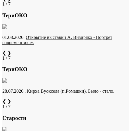
1 / 7
ТериОКО
01.08.2026.
Открытие выставки А. Визиряко «Портрет
современника».
❮
❯
1 / 7
ТериОКО
28.07.2026..
Кирха Вуоксела (п.Ромашки). Было - стало.
❮
❯
1 / 7
Старости