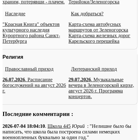
храним, потерявши - плачем.
Терийоки/Зеленогорска
Наследие
Как добраться?
"Красная Книга" объектов
Карта-схема автобусных
культурного наследия
маршрутов от Зеленогорска
Курортного района Санкт-
Карта-схема железных дорог
Петербурга
Карельского перешейка
Религия
Православный приход
Лютеранский приход
26.07.2026
. Расписание
29.07.2026
. Музыкальные
богослужений на август 2026
вечера в Зеленогорской кирхе,
г.
август 2026 г. Программа
концертов.
Последние комментарии :
2026-07-04 18:04:10
.
Школа 445
Юрий
: "Нелишне было бы
написать, что школа была построена силами немецких
военнопленных буквально за один год."