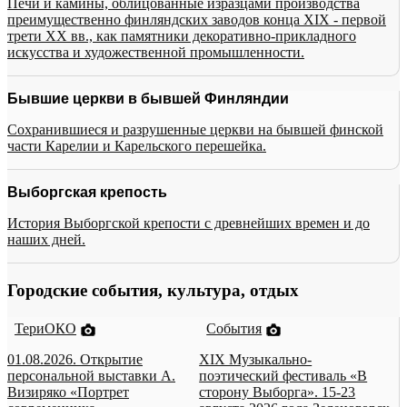
Печи и камины, облицованные изразцами производства
преимущественно финляндских заводов конца XIX - первой
трети XX вв., как памятники декоративно-прикладного
искусства и художественной промышленности.
Бывшие церкви в бывшей Финляндии
Сохранившиеся и разрушенные церкви на бывшей финской
части Карелии и Карельского перешейка.
Выборгская крепость
История Выборгской крепости с древнейших времен и до
наших дней.
Городские события, культура, отдых
ТериОКО
События
01.08.2026. Открытие
XIX Музыкально-
персональной выставки А.
поэтический фестиваль «В
Визиряко «Портрет
сторону Выборга». 15-23