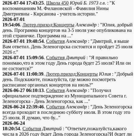
2026-07-04 17:43:25
.
Школа 450
Юрий Б. 1973 г.в.
: "К
воспоминаниям М. Филановской - Фамилия Нины
Дмитриевны - Кирсанова - учитель истории."
2026-07-01
19:54:06
.
Лютер.приход:Концерты
Александр
: "Юлия, добрый
день. Программа концертов на 3-5 июля уже опубликована на
этой страничке. Программа на ..."
2026-07-01 19:48:54
.
События
Александр
: "Дмитрий, я выше
Вам ответил. День Зеленогорска состоится и пройдет 25 июля
2026 г."
2026-07-01 15:09:56
.
События
Дмитрий
: "Я правильно
понимаю,что в этом году День города будет 25 июля? Или он
не состоится?"
2026-07-01 11:08:39
.
Лютер.приход:Концерты
Юлия
: "Добрый
день. Подскажите, пожалуйста, где можно посмотреть
расписание органных концертов на июль?"
2026-06-27 06:10:13
.
События
Александр
: "Получил
официальное подтверждение из Муниципального Совета г.
Зеленогорска - День Зеленогорска, как ..."
2026-06-24 22:39:46
.
События
Александр
: "День Зеленогорска
всегда проходит в последнюю субботу июля. В этом году это
25 июля. Я думаю, что бу..."
2026-06-24
18:20:54
.
События
Дмитрий
: "Ответьте,пожалуйста,какого
числа в 2026 году будет День города Зеленогорска?И будет ли