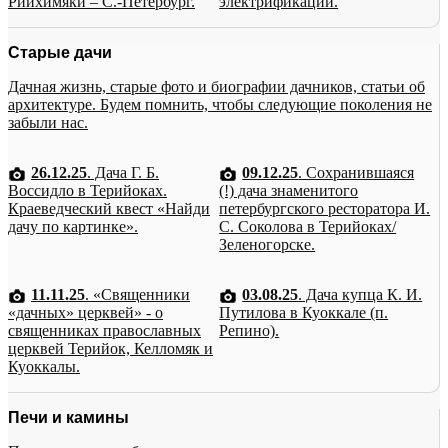
Рийхимяки – С.-Петербург.
электрификации.
Старые дачи
Дачная жизнь, старые фото и биографии дачников, статьи об
архитектуре. Будем помнить, чтобы следующие поколения не
забыли нас.
26.12.25
. Дача Г. Б.
09.12.25
. Сохранившаяся
Воссидло в Терийоках.
(!) дача знаменитого
Краеведческий квест «Найди
петербургского ресторатора И.
дачу по картинке».
С. Соколова в Терийоках/
Зеленогорске.
11.11.25
. «Священники
03.08.25
. Дача купца К. И.
«дачных» церквей» - о
Путилова в Куоккале (п.
священниках православных
Репино).
церквей Терийок, Келломяк и
Куоккалы.
Печи и камины