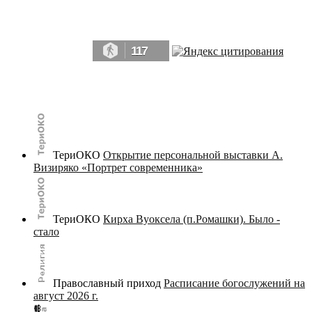
Да, мы память человечества, и поэтому мы в конце концов непременно
победим.» ― Рэй Брэдбери, 451° по Фаренгейту
117
© terijoki.spb.ru | terijoki.org 2000-2026 Использование материалов сайта в коммерческих целях без
письменного разрешения
администрации сайта
не допускается.
ТериОКО
Открытие персональной выставки А.
Визиряко «Портрет современника»
ТериОКО
Кирха Вуоксела (п.Ромашки). Было -
стало
Православный приход
Расписание богослужений на
август 2026 г.