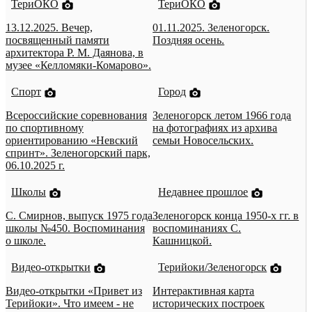
ТериОКО
ТериОКО
13.12.2025. Вечер,
01.11.2025. Зеленогорск.
посвященный памяти
Поздняя осень.
архитектора Р. М. Даянова, в
музее «Келломяки-Комарово».
Спорт
Город
Всероссийские соревнования
Зеленогорск летом 1966 года
по спортивному
на фотографиях из архива
ориентированию «Невский
семьи Новосельских.
спринт». Зеленогорский парк,
06.10.2025 г.
Школы
Недавнее прошлое
С. Смирнов, выпуск 1975 года
Зеленогорск конца 1950-х гг. в
школы №450. Воспоминания
воспоминаниях С.
о школе.
Кашницкой.
Видео-открытки
Терийоки/Зеленогорск
Видео-открытки «Привет из
Интерактивная карта
Терийоки». Что имеем - не
исторических построек