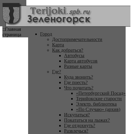
::Главная
Город
страница
Достопримечательности
Карта
Как добраться?
Автобусы
Карта автобусов
Разные карты
Где?
Куда звонить?
Где поесть?
Что почитать?
«Петербургский Посад»
Терийокские старости
Электр. библиотека
«По Случаю» (архив)
Искупаться?
Покататься на лыжах?
Где отдохнуть?
Развлечься?