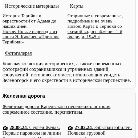
Исторические материалы
Карты
История Терийок и
Старинные и современные,
окрестностей от Адама до
подробные и не очень.
наших дней.
Новое: Карта г. Териоки со
Новое: Новые переводы из
схемой водоснабжения 1-й
книги Э. Кяхёнен «Прежние
очереди, 1945 г.
Терийоки»
Фотогалерея
Большая коллекция исторических, а также современных
фотографий сохранившихся и утраченных зданий,
сооружений, исторических мест, позволяющих увидеть
Зеленогорск и его окрестности в исторической перспективе.
Железная дорога
Железные дороги Карельского перешейка: история,
современное состояние, перспективы.
28.08.24
. Сергей Жевак.
27.02.24
. Забытый юбилей.
Первые паровозы на линии
Полвека грузовой