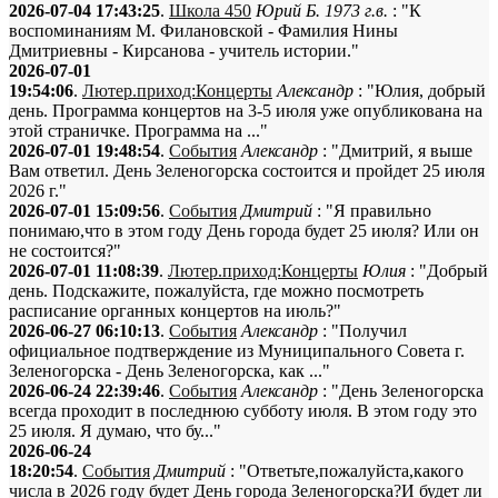
2026-07-04 17:43:25
.
Школа 450
Юрий Б. 1973 г.в.
: "К
воспоминаниям М. Филановской - Фамилия Нины
Дмитриевны - Кирсанова - учитель истории."
2026-07-01
19:54:06
.
Лютер.приход:Концерты
Александр
: "Юлия, добрый
день. Программа концертов на 3-5 июля уже опубликована на
этой страничке. Программа на ..."
2026-07-01 19:48:54
.
События
Александр
: "Дмитрий, я выше
Вам ответил. День Зеленогорска состоится и пройдет 25 июля
2026 г."
2026-07-01 15:09:56
.
События
Дмитрий
: "Я правильно
понимаю,что в этом году День города будет 25 июля? Или он
не состоится?"
2026-07-01 11:08:39
.
Лютер.приход:Концерты
Юлия
: "Добрый
день. Подскажите, пожалуйста, где можно посмотреть
расписание органных концертов на июль?"
2026-06-27 06:10:13
.
События
Александр
: "Получил
официальное подтверждение из Муниципального Совета г.
Зеленогорска - День Зеленогорска, как ..."
2026-06-24 22:39:46
.
События
Александр
: "День Зеленогорска
всегда проходит в последнюю субботу июля. В этом году это
25 июля. Я думаю, что бу..."
2026-06-24
18:20:54
.
События
Дмитрий
: "Ответьте,пожалуйста,какого
числа в 2026 году будет День города Зеленогорска?И будет ли