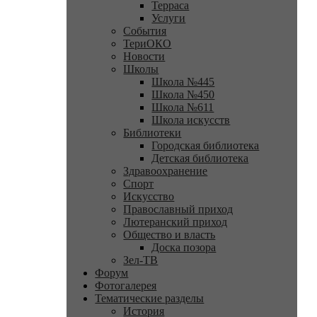
Терраса
Услуги
События
ТериОКО
Новости
Школы
Школа №445
Школа №450
Школа №611
Школа искусств
Библиотеки
Городская библиотека
Детская библиотека
Здравоохранение
Спорт
Искусство
Православный приход
Лютеранский приход
Общество и власть
Доска позора
Зел-ТВ
Форум
Фотогалерея
Тематические разделы
История