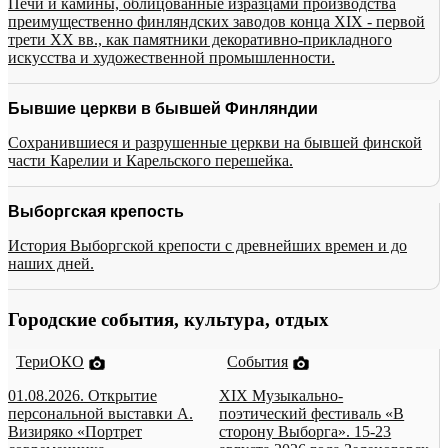
Печи и камины, облицованные изразцами производства
преимущественно финляндских заводов конца XIX - первой
трети XX вв., как памятники декоративно-прикладного
искусства и художественной промышленности.
Бывшие церкви в бывшей Финляндии
Сохранившиеся и разрушенные церкви на бывшей финской
части Карелии и Карельского перешейка.
Выборгская крепость
История Выборгской крепости с древнейших времен и до
наших дней.
Городские события, культура, отдых
ТериОКО
События
01.08.2026. Открытие
XIX Музыкально-
персональной выставки А.
поэтический фестиваль «В
Визиряко «Портрет
сторону Выборга». 15-23