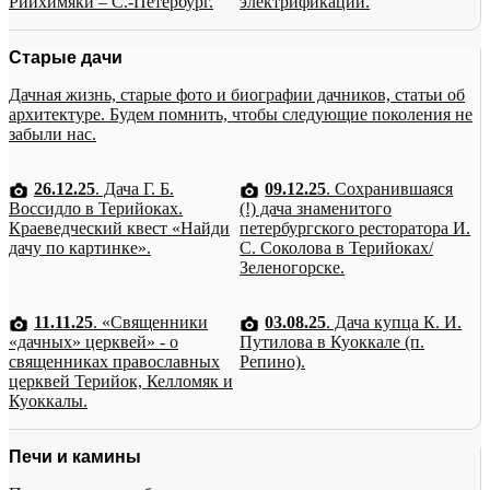
Рийхимяки – С.-Петербург.
электрификации.
Старые дачи
Дачная жизнь, старые фото и биографии дачников, статьи об
архитектуре. Будем помнить, чтобы следующие поколения не
забыли нас.
26.12.25
. Дача Г. Б.
09.12.25
. Сохранившаяся
Воссидло в Терийоках.
(!) дача знаменитого
Краеведческий квест «Найди
петербургского ресторатора И.
дачу по картинке».
С. Соколова в Терийоках/
Зеленогорске.
11.11.25
. «Священники
03.08.25
. Дача купца К. И.
«дачных» церквей» - о
Путилова в Куоккале (п.
священниках православных
Репино).
церквей Терийок, Келломяк и
Куоккалы.
Печи и камины