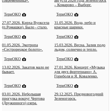
современника».
августа 2026 года Зеленогорск
– Комарово – Выборг.
ТериОКО
ТериОКО
27.07.2026. Кирха Вуоксела
31.05.2026. Вода, небо и
(п.Ромашки). Было - стало.
красные шарики.
ТериОКО
ТериОКО
01.05.2026. Экотропа
15.03.2026. Весна. Залив подо
«Сестрорецкое болото».
льдом, солнечно и тепло.
ТериОКО
ТериОКО
13.02.2026. Закатов мало не
27.01.2026. Концерт «Музыка
бывает.
для двух фортепиано» А.
Гориболя и Я. Коваленко.
ТериОКО
ТериОКО
03.01.2026. Небольшая
29.12.2025. Предновогодний
прогулка вокруг Чертова
Зеленогорск.
(Дружинного) озера.