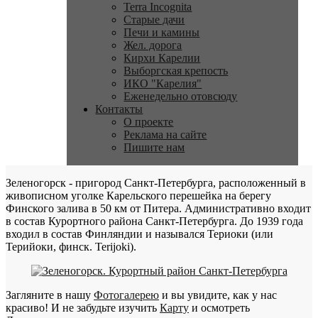
Terra Incognita
Старые дачи
Печи и камины
Жел. дорога
Кирхи Карелии
Выборгская крепость
ИКО "Карелия"
Еженедельно отовсюду
Контакты
О проекте
Реклама на сайте
Пишите нам
Зеленогорск - пригород Санкт-Петербурга, расположенный в
живописном уголке Карельского перешейка на берегу
Финского залива в 50 км от Питера. Административно входит
в состав Курортного района Санкт-Петербурга. До 1939 года
входил в состав Финляндии и назывался Териоки (или
Терийоки, финск. Terijoki).
Загляните в нашу
Фотогалерею
и вы увидите, как у нас
красиво! И не забудьте изучить
Карту
и осмотреть