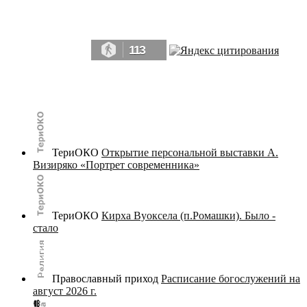
Да, мы память человечества, и поэтому мы в конце концов непременно
победим.» ― Рэй Брэдбери, 451° по Фаренгейту
113
© terijoki.spb.ru | terijoki.org 2000-2026 Использование материалов сайта в коммерческих целях без
письменного разрешения
администрации сайта
не допускается.
ТериОКО
Открытие персональной выставки А.
Визиряко «Портрет современника»
ТериОКО
Кирха Вуоксела (п.Ромашки). Было -
стало
Православный приход
Расписание богослужений на
август 2026 г.