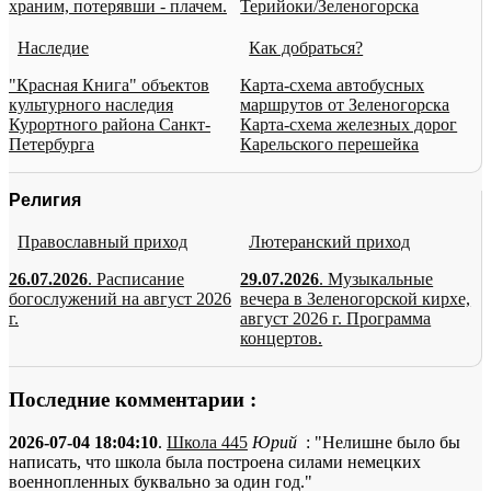
храним, потерявши - плачем.
Терийоки/Зеленогорска
Наследие
Как добраться?
"Красная Книга" объектов
Карта-схема автобусных
культурного наследия
маршрутов от Зеленогорска
Курортного района Санкт-
Карта-схема железных дорог
Петербурга
Карельского перешейка
Религия
Православный приход
Лютеранский приход
26.07.2026
. Расписание
29.07.2026
. Музыкальные
богослужений на август 2026
вечера в Зеленогорской кирхе,
г.
август 2026 г. Программа
концертов.
Последние комментарии :
2026-07-04 18:04:10
.
Школа 445
Юрий
: "Нелишне было бы
написать, что школа была построена силами немецких
военнопленных буквально за один год."