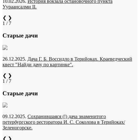
10.02.2026.
История вокзала остановочного пункта
Уураансалми II.
❮
❯
1 / 7
Старые дачи
26.12.2025.
Дача Г. Б. Воссидло в Терийоках. Краеведческий
квест "Найди дачу по картинке".
❮
❯
1 / 7
Старые дачи
09.12.2025.
Сохранившаяся (!) дача знаменитого
петербургского ресторатора И. С. Соколова в Терийоках/
Зеленогорске.
❮
❯