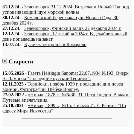
31.12.24
. -
Зеленогорск 31.12.2024. Встречаем Новый Год под
успокаивающий шум морской волны
30.12.24
. -
Комаровский берег накануне Нового Года, 30
декабря 2024 г.
27.12.24
. -
Зеленогорск, Финский залив 27 декабря 2024 г.
12.12.24
. -
Зеленогорск, 12 декабря 2024 г. В декабре каждый
день попадаешь на закат
13.07.24
. -
Кусочек экотропы в Комарово
Старости
15.05.2026
-
Газета Helsingin Sanomat 22.07.1934 №193. Очерк
Э. Лампена "Последние русские Терийок".
12.11.2023
-
Терийоки, ноябрь 1939 г, последние дни перед
войной. Фотографии Thérèse Bonney.
27.02.2022
-
«Нива», 1878 г., №№30, 31. Петр Гнедич. Валаам.
Путевые впечатления.
25.10.2021
-
«Нива», 1899 г., №15. Письмо И. Е. Репина "По
адресу Мира Искусства"
«…когда они спросят нас, что мы делаем, мы ответим: мы вспоминаем.