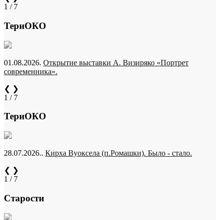
1 / 7
ТериОКО
01.08.2026.
Открытие выставки А. Визиряко «Портрет
современника».
❮
❯
1 / 7
ТериОКО
28.07.2026..
Кирха Вуоксела (п.Ромашки). Было - стало.
❮
❯
1 / 7
Старости