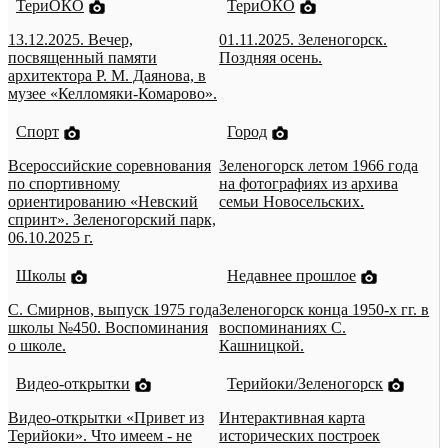
ТериОКО
ТериОКО
13.12.2025. Вечер,
01.11.2025. Зеленогорск.
посвященный памяти
Поздняя осень.
архитектора Р. М. Даянова, в
музее «Келломяки-Комарово».
Спорт
Город
Всероссийские соревнования
Зеленогорск летом 1966 года
по спортивному
на фотографиях из архива
ориентированию «Невский
семьи Новосельских.
спринт». Зеленогорский парк,
06.10.2025 г.
Школы
Недавнее прошлое
С. Смирнов, выпуск 1975 года
Зеленогорск конца 1950-х гг. в
школы №450. Воспоминания
воспоминаниях С.
о школе.
Кашницкой.
Видео-открытки
Терийоки/Зеленогорск
Видео-открытки «Привет из
Интерактивная карта
Терийоки». Что имеем - не
исторических построек