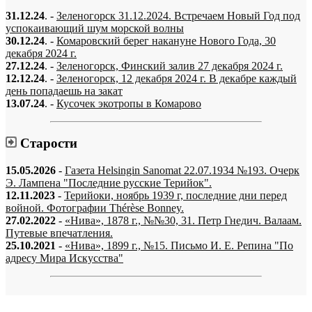
31.12.24
. -
Зеленогорск 31.12.2024. Встречаем Новый Год под
успокаивающий шум морской волны
30.12.24
. -
Комаровский берег накануне Нового Года, 30
декабря 2024 г.
27.12.24
. -
Зеленогорск, Финский залив 27 декабря 2024 г.
12.12.24
. -
Зеленогорск, 12 декабря 2024 г. В декабре каждый
день попадаешь на закат
13.07.24
. -
Кусочек экотропы в Комарово
Старости
15.05.2026
-
Газета Helsingin Sanomat 22.07.1934 №193. Очерк
Э. Лампена "Последние русские Терийок".
12.11.2023
-
Терийоки, ноябрь 1939 г, последние дни перед
войной. Фотографии Thérèse Bonney.
27.02.2022
-
«Нива», 1878 г., №№30, 31. Петр Гнедич. Валаам.
Путевые впечатления.
25.10.2021
-
«Нива», 1899 г., №15. Письмо И. Е. Репина "По
адресу Мира Искусства"
«…когда они спросят нас, что мы делаем, мы ответим: мы вспоминаем.