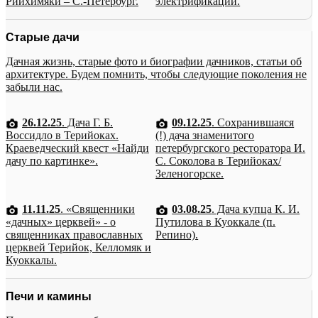
Рийхимяки – С.-Петербург.
электрификации.
Старые дачи
Дачная жизнь, старые фото и биографии дачников, статьи об
архитектуре. Будем помнить, чтобы следующие поколения не
забыли нас.
26.12.25
. Дача Г. Б.
09.12.25
. Сохранившаяся
Воссидло в Терийоках.
(!) дача знаменитого
Краеведческий квест «Найди
петербургского ресторатора И.
дачу по картинке».
С. Соколова в Терийоках/
Зеленогорске.
11.11.25
. «Священники
03.08.25
. Дача купца К. И.
«дачных» церквей» - о
Путилова в Куоккале (п.
священниках православных
Репино).
церквей Терийок, Келломяк и
Куоккалы.
Печи и камины