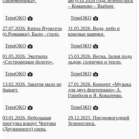
современника».
августа 2026 года Зеленогорск
– Комарово – Выборг.
ТериОКО
ТериОКО
27.07.2026. Кирха Вуоксела
31.05.2026. Вода, небо и
(п.Ромашки). Было - стало.
красные шарики.
ТериОКО
ТериОКО
01.05.2026. Экотропа
15.03.2026. Весна. Залив подо
«Сестрорецкое болото».
льдом, солнечно и тепло.
ТериОКО
ТериОКО
13.02.2026. Закатов мало не
27.01.2026. Концерт «Музыка
бывает.
для двух фортепиано» А.
Гориболя и Я. Коваленко.
ТериОКО
ТериОКО
03.01.2026. Небольшая
29.12.2025. Предновогодний
прогулка вокруг Чертова
Зеленогорск.
(Дружинного) озера.