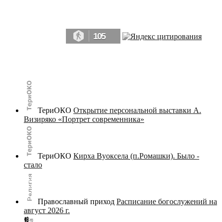
Да, мы память человечества, и поэтому мы в конце концов непременно
победим.» ― Рэй Брэдбери, 451° по Фаренгейту
105
© terijoki.spb.ru | terijoki.org 2000-2026 Использование материалов сайта в коммерческих целях без
письменного разрешения
администрации сайта
не допускается.
ТериОКО
Открытие персональной выставки А.
Визиряко «Портрет современника»
ТериОКО
Кирха Вуоксела (п.Ромашки). Было -
стало
Православный приход
Расписание богослужений на
август 2026 г.