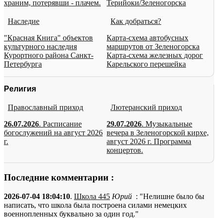
храним, потерявши - плачем.
Терийоки/Зеленогорска
Наследие
Как добраться?
"Красная Книга" объектов
Карта-схема автобусных
культурного наследия
маршрутов от Зеленогорска
Курортного района Санкт-
Карта-схема железных дорог
Петербурга
Карельского перешейка
Религия
Православный приход
Лютеранский приход
26.07.2026
. Расписание
29.07.2026
. Музыкальные
богослужений на август 2026
вечера в Зеленогорской кирхе,
г.
август 2026 г. Программа
концертов.
Последние комментарии :
2026-07-04 18:04:10
.
Школа 445
Юрий
: "Нелишне было бы
написать, что школа была построена силами немецких
военнопленных буквально за один год."