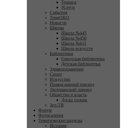
Терраса
Услуги
События
ТериОКО
Новости
Школы
Школа №445
Школа №450
Школа №611
Школа искусств
Библиотеки
Городская библиотека
Детская библиотека
Здравоохранение
Спорт
Искусство
Православный приход
Лютеранский приход
Общество и власть
Доска позора
Зел-ТВ
Форум
Фотогалерея
Тематические разделы
История