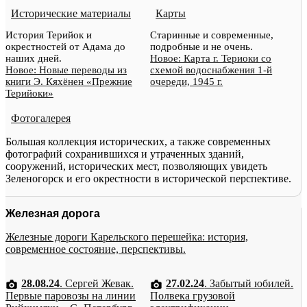
Исторические материалы
Карты
История Терийок и
Старинные и современные,
окрестностей от Адама до
подробные и не очень.
наших дней.
Новое: Карта г. Териоки со
Новое: Новые переводы из
схемой водоснабжения 1-й
книги Э. Кяхёнен «Прежние
очереди, 1945 г.
Терийоки»
Фотогалерея
Большая коллекция исторических, а также современных
фотографий сохранившихся и утраченных зданий,
сооружений, исторических мест, позволяющих увидеть
Зеленогорск и его окрестности в исторической перспективе.
Железная дорога
Железные дороги Карельского перешейка: история,
современное состояние, перспективы.
28.08.24
. Сергей Жевак.
27.02.24
. Забытый юбилей.
Первые паровозы на линии
Полвека грузовой