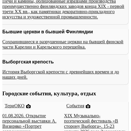
Печи и камины, облицованные изразцами производства
преимущественно финляндских заводов конца XIX - первой
трети XX вв., как памятники декоративно-прикладного
искусства и художественной промышленности.
Бывшие церкви в бывшей Финляндии
Сохранившиеся и разрушенные церкви на бывшей финской
части Карелии и Карельского перешейка.
Выборгская крепость
История Выборгской крепости с древнейших времен и до
наших дней.
Городские события, культура, отдых
ТериОКО
События
01.08.2026. Открытие
XIX Музыкально-
персональной выставки А.
поэтический фестиваль «В
Визиряко «Портрет
сторону Выборга». 15-23