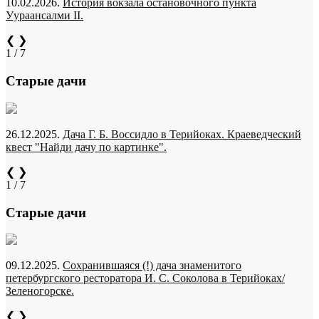
10.02.2026.
История вокзала остановочного пункта
Уураансалми II.
❮
❯
1 / 7
Старые дачи
26.12.2025.
Дача Г. Б. Воссидло в Терийоках. Краеведческий
квест "Найди дачу по картинке".
❮
❯
1 / 7
Старые дачи
09.12.2025.
Сохранившаяся (!) дача знаменитого
петербургского ресторатора И. С. Соколова в Терийоках/
Зеленогорске.
❮
❯