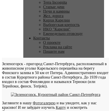
Terra Incognita
Старые дачи
Печи и камины
Жел. дорога
Кирхи Карелии
Выборгская крепость
ИКО "Карелия"
Еженедельно отовсюду
Контакты
О проекте
Реклама на сайте
Пишите нам
Зеленогорск - пригород Санкт-Петербурга, расположенный в
живописном уголке Карельского перешейка на берегу
Финского залива в 50 км от Питера. Административно входит
в состав Курортного района Санкт-Петербурга. До 1939 года
входил в состав Финляндии и назывался Териоки (или
Терийоки, финск. Terijoki).
Загляните в нашу
Фотогалерею
и вы увидите, как у нас
красиво! И не забудьте изучить
Карту
и осмотреть