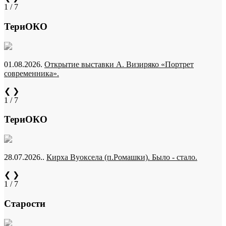
1 / 7
ТериОКО
01.08.2026.
Открытие выставки А. Визиряко «Портрет
современника».
❮
❯
1 / 7
ТериОКО
28.07.2026..
Кирха Вуоксела (п.Ромашки). Было - стало.
❮
❯
1 / 7
Старости