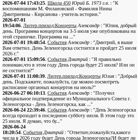
2026-07-04 17:43:25
.
Школа 450
Юрий Б. 1973 г.в.
: "К
воспоминаниям М. Филановской - Фамилия Нины
Дмитриевны - Кирсанова - учитель истории."
2026-07-01
19:54:06
.
Лютер.приход:Концерты
Александр
: "Юлия, добрый
день. Программа концертов на 3-5 июля уже опубликована на
этой страничке. Программа на ..."
2026-07-01 19:48:54
.
События
Александр
: "Дмитрий, я выше
Вам ответил. День Зеленогорска состоится и пройдет 25 июля
2026 г."
2026-07-01 15:09:56
.
События
Дмитрий
: "Я правильно
понимаю,что в этом году День города будет 25 июля? Или он
не состоится?"
2026-07-01 11:08:39
.
Лютер.приход:Концерты
Юлия
: "Добрый
день. Подскажите, пожалуйста, где можно посмотреть
расписание органных концертов на июль?"
2026-06-27 06:10:13
.
События
Александр
: "Получил
официальное подтверждение из Муниципального Совета г.
Зеленогорска - День Зеленогорска, как ..."
2026-06-24 22:39:46
.
События
Александр
: "День Зеленогорска
всегда проходит в последнюю субботу июля. В этом году это
25 июля. Я думаю, что бу..."
2026-06-24
18:20:54
.
События
Дмитрий
: "Ответьте,пожалуйста,какого
числа в 2026 году будет День города Зеленогорска?И будет ли