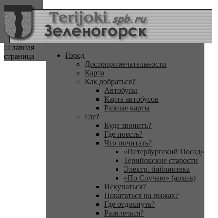
::Главная
Город
страница
Достопримечательности
Карта
Как добраться?
Автобусы
Карта автобусов
Разные карты
Где?
Куда звонить?
Где поесть?
Что почитать?
«Петербургский Посад»
Терийокские старости
Электр. библиотека
«По Случаю» (архив)
Искупаться?
Покататься на лыжах?
Где отдохнуть?
Развлечься?