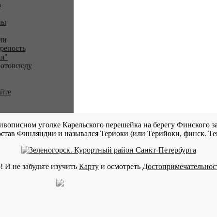
a
ны
ии
репость
я"
 отовсюду
айте
ивописном уголке Карельского перешейка на берегу Финского за
став Финляндии и назывался Териоки (или Терийоки, финск. Teri
! И не забудьте изучить
Карту
и осмотреть
Достопримечательнос