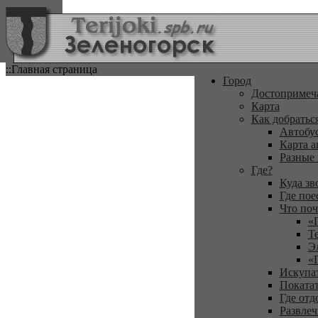
::Главная страница
Город
Достопримеч
Карта
Как добратьс
Автобу
Карта а
Разные
Где?
Куда зв
Где пое
Что поч
«
Т
Э
«
Искупа
Покатат
Где отд
Развлеч