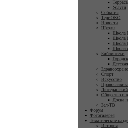
Терраса
Услуги
События
ТериОКО
Новости
Школы
Школа 
Школа 
Школа 
Школа 
Библиотеки
Городск
Детская
Здравоохран
Спорт
Искусство
Православны
Лютеранский
Общество и в
Доска п
Зел-ТВ
Форум
Фотогалерея
Тематические разд
История