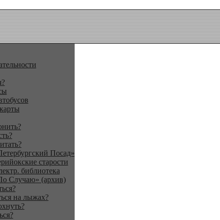
ательности
я?
сы
втобусов
 карты
онить?
сть?
итать?
Петербургский Посад»
ерийокские старости
лектр. библиотека
По Случаю» (архив)
ться?
ься на лыжах?
охнуть?
ься?