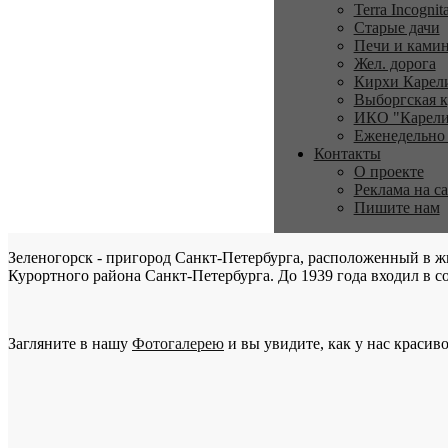
Terra Incognit
Старые дачи
Печи и ками
Жел. дорога
Кирхи Карел
Выборгская к
ИКО "Карели
Еженедельно
Контакты
О проекте
Реклама на с
Пишите нам
Зеленогорск - пригород Санкт-Петербурга, расположенный в ж
Курортного района Санкт-Петербурга. До 1939 года входил в со
Загляните в нашу
Фотогалерею
и вы увидите, как у нас красиво