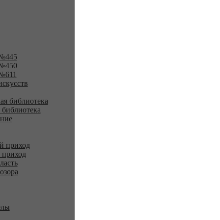
№445
№450
№611
искусств
ая библиотека
 библиотека
ение
й приход
 приход
ласть
озора
елы