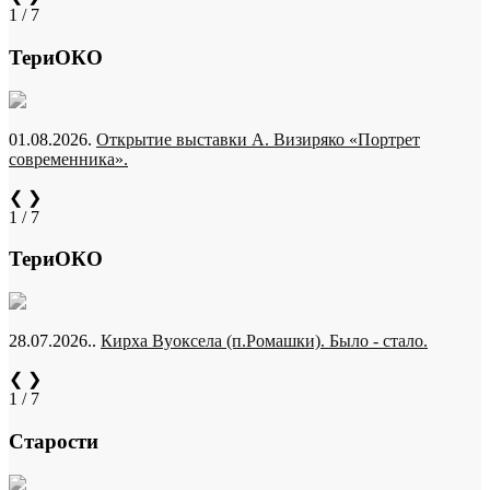
1 / 7
ТериОКО
01.08.2026.
Открытие выставки А. Визиряко «Портрет
современника».
❮
❯
1 / 7
ТериОКО
28.07.2026..
Кирха Вуоксела (п.Ромашки). Было - стало.
❮
❯
1 / 7
Старости