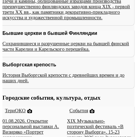
Печи и камины, облицованные изразцами производства
преимущественно финляндских заводов конца XIX - первой
трети XX вв., как памятники декоративно-прикладного
искусства и художественной промышленности.
Бывшие церкви в бывшей Финляндии
Сохранившиеся и разрушенные церкви на бывшей финской
части Карелии и Карельского перешейка.
Выборгская крепость
История Выборгской крепости с древнейших времен и до
наших дней.
Городские события, культура, отдых
ТериОКО
События
01.08.2026. Открытие
XIX Музыкально-
персональной выставки А.
поэтический фестиваль «В
Визиряко «Портрет
сторону Выборга». 15-23