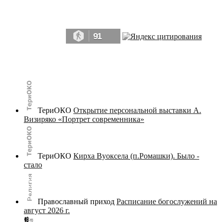
Да, мы память человечества, и поэтому мы в конце концов непременно
победим.» ― Рэй Брэдбери, 451° по Фаренгейту
91
© terijoki.spb.ru | terijoki.org 2000-2026 Использование материалов сайта в коммерческих целях без
письменного разрешения
администрации сайта
не допускается.
ТериОКО
Открытие персональной выставки А.
Визиряко «Портрет современника»
ТериОКО
Кирха Вуоксела (п.Ромашки). Было -
стало
Православный приход
Расписание богослужений на
август 2026 г.