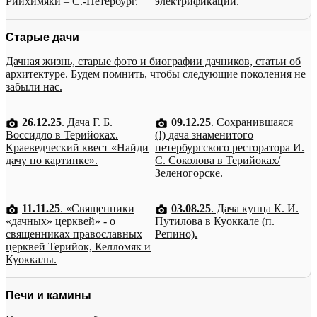
Рийхимяки – С.-Петербург.
электрификации.
Старые дачи
Дачная жизнь, старые фото и биографии дачников, статьи об
архитектуре. Будем помнить, чтобы следующие поколения не
забыли нас.
26.12.25
. Дача Г. Б.
09.12.25
. Сохранившаяся
Воссидло в Терийоках.
(!) дача знаменитого
Краеведческий квест «Найди
петербургского ресторатора И.
дачу по картинке».
С. Соколова в Терийоках/
Зеленогорске.
11.11.25
. «Священники
03.08.25
. Дача купца К. И.
«дачных» церквей» - о
Путилова в Куоккале (п.
священниках православных
Репино).
церквей Терийок, Келломяк и
Куоккалы.
Печи и камины