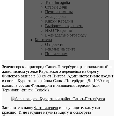
Terra Incognita
Старые дачи
Печи и камины
Жел. дорога
Кирхи Карелии
Выборгская крепость
ИКО "Карелия"
Еженедельно отовсюду
Контакты
О проекте
Реклама на сайте
Пишите нам
Зеленогорск - пригород Санкт-Петербурга, расположенный в
живописном уголке Карельского перешейка на берегу
Финского залива в 50 км от Питера. Административно входит
в состав Курортного района Санкт-Петербурга. До 1939 года
входил в состав Финляндии и назывался Териоки (или
Терийоки, финск. Terijoki).
Загляните в нашу
Фотогалерею
и вы увидите, как у нас
красиво! И не забудьте изучить
Карту
и осмотреть