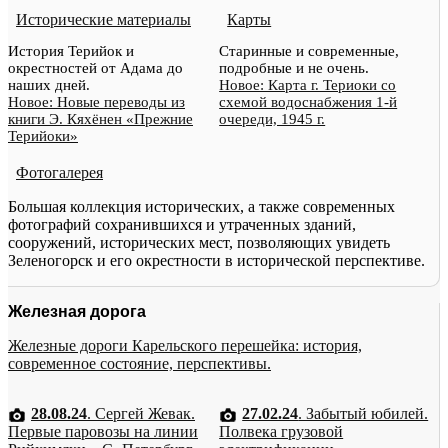
Исторические материалы
Карты
История Терийок и
Старинные и современные,
окрестностей от Адама до
подробные и не очень.
наших дней.
Новое: Карта г. Териоки со
Новое: Новые переводы из
схемой водоснабжения 1-й
книги Э. Кяхёнен «Прежние
очереди, 1945 г.
Терийоки»
Фотогалерея
Большая коллекция исторических, а также современных
фотографий сохранившихся и утраченных зданий,
сооружений, исторических мест, позволяющих увидеть
Зеленогорск и его окрестности в исторической перспективе.
Железная дорога
Железные дороги Карельского перешейка: история,
современное состояние, перспективы.
28.08.24
. Сергей Жевак.
27.02.24
. Забытый юбилей.
Первые паровозы на линии
Полвека грузовой