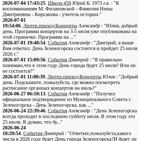
2026-07-04 17:43:25
.
Школа 450
Юрий Б. 1973 г.в.
: "К
воспоминаниям М. Филановской - Фамилия Нины
Дмитриевны - Кирсанова - учитель истории."
2026-07-01
19:54:06
.
Лютер.приход:Концерты
Александр
: "Юлия, добрый
день. Программа концертов на 3-5 июля уже опубликована на
этой страничке. Программа на ..."
2026-07-01 19:48:54
.
События
Александр
: "Дмитрий, я выше
Вам ответил. День Зеленогорска состоится и пройдет 25 июля
2026 г."
2026-07-01 15:09:56
.
События
Дмитрий
: "Я правильно
понимаю,что в этом году День города будет 25 июля? Или он
не состоится?"
2026-07-01 11:08:39
.
Лютер.приход:Концерты
Юлия
: "Добрый
день. Подскажите, пожалуйста, где можно посмотреть
расписание органных концертов на июль?"
2026-06-27 06:10:13
.
События
Александр
: "Получил
официальное подтверждение из Муниципального Совета г.
Зеленогорска - День Зеленогорска, как ..."
2026-06-24 22:39:46
.
События
Александр
: "День Зеленогорска
всегда проходит в последнюю субботу июля. В этом году это
25 июля. Я думаю, что бу..."
2026-06-24
18:20:54
.
События
Дмитрий
: "Ответьте,пожалуйста,какого
числа в 2026 году будет День города Зеленогорска?И будет ли