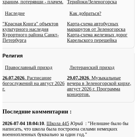
храним, потерявши - плачем.
Терийоки/Зеленогорска
Наследие
Как добраться?
"Красная Книга" объектов
Карта-схема автобусных
культурного наследия
маршрутов от Зеленогорска
Курортного района Санкт-
Карта-схема железных дорог
Петербурга
Карельского перешейка
Религия
Православный приход
Лютеранский приход
26.07.2026
. Расписание
29.07.2026
. Музыкальные
богослужений на август 2026
вечера в Зеленогорской кирхе,
г.
август 2026 г. Программа
концертов.
Последние комментарии :
2026-07-04 18:04:10
.
Школа 445
Юрий
: "Нелишне было бы
написать, что школа была построена силами немецких
военнопленных буквально за один год."