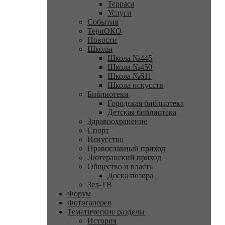
Терраса
Услуги
События
ТериОКО
Новости
Школы
Школа №445
Школа №450
Школа №611
Школа искусств
Библиотеки
Городская библиотека
Детская библиотека
Здравоохранение
Спорт
Искусство
Православный приход
Лютеранский приход
Общество и власть
Доска позора
Зел-ТВ
Форум
Фотогалерея
Тематические разделы
История