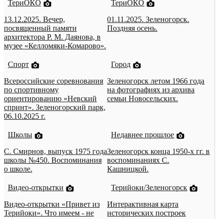
ТериОКО
ТериОКО
13.12.2025. Вечер,
01.11.2025. Зеленогорск.
посвященный памяти
Поздняя осень.
архитектора Р. М. Даянова, в
музее «Келломяки-Комарово».
Спорт
Город
Всероссийские соревнования
Зеленогорск летом 1966 года
по спортивному
на фотографиях из архива
ориентированию «Невский
семьи Новосельских.
спринт». Зеленогорский парк,
06.10.2025 г.
Школы
Недавнее прошлое
С. Смирнов, выпуск 1975 года
Зеленогорск конца 1950-х гг. в
школы №450. Воспоминания
воспоминаниях С.
о школе.
Кашницкой.
Видео-открытки
Терийоки/Зеленогорск
Видео-открытки «Привет из
Интерактивная карта
Терийоки». Что имеем - не
исторических построек