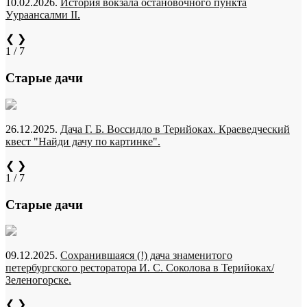
10.02.2026.
История вокзала остановочного пункта
Уураансалми II.
❮
❯
1 / 7
Старые дачи
26.12.2025.
Дача Г. Б. Воссидло в Терийоках. Краеведческий
квест "Найди дачу по картинке".
❮
❯
1 / 7
Старые дачи
09.12.2025.
Сохранившаяся (!) дача знаменитого
петербургского ресторатора И. С. Соколова в Терийоках/
Зеленогорске.
❮
❯