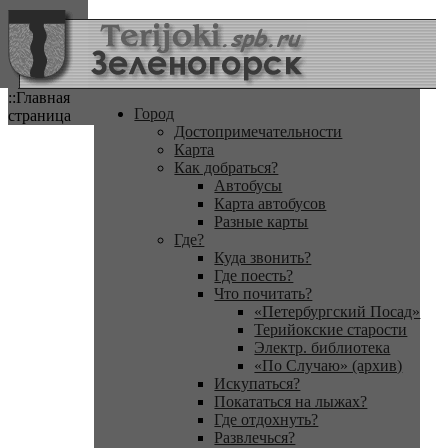
::Главная
Город
страница
Достопримечательности
Карта
Как добраться?
Автобусы
Карта автобусов
Разные карты
Где?
Куда звонить?
Где поесть?
Что почитать?
«Петербургский Посад»
Терийокские старости
Электр. библиотека
«По Случаю» (архив)
Искупаться?
Покататься на лыжах?
Где отдохнуть?
Развлечься?