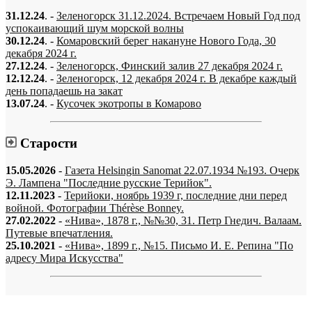
31.12.24
. -
Зеленогорск 31.12.2024. Встречаем Новый Год под
успокаивающий шум морской волны
30.12.24
. -
Комаровский берег накануне Нового Года, 30
декабря 2024 г.
27.12.24
. -
Зеленогорск, Финский залив 27 декабря 2024 г.
12.12.24
. -
Зеленогорск, 12 декабря 2024 г. В декабре каждый
день попадаешь на закат
13.07.24
. -
Кусочек экотропы в Комарово
Старости
15.05.2026
-
Газета Helsingin Sanomat 22.07.1934 №193. Очерк
Э. Лампена "Последние русские Терийок".
12.11.2023
-
Терийоки, ноябрь 1939 г, последние дни перед
войной. Фотографии Thérèse Bonney.
27.02.2022
-
«Нива», 1878 г., №№30, 31. Петр Гнедич. Валаам.
Путевые впечатления.
25.10.2021
-
«Нива», 1899 г., №15. Письмо И. Е. Репина "По
адресу Мира Искусства"
«…когда они спросят нас, что мы делаем, мы ответим: мы вспоминаем.