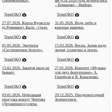
современника».
августа 2026 года Зеленогорск
– Комарово – Выборг.
ТериОКО
ТериОКО
27.07.2026. Кирха Вуоксела
31.05.2026. Вода, небо и
(п.Ромашки). Было - стало.
красные шарики.
ТериОКО
ТериОКО
01.05.2026. Экотропа
15.03.2026. Весна. Залив подо
«Сестрорецкое болото».
льдом, солнечно и тепло.
ТериОКО
ТериОКО
13.02.2026. Закатов мало не
27.01.2026. Концерт «Музыка
бывает.
для двух фортепиано» А.
Гориболя и Я. Коваленко.
ТериОКО
ТериОКО
03.01.2026. Небольшая
29.12.2025. Предновогодний
прогулка вокруг Чертова
Зеленогорск.
(Дружинного) озера.