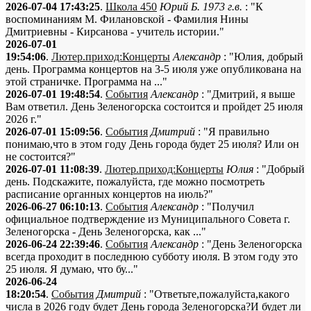
2026-07-04 17:43:25
.
Школа 450
Юрий Б. 1973 г.в.
: "К
воспоминаниям М. Филановской - Фамилия Нины
Дмитриевны - Кирсанова - учитель истории."
2026-07-01
19:54:06
.
Лютер.приход:Концерты
Александр
: "Юлия, добрый
день. Программа концертов на 3-5 июля уже опубликована на
этой страничке. Программа на ..."
2026-07-01 19:48:54
.
События
Александр
: "Дмитрий, я выше
Вам ответил. День Зеленогорска состоится и пройдет 25 июля
2026 г."
2026-07-01 15:09:56
.
События
Дмитрий
: "Я правильно
понимаю,что в этом году День города будет 25 июля? Или он
не состоится?"
2026-07-01 11:08:39
.
Лютер.приход:Концерты
Юлия
: "Добрый
день. Подскажите, пожалуйста, где можно посмотреть
расписание органных концертов на июль?"
2026-06-27 06:10:13
.
События
Александр
: "Получил
официальное подтверждение из Муниципального Совета г.
Зеленогорска - День Зеленогорска, как ..."
2026-06-24 22:39:46
.
События
Александр
: "День Зеленогорска
всегда проходит в последнюю субботу июля. В этом году это
25 июля. Я думаю, что бу..."
2026-06-24
18:20:54
.
События
Дмитрий
: "Ответьте,пожалуйста,какого
числа в 2026 году будет День города Зеленогорска?И будет ли