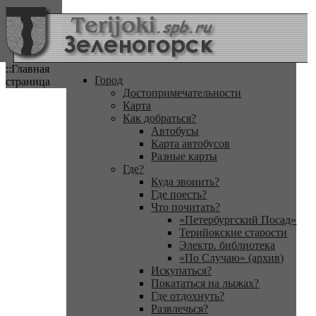
::Главная
Город
страница
Достопримечательности
Карта
Как добраться?
Автобусы
Карта автобусов
Разные карты
Где?
Куда звонить?
Где поесть?
Что почитать?
«Петербургский Посад»
Терийокские старости
Электр. библиотека
«По Случаю» (архив)
Искупаться?
Покататься на лыжах?
Где отдохнуть?
Развлечься?