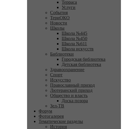
Терраса
Услуги
События
ТериОКО
Новости
Школы
Школа №445
Школа №450
Школа №611
Школа искусств
Библиотеки
Городская библиотека
Детская библиотека
Здравоохранение
Спорт
Искусство
Православный приход
Лютеранский приход
Общество и власть
Доска позора
Зел-ТВ
Форум
Фотогалерея
Тематические разделы
История