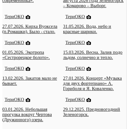
современника».
августа 2026 года Зеленогорск
– Комарово – Выборг.
ТериОКО
ТериОКО
27.07.2026. Кирха Вуоксела
31.05.2026. Вода, небо и
(п.Ромашки). Было - стало.
красные шарики.
ТериОКО
ТериОКО
01.05.2026. Экотропа
15.03.2026. Весна. Залив подо
«Сестрорецкое болото».
льдом, солнечно и тепло.
ТериОКО
ТериОКО
13.02.2026. Закатов мало не
27.01.2026. Концерт «Музыка
бывает.
для двух фортепиано» А.
Гориболя и Я. Коваленко.
ТериОКО
ТериОКО
03.01.2026. Небольшая
29.12.2025. Предновогодний
прогулка вокруг Чертова
Зеленогорск.
(Дружинного) озера.