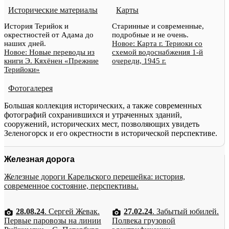
Исторические материалы
Карты
История Терийок и
Старинные и современные,
окрестностей от Адама до
подробные и не очень.
наших дней.
Новое: Карта г. Териоки со
Новое: Новые переводы из
схемой водоснабжения 1-й
книги Э. Кяхёнен «Прежние
очереди, 1945 г.
Терийоки»
Фотогалерея
Большая коллекция исторических, а также современных
фотографий сохранившихся и утраченных зданий,
сооружений, исторических мест, позволяющих увидеть
Зеленогорск и его окрестности в исторической перспективе.
Железная дорога
Железные дороги Карельского перешейка: история,
современное состояние, перспективы.
28.08.24
. Сергей Жевак.
27.02.24
. Забытый юбилей.
Первые паровозы на линии
Полвека грузовой