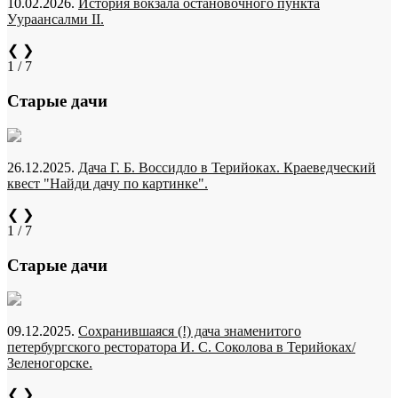
10.02.2026.
История вокзала остановочного пункта
Уураансалми II.
❮
❯
1 / 7
Старые дачи
26.12.2025.
Дача Г. Б. Воссидло в Терийоках. Краеведческий
квест "Найди дачу по картинке".
❮
❯
1 / 7
Старые дачи
09.12.2025.
Сохранившаяся (!) дача знаменитого
петербургского ресторатора И. С. Соколова в Терийоках/
Зеленогорске.
❮
❯