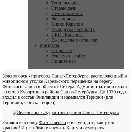
Terra Incognita
Старые дачи
Печи и камины
Жел. дорога
Кирхи Карелии
Выборгская крепость
ИКО "Карелия"
Еженедельно отовсюду
Контакты
О проекте
Реклама на сайте
Пишите нам
Зеленогорск - пригород Санкт-Петербурга, расположенный в
живописном уголке Карельского перешейка на берегу
Финского залива в 50 км от Питера. Административно входит
в состав Курортного района Санкт-Петербурга. До 1939 года
входил в состав Финляндии и назывался Териоки (или
Терийоки, финск. Terijoki).
Загляните в нашу
Фотогалерею
и вы увидите, как у нас
красиво! И не забудьте изучить
Карту
и осмотреть