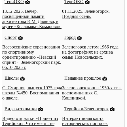
ТериОКО
ТериОКО
13.12.2025. Вечер,
01.11.2025. Зеленогорск.
посвященный памяти
Поздняя осень.
архитектора Р. М. Даянова, в
музее «Келломяки-Комарово».
Спорт
Город
Всероссийские соревнования
Зеленогорск летом 1966 года
по спортивному
на фотографиях из архива
ориентированию «Невский
семьи Новосельских.
спринт». Зеленогорский парк,
06.10.2025 г.
Школы
Недавнее прошлое
С. Смирнов, выпуск 1975 года
Зеленогорск конца 1950-х гг. в
школы №450. Воспоминания
воспоминаниях С.
о школе.
Кашницкой.
Видео-открытки
Терийоки/Зеленогорск
Видео-открытки «Привет из
Интерактивная карта
Терийоки». Что имеем - не
исторических построек