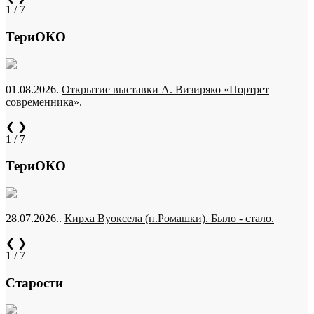
1 / 7
ТериОКО
01.08.2026.
Открытие выставки А. Визиряко «Портрет
современника».
❮
❯
1 / 7
ТериОКО
28.07.2026..
Кирха Вуоксела (п.Ромашки). Было - стало.
❮
❯
1 / 7
Старости