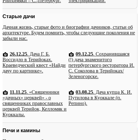
Рийхимяки – С.-Петербург.
электрификации.
Старые дачи
Дачная жизнь, старые фото и биографии дачников, статьи об
архитектуре. Будем помнить, чтобы следующие поколения не
забыли нас.
26.12.25
. Дача Г. Б.
09.12.25
. Сохранившаяся
Воссидло в Терийоках.
(!) дача знаменитого
Краеведческий квест «Найди
петербургского ресторатора И.
дачу по картинке».
С. Соколова в Терийоках/
Зеленогорске.
11.11.25
. «Священники
03.08.25
. Дача купца К. И.
«дачных» церквей» - о
Путилова в Куоккале (п.
священниках православных
Репино).
церквей Терийок, Келломяк и
Куоккалы.
Печи и камины