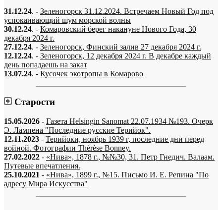
31.12.24
. -
Зеленогорск 31.12.2024. Встречаем Новый Год под
успокаивающий шум морской волны
30.12.24
. -
Комаровский берег накануне Нового Года, 30
декабря 2024 г.
27.12.24
. -
Зеленогорск, Финский залив 27 декабря 2024 г.
12.12.24
. -
Зеленогорск, 12 декабря 2024 г. В декабре каждый
день попадаешь на закат
13.07.24
. -
Кусочек экотропы в Комарово
Старости
15.05.2026
-
Газета Helsingin Sanomat 22.07.1934 №193. Очерк
Э. Лампена "Последние русские Терийок".
12.11.2023
-
Терийоки, ноябрь 1939 г, последние дни перед
войной. Фотографии Thérèse Bonney.
27.02.2022
-
«Нива», 1878 г., №№30, 31. Петр Гнедич. Валаам.
Путевые впечатления.
25.10.2021
-
«Нива», 1899 г., №15. Письмо И. Е. Репина "По
адресу Мира Искусства"
«…когда они спросят нас, что мы делаем, мы ответим: мы вспоминаем.