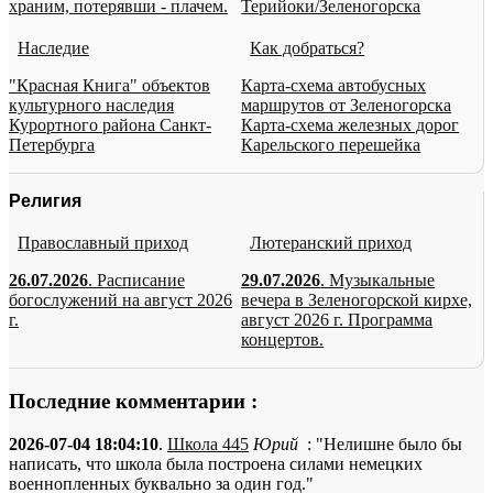
храним, потерявши - плачем.
Терийоки/Зеленогорска
Наследие
Как добраться?
"Красная Книга" объектов
Карта-схема автобусных
культурного наследия
маршрутов от Зеленогорска
Курортного района Санкт-
Карта-схема железных дорог
Петербурга
Карельского перешейка
Религия
Православный приход
Лютеранский приход
26.07.2026
. Расписание
29.07.2026
. Музыкальные
богослужений на август 2026
вечера в Зеленогорской кирхе,
г.
август 2026 г. Программа
концертов.
Последние комментарии :
2026-07-04 18:04:10
.
Школа 445
Юрий
: "Нелишне было бы
написать, что школа была построена силами немецких
военнопленных буквально за один год."