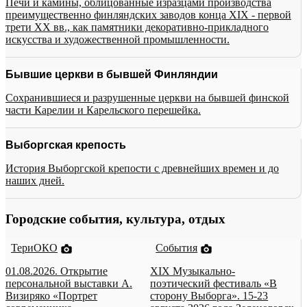
Печи и камины, облицованные изразцами производства
преимущественно финляндских заводов конца XIX - первой
трети XX вв., как памятники декоративно-прикладного
искусства и художественной промышленности.
Бывшие церкви в бывшей Финляндии
Сохранившиеся и разрушенные церкви на бывшей финской
части Карелии и Карельского перешейка.
Выборгская крепость
История Выборгской крепости с древнейших времен и до
наших дней.
Городские события, культура, отдых
ТериОКО
События
01.08.2026. Открытие
XIX Музыкально-
персональной выставки А.
поэтический фестиваль «В
Визиряко «Портрет
сторону Выборга». 15-23