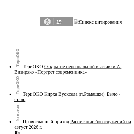
Да, мы память человечества, и поэтому мы в конце концов непременно
победим.» ― Рэй Брэдбери, 451° по Фаренгейту
19
© terijoki.spb.ru | terijoki.org 2000-2026 Использование материалов сайта в коммерческих целях без
письменного разрешения
администрации сайта
не допускается.
ТериОКО
Открытие персональной выставки А.
Визиряко «Портрет современника»
ТериОКО
Кирха Вуоксела (п.Ромашки). Было -
стало
Православный приход
Расписание богослужений на
август 2026 г.