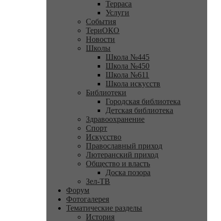
Терраса
Услуги
События
ТериОКО
Новости
Школы
Школа №445
Школа №450
Школа №611
Школа искусств
Библиотеки
Городская библиотека
Детская библиотека
Здравоохранение
Спорт
Искусство
Православный приход
Лютеранский приход
Общество и власть
Доска позора
Зел-ТВ
Форум
Фотогалерея
Тематические разделы
История