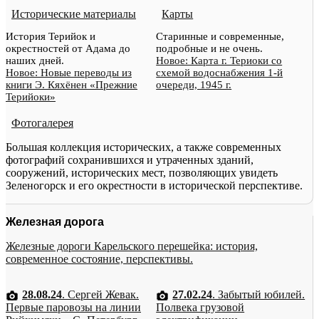
Исторические материалы
Карты
История Терийок и
Старинные и современные,
окрестностей от Адама до
подробные и не очень.
наших дней.
Новое: Карта г. Териоки со
Новое: Новые переводы из
схемой водоснабжения 1-й
книги Э. Кяхёнен «Прежние
очереди, 1945 г.
Терийоки»
Фотогалерея
Большая коллекция исторических, а также современных
фотографий сохранившихся и утраченных зданий,
сооружений, исторических мест, позволяющих увидеть
Зеленогорск и его окрестности в исторической перспективе.
Железная дорога
Железные дороги Карельского перешейка: история,
современное состояние, перспективы.
28.08.24
. Сергей Жевак.
27.02.24
. Забытый юбилей.
Первые паровозы на линии
Полвека грузовой