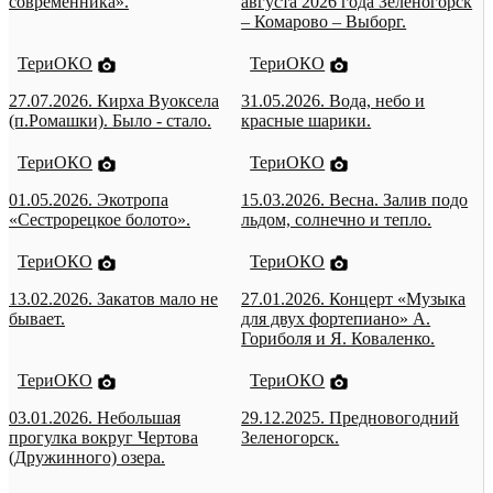
современника».
августа 2026 года Зеленогорск
– Комарово – Выборг.
ТериОКО
ТериОКО
27.07.2026. Кирха Вуоксела
31.05.2026. Вода, небо и
(п.Ромашки). Было - стало.
красные шарики.
ТериОКО
ТериОКО
01.05.2026. Экотропа
15.03.2026. Весна. Залив подо
«Сестрорецкое болото».
льдом, солнечно и тепло.
ТериОКО
ТериОКО
13.02.2026. Закатов мало не
27.01.2026. Концерт «Музыка
бывает.
для двух фортепиано» А.
Гориболя и Я. Коваленко.
ТериОКО
ТериОКО
03.01.2026. Небольшая
29.12.2025. Предновогодний
прогулка вокруг Чертова
Зеленогорск.
(Дружинного) озера.