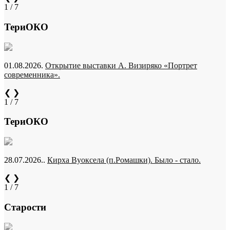
1 / 7
ТериОКО
01.08.2026.
Открытие выставки А. Визиряко «Портрет
современника».
❮
❯
1 / 7
ТериОКО
28.07.2026..
Кирха Вуоксела (п.Ромашки). Было - стало.
❮
❯
1 / 7
Старости