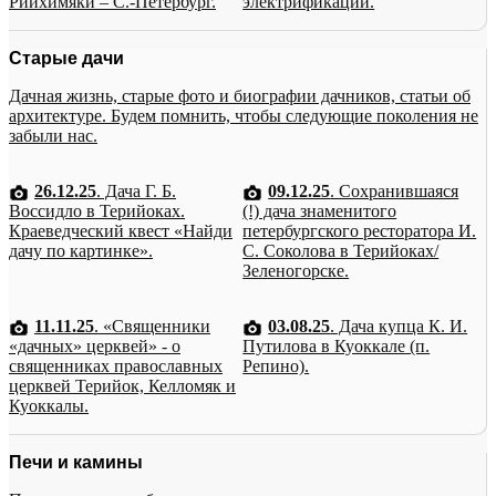
Рийхимяки – С.-Петербург.
электрификации.
Старые дачи
Дачная жизнь, старые фото и биографии дачников, статьи об
архитектуре. Будем помнить, чтобы следующие поколения не
забыли нас.
26.12.25
. Дача Г. Б.
09.12.25
. Сохранившаяся
Воссидло в Терийоках.
(!) дача знаменитого
Краеведческий квест «Найди
петербургского ресторатора И.
дачу по картинке».
С. Соколова в Терийоках/
Зеленогорске.
11.11.25
. «Священники
03.08.25
. Дача купца К. И.
«дачных» церквей» - о
Путилова в Куоккале (п.
священниках православных
Репино).
церквей Терийок, Келломяк и
Куоккалы.
Печи и камины