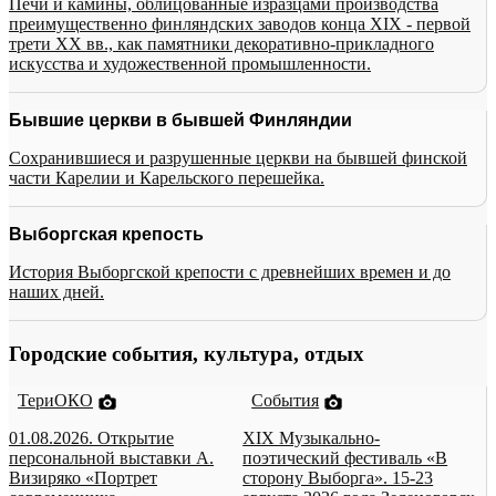
Печи и камины, облицованные изразцами производства
преимущественно финляндских заводов конца XIX - первой
трети XX вв., как памятники декоративно-прикладного
искусства и художественной промышленности.
Бывшие церкви в бывшей Финляндии
Сохранившиеся и разрушенные церкви на бывшей финской
части Карелии и Карельского перешейка.
Выборгская крепость
История Выборгской крепости с древнейших времен и до
наших дней.
Городские события, культура, отдых
ТериОКО
События
01.08.2026. Открытие
XIX Музыкально-
персональной выставки А.
поэтический фестиваль «В
Визиряко «Портрет
сторону Выборга». 15-23