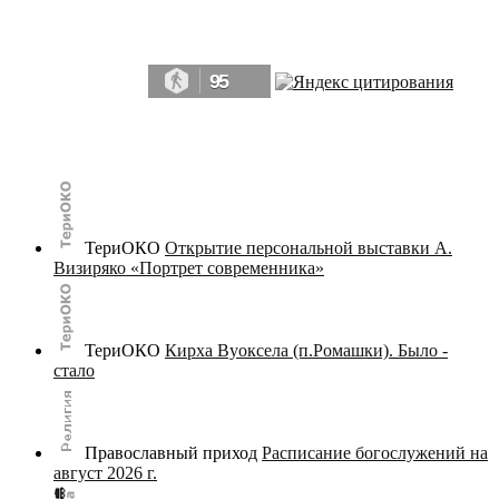
Да, мы память человечества, и поэтому мы в конце концов непременно
победим.» ― Рэй Брэдбери, 451° по Фаренгейту
95
© terijoki.spb.ru | terijoki.org 2000-2026 Использование материалов сайта в коммерческих целях без
письменного разрешения
администрации сайта
не допускается.
ТериОКО
Открытие персональной выставки А.
Визиряко «Портрет современника»
ТериОКО
Кирха Вуоксела (п.Ромашки). Было -
стало
Православный приход
Расписание богослужений на
август 2026 г.