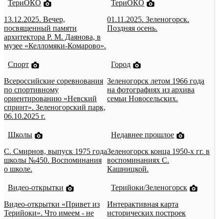
ТериОКО
ТериОКО
13.12.2025. Вечер,
01.11.2025. Зеленогорск.
посвященный памяти
Поздняя осень.
архитектора Р. М. Даянова, в
музее «Келломяки-Комарово».
Спорт
Город
Всероссийские соревнования
Зеленогорск летом 1966 года
по спортивному
на фотографиях из архива
ориентированию «Невский
семьи Новосельских.
спринт». Зеленогорский парк,
06.10.2025 г.
Школы
Недавнее прошлое
С. Смирнов, выпуск 1975 года
Зеленогорск конца 1950-х гг. в
школы №450. Воспоминания
воспоминаниях С.
о школе.
Кашницкой.
Видео-открытки
Терийоки/Зеленогорск
Видео-открытки «Привет из
Интерактивная карта
Терийоки». Что имеем - не
исторических построек