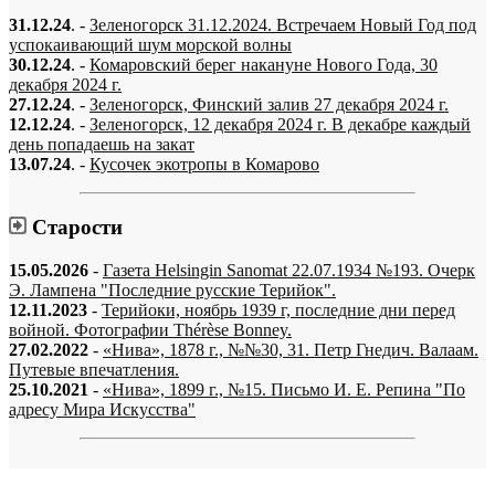
31.12.24
. -
Зеленогорск 31.12.2024. Встречаем Новый Год под
успокаивающий шум морской волны
30.12.24
. -
Комаровский берег накануне Нового Года, 30
декабря 2024 г.
27.12.24
. -
Зеленогорск, Финский залив 27 декабря 2024 г.
12.12.24
. -
Зеленогорск, 12 декабря 2024 г. В декабре каждый
день попадаешь на закат
13.07.24
. -
Кусочек экотропы в Комарово
Старости
15.05.2026
-
Газета Helsingin Sanomat 22.07.1934 №193. Очерк
Э. Лампена "Последние русские Терийок".
12.11.2023
-
Терийоки, ноябрь 1939 г, последние дни перед
войной. Фотографии Thérèse Bonney.
27.02.2022
-
«Нива», 1878 г., №№30, 31. Петр Гнедич. Валаам.
Путевые впечатления.
25.10.2021
-
«Нива», 1899 г., №15. Письмо И. Е. Репина "По
адресу Мира Искусства"
«…когда они спросят нас, что мы делаем, мы ответим: мы вспоминаем.