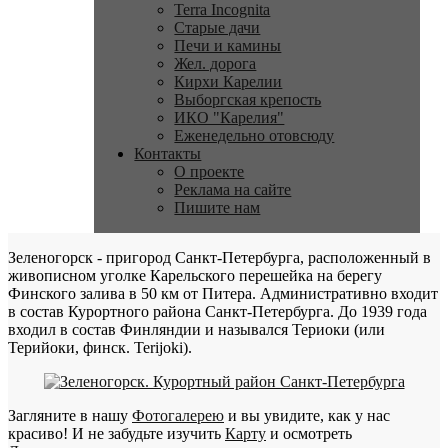
Terra Incognita
Старые дачи
Печи и камины
Жел. дорога
Кирхи Карелии
Выборгская крепость
ИКО "Карелия"
Еженедельно отовсюду
Контакты
О проекте
Реклама на сайте
Пишите нам
Зеленогорск - пригород Санкт-Петербурга, расположенный в
живописном уголке Карельского перешейка на берегу
Финского залива в 50 км от Питера. Административно входит
в состав Курортного района Санкт-Петербурга. До 1939 года
входил в состав Финляндии и назывался Териоки (или
Терийоки, финск. Terijoki).
Загляните в нашу
Фотогалерею
и вы увидите, как у нас
красиво! И не забудьте изучить
Карту
и осмотреть