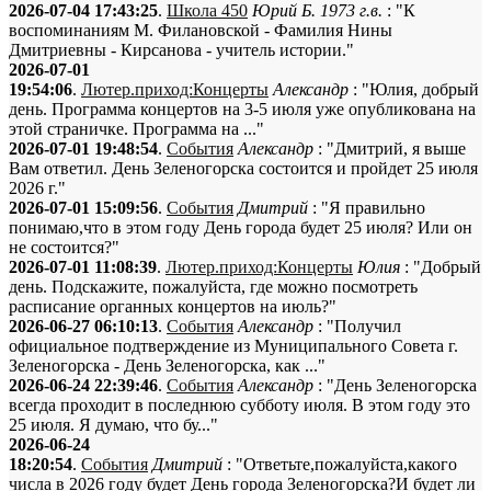
2026-07-04 17:43:25
.
Школа 450
Юрий Б. 1973 г.в.
: "К
воспоминаниям М. Филановской - Фамилия Нины
Дмитриевны - Кирсанова - учитель истории."
2026-07-01
19:54:06
.
Лютер.приход:Концерты
Александр
: "Юлия, добрый
день. Программа концертов на 3-5 июля уже опубликована на
этой страничке. Программа на ..."
2026-07-01 19:48:54
.
События
Александр
: "Дмитрий, я выше
Вам ответил. День Зеленогорска состоится и пройдет 25 июля
2026 г."
2026-07-01 15:09:56
.
События
Дмитрий
: "Я правильно
понимаю,что в этом году День города будет 25 июля? Или он
не состоится?"
2026-07-01 11:08:39
.
Лютер.приход:Концерты
Юлия
: "Добрый
день. Подскажите, пожалуйста, где можно посмотреть
расписание органных концертов на июль?"
2026-06-27 06:10:13
.
События
Александр
: "Получил
официальное подтверждение из Муниципального Совета г.
Зеленогорска - День Зеленогорска, как ..."
2026-06-24 22:39:46
.
События
Александр
: "День Зеленогорска
всегда проходит в последнюю субботу июля. В этом году это
25 июля. Я думаю, что бу..."
2026-06-24
18:20:54
.
События
Дмитрий
: "Ответьте,пожалуйста,какого
числа в 2026 году будет День города Зеленогорска?И будет ли