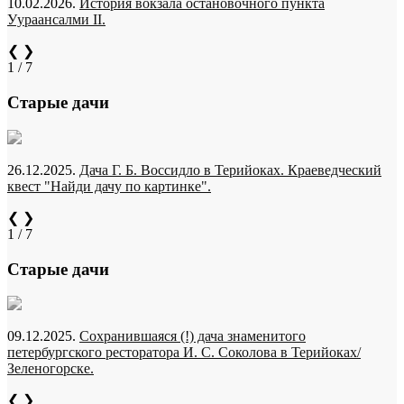
10.02.2026.
История вокзала остановочного пункта
Уураансалми II.
❮
❯
1 / 7
Старые дачи
26.12.2025.
Дача Г. Б. Воссидло в Терийоках. Краеведческий
квест "Найди дачу по картинке".
❮
❯
1 / 7
Старые дачи
09.12.2025.
Сохранившаяся (!) дача знаменитого
петербургского ресторатора И. С. Соколова в Терийоках/
Зеленогорске.
❮
❯