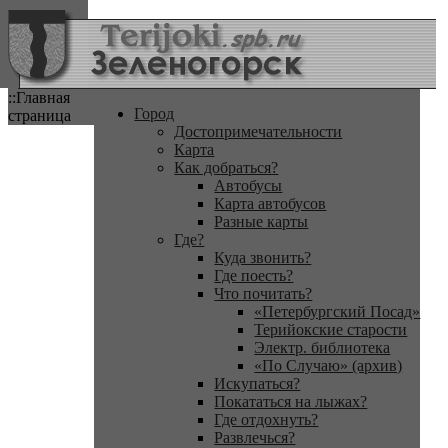
::Главная
Город
страница
Достопримечательности
Карта
Как добраться?
Автобусы
Карта автобусов
Разные карты
Где?
Куда звонить?
Где поесть?
Что почитать?
«Петербургский Посад»
Терийокские старости
Электр. библиотека
«По Случаю» (архив)
Искупаться?
Покататься на лыжах?
Где отдохнуть?
Развлечься?