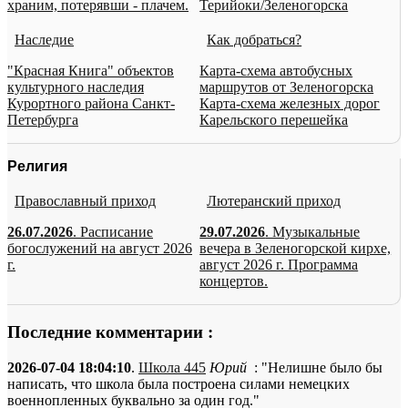
храним, потерявши - плачем.
Терийоки/Зеленогорска
Наследие
Как добраться?
"Красная Книга" объектов
Карта-схема автобусных
культурного наследия
маршрутов от Зеленогорска
Курортного района Санкт-
Карта-схема железных дорог
Петербурга
Карельского перешейка
Религия
Православный приход
Лютеранский приход
26.07.2026
. Расписание
29.07.2026
. Музыкальные
богослужений на август 2026
вечера в Зеленогорской кирхе,
г.
август 2026 г. Программа
концертов.
Последние комментарии :
2026-07-04 18:04:10
.
Школа 445
Юрий
: "Нелишне было бы
написать, что школа была построена силами немецких
военнопленных буквально за один год."