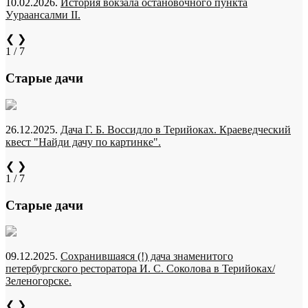
10.02.2026.
История вокзала остановочного пункта
Уураансалми II.
❮
❯
1 / 7
Старые дачи
26.12.2025.
Дача Г. Б. Воссидло в Терийоках. Краеведческий
квест "Найди дачу по картинке".
❮
❯
1 / 7
Старые дачи
09.12.2025.
Сохранившаяся (!) дача знаменитого
петербургского ресторатора И. С. Соколова в Терийоках/
Зеленогорске.
❮
❯