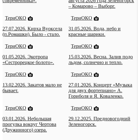
современника».
августа 2026 года Зеленогорск
– Комарово – Выборг.
ТериОКО
ТериОКО
27.07.2026. Кирха Вуоксела
31.05.2026. Вода, небо и
(п.Ромашки). Было - стало.
красные шарики.
ТериОКО
ТериОКО
01.05.2026. Экотропа
15.03.2026. Весна. Залив подо
«Сестрорецкое болото».
льдом, солнечно и тепло.
ТериОКО
ТериОКО
13.02.2026. Закатов мало не
27.01.2026. Концерт «Музыка
бывает.
для двух фортепиано» А.
Гориболя и Я. Коваленко.
ТериОКО
ТериОКО
03.01.2026. Небольшая
29.12.2025. Предновогодний
прогулка вокруг Чертова
Зеленогорск.
(Дружинного) озера.