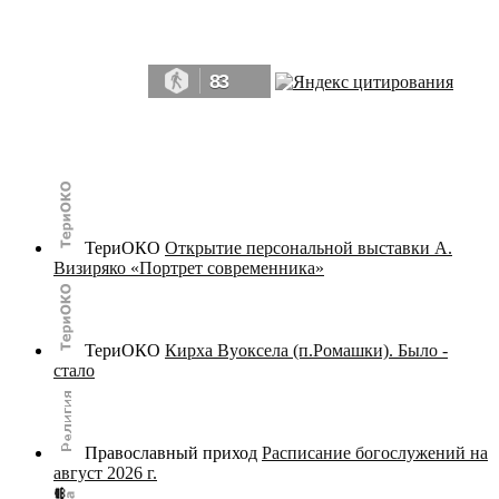
Да, мы память человечества, и поэтому мы в конце концов непременно
победим.» ― Рэй Брэдбери, 451° по Фаренгейту
83
© terijoki.spb.ru | terijoki.org 2000-2026 Использование материалов сайта в коммерческих целях без
письменного разрешения
администрации сайта
не допускается.
ТериОКО
Открытие персональной выставки А.
Визиряко «Портрет современника»
ТериОКО
Кирха Вуоксела (п.Ромашки). Было -
стало
Православный приход
Расписание богослужений на
август 2026 г.