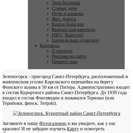
Terra Incognita
Старые дачи
Печи и камины
Жел. дорога
Кирхи Карелии
Выборгская крепость
ИКО "Карелия"
Еженедельно отовсюду
Контакты
О проекте
Реклама на сайте
Пишите нам
Зеленогорск - пригород Санкт-Петербурга, расположенный в
живописном уголке Карельского перешейка на берегу
Финского залива в 50 км от Питера. Административно входит
в состав Курортного района Санкт-Петербурга. До 1939 года
входил в состав Финляндии и назывался Териоки (или
Терийоки, финск. Terijoki).
Загляните в нашу
Фотогалерею
и вы увидите, как у нас
красиво! И не забудьте изучить
Карту
и осмотреть