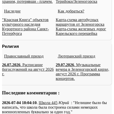
храним, потерявши - плачем.
Терийоки/Зеленогорска
Наследие
Как добраться?
"Красная Книга" объектов
Карта-схема автобусных
культурного наследия
маршрутов от Зеленогорска
Курортного района Санкт-
Карта-схема железных дорог
Петербурга
Карельского перешейка
Религия
Православный приход
Лютеранский приход
26.07.2026
. Расписание
29.07.2026
. Музыкальные
богослужений на август 2026
вечера в Зеленогорской кирхе,
г.
август 2026 г. Программа
концертов.
Последние комментарии :
2026-07-04 18:04:10
.
Школа 445
Юрий
: "Нелишне было бы
написать, что школа была построена силами немецких
военнопленных буквально за один год."