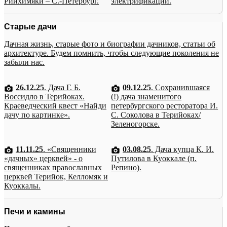
Рийхимяки – С.-Петербург.
электрификации.
Старые дачи
Дачная жизнь, старые фото и биографии дачников, статьи об
архитектуре. Будем помнить, чтобы следующие поколения не
забыли нас.
26.12.25
. Дача Г. Б.
09.12.25
. Сохранившаяся
Воссидло в Терийоках.
(!) дача знаменитого
Краеведческий квест «Найди
петербургского ресторатора И.
дачу по картинке».
С. Соколова в Терийоках/
Зеленогорске.
11.11.25
. «Священники
03.08.25
. Дача купца К. И.
«дачных» церквей» - о
Путилова в Куоккале (п.
священниках православных
Репино).
церквей Терийок, Келломяк и
Куоккалы.
Печи и камины