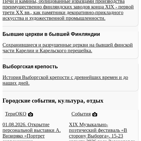
Печи и камины, облицованные изразцами производства
преимущественно финляндских заводов конца XIX - первой
трети XX вв., как памятники декоративно-прикладного
искусства и художественной промышленности.
Бывшие церкви в бывшей Финляндии
Сохранившиеся и разрушенные церкви на бывшей финской
части Карелии и Карельского перешейка.
Выборгская крепость
История Выборгской крепости с древнейших времен и до
наших дней.
Городские события, культура, отдых
ТериОКО
События
01.08.2026. Открытие
XIX Музыкально-
персональной выставки А.
поэтический фестиваль «В
Визиряко «Портрет
сторону Выборга». 15-23