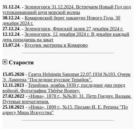
31.12.24
. -
Зеленогорск 31.12.2024. Встречаем Новый Год под
успокаивающий шум морской волны
30.12.24
. -
Комаровский берег накануне Нового Года, 30
декабря 2024 г.
27.12.24
. -
Зеленогорск, Финский залив 27 декабря 2024 г.
12.12.24
. -
Зеленогорск, 12 декабря 2024 г. В декабре каждый
день попадаешь на закат
13.07.24
. -
Кусочек экотропы в Комарово
Старости
15.05.2026
-
Газета Helsingin Sanomat 22.07.1934 №193. Очерк
Э. Лампена "Последние русские Терийок".
12.11.2023
-
Терийоки, ноябрь 1939 г, последние дни перед
войной. Фотографии Thérèse Bonney.
27.02.2022
-
«Нива», 1878 г., №№30, 31. Петр Гнедич. Валаам.
Путевые впечатления.
25.10.2021
-
«Нива», 1899 г., №15. Письмо И. Е. Репина "По
адресу Мира Искусства"
«…когда они спросят нас, что мы делаем, мы ответим: мы вспоминаем.