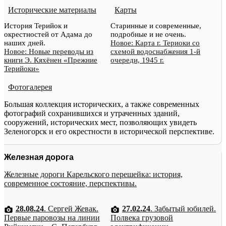
Исторические материалы
Карты
История Терийок и
Старинные и современные,
окрестностей от Адама до
подробные и не очень.
наших дней.
Новое: Карта г. Териоки со
Новое: Новые переводы из
схемой водоснабжения 1-й
книги Э. Кяхёнен «Прежние
очереди, 1945 г.
Терийоки»
Фотогалерея
Большая коллекция исторических, а также современных
фотографий сохранившихся и утраченных зданий,
сооружений, исторических мест, позволяющих увидеть
Зеленогорск и его окрестности в исторической перспективе.
Железная дорога
Железные дороги Карельского перешейка: история,
современное состояние, перспективы.
28.08.24
. Сергей Жевак.
27.02.24
. Забытый юбилей.
Первые паровозы на линии
Полвека грузовой