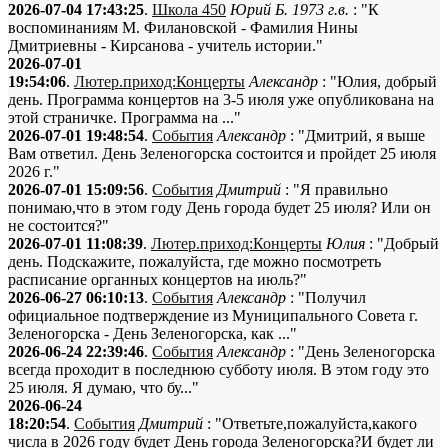
2026-07-04 17:43:25
.
Школа 450
Юрий Б. 1973 г.в.
: "К
воспоминаниям М. Филановской - Фамилия Нины
Дмитриевны - Кирсанова - учитель истории."
2026-07-01
19:54:06
.
Лютер.приход:Концерты
Александр
: "Юлия, добрый
день. Программа концертов на 3-5 июля уже опубликована на
этой страничке. Программа на ..."
2026-07-01 19:48:54
.
События
Александр
: "Дмитрий, я выше
Вам ответил. День Зеленогорска состоится и пройдет 25 июля
2026 г."
2026-07-01 15:09:56
.
События
Дмитрий
: "Я правильно
понимаю,что в этом году День города будет 25 июля? Или он
не состоится?"
2026-07-01 11:08:39
.
Лютер.приход:Концерты
Юлия
: "Добрый
день. Подскажите, пожалуйста, где можно посмотреть
расписание органных концертов на июль?"
2026-06-27 06:10:13
.
События
Александр
: "Получил
официальное подтверждение из Муниципального Совета г.
Зеленогорска - День Зеленогорска, как ..."
2026-06-24 22:39:46
.
События
Александр
: "День Зеленогорска
всегда проходит в последнюю субботу июля. В этом году это
25 июля. Я думаю, что бу..."
2026-06-24
18:20:54
.
События
Дмитрий
: "Ответьте,пожалуйста,какого
числа в 2026 году будет День города Зеленогорска?И будет ли