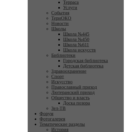
Терраса
Услуги
События
ТериОКО
Новости
Школы
Школа №445
Школа №450
Школа №611
Школа искусств
Библиотеки
Городская библиотека
Детская библиотека
Здравоохранение
Спорт
Искусство
Православный приход
Лютеранский приход
Общество и власть
Доска позора
Зел-ТВ
Форум
Фотогалерея
Тематические разделы
История