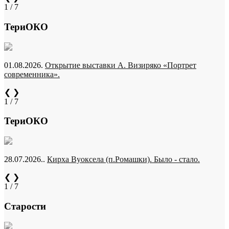
1 / 7
ТериОКО
01.08.2026.
Открытие выставки А. Визиряко «Портрет
современника».
❮
❯
1 / 7
ТериОКО
28.07.2026..
Кирха Вуоксела (п.Ромашки). Было - стало.
❮
❯
1 / 7
Старости