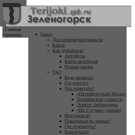
::Главная
Город
страница
Достопримечательности
Карта
Как добраться?
Автобусы
Карта автобусов
Разные карты
Где?
Куда звонить?
Где поесть?
Что почитать?
«Петербургский Посад»
Терийокские старости
Электр. библиотека
«По Случаю» (архив)
Искупаться?
Покататься на лыжах?
Где отдохнуть?
Развлечься?