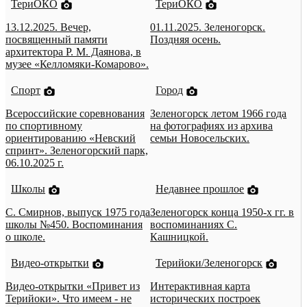
ТериОКО
ТериОКО
13.12.2025. Вечер,
01.11.2025. Зеленогорск.
посвященный памяти
Поздняя осень.
архитектора Р. М. Даянова, в
музее «Келломяки-Комарово».
Спорт
Город
Всероссийские соревнования
Зеленогорск летом 1966 года
по спортивному
на фотографиях из архива
ориентированию «Невский
семьи Новосельских.
спринт». Зеленогорский парк,
06.10.2025 г.
Школы
Недавнее прошлое
С. Смирнов, выпуск 1975 года
Зеленогорск конца 1950-х гг. в
школы №450. Воспоминания
воспоминаниях С.
о школе.
Кашницкой.
Видео-открытки
Терийоки/Зеленогорск
Видео-открытки «Привет из
Интерактивная карта
Терийоки». Что имеем - не
исторических построек