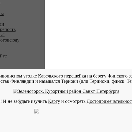
a
ны
ии
репость
я"
 отовсюду
айте
ивописном уголке Карельского перешейка на берегу Финского за
став Финляндии и назывался Териоки (или Терийоки, финск. Teri
! И не забудьте изучить
Карту
и осмотреть
Достопримечательнос