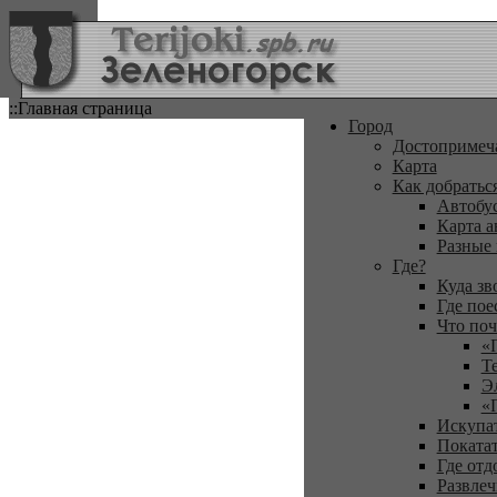
::Главная страница
Город
Достопримеч
Карта
Как добратьс
Автобу
Карта а
Разные
Где?
Куда зв
Где пое
Что поч
«
Т
Э
«
Искупа
Покатат
Где отд
Развлеч