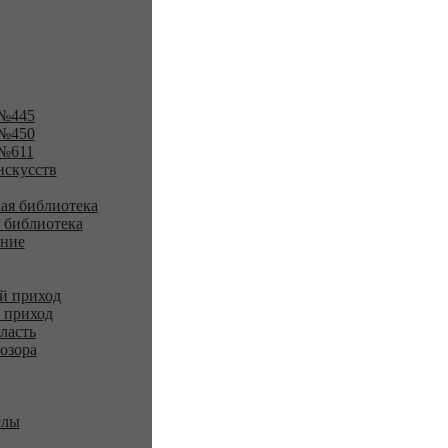
№445
№450
№611
искусств
ая библиотека
 библиотека
ение
й приход
 приход
ласть
озора
елы