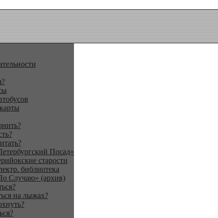
ательности
я?
сы
втобусов
 карты
онить?
сть?
итать?
Петербургский Посад»
ерийокские старости
лектр. библиотека
По Случаю» (архив)
ться?
ься на лыжах?
охнуть?
ься?