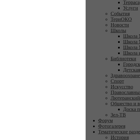
Терраса
Услуги
События
ТериОКО
Новости
Школы
Школа 
Школа 
Школа 
Школа 
Библиотеки
Городск
Детская
Здравоохран
Спорт
Искусство
Православны
Лютеранский
Общество и в
Доска п
Зел-ТВ
Форум
Фотогалерея
Тематические разд
История