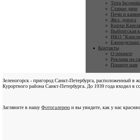
Terra Incognit
Старые дачи
Печи и ками
Жел. дорога
Кирхи Карел
Выборгская к
ИКО "Карели
Еженедельно
Контакты
О проекте
Реклама на с
Пишите нам
Зеленогорск - пригород Санкт-Петербурга, расположенный в ж
Курортного района Санкт-Петербурга. До 1939 года входил в со
Загляните в нашу
Фотогалерею
и вы увидите, как у нас красиво