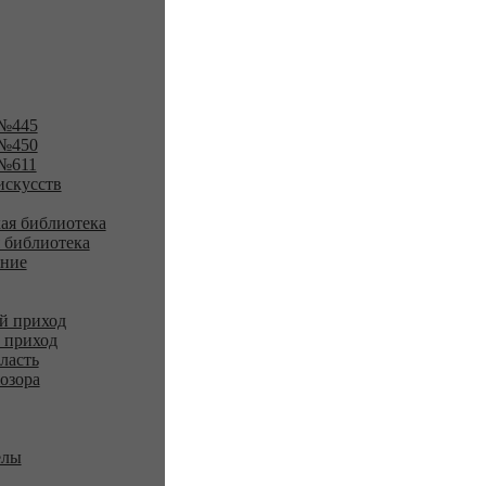
№445
№450
№611
искусств
ая библиотека
 библиотека
ение
й приход
 приход
ласть
озора
елы