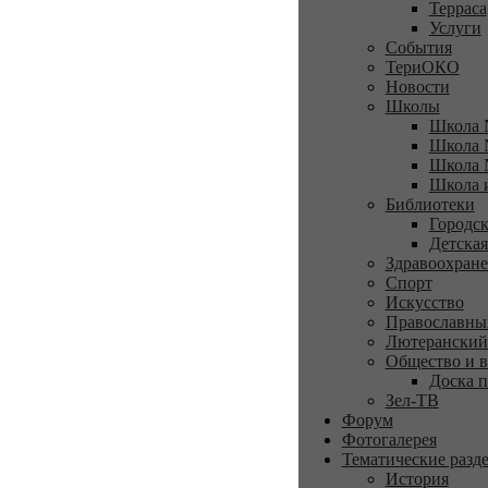
Терраса
Услуги
События
ТериОКО
Новости
Школы
Школа 
Школа 
Школа 
Школа 
Библиотеки
Городск
Детская
Здравоохран
Спорт
Искусство
Православны
Лютеранский
Общество и в
Доска п
Зел-ТВ
Форум
Фотогалерея
Тематические разд
История