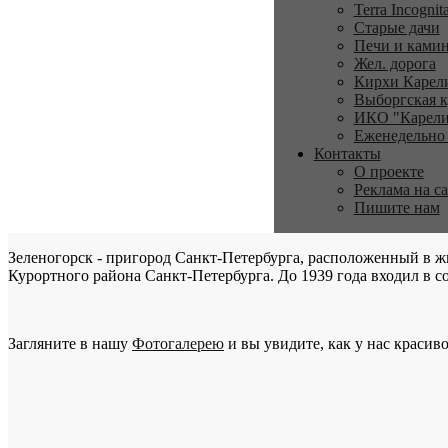
Terra Incognit
Старые дачи
Печи и ками
Жел. дорога
Кирхи Карел
Выборгская к
ИКО "Карели
Еженедельно
Контакты
О проекте
Реклама на с
Пишите нам
Зеленогорск - пригород Санкт-Петербурга, расположенный в ж
Курортного района Санкт-Петербурга. До 1939 года входил в со
Загляните в нашу
Фотогалерею
и вы увидите, как у нас красиво