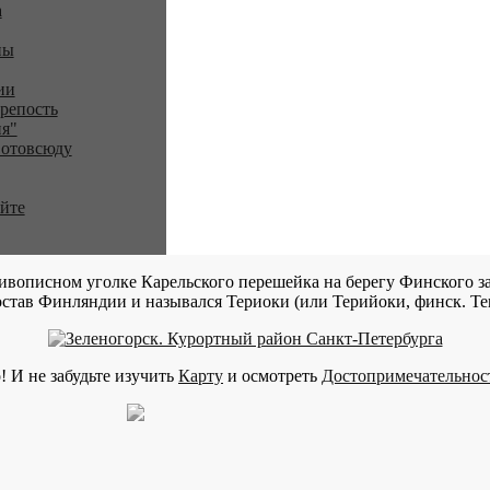
a
ны
ии
репость
я"
 отовсюду
айте
ивописном уголке Карельского перешейка на берегу Финского за
став Финляндии и назывался Териоки (или Терийоки, финск. Teri
! И не забудьте изучить
Карту
и осмотреть
Достопримечательнос