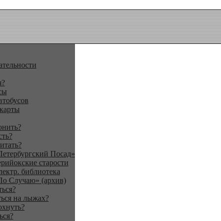
ательности
я?
сы
втобусов
 карты
онить?
сть?
итать?
Петербургский Посад»
ерийокские старости
лектр. библиотека
По Случаю» (архив)
ться?
ься на лыжах?
охнуть?
ься?