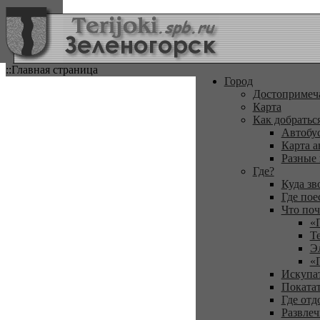
::Главная страница
Город
Достопримеч
Карта
Как добратьс
Автобу
Карта а
Разные
Где?
Куда зв
Где пое
Что поч
«
Т
Э
«
Искупа
Покатат
Где отд
Развлеч