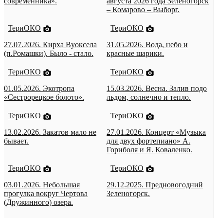
современника».
августа 2026 года Зеленогорск
– Комарово – Выборг.
ТериОКО
ТериОКО
27.07.2026. Кирха Вуоксела
31.05.2026. Вода, небо и
(п.Ромашки). Было - стало.
красные шарики.
ТериОКО
ТериОКО
01.05.2026. Экотропа
15.03.2026. Весна. Залив подо
«Сестрорецкое болото».
льдом, солнечно и тепло.
ТериОКО
ТериОКО
13.02.2026. Закатов мало не
27.01.2026. Концерт «Музыка
бывает.
для двух фортепиано» А.
Гориболя и Я. Коваленко.
ТериОКО
ТериОКО
03.01.2026. Небольшая
29.12.2025. Предновогодний
прогулка вокруг Чертова
Зеленогорск.
(Дружинного) озера.