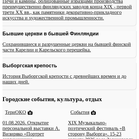
Печи и камины, облицованные изразцами производства
преимущественно финляндских заводов конца XIX - первой
трети XX вв., как памятники декоративно-прикладного
искусства и художественной промышленности.
Бывшие церкви в бывшей Финляндии
Сохранившиеся и разрушенные церкви на бывшей финской
части Карелии и Карельского перешейка.
Выборгская крепость
История Выборгской крепости с древнейших времен и до
наших дней.
Городские события, культура, отдых
ТериОКО
События
01.08.2026. Открытие
XIX Музыкально-
персональной выставки А.
поэтический фестиваль «В
Визиряко «Портрет
сторону Выборга». 15-23