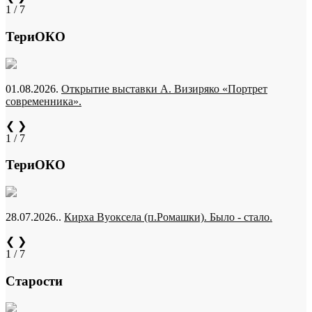
1 / 7
ТериОКО
01.08.2026.
Открытие выставки А. Визиряко «Портрет
современника».
❮
❯
1 / 7
ТериОКО
28.07.2026..
Кирха Вуоксела (п.Ромашки). Было - стало.
❮
❯
1 / 7
Старости