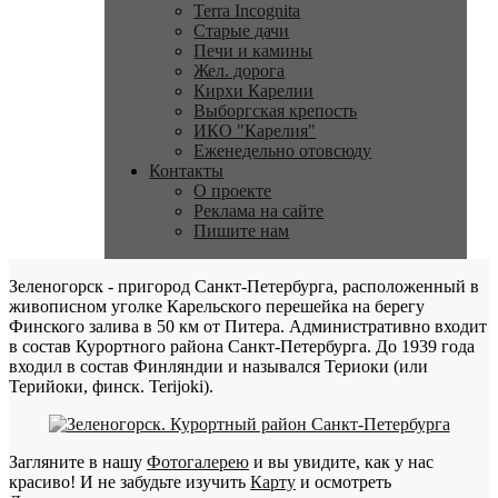
Terra Incognita
Старые дачи
Печи и камины
Жел. дорога
Кирхи Карелии
Выборгская крепость
ИКО "Карелия"
Еженедельно отовсюду
Контакты
О проекте
Реклама на сайте
Пишите нам
Зеленогорск - пригород Санкт-Петербурга, расположенный в
живописном уголке Карельского перешейка на берегу
Финского залива в 50 км от Питера. Административно входит
в состав Курортного района Санкт-Петербурга. До 1939 года
входил в состав Финляндии и назывался Териоки (или
Терийоки, финск. Terijoki).
Загляните в нашу
Фотогалерею
и вы увидите, как у нас
красиво! И не забудьте изучить
Карту
и осмотреть