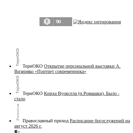
Да, мы память человечества, и поэтому мы в конце концов непременно
победим.» ― Рэй Брэдбери, 451° по Фаренгейту
90
© terijoki.spb.ru | terijoki.org 2000-2026 Использование материалов сайта в коммерческих целях без
письменного разрешения
администрации сайта
не допускается.
ТериОКО
Открытие персональной выставки А.
Визиряко «Портрет современника»
ТериОКО
Кирха Вуоксела (п.Ромашки). Было -
стало
Православный приход
Расписание богослужений на
август 2026 г.