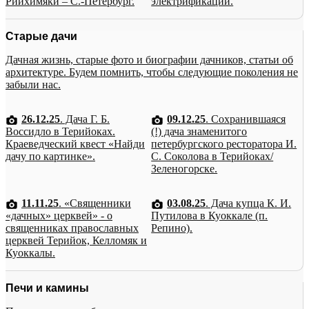
Рийхимяки – С.-Петербург.
электрификации.
Старые дачи
Дачная жизнь, старые фото и биографии дачников, статьи об
архитектуре. Будем помнить, чтобы следующие поколения не
забыли нас.
26.12.25
. Дача Г. Б.
09.12.25
. Сохранившаяся
Воссидло в Терийоках.
(!) дача знаменитого
Краеведческий квест «Найди
петербургского ресторатора И.
дачу по картинке».
С. Соколова в Терийоках/
Зеленогорске.
11.11.25
. «Священники
03.08.25
. Дача купца К. И.
«дачных» церквей» - о
Путилова в Куоккале (п.
священниках православных
Репино).
церквей Терийок, Келломяк и
Куоккалы.
Печи и камины