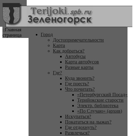
::Главная
Город
страница
Достопримечательности
Карта
Как добраться?
Автобусы
Карта автобусов
Разные карты
Где?
Куда звонить?
Где поесть?
Что почитать?
«Петербургский Посад»
Терийокские старости
Электр. библиотека
«По Случаю» (архив)
Искупаться?
Покататься на лыжах?
Где отдохнуть?
Развлечься?