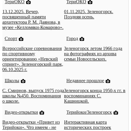
ТериОКО
ТериОКО
13.12.2025. Вечер,
01.11.2025. Зеленогорск.
посвященный памяти
Поздняя осень.
архитектора Р. М. Даянова, в
музее «Келломяки-Комарово».
Спорт
Город
Всероссийские соревнования
Зеленогорск летом 1966 года
по спортивному
на фотографиях из архива
ориентированию «Невский
семьи Новосельских.
спринт». Зеленогорский парк,
06.10.2025 г.
Школы
Недавнее прошлое
С. Смирнов, выпуск 1975 года
Зеленогорск конца 1950-х гг. в
школы №450. Воспоминания
воспоминаниях С.
о школе.
Кашницкой.
Видео-открытки
Терийоки/Зеленогорск
Видео-открытки «Привет из
Интерактивная карта
Терийоки». Что имеем - не
исторических построек