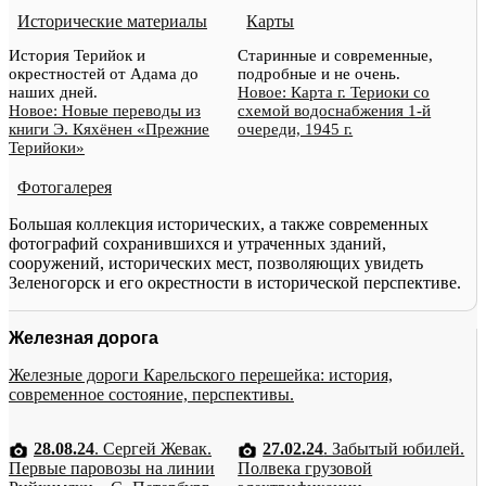
Исторические материалы
Карты
История Терийок и
Старинные и современные,
окрестностей от Адама до
подробные и не очень.
наших дней.
Новое: Карта г. Териоки со
Новое: Новые переводы из
схемой водоснабжения 1-й
книги Э. Кяхёнен «Прежние
очереди, 1945 г.
Терийоки»
Фотогалерея
Большая коллекция исторических, а также современных
фотографий сохранившихся и утраченных зданий,
сооружений, исторических мест, позволяющих увидеть
Зеленогорск и его окрестности в исторической перспективе.
Железная дорога
Железные дороги Карельского перешейка: история,
современное состояние, перспективы.
28.08.24
. Сергей Жевак.
27.02.24
. Забытый юбилей.
Первые паровозы на линии
Полвека грузовой