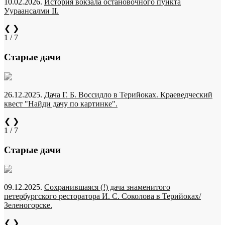
10.02.2026.
История вокзала остановочного пункта
Уураансалми II.
❮
❯
1 / 7
Старые дачи
26.12.2025.
Дача Г. Б. Воссидло в Терийоках. Краеведческий
квест "Найди дачу по картинке".
❮
❯
1 / 7
Старые дачи
09.12.2025.
Сохранившаяся (!) дача знаменитого
петербургского ресторатора И. С. Соколова в Терийоках/
Зеленогорске.
❮
❯