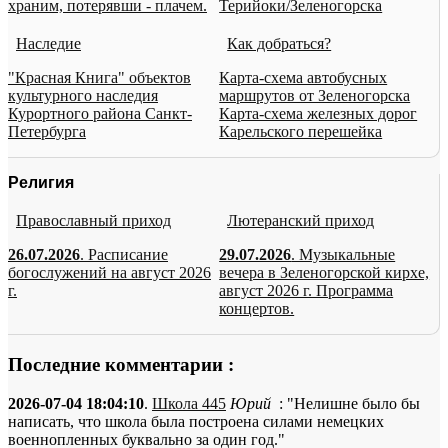
храним, потерявши - плачем.
Терийоки/Зеленогорска
Наследие
Как добраться?
"Красная Книга" объектов
Карта-схема автобусных
культурного наследия
маршрутов от Зеленогорска
Курортного района Санкт-
Карта-схема железных дорог
Петербурга
Карельского перешейка
Религия
Православный приход
Лютеранский приход
26.07.2026
. Расписание
29.07.2026
. Музыкальные
богослужений на август 2026
вечера в Зеленогорской кирхе,
г.
август 2026 г. Программа
концертов.
Последние комментарии :
2026-07-04 18:04:10
.
Школа 445
Юрий
: "Нелишне было бы
написать, что школа была построена силами немецких
военнопленных буквально за один год."