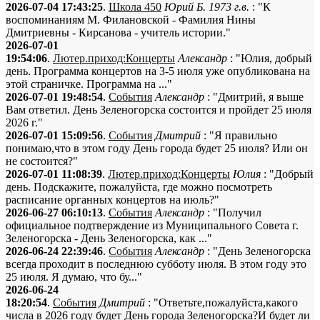
2026-07-04 17:43:25
.
Школа 450
Юрий Б. 1973 г.в.
: "К
воспоминаниям М. Филановской - Фамилия Нины
Дмитриевны - Кирсанова - учитель истории."
2026-07-01
19:54:06
.
Лютер.приход:Концерты
Александр
: "Юлия, добрый
день. Программа концертов на 3-5 июля уже опубликована на
этой страничке. Программа на ..."
2026-07-01 19:48:54
.
События
Александр
: "Дмитрий, я выше
Вам ответил. День Зеленогорска состоится и пройдет 25 июля
2026 г."
2026-07-01 15:09:56
.
События
Дмитрий
: "Я правильно
понимаю,что в этом году День города будет 25 июля? Или он
не состоится?"
2026-07-01 11:08:39
.
Лютер.приход:Концерты
Юлия
: "Добрый
день. Подскажите, пожалуйста, где можно посмотреть
расписание органных концертов на июль?"
2026-06-27 06:10:13
.
События
Александр
: "Получил
официальное подтверждение из Муниципального Совета г.
Зеленогорска - День Зеленогорска, как ..."
2026-06-24 22:39:46
.
События
Александр
: "День Зеленогорска
всегда проходит в последнюю субботу июля. В этом году это
25 июля. Я думаю, что бу..."
2026-06-24
18:20:54
.
События
Дмитрий
: "Ответьте,пожалуйста,какого
числа в 2026 году будет День города Зеленогорска?И будет ли