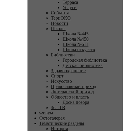
Терраса
Услуги
События
ТериОКО
Новости
Школы
Школа №445
Школа №450
Школа №611
Школа искусств
Библиотеки
Городская библиотека
Детская библиотека
Здравоохранение
Спорт
Искусство
Православный приход
Лютеранский приход
Общество и власть
Доска позора
Зел-ТВ
Форум
Фотогалерея
Тематические разделы
История