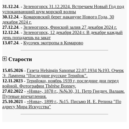
31.12.24
. -
Зеленогорск 31.12.2024. Встречаем Новый Год под
успокаивающий шум морской волны
30.12.24
. -
Комаровский берег накануне Нового Года, 30
декабря 2024 г.
27.12.24
. -
Зеленогорск, Финский залив 27 декабря 2024 г.
12.12.24
. -
Зеленогорск, 12 декабря 2024 г. В декабре каждый
день попадаешь на закат
13.07.24
. -
Кусочек экотропы в Комарово
Старости
15.05.2026
-
Газета Helsingin Sanomat 22.07.1934 №193. Очерк
Э. Лампена "Последние русские Терийок".
12.11.2023
-
Терийоки, ноябрь 1939 г, последние дни перед
войной. Фотографии Thérèse Bonney.
27.02.2022
-
«Нива», 1878 г., №№30, 31. Петр Гнедич. Валаам.
Путевые впечатления.
25.10.2021
-
«Нива», 1899 г., №15. Письмо И. Е. Репина "По
адресу Мира Искусства"
«…когда они спросят нас, что мы делаем, мы ответим: мы вспоминаем.