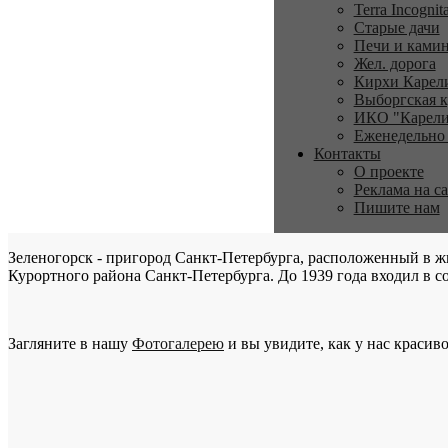
Terra Incognit
Старые дачи
Печи и ками
Жел. дорога
Кирхи Карел
Выборгская к
ИКО "Карели
Еженедельно
Контакты
О проекте
Реклама на с
Пишите нам
Зеленогорск - пригород Санкт-Петербурга, расположенный в ж
Курортного района Санкт-Петербурга. До 1939 года входил в со
Загляните в нашу
Фотогалерею
и вы увидите, как у нас красиво