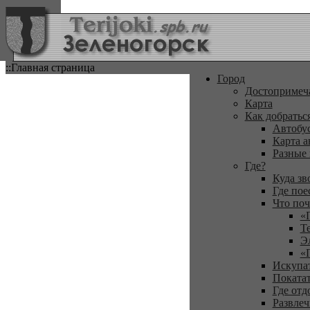
::Главная страница
Город
Достопримеч
Карта
Как добратьс
Автобу
Карта а
Разные
Где?
Куда зв
Где пое
Что поч
«
Т
Э
«
Искупа
Покатат
Где отд
Развлеч