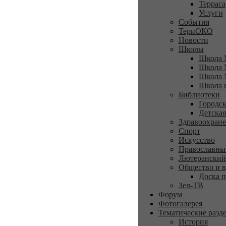
Терраса
Услуги
События
ТериОКО
Новости
Школы
Школа 
Школа 
Школа 
Школа 
Библиотеки
Городск
Детская
Здравоохран
Спорт
Искусство
Православны
Лютеранский
Общество и в
Доска п
Зел-ТВ
Форум
Фотогалерея
Тематические разд
История