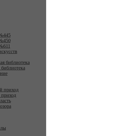
№445
№450
№611
искусств
ая библиотека
 библиотека
ение
й приход
 приход
ласть
озора
елы