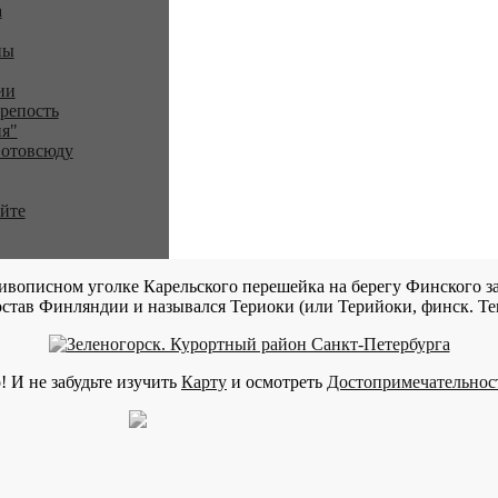
a
ны
ии
репость
я"
 отовсюду
айте
ивописном уголке Карельского перешейка на берегу Финского за
став Финляндии и назывался Териоки (или Терийоки, финск. Teri
! И не забудьте изучить
Карту
и осмотреть
Достопримечательнос