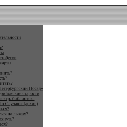
ательности
я?
сы
втобусов
 карты
онить?
сть?
итать?
Петербургский Посад»
ерийокские старости
лектр. библиотека
По Случаю» (архив)
ться?
ься на лыжах?
охнуть?
ься?