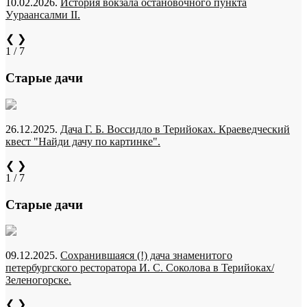
10.02.2026.
История вокзала остановочного пункта
Уураансалми II.
❮
❯
1 / 7
Старые дачи
26.12.2025.
Дача Г. Б. Воссидло в Терийоках. Краеведческий
квест "Найди дачу по картинке".
❮
❯
1 / 7
Старые дачи
09.12.2025.
Сохранившаяся (!) дача знаменитого
петербургского ресторатора И. С. Соколова в Терийоках/
Зеленогорске.
❮
❯