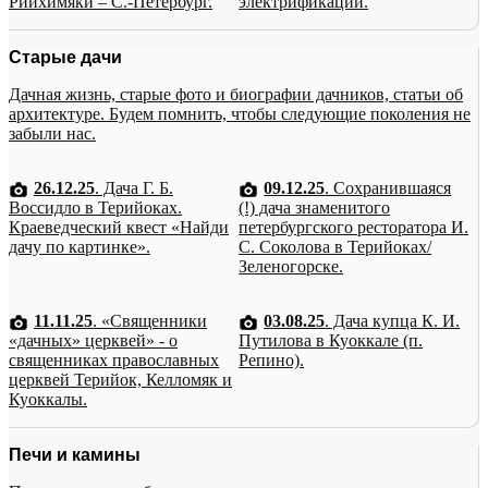
Рийхимяки – С.-Петербург.
электрификации.
Старые дачи
Дачная жизнь, старые фото и биографии дачников, статьи об
архитектуре. Будем помнить, чтобы следующие поколения не
забыли нас.
26.12.25
. Дача Г. Б.
09.12.25
. Сохранившаяся
Воссидло в Терийоках.
(!) дача знаменитого
Краеведческий квест «Найди
петербургского ресторатора И.
дачу по картинке».
С. Соколова в Терийоках/
Зеленогорске.
11.11.25
. «Священники
03.08.25
. Дача купца К. И.
«дачных» церквей» - о
Путилова в Куоккале (п.
священниках православных
Репино).
церквей Терийок, Келломяк и
Куоккалы.
Печи и камины