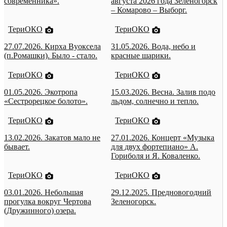
современника».
августа 2026 года Зеленогорск
– Комарово – Выборг.
ТериОКО
ТериОКО
27.07.2026. Кирха Вуоксела
31.05.2026. Вода, небо и
(п.Ромашки). Было - стало.
красные шарики.
ТериОКО
ТериОКО
01.05.2026. Экотропа
15.03.2026. Весна. Залив подо
«Сестрорецкое болото».
льдом, солнечно и тепло.
ТериОКО
ТериОКО
13.02.2026. Закатов мало не
27.01.2026. Концерт «Музыка
бывает.
для двух фортепиано» А.
Гориболя и Я. Коваленко.
ТериОКО
ТериОКО
03.01.2026. Небольшая
29.12.2025. Предновогодний
прогулка вокруг Чертова
Зеленогорск.
(Дружинного) озера.