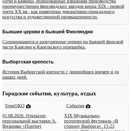
Печи и камины, облицованные изразцами производства
преимущественно финляндских заводов конца XIX - первой
трети XX вв., как памятники декоративно-прикладного
искусства и художественной промышленности.
Бывшие церкви в бывшей Финляндии
Сохранившиеся и разрушенные церкви на бывшей финской
части Карелии и Карельского перешейка.
Выборгская крепость
История Выборгской крепости с древнейших времен и до
наших дней.
Городские события, культура, отдых
ТериОКО
События
01.08.2026. Открытие
XIX Музыкально-
персональной выставки А.
поэтический фестиваль «В
Визиряко «Портрет
сторону Выборга». 15-23