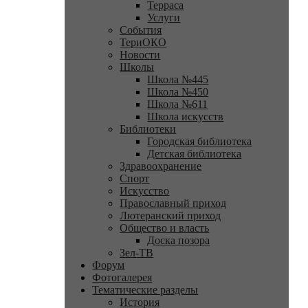
Терраса
Услуги
События
ТериОКО
Новости
Школы
Школа №445
Школа №450
Школа №611
Школа искусств
Библиотеки
Городская библиотека
Детская библиотека
Здравоохранение
Спорт
Искусство
Православный приход
Лютеранский приход
Общество и власть
Доска позора
Зел-ТВ
Форум
Фотогалерея
Тематические разделы
История