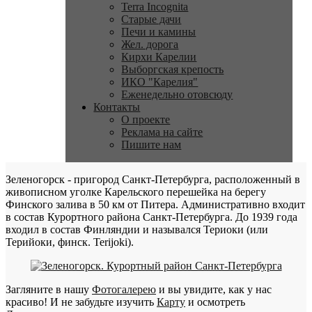
Terra Incognita
Старые дачи
Печи и камины
Жел. дорога
Кирхи Карелии
Выборгская крепость
ИКО "Карелия"
Еженедельно отовсюду
Контакты
О проекте
Реклама на сайте
Пишите нам
Зеленогорск - пригород Санкт-Петербурга, расположенный в
живописном уголке Карельского перешейка на берегу
Финского залива в 50 км от Питера. Административно входит
в состав Курортного района Санкт-Петербурга. До 1939 года
входил в состав Финляндии и назывался Териоки (или
Терийоки, финск. Terijoki).
Загляните в нашу
Фотогалерею
и вы увидите, как у нас
красиво! И не забудьте изучить
Карту
и осмотреть