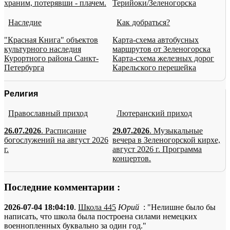
храним, потерявши - плачем.
Терийоки/Зеленогорска
Наследие
Как добраться?
"Красная Книга" объектов
Карта-схема автобусных
культурного наследия
маршрутов от Зеленогорска
Курортного района Санкт-
Карта-схема железных дорог
Петербурга
Карельского перешейка
Религия
Православный приход
Лютеранский приход
26.07.2026
. Расписание
29.07.2026
. Музыкальные
богослужений на август 2026
вечера в Зеленогорской кирхе,
г.
август 2026 г. Программа
концертов.
Последние комментарии :
2026-07-04 18:04:10
.
Школа 445
Юрий
: "Нелишне было бы
написать, что школа была построена силами немецких
военнопленных буквально за один год."