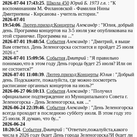
2026-07-04 17:43:25
.
Школа 450
Юрий Б. 1973 г.в.
: "К
воспоминаниям М. Филановской - Фамилия Нины
Дмитриевны - Кирсанова - учитель истории."
2026-07-01
19:54:06
.
Лютер.приход:Концерты
Александр
: "Юлия, добрый
день. Программа концертов на 3-5 июля уже опубликована на
этой страничке. Программа на ..."
2026-07-01 19:48:54
.
События
Александр
: "Дмитрий, я выше
Вам ответил. День Зеленогорска состоится и пройдет 25 июля
2026 г."
2026-07-01 15:09:56
.
События
Дмитрий
: "Я правильно
понимаю,что в этом году День города будет 25 июля? Или он
не состоится?"
2026-07-01 11:08:39
.
Лютер.приход:Концерты
Юлия
: "Добрый
день. Подскажите, пожалуйста, где можно посмотреть
расписание органных концертов на июль?"
2026-06-27 06:10:13
.
События
Александр
: "Получил
официальное подтверждение из Муниципального Совета г.
Зеленогорска - День Зеленогорска, как ..."
2026-06-24 22:39:46
.
События
Александр
: "День Зеленогорска
всегда проходит в последнюю субботу июля. В этом году это
25 июля. Я думаю, что бу..."
2026-06-24
18:20:54
.
События
Дмитрий
: "Ответьте,пожалуйста,какого
числа в 2026 году будет День города Зеленогорска?И будет ли