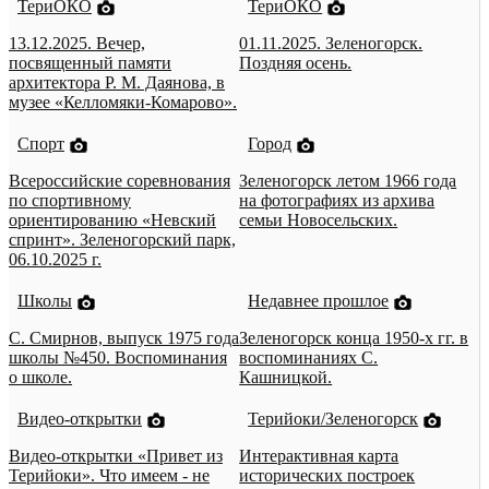
ТериОКО
ТериОКО
13.12.2025. Вечер,
01.11.2025. Зеленогорск.
посвященный памяти
Поздняя осень.
архитектора Р. М. Даянова, в
музее «Келломяки-Комарово».
Спорт
Город
Всероссийские соревнования
Зеленогорск летом 1966 года
по спортивному
на фотографиях из архива
ориентированию «Невский
семьи Новосельских.
спринт». Зеленогорский парк,
06.10.2025 г.
Школы
Недавнее прошлое
С. Смирнов, выпуск 1975 года
Зеленогорск конца 1950-х гг. в
школы №450. Воспоминания
воспоминаниях С.
о школе.
Кашницкой.
Видео-открытки
Терийоки/Зеленогорск
Видео-открытки «Привет из
Интерактивная карта
Терийоки». Что имеем - не
исторических построек