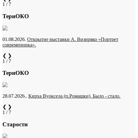
1 / 7
ТериОКО
01.08.2026.
Открытие выставки А. Визиряко «Портрет
современника».
❮
❯
1 / 7
ТериОКО
28.07.2026..
Кирха Вуоксела (п.Ромашки). Было - стало.
❮
❯
1 / 7
Старости