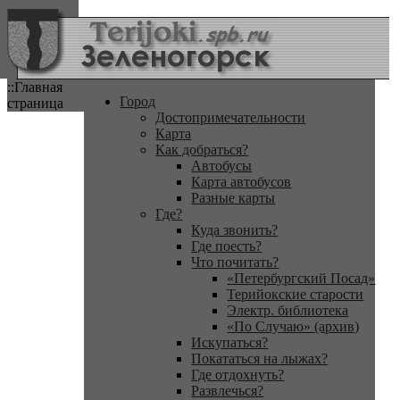
::Главная
Город
страница
Достопримечательности
Карта
Как добраться?
Автобусы
Карта автобусов
Разные карты
Где?
Куда звонить?
Где поесть?
Что почитать?
«Петербургский Посад»
Терийокские старости
Электр. библиотека
«По Случаю» (архив)
Искупаться?
Покататься на лыжах?
Где отдохнуть?
Развлечься?