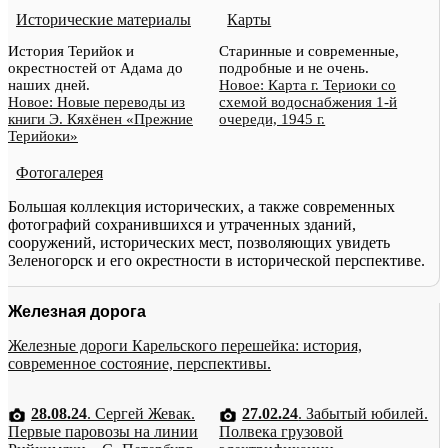
Исторические материалы
Карты
История Терийок и
Старинные и современные,
окрестностей от Адама до
подробные и не очень.
наших дней.
Новое: Карта г. Териоки со
Новое: Новые переводы из
схемой водоснабжения 1-й
книги Э. Кяхёнен «Прежние
очереди, 1945 г.
Терийоки»
Фотогалерея
Большая коллекция исторических, а также современных
фотографий сохранившихся и утраченных зданий,
сооружений, исторических мест, позволяющих увидеть
Зеленогорск и его окрестности в исторической перспективе.
Железная дорога
Железные дороги Карельского перешейка: история,
современное состояние, перспективы.
28.08.24
. Сергей Жевак.
27.02.24
. Забытый юбилей.
Первые паровозы на линии
Полвека грузовой