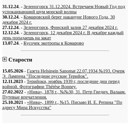
31.12.24
. -
Зеленогорск 31.12.2024. Встречаем Новый Год под
успокаивающий шум морской волны
30.12.24
. -
Комаровский берег накануне Нового Года, 30
декабря 2024 г.
27.12.24
. -
Зеленогорск, Финский залив 27 декабря 2024 г.
12.12.24
. -
Зеленогорск, 12 декабря 2024 г. В декабре каждый
день попадаешь на закат
13.07.24
. -
Кусочек экотропы в Комарово
Старости
15.05.2026
-
Газета Helsingin Sanomat 22.07.1934 №193. Очерк
Э. Лампена "Последние русские Терийок".
12.11.2023
-
Терийоки, ноябрь 1939 г, последние дни перед
войной. Фотографии Thérèse Bonney.
27.02.2022
-
«Нива», 1878 г., №№30, 31. Петр Гнедич. Валаам.
Путевые впечатления.
25.10.2021
-
«Нива», 1899 г., №15. Письмо И. Е. Репина "По
адресу Мира Искусства"
«…когда они спросят нас, что мы делаем, мы ответим: мы вспоминаем.