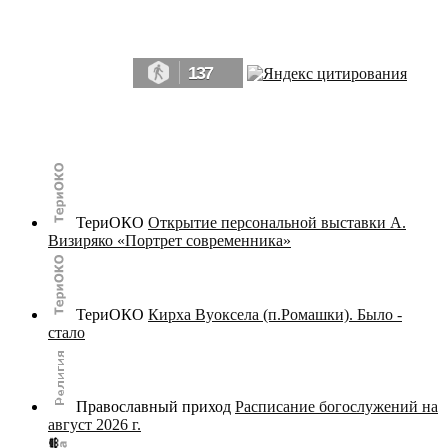
Да, мы память человечества, и поэтому мы в конце концов непременно
победим.» ― Рэй Брэдбери, 451° по Фаренгейту
137
© terijoki.spb.ru | terijoki.org 2000-2026 Использование материалов сайта в коммерческих целях без
письменного разрешения
администрации сайта
не допускается.
ТериОКО
Открытие персональной выставки А.
Визиряко «Портрет современника»
ТериОКО
Кирха Вуоксела (п.Ромашки). Было -
стало
Православный приход
Расписание богослужений на
август 2026 г.