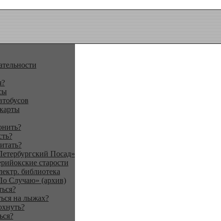
ательности
я?
сы
втобусов
 карты
онить?
сть?
итать?
Петербургский Посад»
ерийокские старости
лектр. библиотека
По Случаю» (архив)
ться?
ься на лыжах?
охнуть?
ься?