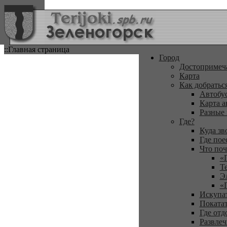
::Главная страница
Город
Достопримеч
Карта
Как добратьс
Автобу
Карта а
Разные
Где?
Куда зв
Где пое
Что поч
«
Т
Э
«
Искупа
Покатат
Где отд
Развлеч