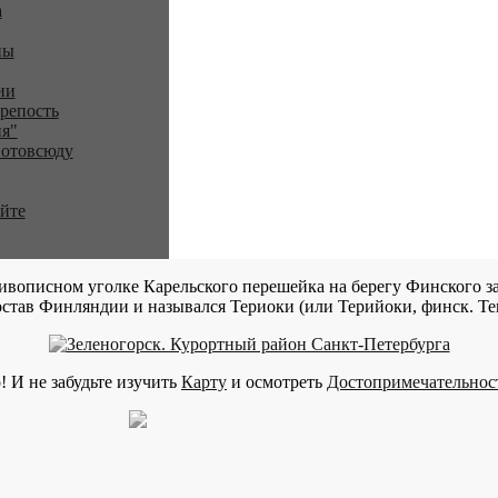
a
ны
ии
репость
я"
 отовсюду
айте
ивописном уголке Карельского перешейка на берегу Финского за
став Финляндии и назывался Териоки (или Терийоки, финск. Teri
! И не забудьте изучить
Карту
и осмотреть
Достопримечательнос