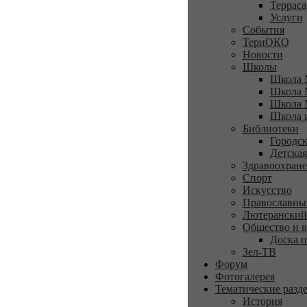
Терраса
Услуги
События
ТериОКО
Новости
Школы
Школа 
Школа 
Школа 
Школа 
Библиотеки
Городск
Детская
Здравоохран
Спорт
Искусство
Православны
Лютеранский
Общество и в
Доска п
Зел-ТВ
Форум
Фотогалерея
Тематические разд
История