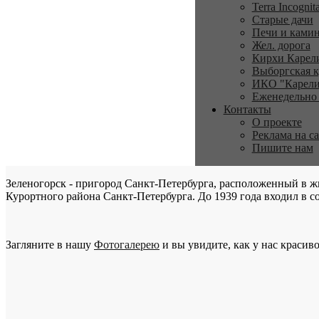
Terra Incognit
Старые дачи
Печи и ками
Жел. дорога
Кирхи Карел
Выборгская к
ИКО "Карели
Еженедельно
Контакты
О проекте
Реклама на с
Пишите нам
Зеленогорск - пригород Санкт-Петербурга, расположенный в ж
Курортного района Санкт-Петербурга. До 1939 года входил в со
Загляните в нашу
Фотогалерею
и вы увидите, как у нас красиво