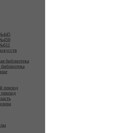
№445
№450
№611
искусств
ая библиотека
 библиотека
ение
й приход
 приход
ласть
озора
елы