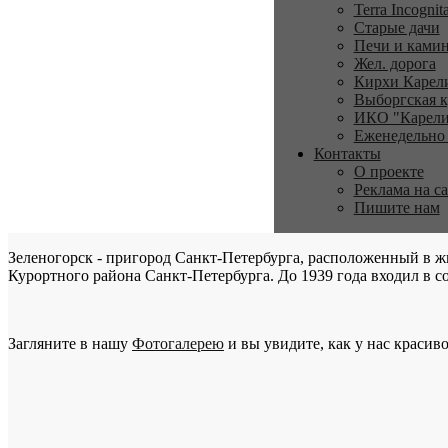
Terra Incognit
Старые дачи
Печи и ками
Жел. дорога
Кирхи Карел
Выборгская к
ИКО "Карели
Еженедельно
Контакты
О проекте
Реклама на с
Пишите нам
Зеленогорск - пригород Санкт-Петербурга, расположенный в ж
Курортного района Санкт-Петербурга. До 1939 года входил в со
Загляните в нашу
Фотогалерею
и вы увидите, как у нас красиво