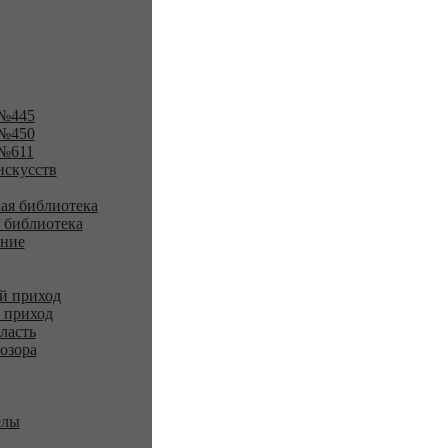
№445
№450
№611
искусств
ая библиотека
 библиотека
ение
й приход
 приход
ласть
озора
елы