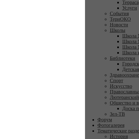
Терраса
Услуги
События
ТериОКО
Новости
Школы
Школа 
Школа 
Школа 
Школа 
Библиотеки
Городск
Детская
Здравоохран
Спорт
Искусство
Православны
Лютеранский
Общество и в
Доска п
Зел-ТВ
Форум
Фотогалерея
Тематические разд
История