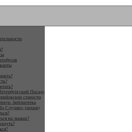
ательности
я?
сы
втобусов
 карты
онить?
сть?
итать?
Петербургский Посад»
ерийокские старости
лектр. библиотека
По Случаю» (архив)
ться?
ься на лыжах?
охнуть?
ься?