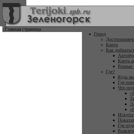
::Главная страница
Город
Достопримеч
Карта
Как добратьс
Автобу
Карта а
Разные
Где?
Куда зв
Где пое
Что поч
«
Т
Э
«
Искупа
Покатат
Где отд
Развлеч