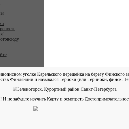
a
ны
ии
репость
я"
 отовсюду
айте
ивописном уголке Карельского перешейка на берегу Финского за
став Финляндии и назывался Териоки (или Терийоки, финск. Teri
! И не забудьте изучить
Карту
и осмотреть
Достопримечательнос