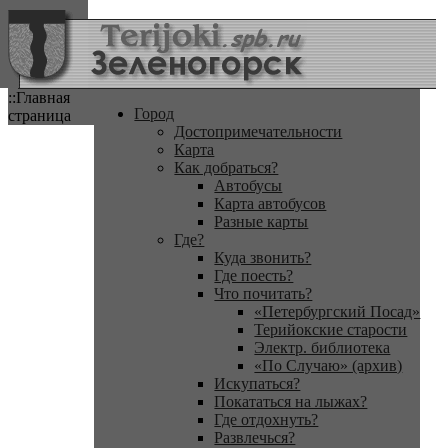
::Главная
Город
страница
Достопримечательности
Карта
Как добраться?
Автобусы
Карта автобусов
Разные карты
Где?
Куда звонить?
Где поесть?
Что почитать?
«Петербургский Посад»
Терийокские старости
Электр. библиотека
«По Случаю» (архив)
Искупаться?
Покататься на лыжах?
Где отдохнуть?
Развлечься?