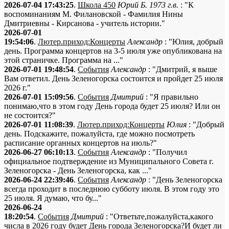
2026-07-04 17:43:25
.
Школа 450
Юрий Б. 1973 г.в.
: "К
воспоминаниям М. Филановской - Фамилия Нины
Дмитриевны - Кирсанова - учитель истории."
2026-07-01
19:54:06
.
Лютер.приход:Концерты
Александр
: "Юлия, добрый
день. Программа концертов на 3-5 июля уже опубликована на
этой страничке. Программа на ..."
2026-07-01 19:48:54
.
События
Александр
: "Дмитрий, я выше
Вам ответил. День Зеленогорска состоится и пройдет 25 июля
2026 г."
2026-07-01 15:09:56
.
События
Дмитрий
: "Я правильно
понимаю,что в этом году День города будет 25 июля? Или он
не состоится?"
2026-07-01 11:08:39
.
Лютер.приход:Концерты
Юлия
: "Добрый
день. Подскажите, пожалуйста, где можно посмотреть
расписание органных концертов на июль?"
2026-06-27 06:10:13
.
События
Александр
: "Получил
официальное подтверждение из Муниципального Совета г.
Зеленогорска - День Зеленогорска, как ..."
2026-06-24 22:39:46
.
События
Александр
: "День Зеленогорска
всегда проходит в последнюю субботу июля. В этом году это
25 июля. Я думаю, что бу..."
2026-06-24
18:20:54
.
События
Дмитрий
: "Ответьте,пожалуйста,какого
числа в 2026 году будет День города Зеленогорска?И будет ли