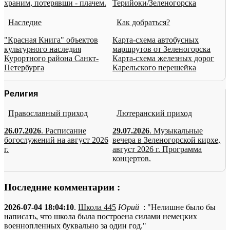
храним, потерявши - плачем.
Терийоки/Зеленогорска
Наследие
Как добраться?
"Красная Книга" объектов
Карта-схема автобусных
культурного наследия
маршрутов от Зеленогорска
Курортного района Санкт-
Карта-схема железных дорог
Петербурга
Карельского перешейка
Религия
Православный приход
Лютеранский приход
26.07.2026
. Расписание
29.07.2026
. Музыкальные
богослужений на август 2026
вечера в Зеленогорской кирхе,
г.
август 2026 г. Программа
концертов.
Последние комментарии :
2026-07-04 18:04:10
.
Школа 445
Юрий
: "Нелишне было бы
написать, что школа была построена силами немецких
военнопленных буквально за один год."