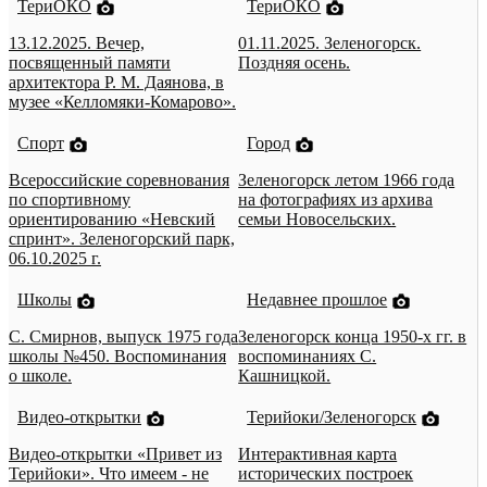
ТериОКО
ТериОКО
13.12.2025. Вечер,
01.11.2025. Зеленогорск.
посвященный памяти
Поздняя осень.
архитектора Р. М. Даянова, в
музее «Келломяки-Комарово».
Спорт
Город
Всероссийские соревнования
Зеленогорск летом 1966 года
по спортивному
на фотографиях из архива
ориентированию «Невский
семьи Новосельских.
спринт». Зеленогорский парк,
06.10.2025 г.
Школы
Недавнее прошлое
С. Смирнов, выпуск 1975 года
Зеленогорск конца 1950-х гг. в
школы №450. Воспоминания
воспоминаниях С.
о школе.
Кашницкой.
Видео-открытки
Терийоки/Зеленогорск
Видео-открытки «Привет из
Интерактивная карта
Терийоки». Что имеем - не
исторических построек