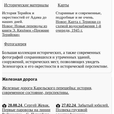
Исторические материалы
Карты
История Терийок и
Старинные и современные,
окрестностей от Адама до
подробные и не очень.
наших дней.
Новое: Карта г. Териоки со
Новое: Новые переводы из
схемой водоснабжения 1-й
книги Э. Кяхёнен «Прежние
очереди, 1945 г.
Терийоки»
Фотогалерея
Большая коллекция исторических, а также современных
фотографий сохранившихся и утраченных зданий,
сооружений, исторических мест, позволяющих увидеть
Зеленогорск и его окрестности в исторической перспективе.
Железная дорога
Железные дороги Карельского перешейка: история,
современное состояние, перспективы.
28.08.24
. Сергей Жевак.
27.02.24
. Забытый юбилей.
Первые паровозы на линии
Полвека грузовой