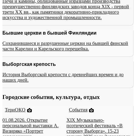
Печи и камины, облицованные изразцами производства
преимущественно финляндских заводов конца XIX - первой
трети XX вв., как памятники декоративно-прикладного
искусства и художественной промышленности.
Бывшие церкви в бывшей Финляндии
Сохранившиеся и разрушенные церкви на бывшей финской
части Карелии и Карельского перешейка.
Выборгская крепость
История Выборгской крепости с древнейших времен и до
наших дней.
Городские события, культура, отдых
ТериОКО
События
01.08.2026. Открытие
XIX Музыкально-
персональной выставки А.
поэтический фестиваль «В
Визиряко «Портрет
сторону Выборга». 15-23