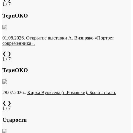
1 / 7
ТериОКО
01.08.2026.
Открытие выставки А. Визиряко «Портрет
современника».
❮
❯
1 / 7
ТериОКО
28.07.2026..
Кирха Вуоксела (п.Ромашки). Было - стало.
❮
❯
1 / 7
Старости