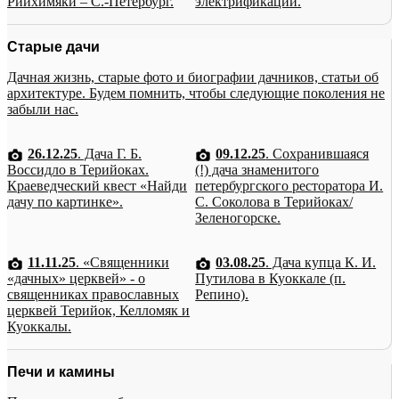
Рийхимяки – С.-Петербург.
электрификации.
Старые дачи
Дачная жизнь, старые фото и биографии дачников, статьи об
архитектуре. Будем помнить, чтобы следующие поколения не
забыли нас.
26.12.25
. Дача Г. Б.
09.12.25
. Сохранившаяся
Воссидло в Терийоках.
(!) дача знаменитого
Краеведческий квест «Найди
петербургского ресторатора И.
дачу по картинке».
С. Соколова в Терийоках/
Зеленогорске.
11.11.25
. «Священники
03.08.25
. Дача купца К. И.
«дачных» церквей» - о
Путилова в Куоккале (п.
священниках православных
Репино).
церквей Терийок, Келломяк и
Куоккалы.
Печи и камины