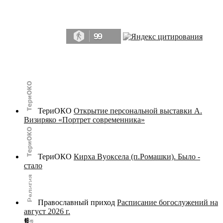
Да, мы память человечества, и поэтому мы в конце концов непременно
победим.» ― Рэй Брэдбери, 451° по Фаренгейту
99
© terijoki.spb.ru | terijoki.org 2000-2026 Использование материалов сайта в коммерческих целях без
письменного разрешения
администрации сайта
не допускается.
ТериОКО
Открытие персональной выставки А.
Визиряко «Портрет современника»
ТериОКО
Кирха Вуоксела (п.Ромашки). Было -
стало
Православный приход
Расписание богослужений на
август 2026 г.