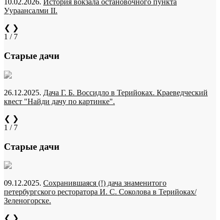
10.02.2026.
История вокзала остановочного пункта
Уураансалми II.
❮
❯
1 / 7
Старые дачи
26.12.2025.
Дача Г. Б. Воссидло в Терийоках. Краеведческий
квест "Найди дачу по картинке".
❮
❯
1 / 7
Старые дачи
09.12.2025.
Сохранившаяся (!) дача знаменитого
петербургского ресторатора И. С. Соколова в Терийоках/
Зеленогорске.
❮
❯