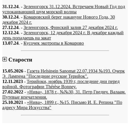
31.12.24
. -
Зеленогорск 31.12.2024. Встречаем Новый Год под
успокаивающий шум морской волны
30.12.24
. -
Комаровский берег накануне Нового Года, 30
декабря 2024 г.
27.12.24
. -
Зеленогорск, Финский залив 27 декабря 2024 г.
12.12.24
. -
Зеленогорск, 12 декабря 2024 г. В декабре каждый
день попадаешь на закат
13.07.24
. -
Кусочек экотропы в Комарово
Старости
15.05.2026
-
Газета Helsingin Sanomat 22.07.1934 №193. Очерк
Э. Лампена "Последние русские Терийок".
12.11.2023
-
Терийоки, ноябрь 1939 г, последние дни перед
войной. Фотографии Thérèse Bonney.
27.02.2022
-
«Нива», 1878 г., №№30, 31. Петр Гнедич. Валаам.
Путевые впечатления.
25.10.2021
-
«Нива», 1899 г., №15. Письмо И. Е. Репина "По
адресу Мира Искусства"
«…когда они спросят нас, что мы делаем, мы ответим: мы вспоминаем.