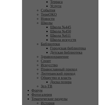
Терраса
Услуги
События
ТериОКО
Новости
Школы
Школа №445
Школа №450
Школа №611
Школа искусств
Библиотеки
Городская библиотека
Детская библиотека
Здравоохранение
Спорт
Искусство
Православный приход
Лютеранский приход
Общество и власть
Доска позора
Зел-ТВ
Форум
Фотогалерея
Тематические разделы
История