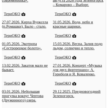
современника».
августа 2026 года Зеленогорск
– Комарово – Выборг.
ТериОКО
ТериОКО
27.07.2026. Кирха Вуоксела
31.05.2026. Вода, небо и
(п.Ромашки). Было - стало.
красные шарики.
ТериОКО
ТериОКО
01.05.2026. Экотропа
15.03.2026. Весна. Залив подо
«Сестрорецкое болото».
льдом, солнечно и тепло.
ТериОКО
ТериОКО
13.02.2026. Закатов мало не
27.01.2026. Концерт «Музыка
бывает.
для двух фортепиано» А.
Гориболя и Я. Коваленко.
ТериОКО
ТериОКО
03.01.2026. Небольшая
29.12.2025. Предновогодний
прогулка вокруг Чертова
Зеленогорск.
(Дружинного) озера.