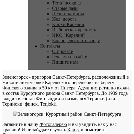
Terra Incognita
Старые дачи
Печи и камины
Жел. дорога
Кирхи Карелии
Выборгская крепость
ИКО "Карелия"
Еженедельно отовсюду
Контакты
О проекте
Реклама на сайте
Пишите нам
Зеленогорск - пригород Санкт-Петербурга, расположенный в
живописном уголке Карельского перешейка на берегу
Финского залива в 50 км от Питера. Административно входит
в состав Курортного района Санкт-Петербурга. До 1939 года
входил в состав Финляндии и назывался Териоки (или
Терийоки, финск. Terijoki).
Загляните в нашу
Фотогалерею
и вы увидите, как у нас
красиво! И не забудьте изучить
Карту
и осмотреть