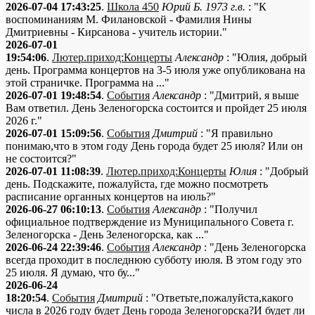
2026-07-04 17:43:25
.
Школа 450
Юрий Б. 1973 г.в.
: "К
воспоминаниям М. Филановской - Фамилия Нины
Дмитриевны - Кирсанова - учитель истории."
2026-07-01
19:54:06
.
Лютер.приход:Концерты
Александр
: "Юлия, добрый
день. Программа концертов на 3-5 июля уже опубликована на
этой страничке. Программа на ..."
2026-07-01 19:48:54
.
События
Александр
: "Дмитрий, я выше
Вам ответил. День Зеленогорска состоится и пройдет 25 июля
2026 г."
2026-07-01 15:09:56
.
События
Дмитрий
: "Я правильно
понимаю,что в этом году День города будет 25 июля? Или он
не состоится?"
2026-07-01 11:08:39
.
Лютер.приход:Концерты
Юлия
: "Добрый
день. Подскажите, пожалуйста, где можно посмотреть
расписание органных концертов на июль?"
2026-06-27 06:10:13
.
События
Александр
: "Получил
официальное подтверждение из Муниципального Совета г.
Зеленогорска - День Зеленогорска, как ..."
2026-06-24 22:39:46
.
События
Александр
: "День Зеленогорска
всегда проходит в последнюю субботу июля. В этом году это
25 июля. Я думаю, что бу..."
2026-06-24
18:20:54
.
События
Дмитрий
: "Ответьте,пожалуйста,какого
числа в 2026 году будет День города Зеленогорска?И будет ли