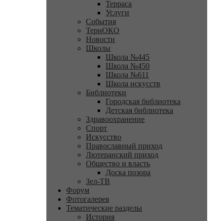
Терраса
Услуги
События
ТериОКО
Новости
Школы
Школа №445
Школа №450
Школа №611
Школа искусств
Библиотеки
Городская библиотека
Детская библиотека
Здравоохранение
Спорт
Искусство
Православный приход
Лютеранский приход
Общество и власть
Доска позора
Зел-ТВ
Форум
Фотогалерея
Тематические разделы
История