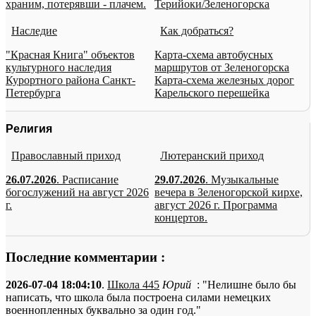
храним, потерявши - плачем.
Терийоки/Зеленогорска
Наследие
Как добраться?
"Красная Книга" объектов
Карта-схема автобусных
культурного наследия
маршрутов от Зеленогорска
Курортного района Санкт-
Карта-схема железных дорог
Петербурга
Карельского перешейка
Религия
Православный приход
Лютеранский приход
26.07.2026
. Расписание
29.07.2026
. Музыкальные
богослужений на август 2026
вечера в Зеленогорской кирхе,
г.
август 2026 г. Программа
концертов.
Последние комментарии :
2026-07-04 18:04:10
.
Школа 445
Юрий
: "Нелишне было бы
написать, что школа была построена силами немецких
военнопленных буквально за один год."