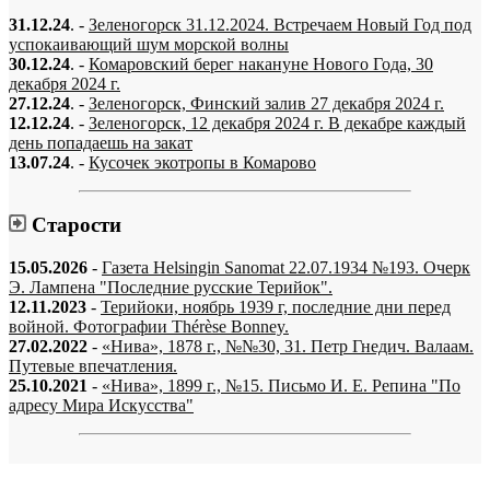
31.12.24
. -
Зеленогорск 31.12.2024. Встречаем Новый Год под
успокаивающий шум морской волны
30.12.24
. -
Комаровский берег накануне Нового Года, 30
декабря 2024 г.
27.12.24
. -
Зеленогорск, Финский залив 27 декабря 2024 г.
12.12.24
. -
Зеленогорск, 12 декабря 2024 г. В декабре каждый
день попадаешь на закат
13.07.24
. -
Кусочек экотропы в Комарово
Старости
15.05.2026
-
Газета Helsingin Sanomat 22.07.1934 №193. Очерк
Э. Лампена "Последние русские Терийок".
12.11.2023
-
Терийоки, ноябрь 1939 г, последние дни перед
войной. Фотографии Thérèse Bonney.
27.02.2022
-
«Нива», 1878 г., №№30, 31. Петр Гнедич. Валаам.
Путевые впечатления.
25.10.2021
-
«Нива», 1899 г., №15. Письмо И. Е. Репина "По
адресу Мира Искусства"
«…когда они спросят нас, что мы делаем, мы ответим: мы вспоминаем.