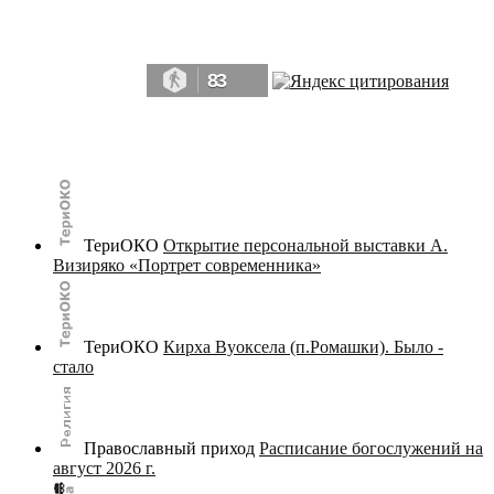
Да, мы память человечества, и поэтому мы в конце концов непременно
победим.» ― Рэй Брэдбери, 451° по Фаренгейту
83
© terijoki.spb.ru | terijoki.org 2000-2026 Использование материалов сайта в коммерческих целях без
письменного разрешения
администрации сайта
не допускается.
ТериОКО
Открытие персональной выставки А.
Визиряко «Портрет современника»
ТериОКО
Кирха Вуоксела (п.Ромашки). Было -
стало
Православный приход
Расписание богослужений на
август 2026 г.