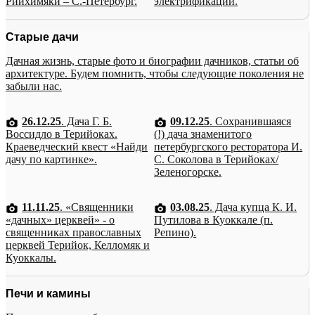
Рийхимяки – С.-Петербург.
электрификации.
Старые дачи
Дачная жизнь, старые фото и биографии дачников, статьи об
архитектуре. Будем помнить, чтобы следующие поколения не
забыли нас.
26.12.25
. Дача Г. Б.
09.12.25
. Сохранившаяся
Воссидло в Терийоках.
(!) дача знаменитого
Краеведческий квест «Найди
петербургского ресторатора И.
дачу по картинке».
С. Соколова в Терийоках/
Зеленогорске.
11.11.25
. «Священники
03.08.25
. Дача купца К. И.
«дачных» церквей» - о
Путилова в Куоккале (п.
священниках православных
Репино).
церквей Терийок, Келломяк и
Куоккалы.
Печи и камины