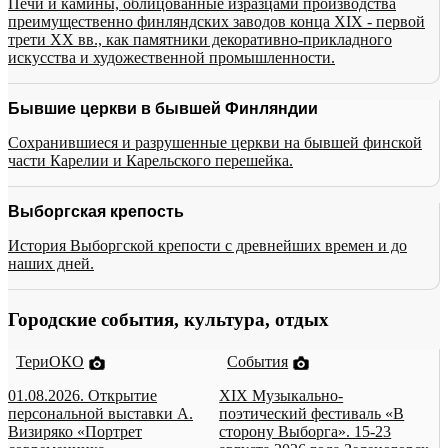
Печи и камины, облицованные изразцами производства
преимущественно финляндских заводов конца XIX - первой
трети XX вв., как памятники декоративно-прикладного
искусства и художественной промышленности.
Бывшие церкви в бывшей Финляндии
Сохранившиеся и разрушенные церкви на бывшей финской
части Карелии и Карельского перешейка.
Выборгская крепость
История Выборгской крепости с древнейших времен и до
наших дней.
Городские события, культура, отдых
ТериОКО
События
01.08.2026. Открытие
XIX Музыкально-
персональной выставки А.
поэтический фестиваль «В
Визиряко «Портрет
сторону Выборга». 15-23