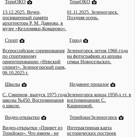
ТериОКО
ТериОКО
13.12.2025. Вечер,
01.11.2025. Зеленогорск.
посвященный памяти
Поздняя осень.
архитектора Р. М. Даянова, в
музее «Келломяки-Комарово».
Спорт
Город
Всероссийские соревнования
Зеленогорск летом 1966 года
по спортивному
на фотографиях из архива
ориентированию «Невский
семьи Новосельских.
спринт». Зеленогорский парк,
06.10.2025 г.
Школы
Недавнее прошлое
С. Смирнов, выпуск 1975 года
Зеленогорск конца 1950-х гг. в
школы №450. Воспоминания
воспоминаниях С.
о школе.
Кашницкой.
Видео-открытки
Терийоки/Зеленогорск
Видео-открытки «Привет из
Интерактивная карта
Терийоки». Что имеем - не
исторических построек