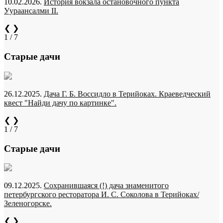
10.02.2026.
История вокзала остановочного пункта
Уураансалми II.
❮
❯
1 / 7
Старые дачи
26.12.2025.
Дача Г. Б. Воссидло в Терийоках. Краеведческий
квест "Найди дачу по картинке".
❮
❯
1 / 7
Старые дачи
09.12.2025.
Сохранившаяся (!) дача знаменитого
петербургского ресторатора И. С. Соколова в Терийоках/
Зеленогорске.
❮
❯