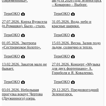
современника».
августа 2026 года Зеленогорск
– Комарово – Выборг.
ТериОКО
ТериОКО
27.07.2026. Кирха Вуоксела
31.05.2026. Вода, небо и
(п.Ромашки). Было - стало.
красные шарики.
ТериОКО
ТериОКО
01.05.2026. Экотропа
15.03.2026. Весна. Залив подо
«Сестрорецкое болото».
льдом, солнечно и тепло.
ТериОКО
ТериОКО
13.02.2026. Закатов мало не
27.01.2026. Концерт «Музыка
бывает.
для двух фортепиано» А.
Гориболя и Я. Коваленко.
ТериОКО
ТериОКО
03.01.2026. Небольшая
29.12.2025. Предновогодний
прогулка вокруг Чертова
Зеленогорск.
(Дружинного) озера.