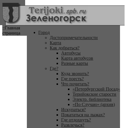
::Главная
Город
страница
Достопримечательности
Карта
Как добраться?
Автобусы
Карта автобусов
Разные карты
Где?
Куда звонить?
Где поесть?
Что почитать?
«Петербургский Посад»
Терийокские старости
Электр. библиотека
«По Случаю» (архив)
Искупаться?
Покататься на лыжах?
Где отдохнуть?
Развлечься?