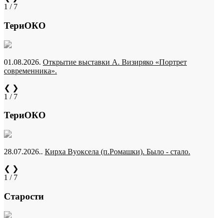
1 / 7
ТериОКО
01.08.2026.
Открытие выставки А. Визиряко «Портрет
современника».
❮
❯
1 / 7
ТериОКО
28.07.2026..
Кирха Вуоксела (п.Ромашки). Было - стало.
❮
❯
1 / 7
Старости