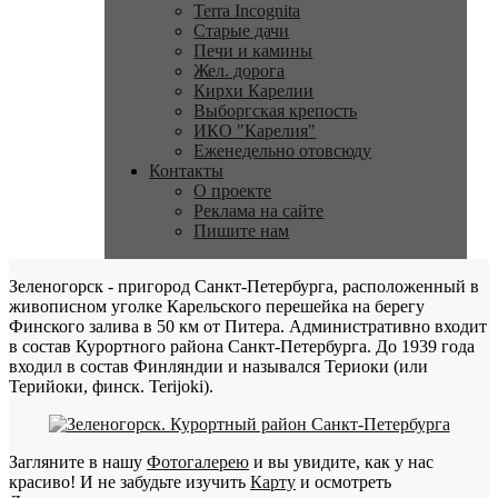
Terra Incognita
Старые дачи
Печи и камины
Жел. дорога
Кирхи Карелии
Выборгская крепость
ИКО "Карелия"
Еженедельно отовсюду
Контакты
О проекте
Реклама на сайте
Пишите нам
Зеленогорск - пригород Санкт-Петербурга, расположенный в
живописном уголке Карельского перешейка на берегу
Финского залива в 50 км от Питера. Административно входит
в состав Курортного района Санкт-Петербурга. До 1939 года
входил в состав Финляндии и назывался Териоки (или
Терийоки, финск. Terijoki).
Загляните в нашу
Фотогалерею
и вы увидите, как у нас
красиво! И не забудьте изучить
Карту
и осмотреть