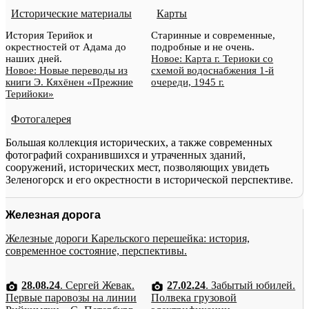
Исторические материалы
Карты
История Терийок и
Старинные и современные,
окрестностей от Адама до
подробные и не очень.
наших дней.
Новое: Карта г. Териоки со
Новое: Новые переводы из
схемой водоснабжения 1-й
книги Э. Кяхёнен «Прежние
очереди, 1945 г.
Терийоки»
Фотогалерея
Большая коллекция исторических, а также современных
фотографий сохранившихся и утраченных зданий,
сооружений, исторических мест, позволяющих увидеть
Зеленогорск и его окрестности в исторической перспективе.
Железная дорога
Железные дороги Карельского перешейка: история,
современное состояние, перспективы.
28.08.24
. Сергей Жевак.
27.02.24
. Забытый юбилей.
Первые паровозы на линии
Полвека грузовой