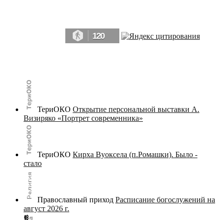
Да, мы память человечества, и поэтому мы в конце концов непременно
победим.» ― Рэй Брэдбери, 451° по Фаренгейту
120
© terijoki.spb.ru | terijoki.org 2000-2026 Использование материалов сайта в коммерческих целях без
письменного разрешения
администрации сайта
не допускается.
ТериОКО
Открытие персональной выставки А.
Визиряко «Портрет современника»
ТериОКО
Кирха Вуоксела (п.Ромашки). Было -
стало
Православный приход
Расписание богослужений на
август 2026 г.