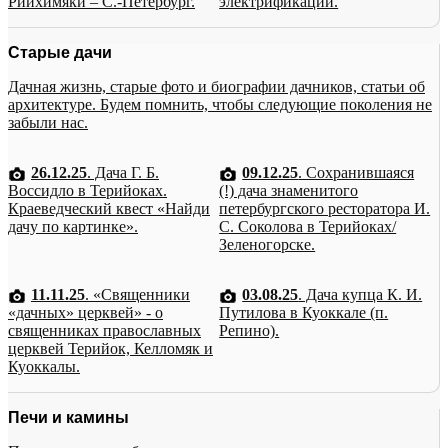
Рийхимяки – С.-Петербург.
электрификации.
Старые дачи
Дачная жизнь, старые фото и биографии дачников, статьи об
архитектуре. Будем помнить, чтобы следующие поколения не
забыли нас.
26.12.25
. Дача Г. Б.
09.12.25
. Сохранившаяся
Воссидло в Терийоках.
(!) дача знаменитого
Краеведческий квест «Найди
петербургского ресторатора И.
дачу по картинке».
С. Соколова в Терийоках/
Зеленогорске.
11.11.25
. «Священники
03.08.25
. Дача купца К. И.
«дачных» церквей» - о
Путилова в Куоккале (п.
священниках православных
Репино).
церквей Терийок, Келломяк и
Куоккалы.
Печи и камины