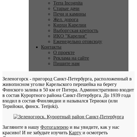
Terra Incognita
Старые дачи
Печи и камины
Жел. дорога
Кирхи Карелии
Выборгская крепость
ИКО "Карелия"
Еженедельно отовсюду
Контакты
О проекте
Реклама на сайте
Пишите нам
Зеленогорск - пригород Санкт-Петербурга, расположенный в
живописном уголке Карельского перешейка на берегу
Финского залива в 50 км от Питера. Административно входит
в состав Курортного района Санкт-Петербурга. До 1939 года
входил в состав Финляндии и назывался Териоки (или
Терийоки, финск. Terijoki).
Загляните в нашу
Фотогалерею
и вы увидите, как у нас
красиво! И не забудьте изучить
Карту
и осмотреть