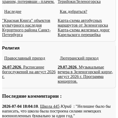
храним, потерявши - плачем.
Терийоки/Зеленогорска
Наследие
Как добраться?
"Красная Книга" объектов
Карта-схема автобусных
культурного наследия
маршрутов от Зеленогорска
Курортного района Санкт-
Карта-схема железных дорог
Петербурга
Карельского перешейка
Религия
Православный приход
Лютеранский приход
26.07.2026
. Расписание
29.07.2026
. Музыкальные
богослужений на август 2026
вечера в Зеленогорской кирхе,
г.
август 2026 г. Программа
концертов.
Последние комментарии :
2026-07-04 18:04:10
.
Школа 445
Юрий
: "Нелишне было бы
написать, что школа была построена силами немецких
военнопленных буквально за один год."