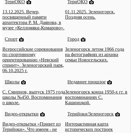
ТериОКО
ТериОКО
13.12.2025. Вечер,
01.11.2025. Зеленогорск.
посвященный памяти
Поздняя осень.
архитектора Р. М. Даянова, в
музее «Келломяки-Комарово».
Спорт
Город
Всероссийские соревнования
Зеленогорск летом 1966 года
по спортивному
на фотографиях из архива
ориентированию «Невский
семьи Новосельских.
спринт». Зеленогорский парк,
06.10.2025 г.
Школы
Недавнее прошлое
С. Смирнов, выпуск 1975 года
Зеленогорск конца 1950-х гг. в
школы №450. Воспоминания
воспоминаниях С.
о школе.
Кашницкой.
Видео-открытки
Терийоки/Зеленогорск
Видео-открытки «Привет из
Интерактивная карта
Терийоки». Что имеем - не
исторических построек