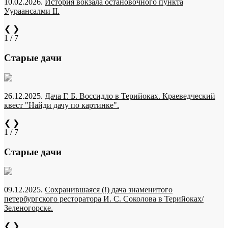
10.02.2026.
История вокзала остановочного пункта
Уураансалми II.
❮
❯
1 / 7
Старые дачи
26.12.2025.
Дача Г. Б. Воссидло в Терийоках. Краеведческий
квест "Найди дачу по картинке".
❮
❯
1 / 7
Старые дачи
09.12.2025.
Сохранившаяся (!) дача знаменитого
петербургского ресторатора И. С. Соколова в Терийоках/
Зеленогорске.
❮
❯