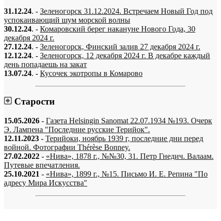
31.12.24
. -
Зеленогорск 31.12.2024. Встречаем Новый Год под
успокаивающий шум морской волны
30.12.24
. -
Комаровский берег накануне Нового Года, 30
декабря 2024 г.
27.12.24
. -
Зеленогорск, Финский залив 27 декабря 2024 г.
12.12.24
. -
Зеленогорск, 12 декабря 2024 г. В декабре каждый
день попадаешь на закат
13.07.24
. -
Кусочек экотропы в Комарово
Старости
15.05.2026
-
Газета Helsingin Sanomat 22.07.1934 №193. Очерк
Э. Лампена "Последние русские Терийок".
12.11.2023
-
Терийоки, ноябрь 1939 г, последние дни перед
войной. Фотографии Thérèse Bonney.
27.02.2022
-
«Нива», 1878 г., №№30, 31. Петр Гнедич. Валаам.
Путевые впечатления.
25.10.2021
-
«Нива», 1899 г., №15. Письмо И. Е. Репина "По
адресу Мира Искусства"
«…когда они спросят нас, что мы делаем, мы ответим: мы вспоминаем.