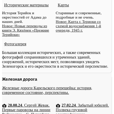
Исторические материалы
Карты
История Терийок и
Старинные и современные,
окрестностей от Адама до
подробные и не очень.
наших дней.
Новое: Карта г. Териоки со
Новое: Новые переводы из
схемой водоснабжения 1-й
книги Э. Кяхёнен «Прежние
очереди, 1945 г.
Терийоки»
Фотогалерея
Большая коллекция исторических, а также современных
фотографий сохранившихся и утраченных зданий,
сооружений, исторических мест, позволяющих увидеть
Зеленогорск и его окрестности в исторической перспективе.
Железная дорога
Железные дороги Карельского перешейка: история,
современное состояние, перспективы.
28.08.24
. Сергей Жевак.
27.02.24
. Забытый юбилей.
Первые паровозы на линии
Полвека грузовой