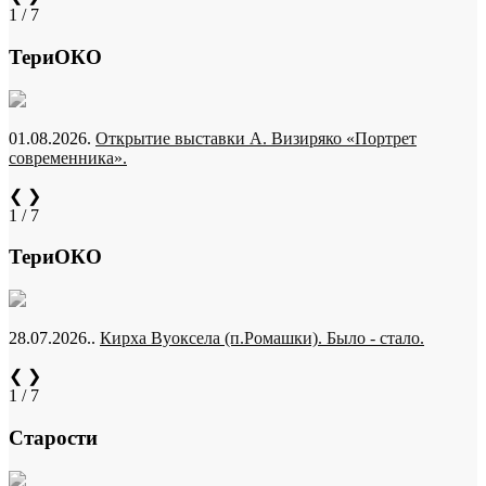
1 / 7
ТериОКО
01.08.2026.
Открытие выставки А. Визиряко «Портрет
современника».
❮
❯
1 / 7
ТериОКО
28.07.2026..
Кирха Вуоксела (п.Ромашки). Было - стало.
❮
❯
1 / 7
Старости