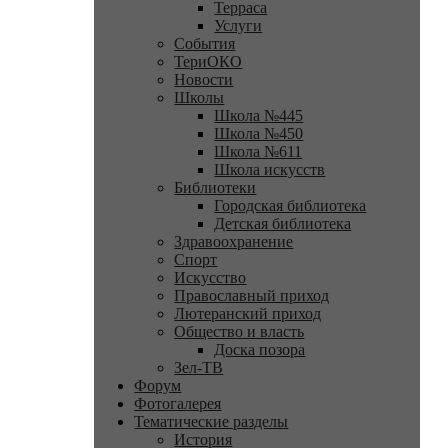
Терраса
Услуги
События
ТериОКО
Новости
Школы
Школа №445
Школа №450
Школа №611
Школа искусств
Библиотеки
Городская библиотека
Детская библиотека
Здравоохранение
Спорт
Искусство
Православный приход
Лютеранский приход
Общество и власть
Доска позора
Зел-ТВ
Форум
Фотогалерея
Тематические разделы
История