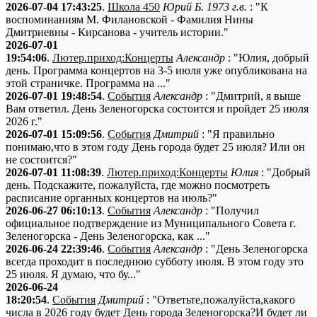
2026-07-04 17:43:25
.
Школа 450
Юрий Б. 1973 г.в.
: "К
воспоминаниям М. Филановской - Фамилия Нины
Дмитриевны - Кирсанова - учитель истории."
2026-07-01
19:54:06
.
Лютер.приход:Концерты
Александр
: "Юлия, добрый
день. Программа концертов на 3-5 июля уже опубликована на
этой страничке. Программа на ..."
2026-07-01 19:48:54
.
События
Александр
: "Дмитрий, я выше
Вам ответил. День Зеленогорска состоится и пройдет 25 июля
2026 г."
2026-07-01 15:09:56
.
События
Дмитрий
: "Я правильно
понимаю,что в этом году День города будет 25 июля? Или он
не состоится?"
2026-07-01 11:08:39
.
Лютер.приход:Концерты
Юлия
: "Добрый
день. Подскажите, пожалуйста, где можно посмотреть
расписание органных концертов на июль?"
2026-06-27 06:10:13
.
События
Александр
: "Получил
официальное подтверждение из Муниципального Совета г.
Зеленогорска - День Зеленогорска, как ..."
2026-06-24 22:39:46
.
События
Александр
: "День Зеленогорска
всегда проходит в последнюю субботу июля. В этом году это
25 июля. Я думаю, что бу..."
2026-06-24
18:20:54
.
События
Дмитрий
: "Ответьте,пожалуйста,какого
числа в 2026 году будет День города Зеленогорска?И будет ли