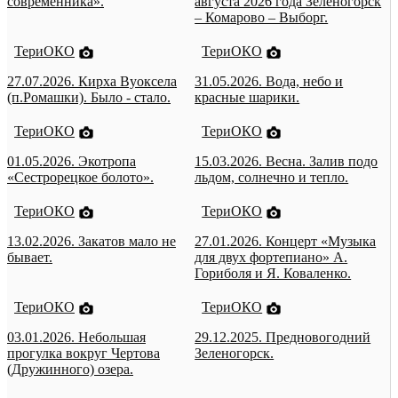
современника».
августа 2026 года Зеленогорск
– Комарово – Выборг.
ТериОКО
ТериОКО
27.07.2026. Кирха Вуоксела
31.05.2026. Вода, небо и
(п.Ромашки). Было - стало.
красные шарики.
ТериОКО
ТериОКО
01.05.2026. Экотропа
15.03.2026. Весна. Залив подо
«Сестрорецкое болото».
льдом, солнечно и тепло.
ТериОКО
ТериОКО
13.02.2026. Закатов мало не
27.01.2026. Концерт «Музыка
бывает.
для двух фортепиано» А.
Гориболя и Я. Коваленко.
ТериОКО
ТериОКО
03.01.2026. Небольшая
29.12.2025. Предновогодний
прогулка вокруг Чертова
Зеленогорск.
(Дружинного) озера.