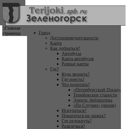
::Главная
Город
страница
Достопримечательности
Карта
Как добраться?
Автобусы
Карта автобусов
Разные карты
Где?
Куда звонить?
Где поесть?
Что почитать?
«Петербургский Посад»
Терийокские старости
Электр. библиотека
«По Случаю» (архив)
Искупаться?
Покататься на лыжах?
Где отдохнуть?
Развлечься?