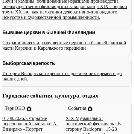
Печи и камины, облицованные изразцами производства
преимущественно финляндских заводов конца XIX - первой
трети XX вв., как памятники декоративно-прикладного
искусства и художественной промышленности.
Бывшие церкви в бывшей Финляндии
Сохранившиеся и разрушенные церкви на бывшей финской
части Карелии и Карельского перешейка.
Выборгская крепость
История Выборгской крепости с древнейших времен и до
наших дней.
Городские события, культура, отдых
ТериОКО
События
01.08.2026. Открытие
XIX Музыкально-
персональной выставки А.
поэтический фестиваль «В
Визиряко «Портрет
сторону Выборга». 15-23