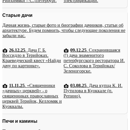
Рийхимяки – С.-Петербург.
электрификации.
Старые дачи
Дачная жизнь, старые фото и биографии дачников, статьи об
архитектуре. Будем помнить, чтобы следующие поколения не
забыли нас.
26.12.25
. Дача Г. Б.
09.12.25
. Сохранившаяся
Воссидло в Терийоках.
(!) дача знаменитого
Краеведческий квест «Найди
петербургского ресторатора И.
дачу по картинке».
С. Соколова в Терийоках/
Зеленогорске.
11.11.25
. «Священники
03.08.25
. Дача купца К. И.
«дачных» церквей» - о
Путилова в Куоккале (п.
священниках православных
Репино).
церквей Терийок, Келломяк и
Куоккалы.
Печи и камины