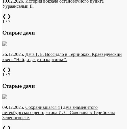
10.02.2026.
История вокзала остановочного пункта
Уураансалми II.
❮
❯
1 / 7
Старые дачи
26.12.2025.
Дача Г. Б. Воссидло в Терийоках. Краеведческий
квест "Найди дачу по картинке".
❮
❯
1 / 7
Старые дачи
09.12.2025.
Сохранившаяся (!) дача знаменитого
петербургского ресторатора И. С. Соколова в Терийоках/
Зеленогорске.
❮
❯