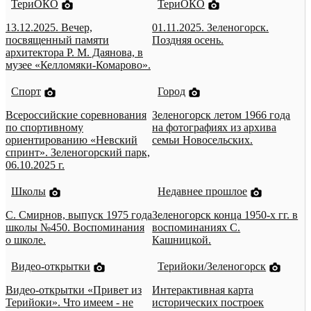
ТериОКО
ТериОКО
13.12.2025. Вечер,
01.11.2025. Зеленогорск.
посвященный памяти
Поздняя осень.
архитектора Р. М. Даянова, в
музее «Келломяки-Комарово».
Спорт
Город
Всероссийские соревнования
Зеленогорск летом 1966 года
по спортивному
на фотографиях из архива
ориентированию «Невский
семьи Новосельских.
спринт». Зеленогорский парк,
06.10.2025 г.
Школы
Недавнее прошлое
С. Смирнов, выпуск 1975 года
Зеленогорск конца 1950-х гг. в
школы №450. Воспоминания
воспоминаниях С.
о школе.
Кашницкой.
Видео-открытки
Терийоки/Зеленогорск
Видео-открытки «Привет из
Интерактивная карта
Терийоки». Что имеем - не
исторических построек