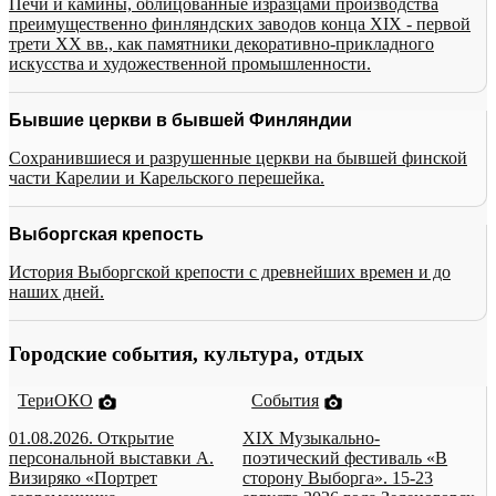
Печи и камины, облицованные изразцами производства
преимущественно финляндских заводов конца XIX - первой
трети XX вв., как памятники декоративно-прикладного
искусства и художественной промышленности.
Бывшие церкви в бывшей Финляндии
Сохранившиеся и разрушенные церкви на бывшей финской
части Карелии и Карельского перешейка.
Выборгская крепость
История Выборгской крепости с древнейших времен и до
наших дней.
Городские события, культура, отдых
ТериОКО
События
01.08.2026. Открытие
XIX Музыкально-
персональной выставки А.
поэтический фестиваль «В
Визиряко «Портрет
сторону Выборга». 15-23