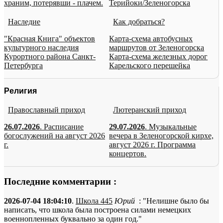
храним, потерявши - плачем.
Терийоки/Зеленогорска
Наследие
Как добраться?
"Красная Книга" объектов
Карта-схема автобусных
культурного наследия
маршрутов от Зеленогорска
Курортного района Санкт-
Карта-схема железных дорог
Петербурга
Карельского перешейка
Религия
Православный приход
Лютеранский приход
26.07.2026
. Расписание
29.07.2026
. Музыкальные
богослужений на август 2026
вечера в Зеленогорской кирхе,
г.
август 2026 г. Программа
концертов.
Последние комментарии :
2026-07-04 18:04:10
.
Школа 445
Юрий
: "Нелишне было бы
написать, что школа была построена силами немецких
военнопленных буквально за один год."