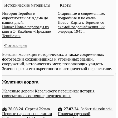
Исторические материалы
Карты
История Терийок и
Старинные и современные,
окрестностей от Адама до
подробные и не очень.
наших дней.
Новое: Карта г. Териоки со
Новое: Новые переводы из
схемой водоснабжения 1-й
книги Э. Кяхёнен «Прежние
очереди, 1945 г.
Терийоки»
Фотогалерея
Большая коллекция исторических, а также современных
фотографий сохранившихся и утраченных зданий,
сооружений, исторических мест, позволяющих увидеть
Зеленогорск и его окрестности в исторической перспективе.
Железная дорога
Железные дороги Карельского перешейка: история,
современное состояние, перспективы.
28.08.24
. Сергей Жевак.
27.02.24
. Забытый юбилей.
Первые паровозы на линии
Полвека грузовой