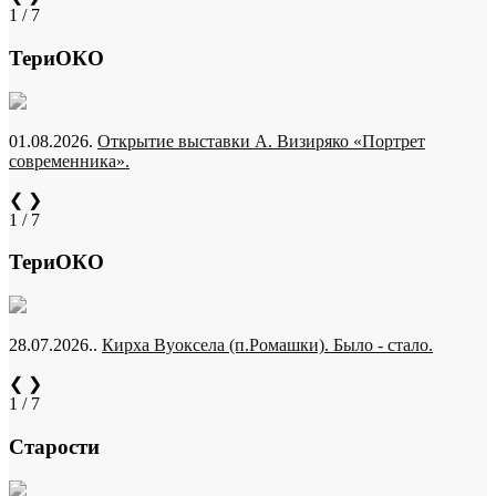
1 / 7
ТериОКО
01.08.2026.
Открытие выставки А. Визиряко «Портрет
современника».
❮
❯
1 / 7
ТериОКО
28.07.2026..
Кирха Вуоксела (п.Ромашки). Было - стало.
❮
❯
1 / 7
Старости