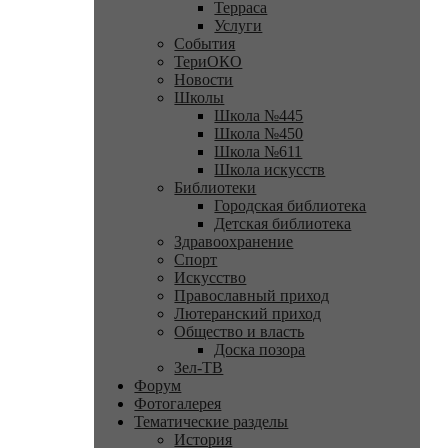
Терраса
Услуги
События
ТериОКО
Новости
Школы
Школа №445
Школа №450
Школа №611
Школа искусств
Библиотеки
Городская библиотека
Детская библиотека
Здравоохранение
Спорт
Искусство
Православный приход
Лютеранский приход
Общество и власть
Доска позора
Зел-ТВ
Форум
Фотогалерея
Тематические разделы
История