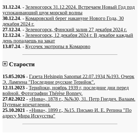
31.12.24
. -
Зеленогорск 31.12.2024. Встречаем Новый Год под
успокаивающий шум морской волны
30.12.24
. -
Комаровский берег накануне Нового Года, 30
декабря 2024 г.
27.12.24
. -
Зеленогорск, Финский залив 27 декабря 2024 г.
12.12.24
. -
Зеленогорск, 12 декабря 2024 г. В декабре каждый
день попадаешь на закат
13.07.24
. -
Кусочек экотропы в Комарово
Старости
15.05.2026
-
Газета Helsingin Sanomat 22.07.1934 №193. Очерк
Э. Лампена "Последние русские Терийок".
12.11.2023
-
Терийоки, ноябрь 1939 г, последние дни перед
войной. Фотографии Thérèse Bonney.
27.02.2022
-
«Нива», 1878 г., №№30, 31. Петр Гнедич. Валаам.
Путевые впечатления.
25.10.2021
-
«Нива», 1899 г., №15. Письмо И. Е. Репина "По
адресу Мира Искусства"
«…когда они спросят нас, что мы делаем, мы ответим: мы вспоминаем.