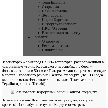
Terra Incognita
Старые дачи
Печи и камины
Жел. дорога
Кирхи Карелии
Выборгская крепость
ИКО "Карелия"
Еженедельно отовсюду
Контакты
О проекте
Реклама на сайте
Пишите нам
Зеленогорск - пригород Санкт-Петербурга, расположенный в
живописном уголке Карельского перешейка на берегу
Финского залива в 50 км от Питера. Административно входит
в состав Курортного района Санкт-Петербурга. До 1939 года
входил в состав Финляндии и назывался Териоки (или
Терийоки, финск. Terijoki).
Загляните в нашу
Фотогалерею
и вы увидите, как у нас
красиво! И не забудьте изучить
Карту
и осмотреть