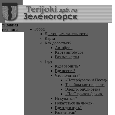
::Главная
Город
страница
Достопримечательности
Карта
Как добраться?
Автобусы
Карта автобусов
Разные карты
Где?
Куда звонить?
Где поесть?
Что почитать?
«Петербургский Посад»
Терийокские старости
Электр. библиотека
«По Случаю» (архив)
Искупаться?
Покататься на лыжах?
Где отдохнуть?
Развлечься?