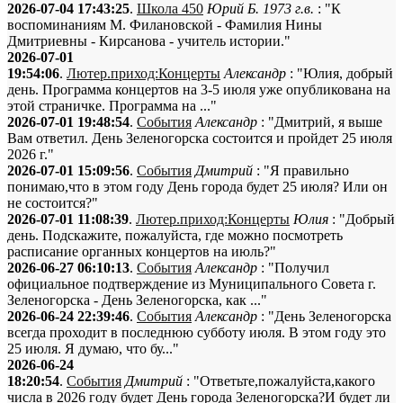
2026-07-04 17:43:25
.
Школа 450
Юрий Б. 1973 г.в.
: "К
воспоминаниям М. Филановской - Фамилия Нины
Дмитриевны - Кирсанова - учитель истории."
2026-07-01
19:54:06
.
Лютер.приход:Концерты
Александр
: "Юлия, добрый
день. Программа концертов на 3-5 июля уже опубликована на
этой страничке. Программа на ..."
2026-07-01 19:48:54
.
События
Александр
: "Дмитрий, я выше
Вам ответил. День Зеленогорска состоится и пройдет 25 июля
2026 г."
2026-07-01 15:09:56
.
События
Дмитрий
: "Я правильно
понимаю,что в этом году День города будет 25 июля? Или он
не состоится?"
2026-07-01 11:08:39
.
Лютер.приход:Концерты
Юлия
: "Добрый
день. Подскажите, пожалуйста, где можно посмотреть
расписание органных концертов на июль?"
2026-06-27 06:10:13
.
События
Александр
: "Получил
официальное подтверждение из Муниципального Совета г.
Зеленогорска - День Зеленогорска, как ..."
2026-06-24 22:39:46
.
События
Александр
: "День Зеленогорска
всегда проходит в последнюю субботу июля. В этом году это
25 июля. Я думаю, что бу..."
2026-06-24
18:20:54
.
События
Дмитрий
: "Ответьте,пожалуйста,какого
числа в 2026 году будет День города Зеленогорска?И будет ли