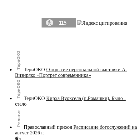
Да, мы память человечества, и поэтому мы в конце концов непременно
победим.» ― Рэй Брэдбери, 451° по Фаренгейту
115
© terijoki.spb.ru | terijoki.org 2000-2026 Использование материалов сайта в коммерческих целях без
письменного разрешения
администрации сайта
не допускается.
ТериОКО
Открытие персональной выставки А.
Визиряко «Портрет современника»
ТериОКО
Кирха Вуоксела (п.Ромашки). Было -
стало
Православный приход
Расписание богослужений на
август 2026 г.