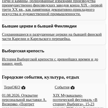
Печи и камины, облицованные изразцами производства
преимущественно финляндских заводов конца XIX - первой
трети XX вв., как памятники декоративно-прикладного
искусства и художественной промышленности.
Бывшие церкви в бывшей Финляндии
Сохранившиеся и разрушенные церкви на бывшей финской
части Карелии и Карельского перешейка.
Выборгская крепость
История Выборгской крепости с древнейших времен и до
наших дней.
Городские события, культура, отдых
ТериОКО
События
01.08.2026. Открытие
XIX Музыкально-
персональной выставки А.
поэтический фестиваль «В
Визиряко «Портрет
сторону Выборга». 15-23