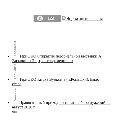
Да, мы память человечества, и поэтому мы в конце концов непременно
победим.» ― Рэй Брэдбери, 451° по Фаренгейту
128
© terijoki.spb.ru | terijoki.org 2000-2026 Использование материалов сайта в коммерческих целях без
письменного разрешения
администрации сайта
не допускается.
ТериОКО
Открытие персональной выставки А.
Визиряко «Портрет современника»
ТериОКО
Кирха Вуоксела (п.Ромашки). Было -
стало
Православный приход
Расписание богослужений на
август 2026 г.