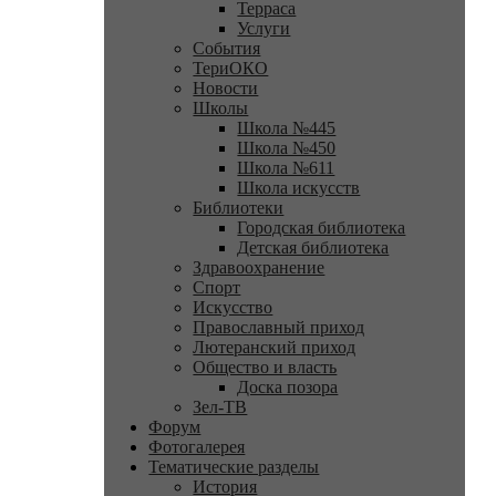
Терраса
Услуги
События
ТериОКО
Новости
Школы
Школа №445
Школа №450
Школа №611
Школа искусств
Библиотеки
Городская библиотека
Детская библиотека
Здравоохранение
Спорт
Искусство
Православный приход
Лютеранский приход
Общество и власть
Доска позора
Зел-ТВ
Форум
Фотогалерея
Тематические разделы
История