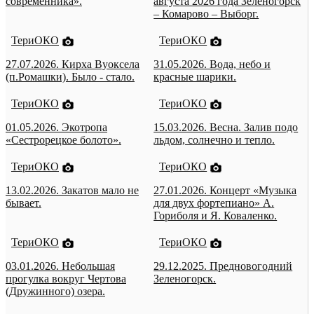
современника».
августа 2026 года Зеленогорск
– Комарово – Выборг.
ТериОКО
ТериОКО
27.07.2026. Кирха Вуоксела
31.05.2026. Вода, небо и
(п.Ромашки). Было - стало.
красные шарики.
ТериОКО
ТериОКО
01.05.2026. Экотропа
15.03.2026. Весна. Залив подо
«Сестрорецкое болото».
льдом, солнечно и тепло.
ТериОКО
ТериОКО
13.02.2026. Закатов мало не
27.01.2026. Концерт «Музыка
бывает.
для двух фортепиано» А.
Гориболя и Я. Коваленко.
ТериОКО
ТериОКО
03.01.2026. Небольшая
29.12.2025. Предновогодний
прогулка вокруг Чертова
Зеленогорск.
(Дружинного) озера.