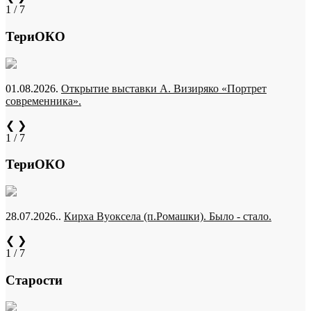
1 / 7
ТериОКО
01.08.2026.
Открытие выставки А. Визиряко «Портрет
современника».
❮
❯
1 / 7
ТериОКО
28.07.2026..
Кирха Вуоксела (п.Ромашки). Было - стало.
❮
❯
1 / 7
Старости