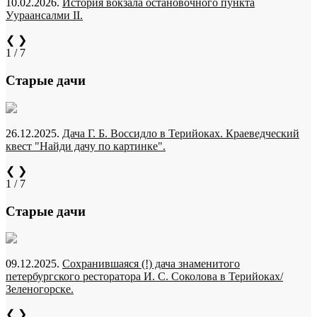
10.02.2026.
История вокзала остановочного пункта
Уураансалми II.
❮
❯
1 / 7
Старые дачи
26.12.2025.
Дача Г. Б. Воссидло в Терийоках. Краеведческий
квест "Найди дачу по картинке".
❮
❯
1 / 7
Старые дачи
09.12.2025.
Сохранившаяся (!) дача знаменитого
петербургского ресторатора И. С. Соколова в Терийоках/
Зеленогорске.
❮
❯