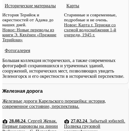
Исторические материалы
Карты
История Терийок и
Старинные и современные,
окрестностей от Адама до
подробные и не очень.
наших дней.
Новое: Карта г. Териоки со
Новое: Новые переводы из
схемой водоснабжения 1-й
книги Э. Кяхёнен «Прежние
очереди, 1945 г.
Терийоки»
Фотогалерея
Большая коллекция исторических, а также современных
фотографий сохранившихся и утраченных зданий,
сооружений, исторических мест, позволяющих увидеть
Зеленогорск и его окрестности в исторической перспективе.
Железная дорога
Железные дороги Карельского перешейка: история,
современное состояние, перспективы.
28.08.24
. Сергей Жевак.
27.02.24
. Забытый юбилей.
Первые паровозы на линии
Полвека грузовой