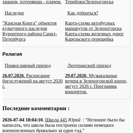
храним, потерявши - плачем.
Терийоки/Зеленогорска
Наследие
Как добраться?
"Красная Книга" объектов
Карта-схема автобусных
культурного наследия
маршрутов от Зеленогорска
Курортного района Санкт-
Карта-схема железных дорог
Петербурга
Карельского перешейка
Религия
Православный приход
Лютеранский приход
26.07.2026
. Расписание
29.07.2026
. Музыкальные
богослужений на август 2026
вечера в Зеленогорской кирхе,
г.
август 2026 г. Программа
концертов.
Последние комментарии :
2026-07-04 18:04:10
.
Школа 445
Юрий
: "Нелишне было бы
написать, что школа была построена силами немецких
военнопленных буквально за один год."