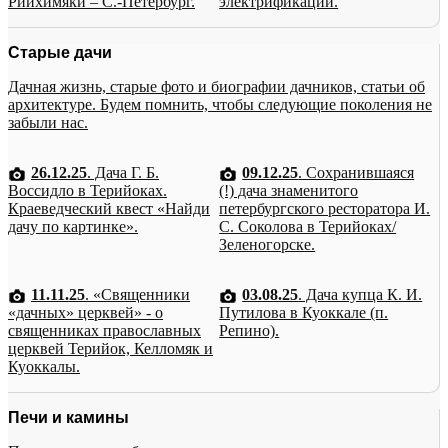
Рийхимяки – С.-Петербург.
электрификации.
Старые дачи
Дачная жизнь, старые фото и биографии дачников, статьи об
архитектуре. Будем помнить, чтобы следующие поколения не
забыли нас.
26.12.25
. Дача Г. Б.
09.12.25
. Сохранившаяся
Воссидло в Терийоках.
(!) дача знаменитого
Краеведческий квест «Найди
петербургского ресторатора И.
дачу по картинке».
С. Соколова в Терийоках/
Зеленогорске.
11.11.25
. «Священники
03.08.25
. Дача купца К. И.
«дачных» церквей» - о
Путилова в Куоккале (п.
священниках православных
Репино).
церквей Терийок, Келломяк и
Куоккалы.
Печи и камины