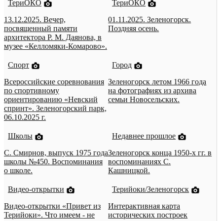
ТериОКО
ТериОКО
13.12.2025. Вечер,
01.11.2025. Зеленогорск.
посвященный памяти
Поздняя осень.
архитектора Р. М. Даянова, в
музее «Келломяки-Комарово».
Спорт
Город
Всероссийские соревнования
Зеленогорск летом 1966 года
по спортивному
на фотографиях из архива
ориентированию «Невский
семьи Новосельских.
спринт». Зеленогорский парк,
06.10.2025 г.
Школы
Недавнее прошлое
С. Смирнов, выпуск 1975 года
Зеленогорск конца 1950-х гг. в
школы №450. Воспоминания
воспоминаниях С.
о школе.
Кашницкой.
Видео-открытки
Терийоки/Зеленогорск
Видео-открытки «Привет из
Интерактивная карта
Терийоки». Что имеем - не
исторических построек