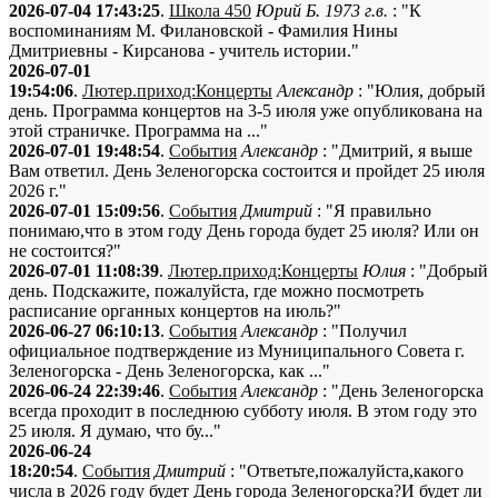
2026-07-04 17:43:25
.
Школа 450
Юрий Б. 1973 г.в.
: "К
воспоминаниям М. Филановской - Фамилия Нины
Дмитриевны - Кирсанова - учитель истории."
2026-07-01
19:54:06
.
Лютер.приход:Концерты
Александр
: "Юлия, добрый
день. Программа концертов на 3-5 июля уже опубликована на
этой страничке. Программа на ..."
2026-07-01 19:48:54
.
События
Александр
: "Дмитрий, я выше
Вам ответил. День Зеленогорска состоится и пройдет 25 июля
2026 г."
2026-07-01 15:09:56
.
События
Дмитрий
: "Я правильно
понимаю,что в этом году День города будет 25 июля? Или он
не состоится?"
2026-07-01 11:08:39
.
Лютер.приход:Концерты
Юлия
: "Добрый
день. Подскажите, пожалуйста, где можно посмотреть
расписание органных концертов на июль?"
2026-06-27 06:10:13
.
События
Александр
: "Получил
официальное подтверждение из Муниципального Совета г.
Зеленогорска - День Зеленогорска, как ..."
2026-06-24 22:39:46
.
События
Александр
: "День Зеленогорска
всегда проходит в последнюю субботу июля. В этом году это
25 июля. Я думаю, что бу..."
2026-06-24
18:20:54
.
События
Дмитрий
: "Ответьте,пожалуйста,какого
числа в 2026 году будет День города Зеленогорска?И будет ли