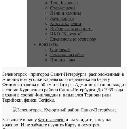
Terra Incognita
Старые дачи
Печи и камины
Жел. дорога
Кирхи Карелии
Выборгская крепость
ИКО "Карелия"
Еженедельно отовсюду
Контакты
О проекте
Реклама на сайте
Пишите нам
Зеленогорск - пригород Санкт-Петербурга, расположенный в
живописном уголке Карельского перешейка на берегу
Финского залива в 50 км от Питера. Административно входит
в состав Курортного района Санкт-Петербурга. До 1939 года
входил в состав Финляндии и назывался Териоки (или
Терийоки, финск. Terijoki).
Загляните в нашу
Фотогалерею
и вы увидите, как у нас
красиво! И не забудьте изучить
Карту
и осмотреть