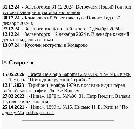
31.12.24
. -
Зеленогорск 31.12.2024. Встречаем Новый Год под
успокаивающий шум морской волны
30.12.24
. -
Комаровский берег накануне Нового Года, 30
декабря 2024 г.
27.12.24
. -
Зеленогорск, Финский залив 27 декабря 2024 г.
12.12.24
. -
Зеленогорск, 12 декабря 2024 г. В декабре каждый
день попадаешь на закат
13.07.24
. -
Кусочек экотропы в Комарово
Старости
15.05.2026
-
Газета Helsingin Sanomat 22.07.1934 №193. Очерк
Э. Лампена "Последние русские Терийок".
12.11.2023
-
Терийоки, ноябрь 1939 г, последние дни перед
войной. Фотографии Thérèse Bonney.
27.02.2022
-
«Нива», 1878 г., №№30, 31. Петр Гнедич. Валаам.
Путевые впечатления.
25.10.2021
-
«Нива», 1899 г., №15. Письмо И. Е. Репина "По
адресу Мира Искусства"
«…когда они спросят нас, что мы делаем, мы ответим: мы вспоминаем.