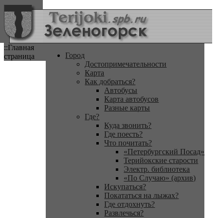
::Главная
Город
страница
Достопримечательности
Карта
Как добраться?
Автобусы
Карта автобусов
Разные карты
Где?
Куда звонить?
Где поесть?
Что почитать?
«Петербургский Посад»
Терийокские старости
Электр. библиотека
«По Случаю» (архив)
Искупаться?
Покататься на лыжах?
Где отдохнуть?
Развлечься?