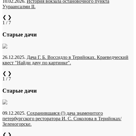
10.02.2026.
История вокзала остановочного пункта
Уураансалми II.
❮
❯
1 / 7
Старые дачи
26.12.2025.
Дача Г. Б. Воссидло в Терийоках. Краеведческий
квест "Найди дачу по картинке".
❮
❯
1 / 7
Старые дачи
09.12.2025.
Сохранившаяся (!) дача знаменитого
петербургского ресторатора И. С. Соколова в Терийоках/
Зеленогорске.
❮
❯