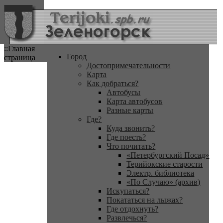
::Главная
Город
страница
Достопримечательности
Карта
Как добраться?
Автобусы
Карта автобусов
Разные карты
Где?
Куда звонить?
Где поесть?
Что почитать?
«Петербургский Посад»
Терийокские старости
Электр. библиотека
«По Случаю» (архив)
Искупаться?
Покататься на лыжах?
Где отдохнуть?
Развлечься?