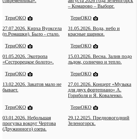
современника».
августа 2026 года Зеленогорск
– Комарово – Выборг.
ТериОКО
ТериОКО
27.07.2026. Кирха Вуоксела
31.05.2026. Вода, небо и
(п.Ромашки). Было - стало.
красные шарики.
ТериОКО
ТериОКО
01.05.2026. Экотропа
15.03.2026. Весна. Залив подо
«Сестрорецкое болото».
льдом, солнечно и тепло.
ТериОКО
ТериОКО
13.02.2026. Закатов мало не
27.01.2026. Концерт «Музыка
бывает.
для двух фортепиано» А.
Гориболя и Я. Коваленко.
ТериОКО
ТериОКО
03.01.2026. Небольшая
29.12.2025. Предновогодний
прогулка вокруг Чертова
Зеленогорск.
(Дружинного) озера.