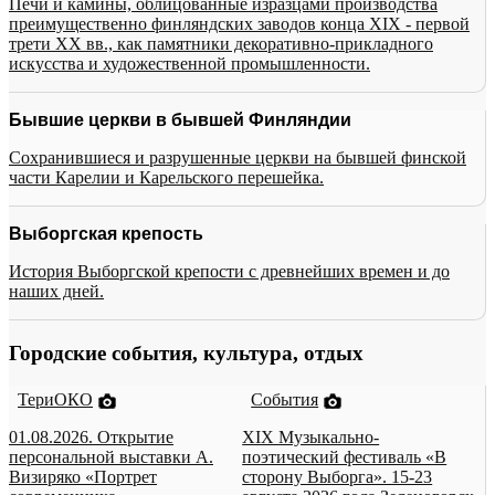
Печи и камины, облицованные изразцами производства
преимущественно финляндских заводов конца XIX - первой
трети XX вв., как памятники декоративно-прикладного
искусства и художественной промышленности.
Бывшие церкви в бывшей Финляндии
Сохранившиеся и разрушенные церкви на бывшей финской
части Карелии и Карельского перешейка.
Выборгская крепость
История Выборгской крепости с древнейших времен и до
наших дней.
Городские события, культура, отдых
ТериОКО
События
01.08.2026. Открытие
XIX Музыкально-
персональной выставки А.
поэтический фестиваль «В
Визиряко «Портрет
сторону Выборга». 15-23