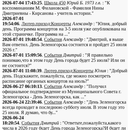
2026-07-04 17:43:25
.
Школа 450
Юрий Б. 1973 г.в.
: "К
воспоминаниям М. Филановской - Фамилия Нины
Дмитриевны - Кирсанова - учитель истории."
2026-07-01
19:54:06
.
Лютер.приход:Концерты
Александр
: "Юлия, добрый
день. Программа концертов на 3-5 июля уже опубликована на
этой страничке. Программа на ..."
2026-07-01 19:48:54
.
События
Александр
: "Дмитрий, я выше
Вам ответил. День Зеленогорска состоится и пройдет 25 июля
2026 г."
2026-07-01 15:09:56
.
События
Дмитрий
: "Я правильно
понимаю,что в этом году День города будет 25 июля? Или он
не состоится?"
2026-07-01 11:08:39
.
Лютер.приход:Концерты
Юлия
: "Добрый
день. Подскажите, пожалуйста, где можно посмотреть
расписание органных концертов на июль?"
2026-06-27 06:10:13
.
События
Александр
: "Получил
официальное подтверждение из Муниципального Совета г.
Зеленогорска - День Зеленогорска, как ..."
2026-06-24 22:39:46
.
События
Александр
: "День Зеленогорска
всегда проходит в последнюю субботу июля. В этом году это
25 июля. Я думаю, что бу..."
2026-06-24
18:20:54
.
События
Дмитрий
: "Ответьте,пожалуйста,какого
числа в 2026 году будет День города Зеленогорска?И будет ли