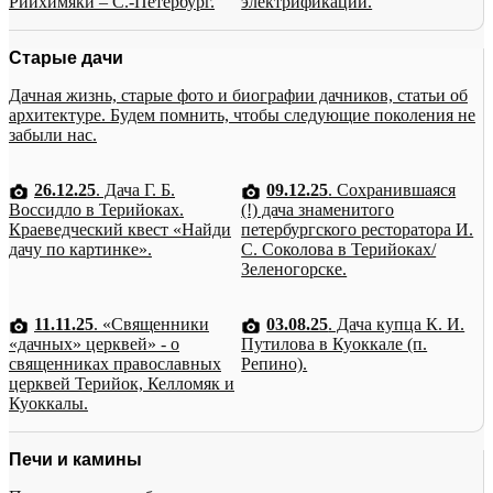
Рийхимяки – С.-Петербург.
электрификации.
Старые дачи
Дачная жизнь, старые фото и биографии дачников, статьи об
архитектуре. Будем помнить, чтобы следующие поколения не
забыли нас.
26.12.25
. Дача Г. Б.
09.12.25
. Сохранившаяся
Воссидло в Терийоках.
(!) дача знаменитого
Краеведческий квест «Найди
петербургского ресторатора И.
дачу по картинке».
С. Соколова в Терийоках/
Зеленогорске.
11.11.25
. «Священники
03.08.25
. Дача купца К. И.
«дачных» церквей» - о
Путилова в Куоккале (п.
священниках православных
Репино).
церквей Терийок, Келломяк и
Куоккалы.
Печи и камины