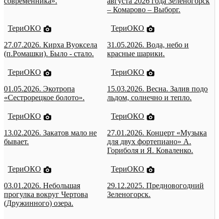
современника».
августа 2026 года Зеленогорск
– Комарово – Выборг.
ТериОКО
ТериОКО
27.07.2026. Кирха Вуоксела
31.05.2026. Вода, небо и
(п.Ромашки). Было - стало.
красные шарики.
ТериОКО
ТериОКО
01.05.2026. Экотропа
15.03.2026. Весна. Залив подо
«Сестрорецкое болото».
льдом, солнечно и тепло.
ТериОКО
ТериОКО
13.02.2026. Закатов мало не
27.01.2026. Концерт «Музыка
бывает.
для двух фортепиано» А.
Гориболя и Я. Коваленко.
ТериОКО
ТериОКО
03.01.2026. Небольшая
29.12.2025. Предновогодний
прогулка вокруг Чертова
Зеленогорск.
(Дружинного) озера.