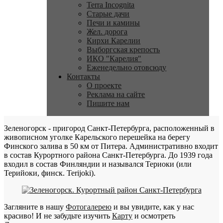
Terra Incognita
Старые дачи
Печи и камины
Жел. дорога
Кирхи Карелии
Выборгская крепость
ИКО "Карелия"
Еженедельно отовсюду
Контакты
О проекте
Реклама на сайте
Пишите нам
Зеленогорск - пригород Санкт-Петербурга, расположенный в
живописном уголке Карельского перешейка на берегу
Финского залива в 50 км от Питера. Административно входит
в состав Курортного района Санкт-Петербурга. До 1939 года
входил в состав Финляндии и назывался Териоки (или
Терийоки, финск. Terijoki).
Загляните в нашу
Фотогалерею
и вы увидите, как у нас
красиво! И не забудьте изучить
Карту
и осмотреть