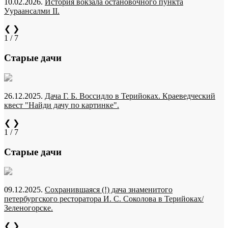
10.02.2026.
История вокзала остановочного пункта
Уураансалми II.
❮
❯
1 / 7
Старые дачи
26.12.2025.
Дача Г. Б. Воссидло в Терийоках. Краеведческий
квест "Найди дачу по картинке".
❮
❯
1 / 7
Старые дачи
09.12.2025.
Сохранившаяся (!) дача знаменитого
петербургского ресторатора И. С. Соколова в Терийоках/
Зеленогорске.
❮
❯