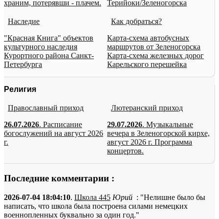
храним, потерявши - плачем.
Терийоки/Зеленогорска
Наследие
Как добраться?
"Красная Книга" объектов
Карта-схема автобусных
культурного наследия
маршрутов от Зеленогорска
Курортного района Санкт-
Карта-схема железных дорог
Петербурга
Карельского перешейка
Религия
Православный приход
Лютеранский приход
26.07.2026
. Расписание
29.07.2026
. Музыкальные
богослужений на август 2026
вечера в Зеленогорской кирхе,
г.
август 2026 г. Программа
концертов.
Последние комментарии :
2026-07-04 18:04:10
.
Школа 445
Юрий
: "Нелишне было бы
написать, что школа была построена силами немецких
военнопленных буквально за один год."