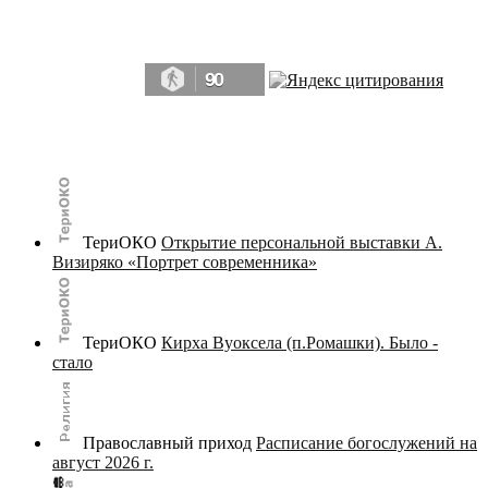
Да, мы память человечества, и поэтому мы в конце концов непременно
победим.» ― Рэй Брэдбери, 451° по Фаренгейту
90
© terijoki.spb.ru | terijoki.org 2000-2026 Использование материалов сайта в коммерческих целях без
письменного разрешения
администрации сайта
не допускается.
ТериОКО
Открытие персональной выставки А.
Визиряко «Портрет современника»
ТериОКО
Кирха Вуоксела (п.Ромашки). Было -
стало
Православный приход
Расписание богослужений на
август 2026 г.