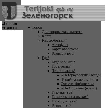
::Главная
Город
страница
Достопримечательности
Карта
Как добраться?
Автобусы
Карта автобусов
Разные карты
Где?
Куда звонить?
Где поесть?
Что почитать?
«Петербургский Посад»
Терийокские старости
Электр. библиотека
«По Случаю» (архив)
Искупаться?
Покататься на лыжах?
Где отдохнуть?
Развлечься?