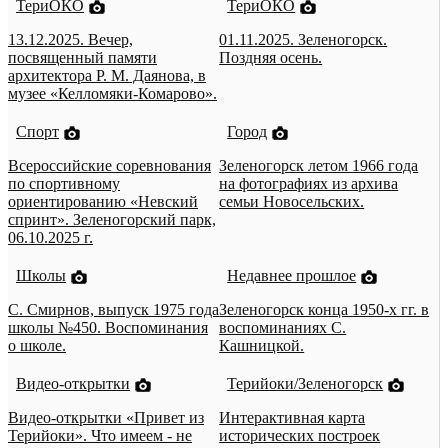
ТериОКО
ТериОКО
13.12.2025. Вечер,
01.11.2025. Зеленогорск.
посвященный памяти
Поздняя осень.
архитектора Р. М. Даянова, в
музее «Келломяки-Комарово».
Спорт
Город
Всероссийские соревнования
Зеленогорск летом 1966 года
по спортивному
на фотографиях из архива
ориентированию «Невский
семьи Новосельских.
спринт». Зеленогорский парк,
06.10.2025 г.
Школы
Недавнее прошлое
С. Смирнов, выпуск 1975 года
Зеленогорск конца 1950-х гг. в
школы №450. Воспоминания
воспоминаниях С.
о школе.
Кашницкой.
Видео-открытки
Терийоки/Зеленогорск
Видео-открытки «Привет из
Интерактивная карта
Терийоки». Что имеем - не
исторических построек