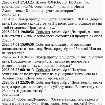
2026-07-04 17:43:25
.
Школа 450
Юрий Б. 1973 г.в.
: "К
воспоминаниям М. Филановской - Фамилия Нины
Дмитриевны - Кирсанова - учитель истории."
2026-07-01
19:54:06
.
Лютер.приход:Концерты
Александр
: "Юлия, добрый
день. Программа концертов на 3-5 июля уже опубликована на
этой страничке. Программа на ..."
2026-07-01 19:48:54
.
События
Александр
: "Дмитрий, я выше
Вам ответил. День Зеленогорска состоится и пройдет 25 июля
2026 г."
2026-07-01 15:09:56
.
События
Дмитрий
: "Я правильно
понимаю,что в этом году День города будет 25 июля? Или он
не состоится?"
2026-07-01 11:08:39
.
Лютер.приход:Концерты
Юлия
: "Добрый
день. Подскажите, пожалуйста, где можно посмотреть
расписание органных концертов на июль?"
2026-06-27 06:10:13
.
События
Александр
: "Получил
официальное подтверждение из Муниципального Совета г.
Зеленогорска - День Зеленогорска, как ..."
2026-06-24 22:39:46
.
События
Александр
: "День Зеленогорска
всегда проходит в последнюю субботу июля. В этом году это
25 июля. Я думаю, что бу..."
2026-06-24
18:20:54
.
События
Дмитрий
: "Ответьте,пожалуйста,какого
числа в 2026 году будет День города Зеленогорска?И будет ли