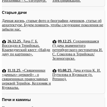
Рийхимяки – С.-Петербург.
электрификации.
Старые дачи
Дачная жизнь, старые фото и биографии дачников, статьи об
архитектуре. Будем помнить, чтобы следующие поколения не
забыли нас.
26.12.25
. Дача Г. Б.
09.12.25
. Сохранившаяся
Воссидло в Терийоках.
(!) дача знаменитого
Краеведческий квест «Найди
петербургского ресторатора И.
дачу по картинке».
С. Соколова в Терийоках/
Зеленогорске.
11.11.25
. «Священники
03.08.25
. Дача купца К. И.
«дачных» церквей» - о
Путилова в Куоккале (п.
священниках православных
Репино).
церквей Терийок, Келломяк и
Куоккалы.
Печи и камины