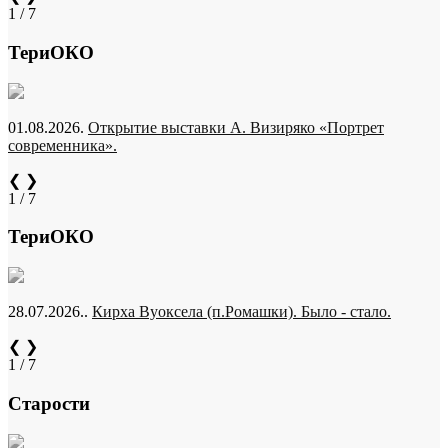
1 / 7
ТериОКО
01.08.2026.
Открытие выставки А. Визиряко «Портрет
современника».
❮
❯
1 / 7
ТериОКО
28.07.2026..
Кирха Вуоксела (п.Ромашки). Было - стало.
❮
❯
1 / 7
Старости