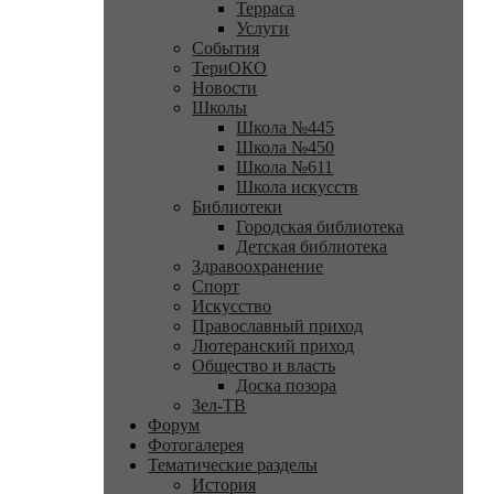
Терраса
Услуги
События
ТериОКО
Новости
Школы
Школа №445
Школа №450
Школа №611
Школа искусств
Библиотеки
Городская библиотека
Детская библиотека
Здравоохранение
Спорт
Искусство
Православный приход
Лютеранский приход
Общество и власть
Доска позора
Зел-ТВ
Форум
Фотогалерея
Тематические разделы
История