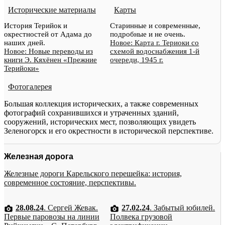
Исторические материалы
Карты
История Терийок и
Старинные и современные,
окрестностей от Адама до
подробные и не очень.
наших дней.
Новое: Карта г. Териоки со
Новое: Новые переводы из
схемой водоснабжения 1-й
книги Э. Кяхёнен «Прежние
очереди, 1945 г.
Терийоки»
Фотогалерея
Большая коллекция исторических, а также современных
фотографий сохранившихся и утраченных зданий,
сооружений, исторических мест, позволяющих увидеть
Зеленогорск и его окрестности в исторической перспективе.
Железная дорога
Железные дороги Карельского перешейка: история,
современное состояние, перспективы.
28.08.24
. Сергей Жевак.
27.02.24
. Забытый юбилей.
Первые паровозы на линии
Полвека грузовой