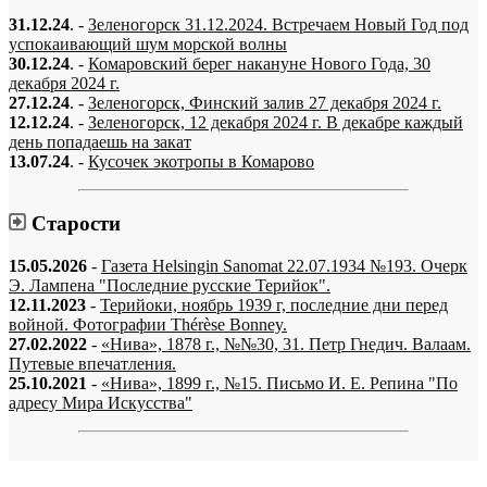
31.12.24
. -
Зеленогорск 31.12.2024. Встречаем Новый Год под
успокаивающий шум морской волны
30.12.24
. -
Комаровский берег накануне Нового Года, 30
декабря 2024 г.
27.12.24
. -
Зеленогорск, Финский залив 27 декабря 2024 г.
12.12.24
. -
Зеленогорск, 12 декабря 2024 г. В декабре каждый
день попадаешь на закат
13.07.24
. -
Кусочек экотропы в Комарово
Старости
15.05.2026
-
Газета Helsingin Sanomat 22.07.1934 №193. Очерк
Э. Лампена "Последние русские Терийок".
12.11.2023
-
Терийоки, ноябрь 1939 г, последние дни перед
войной. Фотографии Thérèse Bonney.
27.02.2022
-
«Нива», 1878 г., №№30, 31. Петр Гнедич. Валаам.
Путевые впечатления.
25.10.2021
-
«Нива», 1899 г., №15. Письмо И. Е. Репина "По
адресу Мира Искусства"
«…когда они спросят нас, что мы делаем, мы ответим: мы вспоминаем.