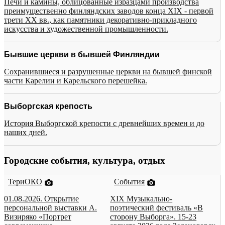
Печи и камины, облицованные изразцами производства
преимущественно финляндских заводов конца XIX - первой
трети XX вв., как памятники декоративно-прикладного
искусства и художественной промышленности.
Бывшие церкви в бывшей Финляндии
Сохранившиеся и разрушенные церкви на бывшей финской
части Карелии и Карельского перешейка.
Выборгская крепость
История Выборгской крепости с древнейших времен и до
наших дней.
Городские события, культура, отдых
ТериОКО
События
01.08.2026. Открытие
XIX Музыкально-
персональной выставки А.
поэтический фестиваль «В
Визиряко «Портрет
сторону Выборга». 15-23