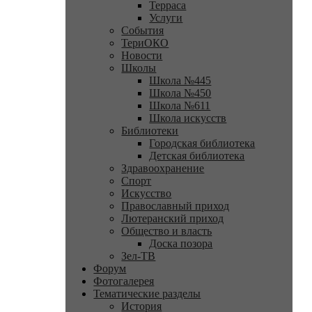
Терраса
Услуги
События
ТериОКО
Новости
Школы
Школа №445
Школа №450
Школа №611
Школа искусств
Библиотеки
Городская библиотека
Детская библиотека
Здравоохранение
Спорт
Искусство
Православный приход
Лютеранский приход
Общество и власть
Доска позора
Зел-ТВ
Форум
Фотогалерея
Тематические разделы
История