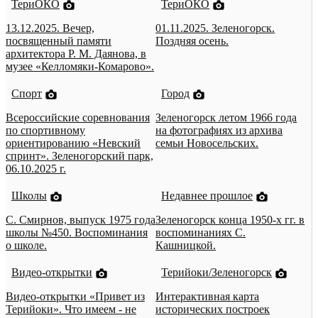
ТериОКО
ТериОКО
13.12.2025. Вечер,
01.11.2025. Зеленогорск.
посвященный памяти
Поздняя осень.
архитектора Р. М. Даянова, в
музее «Келломяки-Комарово».
Спорт
Город
Всероссийские соревнования
Зеленогорск летом 1966 года
по спортивному
на фотографиях из архива
ориентированию «Невский
семьи Новосельских.
спринт». Зеленогорский парк,
06.10.2025 г.
Школы
Недавнее прошлое
С. Смирнов, выпуск 1975 года
Зеленогорск конца 1950-х гг. в
школы №450. Воспоминания
воспоминаниях С.
о школе.
Кашницкой.
Видео-открытки
Терийоки/Зеленогорск
Видео-открытки «Привет из
Интерактивная карта
Терийоки». Что имеем - не
исторических построек