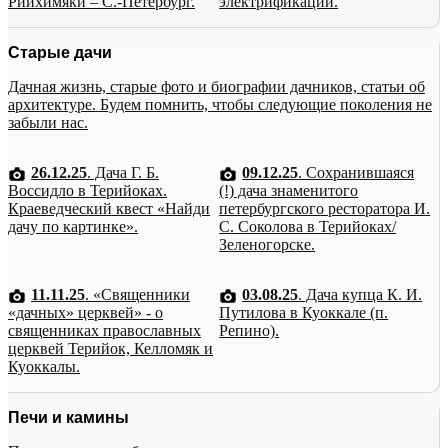
Рийхимяки – С.-Петербург.
электрификации.
Старые дачи
Дачная жизнь, старые фото и биографии дачников, статьи об
архитектуре. Будем помнить, чтобы следующие поколения не
забыли нас.
26.12.25
. Дача Г. Б.
09.12.25
. Сохранившаяся
Воссидло в Терийоках.
(!) дача знаменитого
Краеведческий квест «Найди
петербургского ресторатора И.
дачу по картинке».
С. Соколова в Терийоках/
Зеленогорске.
11.11.25
. «Священники
03.08.25
. Дача купца К. И.
«дачных» церквей» - о
Путилова в Куоккале (п.
священниках православных
Репино).
церквей Терийок, Келломяк и
Куоккалы.
Печи и камины