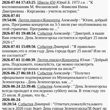
2026-07-04 17:43:25
.
Школа 450
Юрий Б. 1973 г.в.
: "К
воспоминаниям М. Филановской - Фамилия Нины
Дмитриевны - Кирсанова - учитель истории."
2026-07-01
19:54:06
.
Лютер.приход:Концерты
Александр
: "Юлия, добрый
день. Программа концертов на 3-5 июля уже опубликована на
этой страничке. Программа на ..."
2026-07-01 19:48:54
.
События
Александр
: "Дмитрий, я выше
Вам ответил. День Зеленогорска состоится и пройдет 25 июля
2026 г."
2026-07-01 15:09:56
.
События
Дмитрий
: "Я правильно
понимаю,что в этом году День города будет 25 июля? Или он
не состоится?"
2026-07-01 11:08:39
.
Лютер.приход:Концерты
Юлия
: "Добрый
день. Подскажите, пожалуйста, где можно посмотреть
расписание органных концертов на июль?"
2026-06-27 06:10:13
.
События
Александр
: "Получил
официальное подтверждение из Муниципального Совета г.
Зеленогорска - День Зеленогорска, как ..."
2026-06-24 22:39:46
.
События
Александр
: "День Зеленогорска
всегда проходит в последнюю субботу июля. В этом году это
25 июля. Я думаю, что бу..."
2026-06-24
18:20:54
.
События
Дмитрий
: "Ответьте,пожалуйста,какого
числа в 2026 году будет День города Зеленогорска?И будет ли