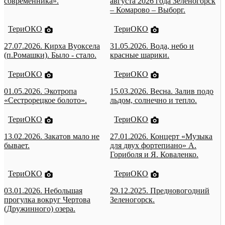
современника».
августа 2026 года Зеленогорск
– Комарово – Выборг.
ТериОКО
ТериОКО
27.07.2026. Кирха Вуоксела
31.05.2026. Вода, небо и
(п.Ромашки). Было - стало.
красные шарики.
ТериОКО
ТериОКО
01.05.2026. Экотропа
15.03.2026. Весна. Залив подо
«Сестрорецкое болото».
льдом, солнечно и тепло.
ТериОКО
ТериОКО
13.02.2026. Закатов мало не
27.01.2026. Концерт «Музыка
бывает.
для двух фортепиано» А.
Гориболя и Я. Коваленко.
ТериОКО
ТериОКО
03.01.2026. Небольшая
29.12.2025. Предновогодний
прогулка вокруг Чертова
Зеленогорск.
(Дружинного) озера.