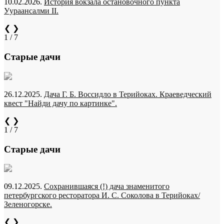
10.02.2026.
История вокзала остановочного пункта
Уураансалми II.
❮
❯
1 / 7
Старые дачи
26.12.2025.
Дача Г. Б. Воссидло в Терийоках. Краеведческий
квест "Найди дачу по картинке".
❮
❯
1 / 7
Старые дачи
09.12.2025.
Сохранившаяся (!) дача знаменитого
петербургского ресторатора И. С. Соколова в Терийоках/
Зеленогорске.
❮
❯