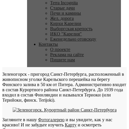
Terra Incognita
Старые дачи
Печи и камины
Жел. дорога
Кирхи Карелии
Выборгская крепость
ИКО "Карелия"
Еженедельно отовсюду
Контакты
О проекте
Реклама на сайте
Пишите нам
Зеленогорск - пригород Санкт-Петербурга, расположенный в
живописном уголке Карельского перешейка на берегу
Финского залива в 50 км от Питера. Административно входит
в состав Курортного района Санкт-Петербурга. До 1939 года
входил в состав Финляндии и назывался Териоки (или
Терийоки, финск. Terijoki).
Загляните в нашу
Фотогалерею
и вы увидите, как у нас
красиво! И не забудьте изучить
Карту
и осмотреть