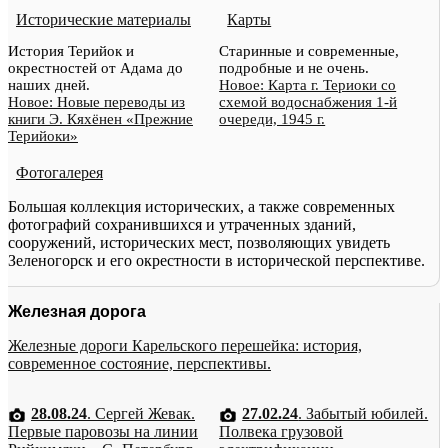
Исторические материалы
Карты
История Терийок и
Старинные и современные,
окрестностей от Адама до
подробные и не очень.
наших дней.
Новое: Карта г. Териоки со
Новое: Новые переводы из
схемой водоснабжения 1-й
книги Э. Кяхёнен «Прежние
очереди, 1945 г.
Терийоки»
Фотогалерея
Большая коллекция исторических, а также современных
фотографий сохранившихся и утраченных зданий,
сооружений, исторических мест, позволяющих увидеть
Зеленогорск и его окрестности в исторической перспективе.
Железная дорога
Железные дороги Карельского перешейка: история,
современное состояние, перспективы.
28.08.24
. Сергей Жевак.
27.02.24
. Забытый юбилей.
Первые паровозы на линии
Полвека грузовой