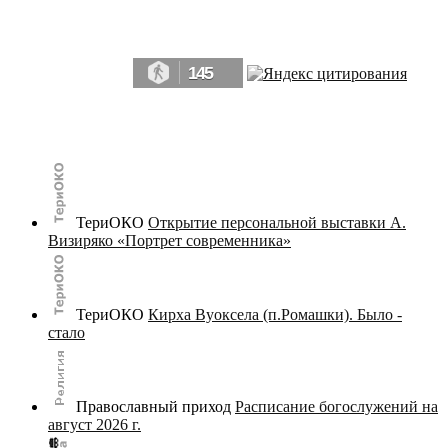
Да, мы память человечества, и поэтому мы в конце концов непременно
победим.» ― Рэй Брэдбери, 451° по Фаренгейту
145
© terijoki.spb.ru | terijoki.org 2000-2026 Использование материалов сайта в коммерческих целях без
письменного разрешения
администрации сайта
не допускается.
ТериОКО
Открытие персональной выставки А.
Визиряко «Портрет современника»
ТериОКО
Кирха Вуоксела (п.Ромашки). Было -
стало
Православный приход
Расписание богослужений на
август 2026 г.