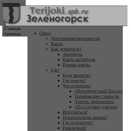
::Главная
Город
страница
Достопримечательности
Карта
Как добраться?
Автобусы
Карта автобусов
Разные карты
Где?
Куда звонить?
Где поесть?
Что почитать?
«Петербургский Посад»
Терийокские старости
Электр. библиотека
«По Случаю» (архив)
Искупаться?
Покататься на лыжах?
Где отдохнуть?
Развлечься?