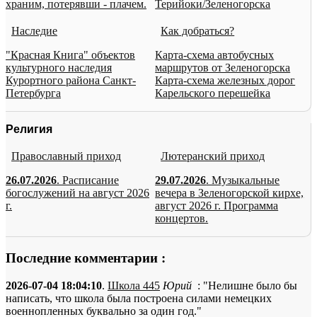
храним, потерявши - плачем.
Терийоки/Зеленогорска
Наследие
Как добраться?
"Красная Книга" объектов
Карта-схема автобусных
культурного наследия
маршрутов от Зеленогорска
Курортного района Санкт-
Карта-схема железных дорог
Петербурга
Карельского перешейка
Религия
Православный приход
Лютеранский приход
26.07.2026
. Расписание
29.07.2026
. Музыкальные
богослужений на август 2026
вечера в Зеленогорской кирхе,
г.
август 2026 г. Программа
концертов.
Последние комментарии :
2026-07-04 18:04:10
.
Школа 445
Юрий
: "Нелишне было бы
написать, что школа была построена силами немецких
военнопленных буквально за один год."