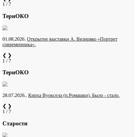
1 / 7
ТериОКО
01.08.2026.
Открытие выставки А. Визиряко «Портрет
современника».
❮
❯
1 / 7
ТериОКО
28.07.2026..
Кирха Вуоксела (п.Ромашки). Было - стало.
❮
❯
1 / 7
Старости