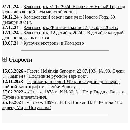
31.12.24
. -
Зеленогорск 31.12.2024. Встречаем Новый Год под
успокаивающий шум морской волны
30.12.24
. -
Комаровский берег накануне Нового Года, 30
декабря 2024 г.
27.12.24
. -
Зеленогорск, Финский залив 27 декабря 2024 г.
12.12.24
. -
Зеленогорск, 12 декабря 2024 г. В декабре каждый
день попадаешь на закат
13.07.24
. -
Кусочек экотропы в Комарово
Старости
15.05.2026
-
Газета Helsingin Sanomat 22.07.1934 №193. Очерк
Э. Лампена "Последние русские Терийок".
12.11.2023
-
Терийоки, ноябрь 1939 г, последние дни перед
войной. Фотографии Thérèse Bonney.
27.02.2022
-
«Нива», 1878 г., №№30, 31. Петр Гнедич. Валаам.
Путевые впечатления.
25.10.2021
-
«Нива», 1899 г., №15. Письмо И. Е. Репина "По
адресу Мира Искусства"
«…когда они спросят нас, что мы делаем, мы ответим: мы вспоминаем.