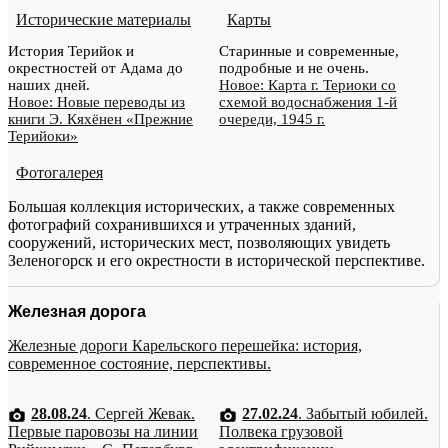
Исторические материалы
Карты
История Терийок и
Старинные и современные,
окрестностей от Адама до
подробные и не очень.
наших дней.
Новое: Карта г. Териоки со
Новое: Новые переводы из
схемой водоснабжения 1-й
книги Э. Кяхёнен «Прежние
очереди, 1945 г.
Терийоки»
Фотогалерея
Большая коллекция исторических, а также современных
фотографий сохранившихся и утраченных зданий,
сооружений, исторических мест, позволяющих увидеть
Зеленогорск и его окрестности в исторической перспективе.
Железная дорога
Железные дороги Карельского перешейка: история,
современное состояние, перспективы.
28.08.24
. Сергей Жевак.
27.02.24
. Забытый юбилей.
Первые паровозы на линии
Полвека грузовой