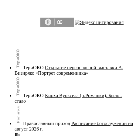
Да, мы память человечества, и поэтому мы в конце концов непременно
победим.» ― Рэй Брэдбери, 451° по Фаренгейту
86
© terijoki.spb.ru | terijoki.org 2000-2026 Использование материалов сайта в коммерческих целях без
письменного разрешения
администрации сайта
не допускается.
ТериОКО
Открытие персональной выставки А.
Визиряко «Портрет современника»
ТериОКО
Кирха Вуоксела (п.Ромашки). Было -
стало
Православный приход
Расписание богослужений на
август 2026 г.