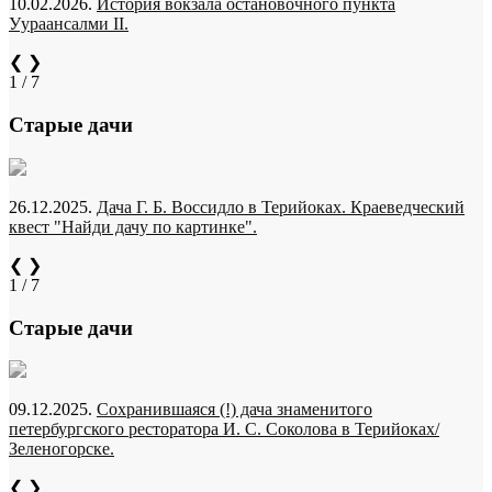
10.02.2026.
История вокзала остановочного пункта
Уураансалми II.
❮
❯
1 / 7
Старые дачи
26.12.2025.
Дача Г. Б. Воссидло в Терийоках. Краеведческий
квест "Найди дачу по картинке".
❮
❯
1 / 7
Старые дачи
09.12.2025.
Сохранившаяся (!) дача знаменитого
петербургского ресторатора И. С. Соколова в Терийоках/
Зеленогорске.
❮
❯