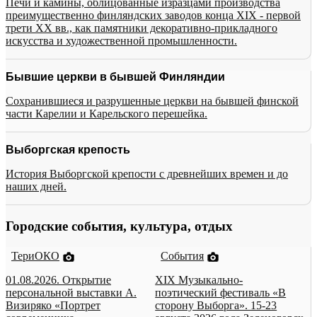
Печи и камины, облицованные изразцами производства
преимущественно финляндских заводов конца XIX - первой
трети XX вв., как памятники декоративно-прикладного
искусства и художественной промышленности.
Бывшие церкви в бывшей Финляндии
Сохранившиеся и разрушенные церкви на бывшей финской
части Карелии и Карельского перешейка.
Выборгская крепость
История Выборгской крепости с древнейших времен и до
наших дней.
Городские события, культура, отдых
ТериОКО
События
01.08.2026. Открытие
XIX Музыкально-
персональной выставки А.
поэтический фестиваль «В
Визиряко «Портрет
сторону Выборга». 15-23