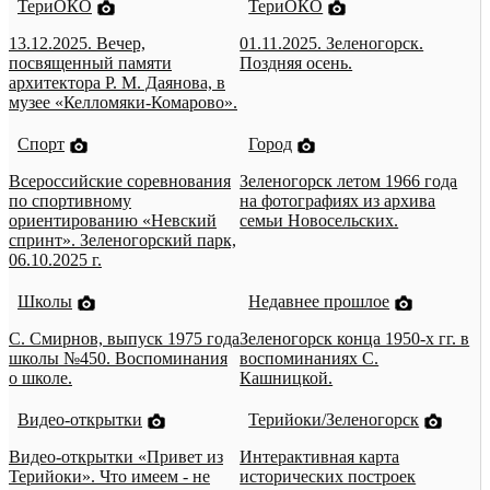
ТериОКО
ТериОКО
13.12.2025. Вечер,
01.11.2025. Зеленогорск.
посвященный памяти
Поздняя осень.
архитектора Р. М. Даянова, в
музее «Келломяки-Комарово».
Спорт
Город
Всероссийские соревнования
Зеленогорск летом 1966 года
по спортивному
на фотографиях из архива
ориентированию «Невский
семьи Новосельских.
спринт». Зеленогорский парк,
06.10.2025 г.
Школы
Недавнее прошлое
С. Смирнов, выпуск 1975 года
Зеленогорск конца 1950-х гг. в
школы №450. Воспоминания
воспоминаниях С.
о школе.
Кашницкой.
Видео-открытки
Терийоки/Зеленогорск
Видео-открытки «Привет из
Интерактивная карта
Терийоки». Что имеем - не
исторических построек