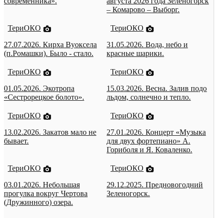
современника».
августа 2026 года Зеленогорск
– Комарово – Выборг.
ТериОКО
ТериОКО
27.07.2026. Кирха Вуоксела
31.05.2026. Вода, небо и
(п.Ромашки). Было - стало.
красные шарики.
ТериОКО
ТериОКО
01.05.2026. Экотропа
15.03.2026. Весна. Залив подо
«Сестрорецкое болото».
льдом, солнечно и тепло.
ТериОКО
ТериОКО
13.02.2026. Закатов мало не
27.01.2026. Концерт «Музыка
бывает.
для двух фортепиано» А.
Гориболя и Я. Коваленко.
ТериОКО
ТериОКО
03.01.2026. Небольшая
29.12.2025. Предновогодний
прогулка вокруг Чертова
Зеленогорск.
(Дружинного) озера.