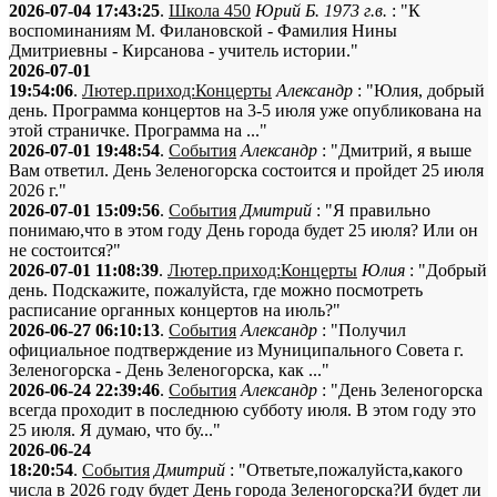
2026-07-04 17:43:25
.
Школа 450
Юрий Б. 1973 г.в.
: "К
воспоминаниям М. Филановской - Фамилия Нины
Дмитриевны - Кирсанова - учитель истории."
2026-07-01
19:54:06
.
Лютер.приход:Концерты
Александр
: "Юлия, добрый
день. Программа концертов на 3-5 июля уже опубликована на
этой страничке. Программа на ..."
2026-07-01 19:48:54
.
События
Александр
: "Дмитрий, я выше
Вам ответил. День Зеленогорска состоится и пройдет 25 июля
2026 г."
2026-07-01 15:09:56
.
События
Дмитрий
: "Я правильно
понимаю,что в этом году День города будет 25 июля? Или он
не состоится?"
2026-07-01 11:08:39
.
Лютер.приход:Концерты
Юлия
: "Добрый
день. Подскажите, пожалуйста, где можно посмотреть
расписание органных концертов на июль?"
2026-06-27 06:10:13
.
События
Александр
: "Получил
официальное подтверждение из Муниципального Совета г.
Зеленогорска - День Зеленогорска, как ..."
2026-06-24 22:39:46
.
События
Александр
: "День Зеленогорска
всегда проходит в последнюю субботу июля. В этом году это
25 июля. Я думаю, что бу..."
2026-06-24
18:20:54
.
События
Дмитрий
: "Ответьте,пожалуйста,какого
числа в 2026 году будет День города Зеленогорска?И будет ли