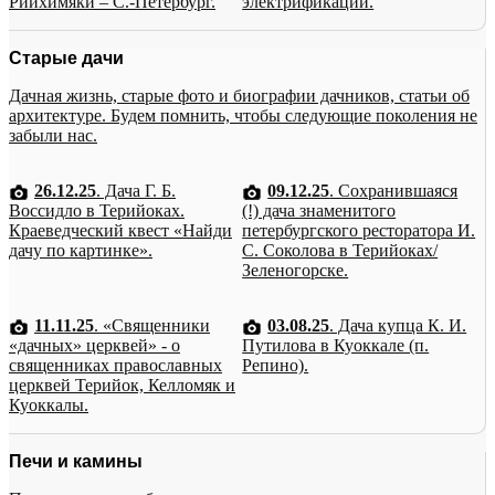
Рийхимяки – С.-Петербург.
электрификации.
Старые дачи
Дачная жизнь, старые фото и биографии дачников, статьи об
архитектуре. Будем помнить, чтобы следующие поколения не
забыли нас.
26.12.25
. Дача Г. Б.
09.12.25
. Сохранившаяся
Воссидло в Терийоках.
(!) дача знаменитого
Краеведческий квест «Найди
петербургского ресторатора И.
дачу по картинке».
С. Соколова в Терийоках/
Зеленогорске.
11.11.25
. «Священники
03.08.25
. Дача купца К. И.
«дачных» церквей» - о
Путилова в Куоккале (п.
священниках православных
Репино).
церквей Терийок, Келломяк и
Куоккалы.
Печи и камины