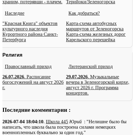
храним, потерявши - плачем.
Терийоки/Зеленогорска
Наследие
Как добраться?
"Красная Книга" объектов
Карта-схема автобусных
культурного наследия
маршрутов от Зеленогорска
Курортного района Санкт-
Карта-схема железных дорог
Петербурга
Карельского перешейка
Религия
Православный приход
Лютеранский приход
26.07.2026
. Расписание
29.07.2026
. Музыкальные
богослужений на август 2026
вечера в Зеленогорской кирхе,
г.
август 2026 г. Программа
концертов.
Последние комментарии :
2026-07-04 18:04:10
.
Школа 445
Юрий
: "Нелишне было бы
написать, что школа была построена силами немецких
военнопленных буквально за один год."