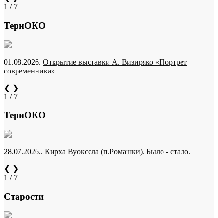
1 / 7
ТериОКО
01.08.2026.
Открытие выставки А. Визиряко «Портрет
современника».
❮
❯
1 / 7
ТериОКО
28.07.2026..
Кирха Вуоксела (п.Ромашки). Было - стало.
❮
❯
1 / 7
Старости