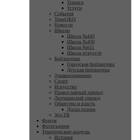
Терраса
Услуги
События
ТериОКО
Новости
Школы
Школа №445
Школа №450
Школа №611
Школа искусств
Библиотеки
Городская библиотека
Детская библиотека
Здравоохранение
Спорт
Искусство
Православный приход
Лютеранский приход
Общество и власть
Доска позора
Зел-ТВ
Форум
Фотогалерея
Тематические разделы
История