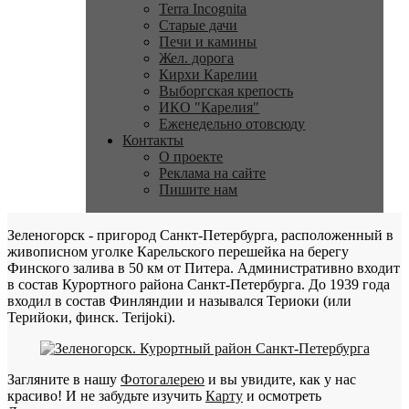
Terra Incognita
Старые дачи
Печи и камины
Жел. дорога
Кирхи Карелии
Выборгская крепость
ИКО "Карелия"
Еженедельно отовсюду
Контакты
О проекте
Реклама на сайте
Пишите нам
Зеленогорск - пригород Санкт-Петербурга, расположенный в
живописном уголке Карельского перешейка на берегу
Финского залива в 50 км от Питера. Административно входит
в состав Курортного района Санкт-Петербурга. До 1939 года
входил в состав Финляндии и назывался Териоки (или
Терийоки, финск. Terijoki).
Загляните в нашу
Фотогалерею
и вы увидите, как у нас
красиво! И не забудьте изучить
Карту
и осмотреть