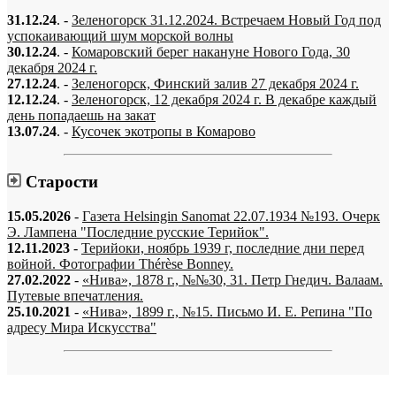
31.12.24
. -
Зеленогорск 31.12.2024. Встречаем Новый Год под
успокаивающий шум морской волны
30.12.24
. -
Комаровский берег накануне Нового Года, 30
декабря 2024 г.
27.12.24
. -
Зеленогорск, Финский залив 27 декабря 2024 г.
12.12.24
. -
Зеленогорск, 12 декабря 2024 г. В декабре каждый
день попадаешь на закат
13.07.24
. -
Кусочек экотропы в Комарово
Старости
15.05.2026
-
Газета Helsingin Sanomat 22.07.1934 №193. Очерк
Э. Лампена "Последние русские Терийок".
12.11.2023
-
Терийоки, ноябрь 1939 г, последние дни перед
войной. Фотографии Thérèse Bonney.
27.02.2022
-
«Нива», 1878 г., №№30, 31. Петр Гнедич. Валаам.
Путевые впечатления.
25.10.2021
-
«Нива», 1899 г., №15. Письмо И. Е. Репина "По
адресу Мира Искусства"
«…когда они спросят нас, что мы делаем, мы ответим: мы вспоминаем.