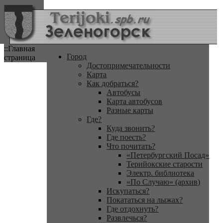
::Главная
Город
страница
Достопримечательности
Карта
Как добраться?
Автобусы
Карта автобусов
Разные карты
Где?
Куда звонить?
Где поесть?
Что почитать?
«Петербургский Посад»
Терийокские старости
Электр. библиотека
«По Случаю» (архив)
Искупаться?
Покататься на лыжах?
Где отдохнуть?
Развлечься?