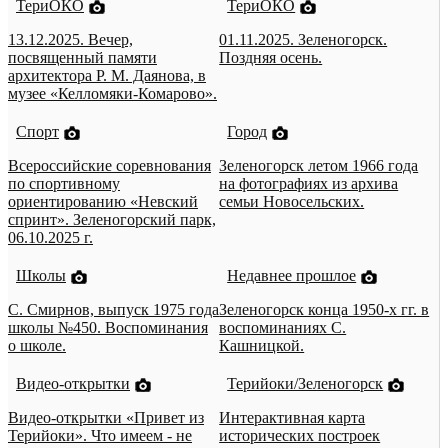
ТериОКО
ТериОКО
13.12.2025. Вечер,
01.11.2025. Зеленогорск.
посвященный памяти
Поздняя осень.
архитектора Р. М. Даянова, в
музее «Келломяки-Комарово».
Спорт
Город
Всероссийские соревнования
Зеленогорск летом 1966 года
по спортивному
на фотографиях из архива
ориентированию «Невский
семьи Новосельских.
спринт». Зеленогорский парк,
06.10.2025 г.
Школы
Недавнее прошлое
С. Смирнов, выпуск 1975 года
Зеленогорск конца 1950-х гг. в
школы №450. Воспоминания
воспоминаниях С.
о школе.
Кашницкой.
Видео-открытки
Терийоки/Зеленогорск
Видео-открытки «Привет из
Интерактивная карта
Терийоки». Что имеем - не
исторических построек