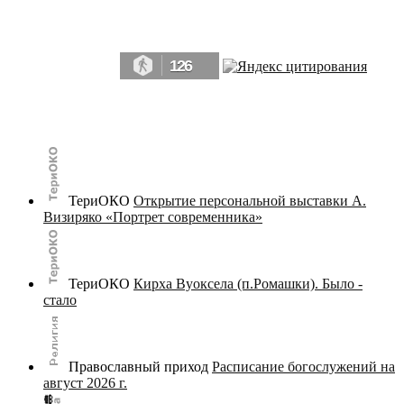
Да, мы память человечества, и поэтому мы в конце концов непременно
победим.» ― Рэй Брэдбери, 451° по Фаренгейту
126
© terijoki.spb.ru | terijoki.org 2000-2026 Использование материалов сайта в коммерческих целях без
письменного разрешения
администрации сайта
не допускается.
ТериОКО
Открытие персональной выставки А.
Визиряко «Портрет современника»
ТериОКО
Кирха Вуоксела (п.Ромашки). Было -
стало
Православный приход
Расписание богослужений на
август 2026 г.