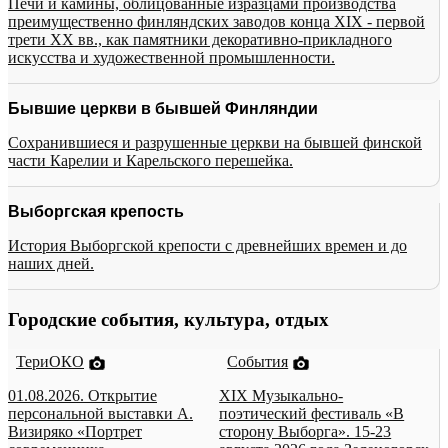
Печи и камины, облицованные изразцами производства
преимущественно финляндских заводов конца XIX - первой
трети XX вв., как памятники декоративно-прикладного
искусства и художественной промышленности.
Бывшие церкви в бывшей Финляндии
Сохранившиеся и разрушенные церкви на бывшей финской
части Карелии и Карельского перешейка.
Выборгская крепость
История Выборгской крепости с древнейших времен и до
наших дней.
Городские события, культура, отдых
ТериОКО
События
01.08.2026. Открытие
XIX Музыкально-
персональной выставки А.
поэтический фестиваль «В
Визиряко «Портрет
сторону Выборга». 15-23