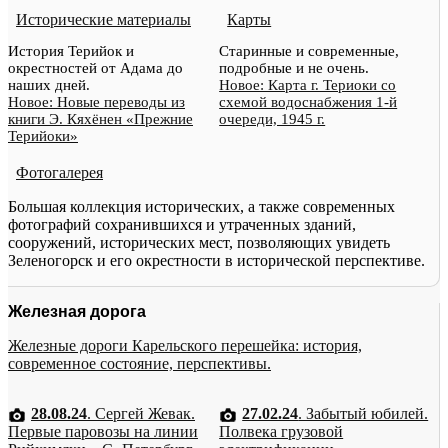
Исторические материалы
Карты
История Терийок и
Старинные и современные,
окрестностей от Адама до
подробные и не очень.
наших дней.
Новое: Карта г. Териоки со
Новое: Новые переводы из
схемой водоснабжения 1-й
книги Э. Кяхёнен «Прежние
очереди, 1945 г.
Терийоки»
Фотогалерея
Большая коллекция исторических, а также современных
фотографий сохранившихся и утраченных зданий,
сооружений, исторических мест, позволяющих увидеть
Зеленогорск и его окрестности в исторической перспективе.
Железная дорога
Железные дороги Карельского перешейка: история,
современное состояние, перспективы.
28.08.24
. Сергей Жевак.
27.02.24
. Забытый юбилей.
Первые паровозы на линии
Полвека грузовой