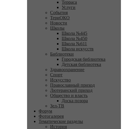
Терраса
Услуги
События
ТериОКО
Новости
Школы
Школа №445
Школа №450
Школа №611
Школа искусств
Библиотеки
Городская библиотека
Детская библиотека
Здравоохранение
Спорт
Искусство
Православный приход
Лютеранский приход
Общество и власть
Доска позора
Зел-ТВ
Форум
Фотогалерея
Тематические разделы
История