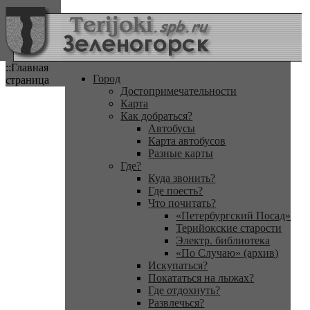
::Главная
Город
страница
Достопримечательности
Карта
Как добраться?
Автобусы
Карта автобусов
Разные карты
Где?
Куда звонить?
Где поесть?
Что почитать?
«Петербургский Посад»
Терийокские старости
Электр. библиотека
«По Случаю» (архив)
Искупаться?
Покататься на лыжах?
Где отдохнуть?
Развлечься?