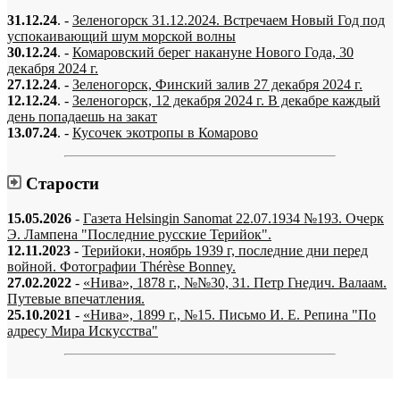
31.12.24
. -
Зеленогорск 31.12.2024. Встречаем Новый Год под
успокаивающий шум морской волны
30.12.24
. -
Комаровский берег накануне Нового Года, 30
декабря 2024 г.
27.12.24
. -
Зеленогорск, Финский залив 27 декабря 2024 г.
12.12.24
. -
Зеленогорск, 12 декабря 2024 г. В декабре каждый
день попадаешь на закат
13.07.24
. -
Кусочек экотропы в Комарово
Старости
15.05.2026
-
Газета Helsingin Sanomat 22.07.1934 №193. Очерк
Э. Лампена "Последние русские Терийок".
12.11.2023
-
Терийоки, ноябрь 1939 г, последние дни перед
войной. Фотографии Thérèse Bonney.
27.02.2022
-
«Нива», 1878 г., №№30, 31. Петр Гнедич. Валаам.
Путевые впечатления.
25.10.2021
-
«Нива», 1899 г., №15. Письмо И. Е. Репина "По
адресу Мира Искусства"
«…когда они спросят нас, что мы делаем, мы ответим: мы вспоминаем.