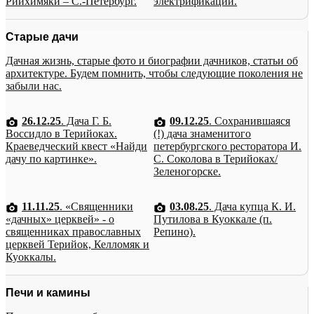
Рийхимяки – С.-Петербург.
электрификации.
Старые дачи
Дачная жизнь, старые фото и биографии дачников, статьи об
архитектуре. Будем помнить, чтобы следующие поколения не
забыли нас.
26.12.25
. Дача Г. Б.
09.12.25
. Сохранившаяся
Воссидло в Терийоках.
(!) дача знаменитого
Краеведческий квест «Найди
петербургского ресторатора И.
дачу по картинке».
С. Соколова в Терийоках/
Зеленогорске.
11.11.25
. «Священники
03.08.25
. Дача купца К. И.
«дачных» церквей» - о
Путилова в Куоккале (п.
священниках православных
Репино).
церквей Терийок, Келломяк и
Куоккалы.
Печи и камины