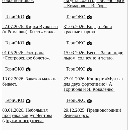
современника».
августа 2026 года Зеленогорск
– Комарово – Выборг.
ТериОКО
ТериОКО
27.07.2026. Кирха Вуоксела
31.05.2026. Вода, небо и
(п.Ромашки). Было - стало.
красные шарики.
ТериОКО
ТериОКО
01.05.2026. Экотропа
15.03.2026. Весна. Залив подо
«Сестрорецкое болото».
льдом, солнечно и тепло.
ТериОКО
ТериОКО
13.02.2026. Закатов мало не
27.01.2026. Концерт «Музыка
бывает.
для двух фортепиано» А.
Гориболя и Я. Коваленко.
ТериОКО
ТериОКО
03.01.2026. Небольшая
29.12.2025. Предновогодний
прогулка вокруг Чертова
Зеленогорск.
(Дружинного) озера.