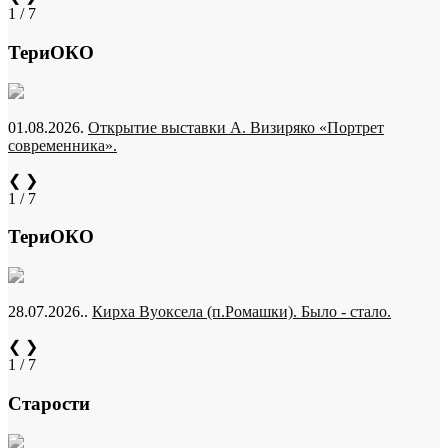
1 / 7
ТериОКО
01.08.2026.
Открытие выставки А. Визиряко «Портрет
современника».
❮
❯
1 / 7
ТериОКО
28.07.2026..
Кирха Вуоксела (п.Ромашки). Было - стало.
❮
❯
1 / 7
Старости