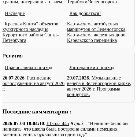
храним, потерявши - плачем.
Терийоки/Зеленогорска
Наследие
Как добраться?
"Красная Книга" объектов
Карта-схема автобусных
культурного наследия
маршрутов от Зеленогорска
Курортного района Санкт-
Карта-схема железных дорог
Петербурга
Карельского перешейка
Религия
Православный приход
Лютеранский приход
26.07.2026
. Расписание
29.07.2026
. Музыкальные
богослужений на август 2026
вечера в Зеленогорской кирхе,
г.
август 2026 г. Программа
концертов.
Последние комментарии :
2026-07-04 18:04:10
.
Школа 445
Юрий
: "Нелишне было бы
написать, что школа была построена силами немецких
военнопленных буквально за один год."