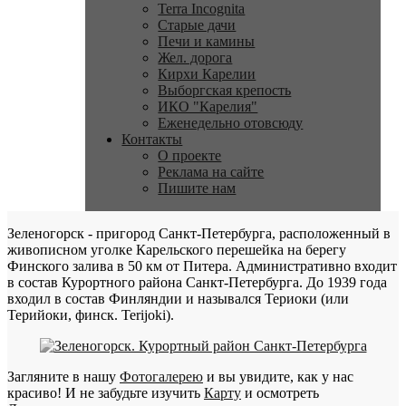
Terra Incognita
Старые дачи
Печи и камины
Жел. дорога
Кирхи Карелии
Выборгская крепость
ИКО "Карелия"
Еженедельно отовсюду
Контакты
О проекте
Реклама на сайте
Пишите нам
Зеленогорск - пригород Санкт-Петербурга, расположенный в
живописном уголке Карельского перешейка на берегу
Финского залива в 50 км от Питера. Административно входит
в состав Курортного района Санкт-Петербурга. До 1939 года
входил в состав Финляндии и назывался Териоки (или
Терийоки, финск. Terijoki).
Загляните в нашу
Фотогалерею
и вы увидите, как у нас
красиво! И не забудьте изучить
Карту
и осмотреть