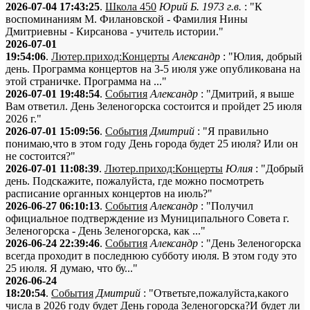
2026-07-04 17:43:25
.
Школа 450
Юрий Б. 1973 г.в.
: "К
воспоминаниям М. Филановской - Фамилия Нины
Дмитриевны - Кирсанова - учитель истории."
2026-07-01
19:54:06
.
Лютер.приход:Концерты
Александр
: "Юлия, добрый
день. Программа концертов на 3-5 июля уже опубликована на
этой страничке. Программа на ..."
2026-07-01 19:48:54
.
События
Александр
: "Дмитрий, я выше
Вам ответил. День Зеленогорска состоится и пройдет 25 июля
2026 г."
2026-07-01 15:09:56
.
События
Дмитрий
: "Я правильно
понимаю,что в этом году День города будет 25 июля? Или он
не состоится?"
2026-07-01 11:08:39
.
Лютер.приход:Концерты
Юлия
: "Добрый
день. Подскажите, пожалуйста, где можно посмотреть
расписание органных концертов на июль?"
2026-06-27 06:10:13
.
События
Александр
: "Получил
официальное подтверждение из Муниципального Совета г.
Зеленогорска - День Зеленогорска, как ..."
2026-06-24 22:39:46
.
События
Александр
: "День Зеленогорска
всегда проходит в последнюю субботу июля. В этом году это
25 июля. Я думаю, что бу..."
2026-06-24
18:20:54
.
События
Дмитрий
: "Ответьте,пожалуйста,какого
числа в 2026 году будет День города Зеленогорска?И будет ли