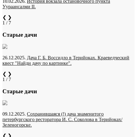
10.02.2026.
История вокзала остановочного пункта
Уураансалми II.
❮
❯
1 / 7
Старые дачи
26.12.2025.
Дача Г. Б. Воссидло в Терийоках. Краеведческий
квест "Найди дачу по картинке".
❮
❯
1 / 7
Старые дачи
09.12.2025.
Сохранившаяся (!) дача знаменитого
петербургского ресторатора И. С. Соколова в Терийоках/
Зеленогорске.
❮
❯