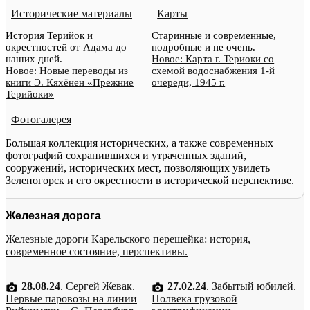
Исторические материалы
Карты
История Терийок и
Старинные и современные,
окрестностей от Адама до
подробные и не очень.
наших дней.
Новое: Карта г. Териоки со
Новое: Новые переводы из
схемой водоснабжения 1-й
книги Э. Кяхёнен «Прежние
очереди, 1945 г.
Терийоки»
Фотогалерея
Большая коллекция исторических, а также современных
фотографий сохранившихся и утраченных зданий,
сооружений, исторических мест, позволяющих увидеть
Зеленогорск и его окрестности в исторической перспективе.
Железная дорога
Железные дороги Карельского перешейка: история,
современное состояние, перспективы.
28.08.24
. Сергей Жевак.
27.02.24
. Забытый юбилей.
Первые паровозы на линии
Полвека грузовой