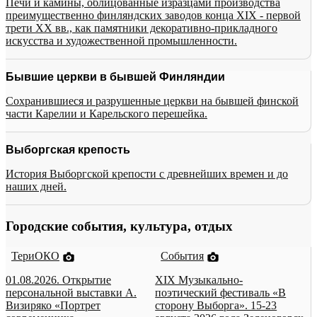
Печи и камины, облицованные изразцами производства
преимущественно финляндских заводов конца XIX - первой
трети XX вв., как памятники декоративно-прикладного
искусства и художественной промышленности.
Бывшие церкви в бывшей Финляндии
Сохранившиеся и разрушенные церкви на бывшей финской
части Карелии и Карельского перешейка.
Выборгская крепость
История Выборгской крепости с древнейших времен и до
наших дней.
Городские события, культура, отдых
ТериОКО
События
01.08.2026. Открытие
XIX Музыкально-
персональной выставки А.
поэтический фестиваль «В
Визиряко «Портрет
сторону Выборга». 15-23