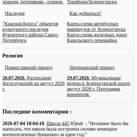
храним, потерявши - плачем.
Терийоки/Зеленогорска
Наследие
Как добраться?
"Красная Книга" объектов
Карта-схема автобусных
культурного наследия
маршрутов от Зеленогорска
Курортного района Санкт-
Карта-схема железных дорог
Петербурга
Карельского перешейка
Религия
Православный приход
Лютеранский приход
26.07.2026
. Расписание
29.07.2026
. Музыкальные
богослужений на август 2026
вечера в Зеленогорской кирхе,
г.
август 2026 г. Программа
концертов.
Последние комментарии :
2026-07-04 18:04:10
.
Школа 445
Юрий
: "Нелишне было бы
написать, что школа была построена силами немецких
военнопленных буквально за один год."