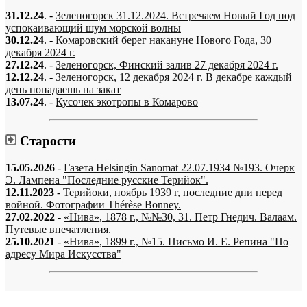
31.12.24
. -
Зеленогорск 31.12.2024. Встречаем Новый Год под
успокаивающий шум морской волны
30.12.24
. -
Комаровский берег накануне Нового Года, 30
декабря 2024 г.
27.12.24
. -
Зеленогорск, Финский залив 27 декабря 2024 г.
12.12.24
. -
Зеленогорск, 12 декабря 2024 г. В декабре каждый
день попадаешь на закат
13.07.24
. -
Кусочек экотропы в Комарово
Старости
15.05.2026
-
Газета Helsingin Sanomat 22.07.1934 №193. Очерк
Э. Лампена "Последние русские Терийок".
12.11.2023
-
Терийоки, ноябрь 1939 г, последние дни перед
войной. Фотографии Thérèse Bonney.
27.02.2022
-
«Нива», 1878 г., №№30, 31. Петр Гнедич. Валаам.
Путевые впечатления.
25.10.2021
-
«Нива», 1899 г., №15. Письмо И. Е. Репина "По
адресу Мира Искусства"
«…когда они спросят нас, что мы делаем, мы ответим: мы вспоминаем.