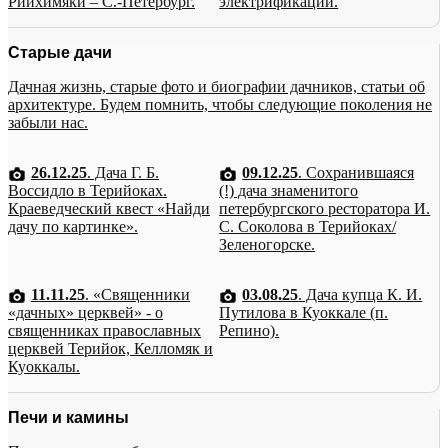
Рийхимяки – С.-Петербург.
электрификации.
Старые дачи
Дачная жизнь, старые фото и биографии дачников, статьи об
архитектуре. Будем помнить, чтобы следующие поколения не
забыли нас.
26.12.25
. Дача Г. Б.
09.12.25
. Сохранившаяся
Воссидло в Терийоках.
(!) дача знаменитого
Краеведческий квест «Найди
петербургского ресторатора И.
дачу по картинке».
С. Соколова в Терийоках/
Зеленогорске.
11.11.25
. «Священники
03.08.25
. Дача купца К. И.
«дачных» церквей» - о
Путилова в Куоккале (п.
священниках православных
Репино).
церквей Терийок, Келломяк и
Куоккалы.
Печи и камины