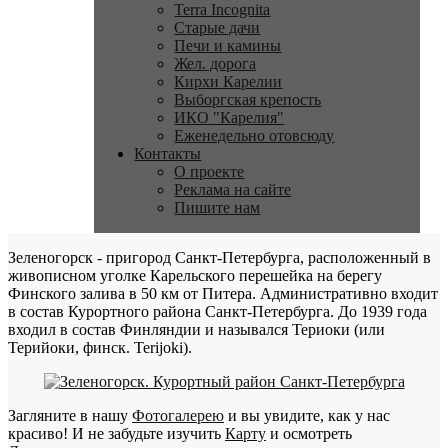
Terra Incognita
Старые дачи
Печи и камины
Жел. дорога
Кирхи Карелии
Выборгская крепость
ИКО "Карелия"
Еженедельно отовсюду
Контакты
О проекте
Реклама на сайте
Пишите нам
Зеленогорск - пригород Санкт-Петербурга, расположенный в
живописном уголке Карельского перешейка на берегу
Финского залива в 50 км от Питера. Административно входит
в состав Курортного района Санкт-Петербурга. До 1939 года
входил в состав Финляндии и назывался Териоки (или
Терийоки, финск. Terijoki).
Загляните в нашу
Фотогалерею
и вы увидите, как у нас
красиво! И не забудьте изучить
Карту
и осмотреть