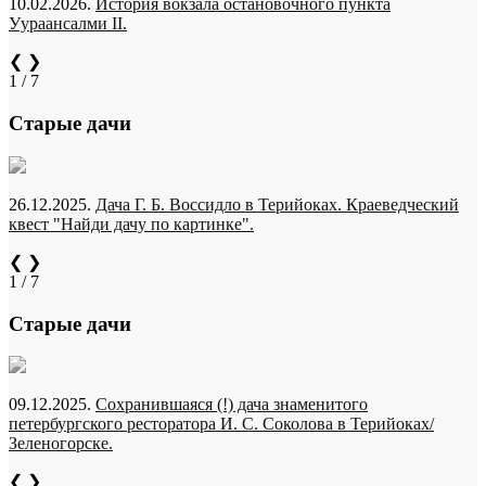
10.02.2026.
История вокзала остановочного пункта
Уураансалми II.
❮
❯
1 / 7
Старые дачи
26.12.2025.
Дача Г. Б. Воссидло в Терийоках. Краеведческий
квест "Найди дачу по картинке".
❮
❯
1 / 7
Старые дачи
09.12.2025.
Сохранившаяся (!) дача знаменитого
петербургского ресторатора И. С. Соколова в Терийоках/
Зеленогорске.
❮
❯