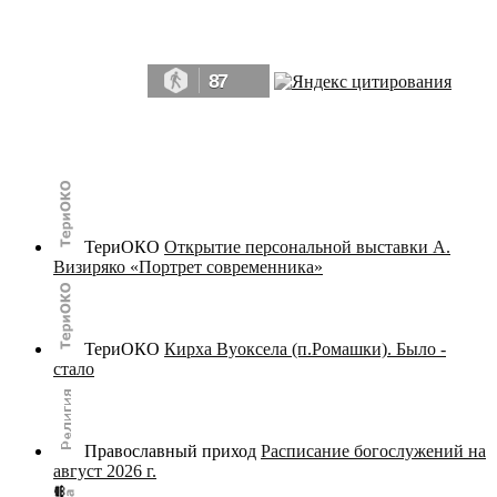
Да, мы память человечества, и поэтому мы в конце концов непременно
победим.» ― Рэй Брэдбери, 451° по Фаренгейту
87
© terijoki.spb.ru | terijoki.org 2000-2026 Использование материалов сайта в коммерческих целях без
письменного разрешения
администрации сайта
не допускается.
ТериОКО
Открытие персональной выставки А.
Визиряко «Портрет современника»
ТериОКО
Кирха Вуоксела (п.Ромашки). Было -
стало
Православный приход
Расписание богослужений на
август 2026 г.