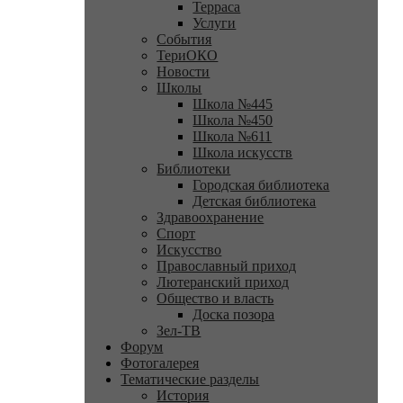
Терраса
Услуги
События
ТериОКО
Новости
Школы
Школа №445
Школа №450
Школа №611
Школа искусств
Библиотеки
Городская библиотека
Детская библиотека
Здравоохранение
Спорт
Искусство
Православный приход
Лютеранский приход
Общество и власть
Доска позора
Зел-ТВ
Форум
Фотогалерея
Тематические разделы
История