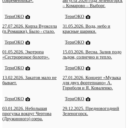
современника».
августа 2026 года Зеленогорск
– Комарово – Выборг.
ТериОКО
ТериОКО
27.07.2026. Кирха Вуоксела
31.05.2026. Вода, небо и
(п.Ромашки). Было - стало.
красные шарики.
ТериОКО
ТериОКО
01.05.2026. Экотропа
15.03.2026. Весна. Залив подо
«Сестрорецкое болото».
льдом, солнечно и тепло.
ТериОКО
ТериОКО
13.02.2026. Закатов мало не
27.01.2026. Концерт «Музыка
бывает.
для двух фортепиано» А.
Гориболя и Я. Коваленко.
ТериОКО
ТериОКО
03.01.2026. Небольшая
29.12.2025. Предновогодний
прогулка вокруг Чертова
Зеленогорск.
(Дружинного) озера.