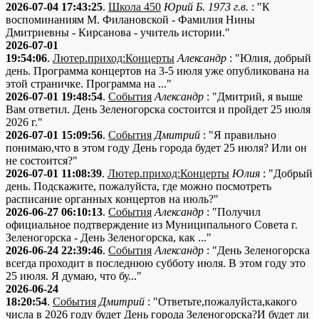
2026-07-04 17:43:25
.
Школа 450
Юрий Б. 1973 г.в.
: "К
воспоминаниям М. Филановской - Фамилия Нины
Дмитриевны - Кирсанова - учитель истории."
2026-07-01
19:54:06
.
Лютер.приход:Концерты
Александр
: "Юлия, добрый
день. Программа концертов на 3-5 июля уже опубликована на
этой страничке. Программа на ..."
2026-07-01 19:48:54
.
События
Александр
: "Дмитрий, я выше
Вам ответил. День Зеленогорска состоится и пройдет 25 июля
2026 г."
2026-07-01 15:09:56
.
События
Дмитрий
: "Я правильно
понимаю,что в этом году День города будет 25 июля? Или он
не состоится?"
2026-07-01 11:08:39
.
Лютер.приход:Концерты
Юлия
: "Добрый
день. Подскажите, пожалуйста, где можно посмотреть
расписание органных концертов на июль?"
2026-06-27 06:10:13
.
События
Александр
: "Получил
официальное подтверждение из Муниципального Совета г.
Зеленогорска - День Зеленогорска, как ..."
2026-06-24 22:39:46
.
События
Александр
: "День Зеленогорска
всегда проходит в последнюю субботу июля. В этом году это
25 июля. Я думаю, что бу..."
2026-06-24
18:20:54
.
События
Дмитрий
: "Ответьте,пожалуйста,какого
числа в 2026 году будет День города Зеленогорска?И будет ли