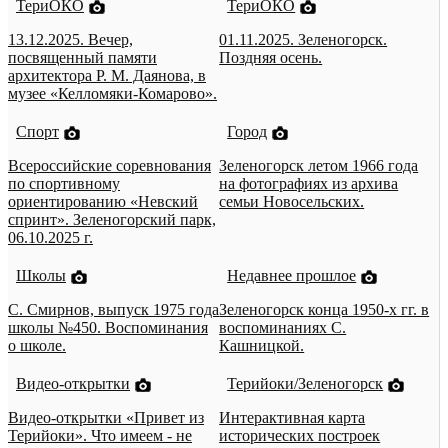
ТериОКО
ТериОКО
13.12.2025. Вечер,
01.11.2025. Зеленогорск.
посвященный памяти
Поздняя осень.
архитектора Р. М. Даянова, в
музее «Келломяки-Комарово».
Спорт
Город
Всероссийские соревнования
Зеленогорск летом 1966 года
по спортивному
на фотографиях из архива
ориентированию «Невский
семьи Новосельских.
спринт». Зеленогорский парк,
06.10.2025 г.
Школы
Недавнее прошлое
С. Смирнов, выпуск 1975 года
Зеленогорск конца 1950-х гг. в
школы №450. Воспоминания
воспоминаниях С.
о школе.
Кашницкой.
Видео-открытки
Терийоки/Зеленогорск
Видео-открытки «Привет из
Интерактивная карта
Терийоки». Что имеем - не
исторических построек