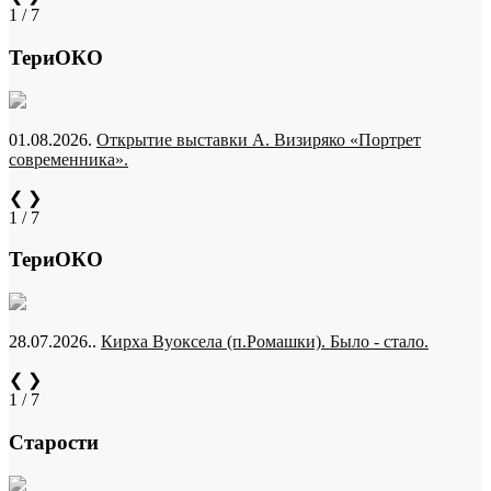
1 / 7
ТериОКО
01.08.2026.
Открытие выставки А. Визиряко «Портрет
современника».
❮
❯
1 / 7
ТериОКО
28.07.2026..
Кирха Вуоксела (п.Ромашки). Было - стало.
❮
❯
1 / 7
Старости