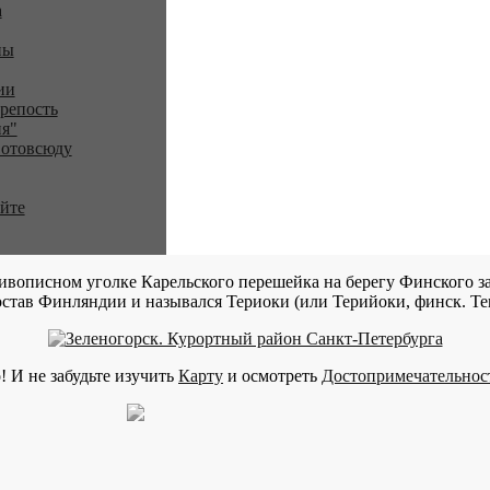
a
ны
ии
репость
я"
 отовсюду
айте
ивописном уголке Карельского перешейка на берегу Финского за
став Финляндии и назывался Териоки (или Терийоки, финск. Teri
! И не забудьте изучить
Карту
и осмотреть
Достопримечательнос