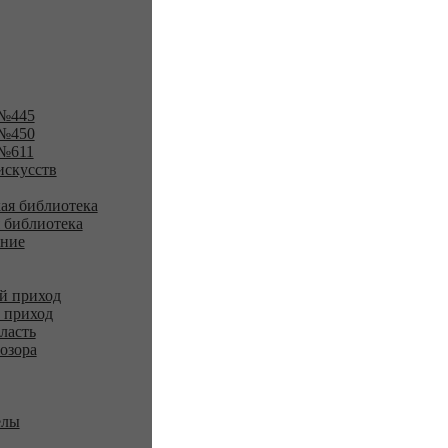
№445
№450
№611
искусств
ая библиотека
 библиотека
ение
й приход
 приход
ласть
озора
елы