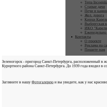
Terra Incognit
Старые дачи
Печи и ками
Жел. дорога
Кирхи Карел
Выборгская к
ИКО "Карели
Еженедельно
Контакты
О проекте
Реклама на с
Пишите нам
Зеленогорск - пригород Санкт-Петербурга, расположенный в ж
Курортного района Санкт-Петербурга. До 1939 года входил в со
Загляните в нашу
Фотогалерею
и вы увидите, как у нас красиво