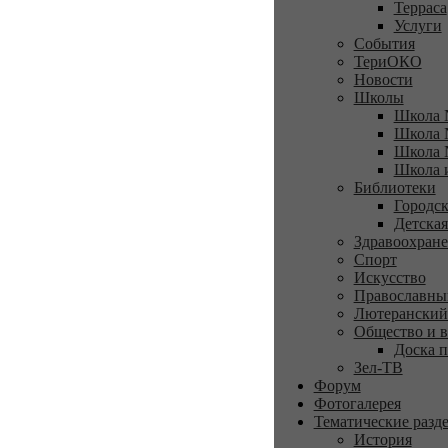
Терраса
Услуги
События
ТериОКО
Новости
Школы
Школа 
Школа 
Школа 
Школа 
Библиотеки
Городск
Детская
Здравоохран
Спорт
Искусство
Православны
Лютеранский
Общество и в
Доска п
Зел-ТВ
Форум
Фотогалерея
Тематические разд
История