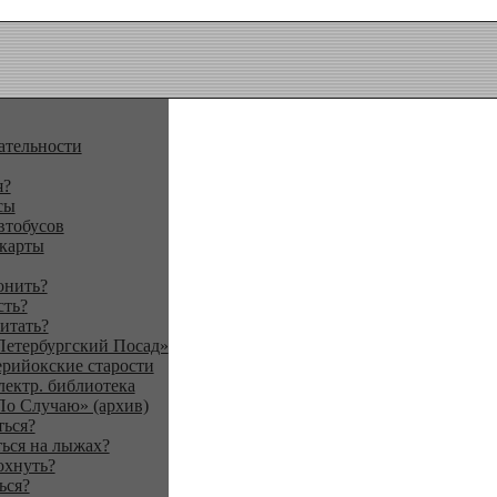
ательности
я?
сы
втобусов
 карты
онить?
сть?
итать?
Петербургский Посад»
ерийокские старости
лектр. библиотека
По Случаю» (архив)
ться?
ься на лыжах?
охнуть?
ься?