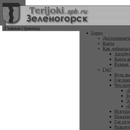
::Главная страница
Город
Достопримеч
Карта
Как добратьс
Автобу
Карта а
Разные
Где?
Куда зв
Где пое
Что поч
«
Т
Э
«
Искупа
Покатат
Где отд
Развлеч