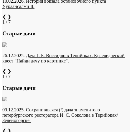
10.02.2026.
История вокзала остановочного пункта
Уураансалми II.
❮
❯
1 / 7
Старые дачи
26.12.2025.
Дача Г. Б. Воссидло в Терийоках. Краеведческий
квест "Найди дачу по картинке".
❮
❯
1 / 7
Старые дачи
09.12.2025.
Сохранившаяся (!) дача знаменитого
петербургского ресторатора И. С. Соколова в Терийоках/
Зеленогорске.
❮
❯