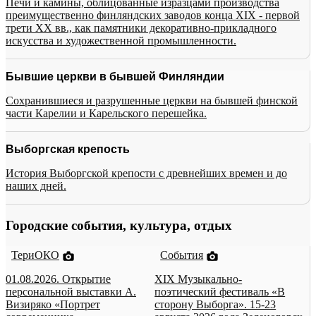
Печи и камины, облицованные изразцами производства
преимущественно финляндских заводов конца XIX - первой
трети XX вв., как памятники декоративно-прикладного
искусства и художественной промышленности.
Бывшие церкви в бывшей Финляндии
Сохранившиеся и разрушенные церкви на бывшей финской
части Карелии и Карельского перешейка.
Выборгская крепость
История Выборгской крепости с древнейших времен и до
наших дней.
Городские события, культура, отдых
ТериОКО
События
01.08.2026. Открытие
XIX Музыкально-
персональной выставки А.
поэтический фестиваль «В
Визиряко «Портрет
сторону Выборга». 15-23