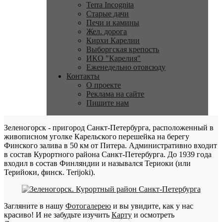
Terra Incognita
Старые дачи
Печи и камины
Жел. дорога
Кирхи Карелии
Выборгская крепость
ИКО "Карелия"
Еженедельно отовсюду
Контакты
О проекте
Реклама на сайте
Пишите нам
Зеленогорск - пригород Санкт-Петербурга, расположенный в
живописном уголке Карельского перешейка на берегу
Финского залива в 50 км от Питера. Административно входит
в состав Курортного района Санкт-Петербурга. До 1939 года
входил в состав Финляндии и назывался Териоки (или
Терийоки, финск. Terijoki).
Загляните в нашу
Фотогалерею
и вы увидите, как у нас
красиво! И не забудьте изучить
Карту
и осмотреть