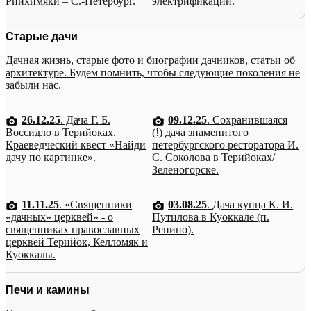
Рийхимяки – С.-Петербург.
электрификации.
Старые дачи
Дачная жизнь, старые фото и биографии дачников, статьи об
архитектуре. Будем помнить, чтобы следующие поколения не
забыли нас.
26.12.25
. Дача Г. Б.
09.12.25
. Сохранившаяся
Воссидло в Терийоках.
(!) дача знаменитого
Краеведческий квест «Найди
петербургского ресторатора И.
дачу по картинке».
С. Соколова в Терийоках/
Зеленогорске.
11.11.25
. «Священники
03.08.25
. Дача купца К. И.
«дачных» церквей» - о
Путилова в Куоккале (п.
священниках православных
Репино).
церквей Терийок, Келломяк и
Куоккалы.
Печи и камины