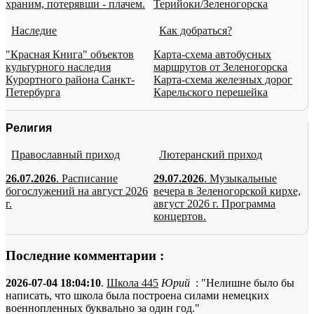
храним, потерявши - плачем.
Терийоки/Зеленогорска
Наследие
Как добраться?
"Красная Книга" объектов
Карта-схема автобусных
культурного наследия
маршрутов от Зеленогорска
Курортного района Санкт-
Карта-схема железных дорог
Петербурга
Карельского перешейка
Религия
Православный приход
Лютеранский приход
26.07.2026
. Расписание
29.07.2026
. Музыкальные
богослужений на август 2026
вечера в Зеленогорской кирхе,
г.
август 2026 г. Программа
концертов.
Последние комментарии :
2026-07-04 18:04:10
.
Школа 445
Юрий
: "Нелишне было бы
написать, что школа была построена силами немецких
военнопленных буквально за один год."