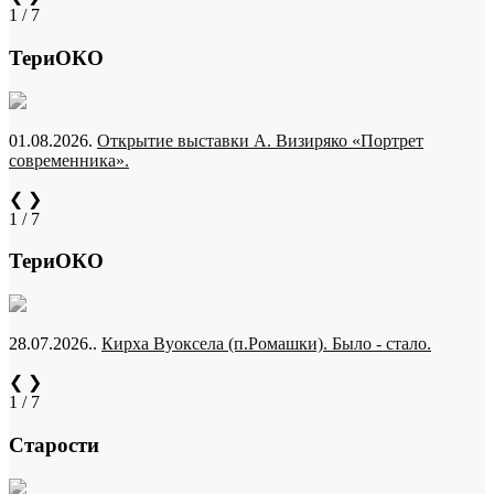
1 / 7
ТериОКО
01.08.2026.
Открытие выставки А. Визиряко «Портрет
современника».
❮
❯
1 / 7
ТериОКО
28.07.2026..
Кирха Вуоксела (п.Ромашки). Было - стало.
❮
❯
1 / 7
Старости