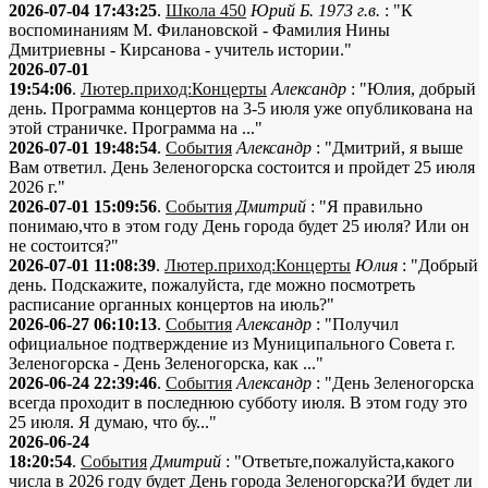
2026-07-04 17:43:25
.
Школа 450
Юрий Б. 1973 г.в.
: "К
воспоминаниям М. Филановской - Фамилия Нины
Дмитриевны - Кирсанова - учитель истории."
2026-07-01
19:54:06
.
Лютер.приход:Концерты
Александр
: "Юлия, добрый
день. Программа концертов на 3-5 июля уже опубликована на
этой страничке. Программа на ..."
2026-07-01 19:48:54
.
События
Александр
: "Дмитрий, я выше
Вам ответил. День Зеленогорска состоится и пройдет 25 июля
2026 г."
2026-07-01 15:09:56
.
События
Дмитрий
: "Я правильно
понимаю,что в этом году День города будет 25 июля? Или он
не состоится?"
2026-07-01 11:08:39
.
Лютер.приход:Концерты
Юлия
: "Добрый
день. Подскажите, пожалуйста, где можно посмотреть
расписание органных концертов на июль?"
2026-06-27 06:10:13
.
События
Александр
: "Получил
официальное подтверждение из Муниципального Совета г.
Зеленогорска - День Зеленогорска, как ..."
2026-06-24 22:39:46
.
События
Александр
: "День Зеленогорска
всегда проходит в последнюю субботу июля. В этом году это
25 июля. Я думаю, что бу..."
2026-06-24
18:20:54
.
События
Дмитрий
: "Ответьте,пожалуйста,какого
числа в 2026 году будет День города Зеленогорска?И будет ли