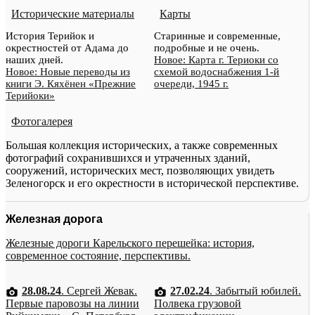
Исторические материалы
Карты
История Терийок и
Старинные и современные,
окрестностей от Адама до
подробные и не очень.
наших дней.
Новое: Карта г. Териоки со
Новое: Новые переводы из
схемой водоснабжения 1-й
книги Э. Кяхёнен «Прежние
очереди, 1945 г.
Терийоки»
Фотогалерея
Большая коллекция исторических, а также современных
фотографий сохранившихся и утраченных зданий,
сооружений, исторических мест, позволяющих увидеть
Зеленогорск и его окрестности в исторической перспективе.
Железная дорога
Железные дороги Карельского перешейка: история,
современное состояние, перспективы.
28.08.24
. Сергей Жевак.
27.02.24
. Забытый юбилей.
Первые паровозы на линии
Полвека грузовой