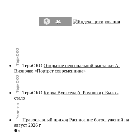
Да, мы память человечества, и поэтому мы в конце концов непременно
победим.» ― Рэй Брэдбери, 451° по Фаренгейту
44
© terijoki.spb.ru | terijoki.org 2000-2026 Использование материалов сайта в коммерческих целях без
письменного разрешения
администрации сайта
не допускается.
ТериОКО
Открытие персональной выставки А.
Визиряко «Портрет современника»
ТериОКО
Кирха Вуоксела (п.Ромашки). Было -
стало
Православный приход
Расписание богослужений на
август 2026 г.