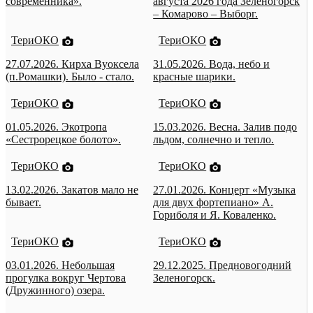
современника».
августа 2026 года Зеленогорск
– Комарово – Выборг.
ТериОКО
ТериОКО
27.07.2026. Кирха Вуоксела
31.05.2026. Вода, небо и
(п.Ромашки). Было - стало.
красные шарики.
ТериОКО
ТериОКО
01.05.2026. Экотропа
15.03.2026. Весна. Залив подо
«Сестрорецкое болото».
льдом, солнечно и тепло.
ТериОКО
ТериОКО
13.02.2026. Закатов мало не
27.01.2026. Концерт «Музыка
бывает.
для двух фортепиано» А.
Гориболя и Я. Коваленко.
ТериОКО
ТериОКО
03.01.2026. Небольшая
29.12.2025. Предновогодний
прогулка вокруг Чертова
Зеленогорск.
(Дружинного) озера.