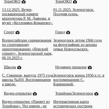
ТериОКО
ТериОКО
13.12.2025. Вечер,
01.11.2025. Зеленогорск.
посвященный памяти
Поздняя осень.
архитектора Р. М. Даянова, в
музее «Келломяки-Комарово».
Спорт
Город
Всероссийские соревнования
Зеленогорск летом 1966 года
по спортивному
на фотографиях из архива
ориентированию «Невский
семьи Новосельских.
спринт». Зеленогорский парк,
06.10.2025 г.
Школы
Недавнее прошлое
С. Смирнов, выпуск 1975 года
Зеленогорск конца 1950-х гг. в
школы №450. Воспоминания
воспоминаниях С.
о школе.
Кашницкой.
Видео-открытки
Терийоки/Зеленогорск
Видео-открытки «Привет из
Интерактивная карта
Терийоки». Что имеем - не
исторических построек