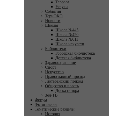
Терраса
Услуги
События
ТериОКО
Новости
Школы
Школа №445
Школа №450
Школа №611
Школа искусств
Библиотеки
Городская библиотека
Детская библиотека
Здравоохранение
Спорт
Искусство
Православный приход
Лютеранский приход
Общество и власть
Доска позора
Зел-ТВ
Форум
Фотогалерея
Тематические разделы
История