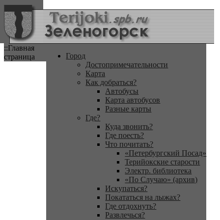
::Главная
Город
страница
Достопримечательности
Карта
Как добраться?
Автобусы
Карта автобусов
Разные карты
Где?
Куда звонить?
Где поесть?
Что почитать?
«Петербургский Посад»
Терийокские старости
Электр. библиотека
«По Случаю» (архив)
Искупаться?
Покататься на лыжах?
Где отдохнуть?
Развлечься?