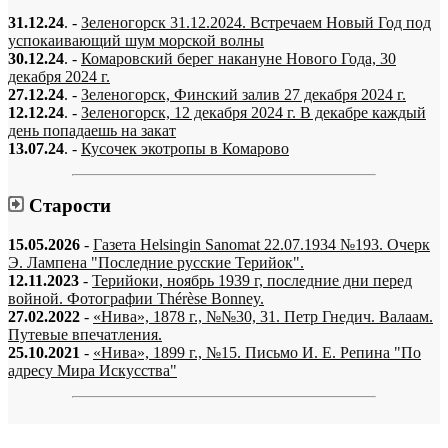
31.12.24
. -
Зеленогорск 31.12.2024. Встречаем Новый Год под
успокаивающий шум морской волны
30.12.24
. -
Комаровский берег накануне Нового Года, 30
декабря 2024 г.
27.12.24
. -
Зеленогорск, Финский залив 27 декабря 2024 г.
12.12.24
. -
Зеленогорск, 12 декабря 2024 г. В декабре каждый
день попадаешь на закат
13.07.24
. -
Кусочек экотропы в Комарово
Старости
15.05.2026
-
Газета Helsingin Sanomat 22.07.1934 №193. Очерк
Э. Лампена "Последние русские Терийок".
12.11.2023
-
Терийоки, ноябрь 1939 г, последние дни перед
войной. Фотографии Thérèse Bonney.
27.02.2022
-
«Нива», 1878 г., №№30, 31. Петр Гнедич. Валаам.
Путевые впечатления.
25.10.2021
-
«Нива», 1899 г., №15. Письмо И. Е. Репина "По
адресу Мира Искусства"
«…когда они спросят нас, что мы делаем, мы ответим: мы вспоминаем.