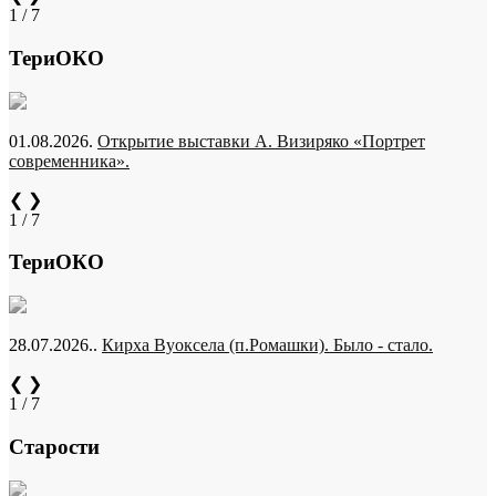
1 / 7
ТериОКО
01.08.2026.
Открытие выставки А. Визиряко «Портрет
современника».
❮
❯
1 / 7
ТериОКО
28.07.2026..
Кирха Вуоксела (п.Ромашки). Было - стало.
❮
❯
1 / 7
Старости