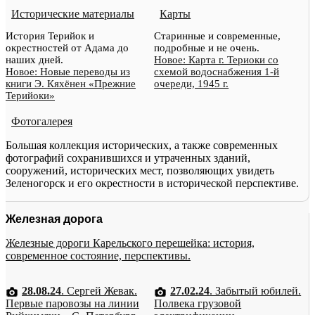
Исторические материалы
Карты
История Терийок и
Старинные и современные,
окрестностей от Адама до
подробные и не очень.
наших дней.
Новое: Карта г. Териоки со
Новое: Новые переводы из
схемой водоснабжения 1-й
книги Э. Кяхёнен «Прежние
очереди, 1945 г.
Терийоки»
Фотогалерея
Большая коллекция исторических, а также современных
фотографий сохранившихся и утраченных зданий,
сооружений, исторических мест, позволяющих увидеть
Зеленогорск и его окрестности в исторической перспективе.
Железная дорога
Железные дороги Карельского перешейка: история,
современное состояние, перспективы.
28.08.24
. Сергей Жевак.
27.02.24
. Забытый юбилей.
Первые паровозы на линии
Полвека грузовой