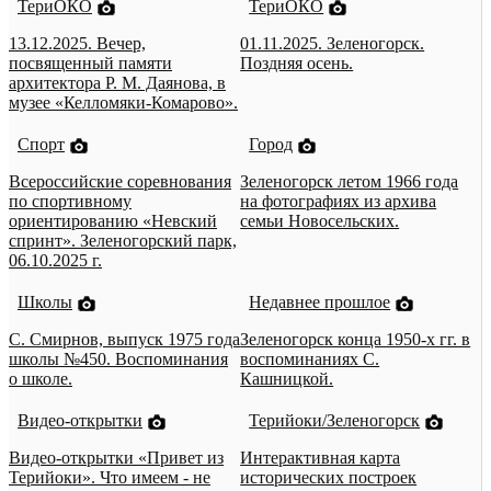
ТериОКО
ТериОКО
13.12.2025. Вечер,
01.11.2025. Зеленогорск.
посвященный памяти
Поздняя осень.
архитектора Р. М. Даянова, в
музее «Келломяки-Комарово».
Спорт
Город
Всероссийские соревнования
Зеленогорск летом 1966 года
по спортивному
на фотографиях из архива
ориентированию «Невский
семьи Новосельских.
спринт». Зеленогорский парк,
06.10.2025 г.
Школы
Недавнее прошлое
С. Смирнов, выпуск 1975 года
Зеленогорск конца 1950-х гг. в
школы №450. Воспоминания
воспоминаниях С.
о школе.
Кашницкой.
Видео-открытки
Терийоки/Зеленогорск
Видео-открытки «Привет из
Интерактивная карта
Терийоки». Что имеем - не
исторических построек