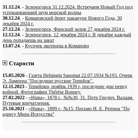
31.12.24
. -
Зеленогорск 31.12.2024. Встречаем Новый Год под
успокаивающий шум морской волны
30.12.24
. -
Комаровский берег накануне Нового Года, 30
декабря 2024 г.
27.12.24
. -
Зеленогорск, Финский залив 27 декабря 2024 г.
12.12.24
. -
Зеленогорск, 12 декабря 2024 г. В декабре каждый
день попадаешь на закат
13.07.24
. -
Кусочек экотропы в Комарово
Старости
15.05.2026
-
Газета Helsingin Sanomat 22.07.1934 №193. Очерк
Э. Лампена "Последние русские Терийок".
12.11.2023
-
Терийоки, ноябрь 1939 г, последние дни перед
войной. Фотографии Thérèse Bonney.
27.02.2022
-
«Нива», 1878 г., №№30, 31. Петр Гнедич. Валаам.
Путевые впечатления.
25.10.2021
-
«Нива», 1899 г., №15. Письмо И. Е. Репина "По
адресу Мира Искусства"
«…когда они спросят нас, что мы делаем, мы ответим: мы вспоминаем.