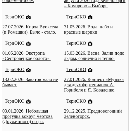
современника».
августа 2026 года Зеленогорск
– Комарово – Выборг.
ТериОКО
ТериОКО
27.07.2026. Кирха Вуоксела
31.05.2026. Вода, небо и
(п.Ромашки). Было - стало.
красные шарики.
ТериОКО
ТериОКО
01.05.2026. Экотропа
15.03.2026. Весна. Залив подо
«Сестрорецкое болото».
льдом, солнечно и тепло.
ТериОКО
ТериОКО
13.02.2026. Закатов мало не
27.01.2026. Концерт «Музыка
бывает.
для двух фортепиано» А.
Гориболя и Я. Коваленко.
ТериОКО
ТериОКО
03.01.2026. Небольшая
29.12.2025. Предновогодний
прогулка вокруг Чертова
Зеленогорск.
(Дружинного) озера.