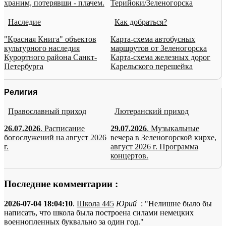
храним, потерявши - плачем.
Терийоки/Зеленогорска
Наследие
Как добраться?
"Красная Книга" объектов
Карта-схема автобусных
культурного наследия
маршрутов от Зеленогорска
Курортного района Санкт-
Карта-схема железных дорог
Петербурга
Карельского перешейка
Религия
Православный приход
Лютеранский приход
26.07.2026
. Расписание
29.07.2026
. Музыкальные
богослужений на август 2026
вечера в Зеленогорской кирхе,
г.
август 2026 г. Программа
концертов.
Последние комментарии :
2026-07-04 18:04:10
.
Школа 445
Юрий
: "Нелишне было бы
написать, что школа была построена силами немецких
военнопленных буквально за один год."