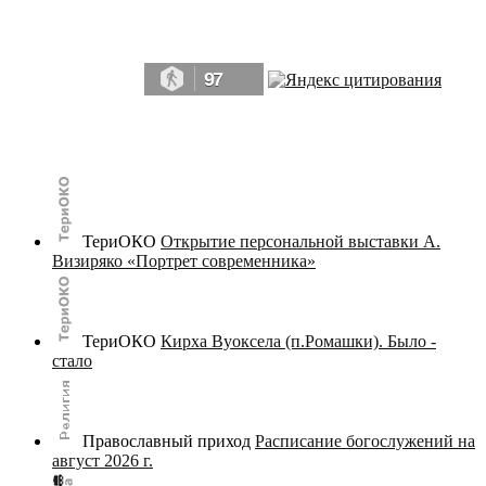
Да, мы память человечества, и поэтому мы в конце концов непременно
победим.» ― Рэй Брэдбери, 451° по Фаренгейту
97
© terijoki.spb.ru | terijoki.org 2000-2026 Использование материалов сайта в коммерческих целях без
письменного разрешения
администрации сайта
не допускается.
ТериОКО
Открытие персональной выставки А.
Визиряко «Портрет современника»
ТериОКО
Кирха Вуоксела (п.Ромашки). Было -
стало
Православный приход
Расписание богослужений на
август 2026 г.