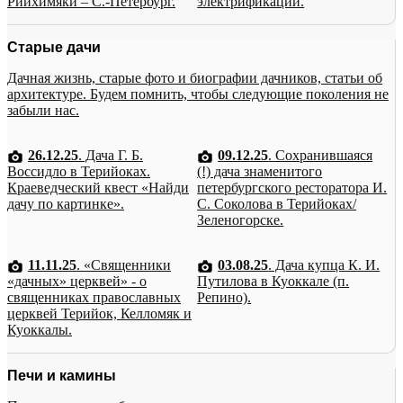
Рийхимяки – С.-Петербург.
электрификации.
Старые дачи
Дачная жизнь, старые фото и биографии дачников, статьи об
архитектуре. Будем помнить, чтобы следующие поколения не
забыли нас.
26.12.25
. Дача Г. Б.
09.12.25
. Сохранившаяся
Воссидло в Терийоках.
(!) дача знаменитого
Краеведческий квест «Найди
петербургского ресторатора И.
дачу по картинке».
С. Соколова в Терийоках/
Зеленогорске.
11.11.25
. «Священники
03.08.25
. Дача купца К. И.
«дачных» церквей» - о
Путилова в Куоккале (п.
священниках православных
Репино).
церквей Терийок, Келломяк и
Куоккалы.
Печи и камины