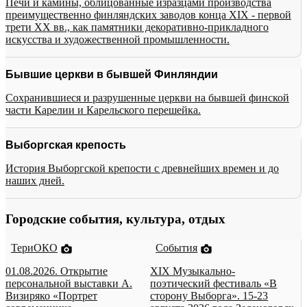
Печи и камины, облицованные изразцами производства
преимущественно финляндских заводов конца XIX - первой
трети XX вв., как памятники декоративно-прикладного
искусства и художественной промышленности.
Бывшие церкви в бывшей Финляндии
Сохранившиеся и разрушенные церкви на бывшей финской
части Карелии и Карельского перешейка.
Выборгская крепость
История Выборгской крепости с древнейших времен и до
наших дней.
Городские события, культура, отдых
ТериОКО
События
01.08.2026. Открытие
XIX Музыкально-
персональной выставки А.
поэтический фестиваль «В
Визиряко «Портрет
сторону Выборга». 15-23