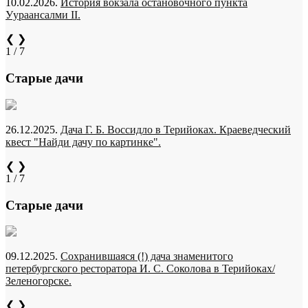
10.02.2026.
История вокзала остановочного пункта
Уураансалми II.
❮
❯
1 / 7
Старые дачи
26.12.2025.
Дача Г. Б. Воссидло в Терийоках. Краеведческий
квест "Найди дачу по картинке".
❮
❯
1 / 7
Старые дачи
09.12.2025.
Сохранившаяся (!) дача знаменитого
петербургского ресторатора И. С. Соколова в Терийоках/
Зеленогорске.
❮
❯