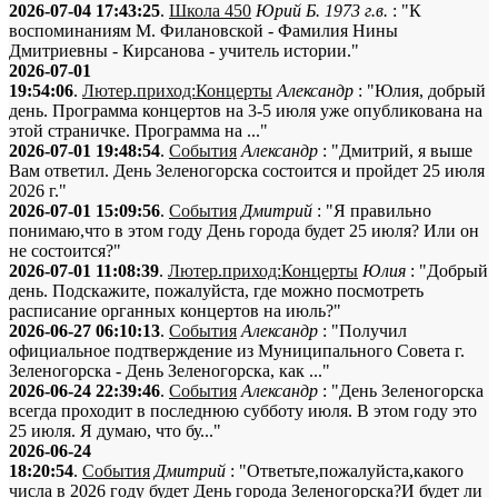
2026-07-04 17:43:25
.
Школа 450
Юрий Б. 1973 г.в.
: "К
воспоминаниям М. Филановской - Фамилия Нины
Дмитриевны - Кирсанова - учитель истории."
2026-07-01
19:54:06
.
Лютер.приход:Концерты
Александр
: "Юлия, добрый
день. Программа концертов на 3-5 июля уже опубликована на
этой страничке. Программа на ..."
2026-07-01 19:48:54
.
События
Александр
: "Дмитрий, я выше
Вам ответил. День Зеленогорска состоится и пройдет 25 июля
2026 г."
2026-07-01 15:09:56
.
События
Дмитрий
: "Я правильно
понимаю,что в этом году День города будет 25 июля? Или он
не состоится?"
2026-07-01 11:08:39
.
Лютер.приход:Концерты
Юлия
: "Добрый
день. Подскажите, пожалуйста, где можно посмотреть
расписание органных концертов на июль?"
2026-06-27 06:10:13
.
События
Александр
: "Получил
официальное подтверждение из Муниципального Совета г.
Зеленогорска - День Зеленогорска, как ..."
2026-06-24 22:39:46
.
События
Александр
: "День Зеленогорска
всегда проходит в последнюю субботу июля. В этом году это
25 июля. Я думаю, что бу..."
2026-06-24
18:20:54
.
События
Дмитрий
: "Ответьте,пожалуйста,какого
числа в 2026 году будет День города Зеленогорска?И будет ли