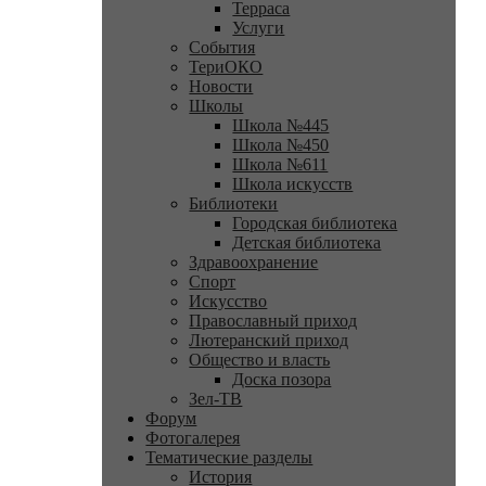
Терраса
Услуги
События
ТериОКО
Новости
Школы
Школа №445
Школа №450
Школа №611
Школа искусств
Библиотеки
Городская библиотека
Детская библиотека
Здравоохранение
Спорт
Искусство
Православный приход
Лютеранский приход
Общество и власть
Доска позора
Зел-ТВ
Форум
Фотогалерея
Тематические разделы
История