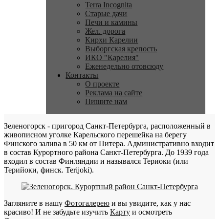
Terra Incognita
Старые дачи
Печи и камины
Жел. дорога
Кирхи Карелии
Выборгская крепость
ИКО "Карелия"
Еженедельно отовсюду
Контакты
О проекте
Реклама на сайте
Пишите нам
Зеленогорск - пригород Санкт-Петербурга, расположенный в
живописном уголке Карельского перешейка на берегу
Финского залива в 50 км от Питера. Административно входит
в состав Курортного района Санкт-Петербурга. До 1939 года
входил в состав Финляндии и назывался Териоки (или
Терийоки, финск. Terijoki).
Загляните в нашу
Фотогалерею
и вы увидите, как у нас
красиво! И не забудьте изучить
Карту
и осмотреть