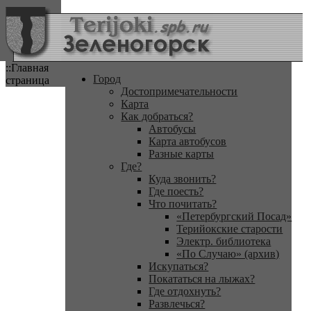
::Главная
Город
страница
Достопримечательности
Карта
Как добраться?
Автобусы
Карта автобусов
Разные карты
Где?
Куда звонить?
Где поесть?
Что почитать?
«Петербургский Посад»
Терийокские старости
Электр. библиотека
«По Случаю» (архив)
Искупаться?
Покататься на лыжах?
Где отдохнуть?
Развлечься?